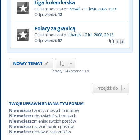
Liga holenderska
Ostatni post autor:
Kowal
«
11 kwie 2008, 19:01
Odpowiedzi:
12
Polacy za granicą
Ostatni post autor:
Ibanez
«
2 lut 2008, 22:13
Odpowiedzi:
57
1
2
NOWY TEMAT
Tematy: 24 • Strona
1
z
1
Przejdź do
TWOJE UPRAWNIENIA NA TYM FORUM
Nie możesz
tworzyć nowych tematów
Nie możesz
odpowiadać w tematach
Nie możesz
zmieniać swoich postów
Nie możesz
usuwać swoich postów
Nie możesz
dodawać załączników