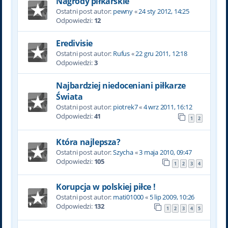
Nagrody piłkarskie
Ostatni post autor:
pewny
«
24 sty 2012, 14:25
Odpowiedzi:
12
Eredivisie
Ostatni post autor:
Rufus
«
22 gru 2011, 12:18
Odpowiedzi:
3
Najbardziej niedoceniani piłkarze
Świata
Ostatni post autor:
piotrek7
«
4 wrz 2011, 16:12
Odpowiedzi:
41
1
2
Która najlepsza?
Ostatni post autor:
Szycha
«
3 maja 2010, 09:47
Odpowiedzi:
105
1
2
3
4
Korupcja w polskiej piłce !
Ostatni post autor:
mati01000
«
5 lip 2009, 10:26
Odpowiedzi:
132
1
2
3
4
5