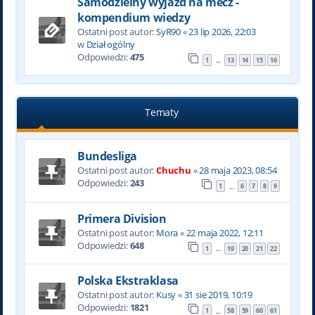
Samodzielny wyjazd na mecz -
kompendium wiedzy
Ostatni post autor:
SyR90
«
23 lip 2026, 22:03
w
Dział ogólny
Odpowiedzi:
475
1
13
14
15
16
…
Tematy
Bundesliga
Ostatni post autor:
Chuchu
«
28 maja 2023, 08:54
Odpowiedzi:
243
1
6
7
8
9
…
Primera Division
Ostatni post autor:
Mora
«
22 maja 2022, 12:11
Odpowiedzi:
648
1
19
20
21
22
…
Polska Ekstraklasa
Ostatni post autor:
Kusy
«
31 sie 2019, 10:19
Odpowiedzi:
1821
1
58
59
60
61
…