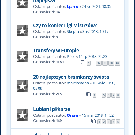
najlepsza
Ostatni post autor:
Ljarro
«
24 sie 2021, 18:35
Odpowiedzi:
14
Czy to koniec Ligi Mistrzów?
Ostatni post autor:
Skepta
«
3 lis 2018, 10:17
Odpowiedzi:
3
Transfery w Europie
Ostatni post autor:
Piter
«
14 lip 2018, 22:23
Odpowiedzi:
1181
1
37
38
39
40
…
20 najlepszych bramkarzy świata
Ostatni post autor:
marcinstopa
«
10 kwie 2018,
05:09
Odpowiedzi:
215
1
5
6
7
8
…
Lubiani piłkarze
Ostatni post autor:
Orzeu
«
16 mar 2018, 14:32
Odpowiedzi:
149
1
2
3
4
5