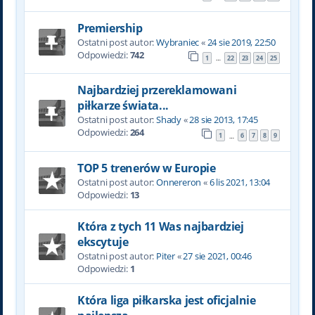
Premiership
Ostatni post autor:
Wybraniec
«
24 sie 2019, 22:50
Odpowiedzi:
742
1
22
23
24
25
…
Najbardziej przereklamowani
piłkarze świata...
Ostatni post autor:
Shady
«
28 sie 2013, 17:45
Odpowiedzi:
264
1
6
7
8
9
…
TOP 5 trenerów w Europie
Ostatni post autor:
Onnereron
«
6 lis 2021, 13:04
Odpowiedzi:
13
Która z tych 11 Was najbardziej
ekscytuje
Ostatni post autor:
Piter
«
27 sie 2021, 00:46
Odpowiedzi:
1
Która liga piłkarska jest oficjalnie