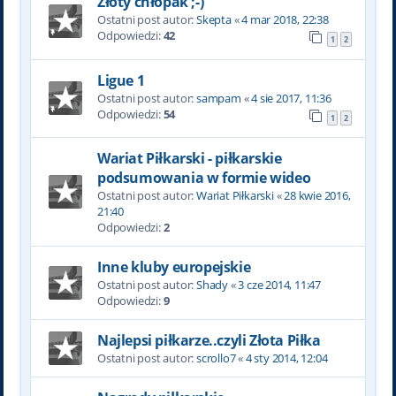
Złoty chłopak ;-)
Ostatni post autor:
Skepta
«
4 mar 2018, 22:38
Odpowiedzi:
42
1
2
Ligue 1
Ostatni post autor:
sampam
«
4 sie 2017, 11:36
Odpowiedzi:
54
1
2
Wariat Piłkarski - piłkarskie
podsumowania w formie wideo
Ostatni post autor:
Wariat Piłkarski
«
28 kwie 2016,
21:40
Odpowiedzi:
2
Inne kluby europejskie
Ostatni post autor:
Shady
«
3 cze 2014, 11:47
Odpowiedzi:
9
Najlepsi piłkarze..czyli Złota Piłka
Ostatni post autor:
scrollo7
«
4 sty 2014, 12:04