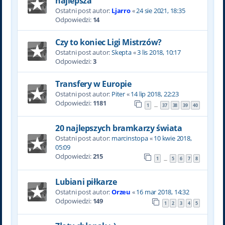
najlepsza
Ostatni post autor:
Ljarro
«
24 sie 2021, 18:35
Odpowiedzi:
14
Czy to koniec Ligi Mistrzów?
Ostatni post autor:
Skepta
«
3 lis 2018, 10:17
Odpowiedzi:
3
Transfery w Europie
Ostatni post autor:
Piter
«
14 lip 2018, 22:23
Odpowiedzi:
1181
1
37
38
39
40
…
20 najlepszych bramkarzy świata
Ostatni post autor:
marcinstopa
«
10 kwie 2018,
05:09
Odpowiedzi:
215
1
5
6
7
8
…
Lubiani piłkarze
Ostatni post autor:
Orzeu
«
16 mar 2018, 14:32
Odpowiedzi:
149
1
2
3
4
5