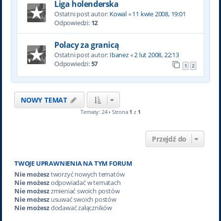
Liga holenderska
Ostatni post autor:
Kowal
«
11 kwie 2008, 19:01
Odpowiedzi:
12
Polacy za granicą
Ostatni post autor:
Ibanez
«
2 lut 2008, 22:13
Odpowiedzi:
57
1
2
NOWY TEMAT
Tematy: 24 • Strona
1
z
1
Przejdź do
TWOJE UPRAWNIENIA NA TYM FORUM
Nie możesz
tworzyć nowych tematów
Nie możesz
odpowiadać w tematach
Nie możesz
zmieniać swoich postów
Nie możesz
usuwać swoich postów
Nie możesz
dodawać załączników