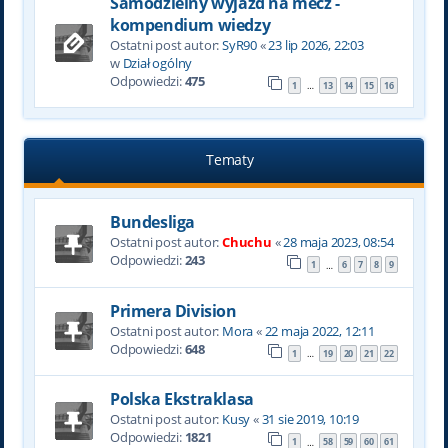
Samodzielny wyjazd na mecz -
kompendium wiedzy
Ostatni post autor:
SyR90
«
23 lip 2026, 22:03
w
Dział ogólny
Odpowiedzi:
475
1
13
14
15
16
…
Tematy
Bundesliga
Ostatni post autor:
Chuchu
«
28 maja 2023, 08:54
Odpowiedzi:
243
1
6
7
8
9
…
Primera Division
Ostatni post autor:
Mora
«
22 maja 2022, 12:11
Odpowiedzi:
648
1
19
20
21
22
…
Polska Ekstraklasa
Ostatni post autor:
Kusy
«
31 sie 2019, 10:19
Odpowiedzi:
1821
1
58
59
60
61
…