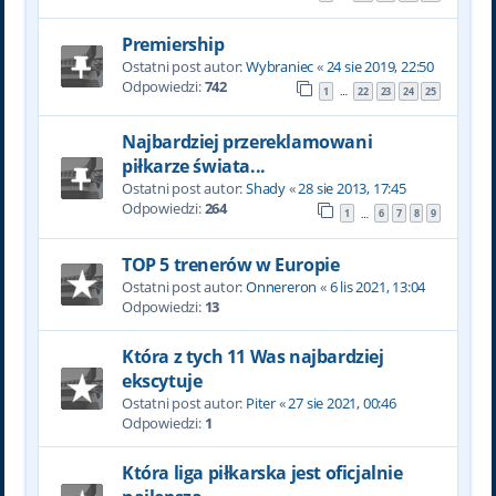
Premiership
Ostatni post autor:
Wybraniec
«
24 sie 2019, 22:50
Odpowiedzi:
742
1
22
23
24
25
…
Najbardziej przereklamowani
piłkarze świata...
Ostatni post autor:
Shady
«
28 sie 2013, 17:45
Odpowiedzi:
264
1
6
7
8
9
…
TOP 5 trenerów w Europie
Ostatni post autor:
Onnereron
«
6 lis 2021, 13:04
Odpowiedzi:
13
Która z tych 11 Was najbardziej
ekscytuje
Ostatni post autor:
Piter
«
27 sie 2021, 00:46
Odpowiedzi:
1
Która liga piłkarska jest oficjalnie