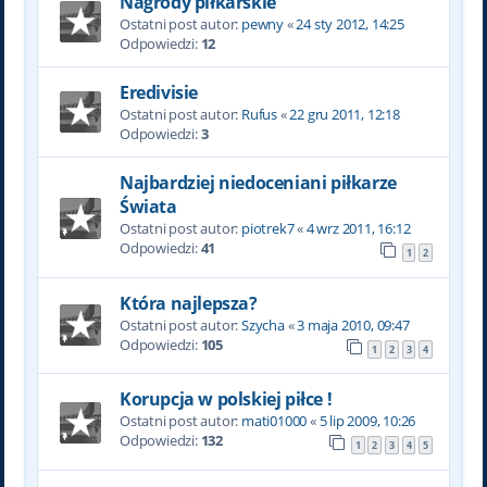
Nagrody piłkarskie
Ostatni post autor:
pewny
«
24 sty 2012, 14:25
Odpowiedzi:
12
Eredivisie
Ostatni post autor:
Rufus
«
22 gru 2011, 12:18
Odpowiedzi:
3
Najbardziej niedoceniani piłkarze
Świata
Ostatni post autor:
piotrek7
«
4 wrz 2011, 16:12
Odpowiedzi:
41
1
2
Która najlepsza?
Ostatni post autor:
Szycha
«
3 maja 2010, 09:47
Odpowiedzi:
105
1
2
3
4
Korupcja w polskiej piłce !
Ostatni post autor:
mati01000
«
5 lip 2009, 10:26
Odpowiedzi:
132
1
2
3
4
5