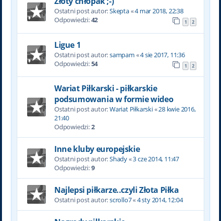
Złoty chłopak ;-)
Ostatni post autor:
Skepta
«
4 mar 2018, 22:38
Odpowiedzi:
42
1
2
Ligue 1
Ostatni post autor:
sampam
«
4 sie 2017, 11:36
Odpowiedzi:
54
1
2
Wariat Piłkarski - piłkarskie
podsumowania w formie wideo
Ostatni post autor:
Wariat Piłkarski
«
28 kwie 2016,
21:40
Odpowiedzi:
2
Inne kluby europejskie
Ostatni post autor:
Shady
«
3 cze 2014, 11:47
Odpowiedzi:
9
Najlepsi piłkarze..czyli Złota Piłka
Ostatni post autor:
scrollo7
«
4 sty 2014, 12:04