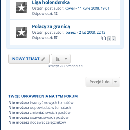
Liga holenderska
Ostatni post autor:
Kowal
«
11 kwie 2008, 19:01
Odpowiedzi:
12
Polacy za granicą
Ostatni post autor:
Ibanez
«
2 lut 2008, 22:13
Odpowiedzi:
57
1
2
NOWY TEMAT
Tematy: 24 • Strona
1
z
1
Przejdź do
TWOJE UPRAWNIENIA NA TYM FORUM
Nie możesz
tworzyć nowych tematów
Nie możesz
odpowiadać w tematach
Nie możesz
zmieniać swoich postów
Nie możesz
usuwać swoich postów
Nie możesz
dodawać załączników