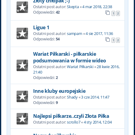
Złoty chłopak ;-)
Ostatni post autor:
Skepta
«
4 mar 2018, 22:38
Odpowiedzi:
42
1
2
Ligue 1
Ostatni post autor:
sampam
«
4 sie 2017, 11:36
Odpowiedzi:
54
1
2
Wariat Piłkarski - piłkarskie
podsumowania w formie wideo
Ostatni post autor:
Wariat Piłkarski
«
28 kwie 2016,
21:40
Odpowiedzi:
2
Inne kluby europejskie
Ostatni post autor:
Shady
«
3 cze 2014, 11:47
Odpowiedzi:
9
Najlepsi piłkarze..czyli Złota Piłka
Ostatni post autor:
scrollo7
«
4 sty 2014, 12:04