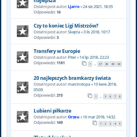
najlepsza
Ostatni post autor:
Ljarro
«
24 sie 2021, 18:35
Odpowiedzi:
14
Czy to koniec Ligi Mistrzów?
Ostatni post autor:
Skepta
«
3 lis 2018, 10:17
Odpowiedzi:
3
Transfery w Europie
Ostatni post autor:
Piter
«
14 lip 2018, 22:23
Odpowiedzi:
1181
1
37
38
39
40
…
20 najlepszych bramkarzy świata
Ostatni post autor:
marcinstopa
«
10 kwie 2018,
05:09
Odpowiedzi:
215
1
5
6
7
8
…
Lubiani piłkarze
Ostatni post autor:
Orzeu
«
16 mar 2018, 14:32
Odpowiedzi:
149
1
2
3
4
5