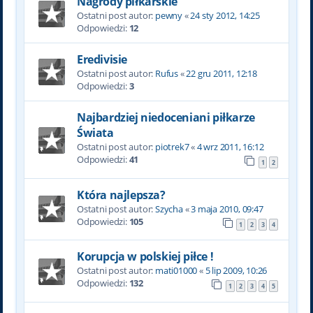
Nagrody piłkarskie
Ostatni post autor:
pewny
«
24 sty 2012, 14:25
Odpowiedzi:
12
Eredivisie
Ostatni post autor:
Rufus
«
22 gru 2011, 12:18
Odpowiedzi:
3
Najbardziej niedoceniani piłkarze
Świata
Ostatni post autor:
piotrek7
«
4 wrz 2011, 16:12
Odpowiedzi:
41
1
2
Która najlepsza?
Ostatni post autor:
Szycha
«
3 maja 2010, 09:47
Odpowiedzi:
105
1
2
3
4
Korupcja w polskiej piłce !
Ostatni post autor:
mati01000
«
5 lip 2009, 10:26
Odpowiedzi:
132
1
2
3
4
5