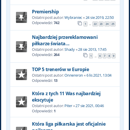
Premiership
Ostatni post autor:
Wybraniec
«
24 sie 2019, 22:50
Odpowiedzi:
742
1
22
23
24
25
…
Najbardziej przereklamowani
piłkarze świata...
Ostatni post autor:
Shady
«
28 sie 2013, 17:45
Odpowiedzi:
264
1
6
7
8
9
…
TOP 5 trenerów w Europie
Ostatni post autor:
Onnereron
«
6 lis 2021, 13:04
Odpowiedzi:
13
Która z tych 11 Was najbardziej
ekscytuje
Ostatni post autor:
Piter
«
27 sie 2021, 00:46
Odpowiedzi:
1
Która liga piłkarska jest oficjalnie