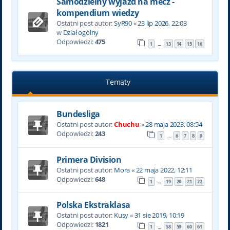
Samodzielny wyjazd na mecz -
kompendium wiedzy
Ostatni post autor:
SyR90
«
23 lip 2026, 22:03
w
Dział ogólny
Odpowiedzi:
475
1
13
14
15
16
…
Tematy
Bundesliga
Ostatni post autor:
Chuchu
«
28 maja 2023, 08:54
Odpowiedzi:
243
1
6
7
8
9
…
Primera Division
Ostatni post autor:
Mora
«
22 maja 2022, 12:11
Odpowiedzi:
648
1
19
20
21
22
…
Polska Ekstraklasa
Ostatni post autor:
Kusy
«
31 sie 2019, 10:19
Odpowiedzi:
1821
1
58
59
60
61
…