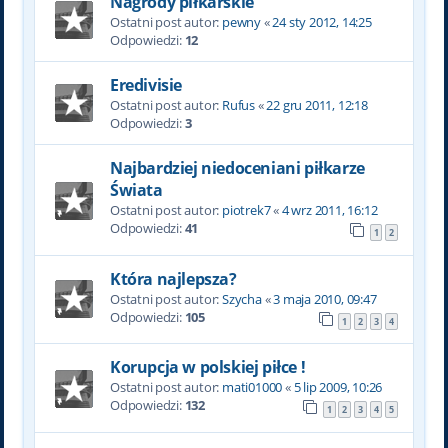
Nagrody piłkarskie
Ostatni post autor:
pewny
«
24 sty 2012, 14:25
Odpowiedzi:
12
Eredivisie
Ostatni post autor:
Rufus
«
22 gru 2011, 12:18
Odpowiedzi:
3
Najbardziej niedoceniani piłkarze
Świata
Ostatni post autor:
piotrek7
«
4 wrz 2011, 16:12
Odpowiedzi:
41
1
2
Która najlepsza?
Ostatni post autor:
Szycha
«
3 maja 2010, 09:47
Odpowiedzi:
105
1
2
3
4
Korupcja w polskiej piłce !
Ostatni post autor:
mati01000
«
5 lip 2009, 10:26
Odpowiedzi:
132
1
2
3
4
5