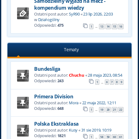
Samodzielny wyjazd na mecz -
kompendium wiedzy
Ostatni post autor:
SyR90
«
23 lip 2026, 22:03
w
Dział ogólny
Odpowiedzi:
475
1
13
14
15
16
…
Tematy
Bundesliga
Ostatni post autor:
Chuchu
«
28 maja 2023, 08:54
Odpowiedzi:
243
1
6
7
8
9
…
Primera Division
Ostatni post autor:
Mora
«
22 maja 2022, 12:11
Odpowiedzi:
648
1
19
20
21
22
…
Polska Ekstraklasa
Ostatni post autor:
Kusy
«
31 sie 2019, 10:19
Odpowiedzi:
1821
1
58
59
60
61
…