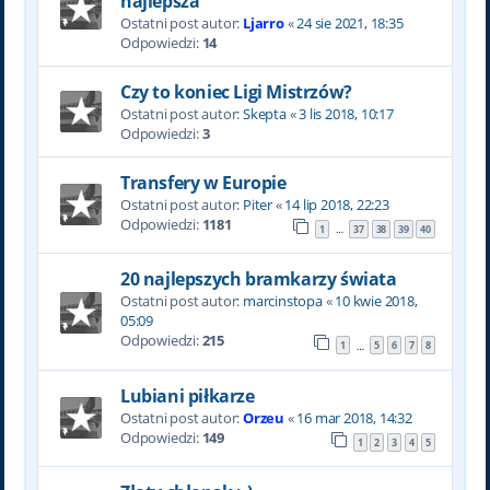
najlepsza
Ostatni post autor:
Ljarro
«
24 sie 2021, 18:35
Odpowiedzi:
14
Czy to koniec Ligi Mistrzów?
Ostatni post autor:
Skepta
«
3 lis 2018, 10:17
Odpowiedzi:
3
Transfery w Europie
Ostatni post autor:
Piter
«
14 lip 2018, 22:23
Odpowiedzi:
1181
1
37
38
39
40
…
20 najlepszych bramkarzy świata
Ostatni post autor:
marcinstopa
«
10 kwie 2018,
05:09
Odpowiedzi:
215
1
5
6
7
8
…
Lubiani piłkarze
Ostatni post autor:
Orzeu
«
16 mar 2018, 14:32
Odpowiedzi:
149
1
2
3
4
5