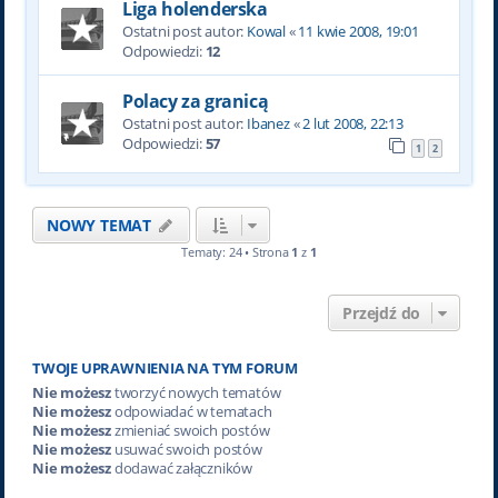
Liga holenderska
Ostatni post autor:
Kowal
«
11 kwie 2008, 19:01
Odpowiedzi:
12
Polacy za granicą
Ostatni post autor:
Ibanez
«
2 lut 2008, 22:13
Odpowiedzi:
57
1
2
NOWY TEMAT
Tematy: 24 • Strona
1
z
1
Przejdź do
TWOJE UPRAWNIENIA NA TYM FORUM
Nie możesz
tworzyć nowych tematów
Nie możesz
odpowiadać w tematach
Nie możesz
zmieniać swoich postów
Nie możesz
usuwać swoich postów
Nie możesz
dodawać załączników