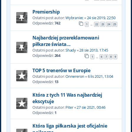
Premiership
Ostatni post autor:
Wybraniec
«
24 sie 2019, 22:50
Odpowiedzi:
742
1
22
23
24
25
…
Najbardziej przereklamowani
piłkarze świata...
Ostatni post autor:
Shady
«
28 sie 2013, 17:45
Odpowiedzi:
264
1
6
7
8
9
…
TOP 5 trenerów w Europie
Ostatni post autor:
Onnereron
«
6 lis 2021, 13:04
Odpowiedzi:
13
Która z tych 11 Was najbardziej
ekscytuje
Ostatni post autor:
Piter
«
27 sie 2021, 00:46
Odpowiedzi:
1
Która liga piłkarska jest oficjalnie