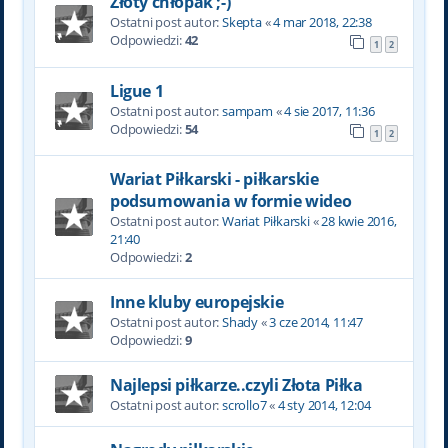
Złoty chłopak ;-)
Ostatni post autor:
Skepta
«
4 mar 2018, 22:38
Odpowiedzi:
42
1
2
Ligue 1
Ostatni post autor:
sampam
«
4 sie 2017, 11:36
Odpowiedzi:
54
1
2
Wariat Piłkarski - piłkarskie
podsumowania w formie wideo
Ostatni post autor:
Wariat Piłkarski
«
28 kwie 2016,
21:40
Odpowiedzi:
2
Inne kluby europejskie
Ostatni post autor:
Shady
«
3 cze 2014, 11:47
Odpowiedzi:
9
Najlepsi piłkarze..czyli Złota Piłka
Ostatni post autor:
scrollo7
«
4 sty 2014, 12:04