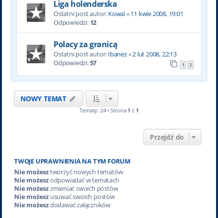
Liga holenderska
Ostatni post autor:
Kowal
«
11 kwie 2008, 19:01
Odpowiedzi:
12
Polacy za granicą
Ostatni post autor:
Ibanez
«
2 lut 2008, 22:13
Odpowiedzi:
57
1
2
NOWY TEMAT
Tematy: 24 • Strona
1
z
1
Przejdź do
TWOJE UPRAWNIENIA NA TYM FORUM
Nie możesz
tworzyć nowych tematów
Nie możesz
odpowiadać w tematach
Nie możesz
zmieniać swoich postów
Nie możesz
usuwać swoich postów
Nie możesz
dodawać załączników