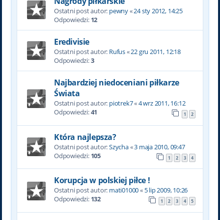
Nagrody piłkarskie
Ostatni post autor:
pewny
«
24 sty 2012, 14:25
Odpowiedzi:
12
Eredivisie
Ostatni post autor:
Rufus
«
22 gru 2011, 12:18
Odpowiedzi:
3
Najbardziej niedoceniani piłkarze
Świata
Ostatni post autor:
piotrek7
«
4 wrz 2011, 16:12
Odpowiedzi:
41
1
2
Która najlepsza?
Ostatni post autor:
Szycha
«
3 maja 2010, 09:47
Odpowiedzi:
105
1
2
3
4
Korupcja w polskiej piłce !
Ostatni post autor:
mati01000
«
5 lip 2009, 10:26
Odpowiedzi:
132
1
2
3
4
5