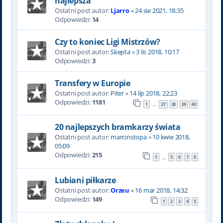
najlepsza
Ostatni post autor:
Ljarro
«
24 sie 2021, 18:35
Odpowiedzi:
14
Czy to koniec Ligi Mistrzów?
Ostatni post autor:
Skepta
«
3 lis 2018, 10:17
Odpowiedzi:
3
Transfery w Europie
Ostatni post autor:
Piter
«
14 lip 2018, 22:23
Odpowiedzi:
1181
1
37
38
39
40
…
20 najlepszych bramkarzy świata
Ostatni post autor:
marcinstopa
«
10 kwie 2018,
05:09
Odpowiedzi:
215
1
5
6
7
8
…
Lubiani piłkarze
Ostatni post autor:
Orzeu
«
16 mar 2018, 14:32
Odpowiedzi:
149
1
2
3
4
5