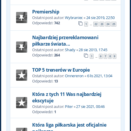
Premiership
Ostatni post autor:
Wybraniec
«
24 sie 2019, 22:50
Odpowiedzi:
742
1
22
23
24
25
…
Najbardziej przereklamowani
piłkarze świata...
Ostatni post autor:
Shady
«
28 sie 2013, 17:45
Odpowiedzi:
264
1
6
7
8
9
…
TOP 5 trenerów w Europie
Ostatni post autor:
Onnereron
«
6 lis 2021, 13:04
Odpowiedzi:
13
Która z tych 11 Was najbardziej
ekscytuje
Ostatni post autor:
Piter
«
27 sie 2021, 00:46
Odpowiedzi:
1
Która liga piłkarska jest oficjalnie