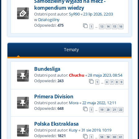
Samodzielny wyjazd na mecz -
kompendium wiedzy
Ostatni post autor:
SyR90
«
23 lip 2026, 22:03
w
Dział ogólny
Odpowiedzi:
475
1
13
14
15
16
…
Tematy
Bundesliga
Ostatni post autor:
Chuchu
«
28 maja 2023, 08:54
Odpowiedzi:
243
1
6
7
8
9
…
Primera Division
Ostatni post autor:
Mora
«
22 maja 2022, 12:11
Odpowiedzi:
648
1
19
20
21
22
…
Polska Ekstraklasa
Ostatni post autor:
Kusy
«
31 sie 2019, 10:19
Odpowiedzi:
1821
1
58
59
60
61
…