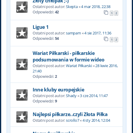
Złoty chłopak ;-)
Ostatni post autor:
Skepta
«
4 mar 2018, 22:38
Odpowiedzi:
42
1
2
Ligue 1
Ostatni post autor:
sampam
«
4 sie 2017, 11:36
Odpowiedzi:
54
1
2
Wariat Piłkarski - piłkarskie
podsumowania w formie wideo
Ostatni post autor:
Wariat Piłkarski
«
28 kwie 2016,
21:40
Odpowiedzi:
2
Inne kluby europejskie
Ostatni post autor:
Shady
«
3 cze 2014, 11:47
Odpowiedzi:
9
Najlepsi piłkarze..czyli Złota Piłka
Ostatni post autor:
scrollo7
«
4 sty 2014, 12:04