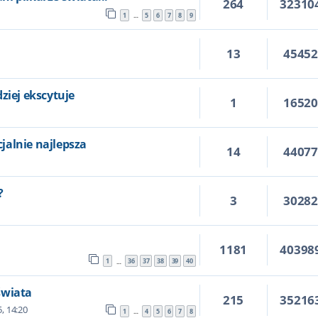
264
32310
1
5
6
7
8
9
…
13
4545
7
ziej ekscytuje
1
1652
0
icjalnie najlepsza
14
4407
?
3
3028
1181
40398
1
36
37
38
39
40
…
świata
215
35216
, 14:20
1
4
5
6
7
8
…