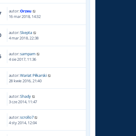
autor:
Orzeu
7
16 mar 2018, 14:32
autor:
Skepta
0
4 mar 2018, 22:38
autor:
sampam
5
4 sie 2017, 11:36
autor:
Wariat Piłkarski
3
28 kwie 2016, 21:40
autor:
Shady
5
3 cze 2014, 11:47
autor:
scrollo7
5
4 sty 2014, 12:04