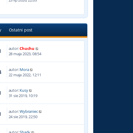
23 lip 2026, 22:03
y
Ostatni post
autor:
Chuchu
1
28 maja 2023, 08:54
autor:
Mora
4
22 maja 2022, 12:11
autor:
Kusy
1
31 sie 2019, 10:19
autor:
Wybraniec
1
24 sie 2019, 22:50
autor:
Shady