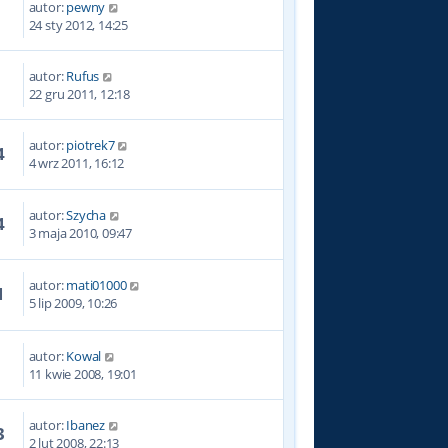
autor:
pewny
9
24 sty 2012, 14:25
autor:
Rufus
7
22 gru 2011, 12:18
autor:
piotrek7
4
4 wrz 2011, 16:12
autor:
Szycha
4
3 maja 2010, 09:47
autor:
mati01000
1
5 lip 2009, 10:26
autor:
Kowal
3
11 kwie 2008, 19:01
autor:
Ibanez
3
2 lut 2008, 22:13