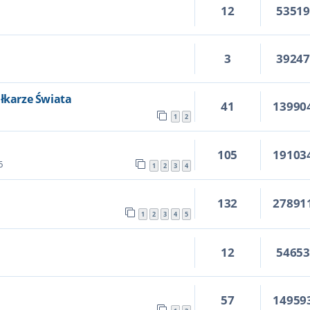
12
5351
3
3924
iłkarze Świata
41
13990
1
2
105
19103
6
1
2
3
4
132
27891
1
2
3
4
5
12
5465
57
14959