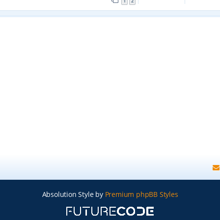
1
2
Absolution Style by
Premium phpBB Styles