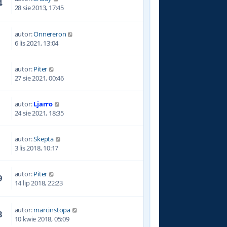
4
28 sie 2013, 17:45
autor:
Onnereron
2
6 lis 2021, 13:04
autor:
Piter
0
27 sie 2021, 00:46
autor:
Ljarro
7
24 sie 2021, 18:35
autor:
Skepta
2
3 lis 2018, 10:17
autor:
Piter
9
14 lip 2018, 22:23
autor:
marcinstopa
3
10 kwie 2018, 05:09