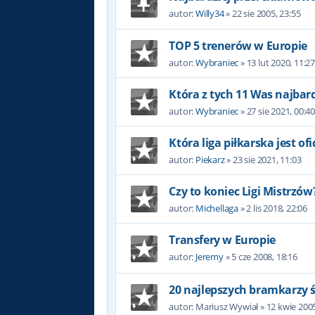
autor:
Willy34
»
22 sie 2005, 23:55
TOP 5 trenerów w Europie
autor:
Wybraniec
»
13 lut 2020, 11:2
Która z tych 11 Was najbard
autor:
Wybraniec
»
27 sie 2021, 00:4
Która liga piłkarska jest of
autor:
Piekarz
»
23 sie 2021, 11:03
Czy to koniec Ligi Mistrzów
autor:
Michellaga
»
2 lis 2018, 22:06
Transfery w Europie
autor:
Jeremy
»
5 cze 2008, 18:16
20 najlepszych bramkarzy 
autor:
Mariusz Wywiał
»
12 kwie 2005