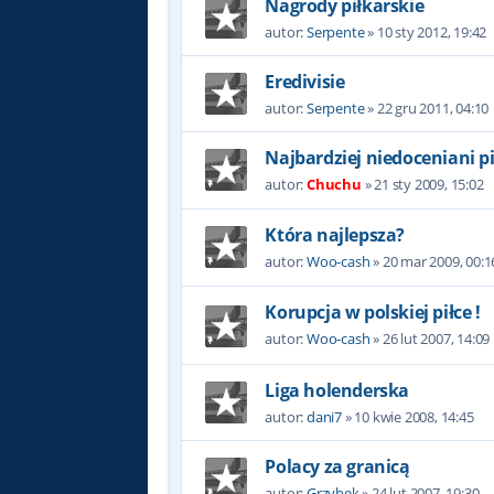
Nagrody piłkarskie
autor:
Serpente
»
10 sty 2012, 19:42
Eredivisie
autor:
Serpente
»
22 gru 2011, 04:10
Najbardziej niedoceniani p
autor:
Chuchu
»
21 sty 2009, 15:02
Która najlepsza?
autor:
Woo-cash
»
20 mar 2009, 00:1
Korupcja w polskiej piłce !
autor:
Woo-cash
»
26 lut 2007, 14:09
Liga holenderska
autor:
dani7
»
10 kwie 2008, 14:45
Polacy za granicą
autor:
Grzybek
»
24 lut 2007, 19:30