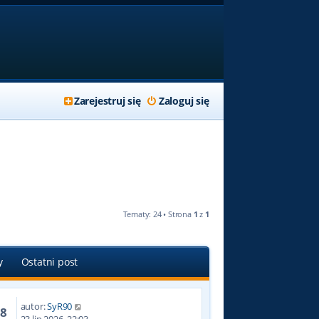
Zarejestruj się
Zaloguj się
Tematy: 24 • Strona
1
z
1
y
Ostatni post
autor:
SyR90
18