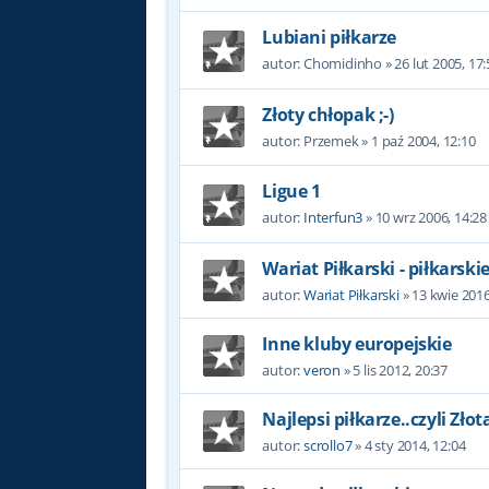
Lubiani piłkarze
autor:
Chomidinho
»
26 lut 2005, 17
Złoty chłopak ;-)
autor:
Przemek
»
1 paź 2004, 12:10
Ligue 1
autor:
Interfun3
»
10 wrz 2006, 14:28
Wariat Piłkarski - piłkars
autor:
Wariat Piłkarski
»
13 kwie 2016
Inne kluby europejskie
autor:
veron
»
5 lis 2012, 20:37
Najlepsi piłkarze..czyli Złot
autor:
scrollo7
»
4 sty 2014, 12:04