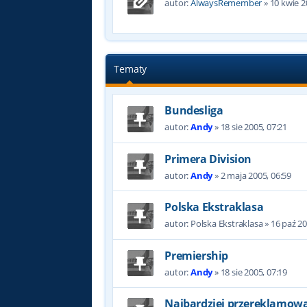
autor:
AlwaysRemember
»
10 kwie 2
Tematy
Bundesliga
autor:
Andy
»
18 sie 2005, 07:21
Primera Division
autor:
Andy
»
2 maja 2005, 06:59
Polska Ekstraklasa
autor:
Polska Ekstraklasa
»
16 paź 20
Premiership
autor:
Andy
»
18 sie 2005, 07:19
Najbardziej przereklamowan