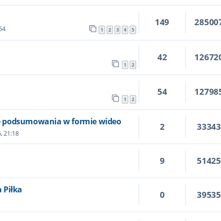
149
28500
:54
1
2
3
4
5
42
12672
1
2
54
12798
1
2
kie podsumowania w formie wideo
2
3334
, 21:18
9
5142
a Piłka
0
3953