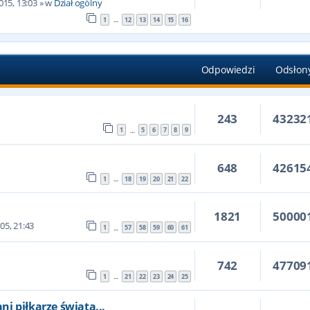
015, 13:03
» w
Dział ogólny
1
12
13
14
15
16
…
Odpowiedzi
Odsłon
243
43232
1
5
6
7
8
9
…
648
42615
1
18
19
20
21
22
…
1821
50000
05, 21:43
1
57
58
59
60
61
…
742
47709
1
21
22
23
24
25
…
i piłkarze świata...