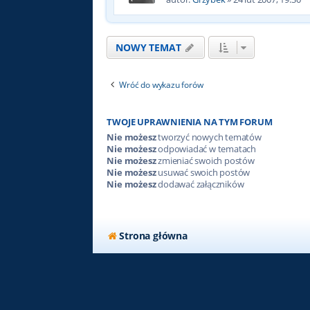
NOWY TEMAT
Wróć do wykazu forów
TWOJE UPRAWNIENIA NA TYM FORUM
Nie możesz
tworzyć nowych tematów
Nie możesz
odpowiadać w tematach
Nie możesz
zmieniać swoich postów
Nie możesz
usuwać swoich postów
Nie możesz
dodawać załączników
Strona główna