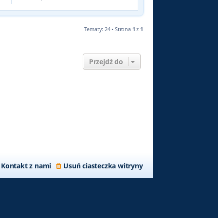
Tematy: 24 • Strona
1
z
1
Przejdź do
Kontakt z nami
Usuń ciasteczka witryny