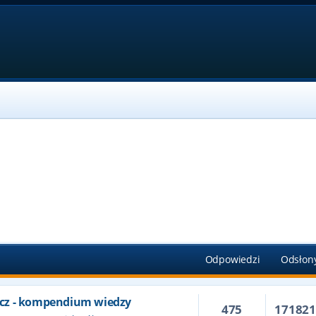
Odpowiedzi
Odsłon
cz - kompendium wiedzy
475
17182