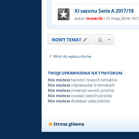
XI sezonu Serie A 2017/18
autor:
maverik
»
21 maja 2018, 19:1
NOWY TEMAT
Wróć do wykazu forów
TWOJE UPRAWNIENIA NA TYM FORUM
Nie możesz
tworzyć nowych tematów
Nie możesz
odpowiadać w tematach
Nie możesz
zmieniać swoich postów
Nie możesz
usuwać swoich postów
Nie możesz
dodawać załączników
Strona główna