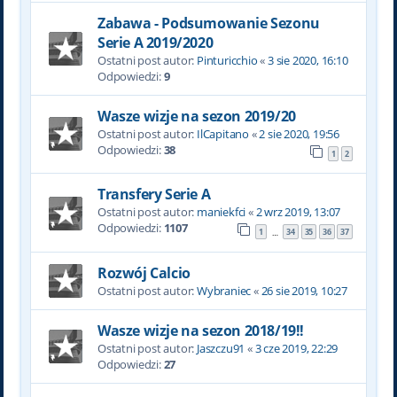
Zabawa - Podsumowanie Sezonu
Serie A 2019/2020
Ostatni post autor:
Pinturicchio
«
3 sie 2020, 16:10
Odpowiedzi:
9
Wasze wizje na sezon 2019/20
Ostatni post autor:
IlCapitano
«
2 sie 2020, 19:56
Odpowiedzi:
38
1
2
Transfery Serie A
Ostatni post autor:
maniekfci
«
2 wrz 2019, 13:07
Odpowiedzi:
1107
1
34
35
36
37
…
Rozwój Calcio
Ostatni post autor:
Wybraniec
«
26 sie 2019, 10:27
Wasze wizje na sezon 2018/19!!
Ostatni post autor:
Jaszczu91
«
3 cze 2019, 22:29
Odpowiedzi:
27