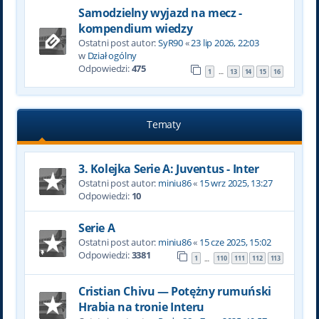
Samodzielny wyjazd na mecz -
kompendium wiedzy
Ostatni post autor:
SyR90
«
23 lip 2026, 22:03
w
Dział ogólny
Odpowiedzi:
475
1
13
14
15
16
…
Tematy
3. Kolejka Serie A: Juventus - Inter
Ostatni post autor:
miniu86
«
15 wrz 2025, 13:27
Odpowiedzi:
10
Serie A
Ostatni post autor:
miniu86
«
15 cze 2025, 15:02
Odpowiedzi:
3381
1
110
111
112
113
…
Cristian Chivu — Potężny rumuński
Hrabia na tronie Interu