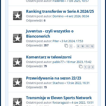
Ostatni post autor:
Pader88
«
7 cze 2025, 10:57
Ranking transferów w Serie A 2024/25
Ostatni post autor:
Domino
«
4 wrz 2024, 00:34
Odpowiedzi:
6
Juventus - czyli wszystko o
Bianconerich
Ostatni post autor:
Piter
«
3 lut 2024, 17:53
Odpowiedzi:
357
1
9
10
11
12
…
Komentarz w telewizorni
Ostatni post autor:
pablo77
«
18 mar 2023, 15:42
Odpowiedzi:
79
1
2
3
Przewidywania na sezon 22/23
Ostatni post autor:
Stachoo
«
13 sie 2022, 16:31
Odpowiedzi:
15
Transmisje w Eleven Sports Network
Ostatni post autor:
forzaragazzi
«
4 cze 2022, 13:51