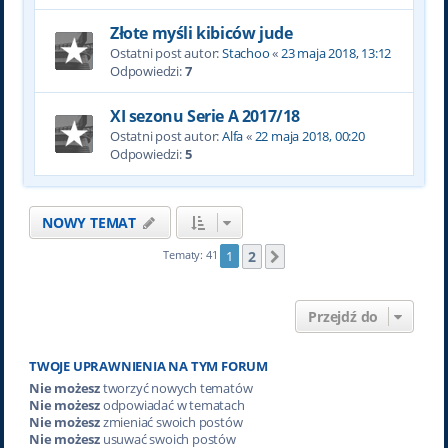
Złote myśli kibiców jude
Ostatni post autor:
Stachoo
«
23 maja 2018, 13:12
Odpowiedzi:
7
XI sezonu Serie A 2017/18
Ostatni post autor:
Alfa
«
22 maja 2018, 00:20
Odpowiedzi:
5
NOWY TEMAT
2
Tematy: 41
1
Następna
Przejdź do
TWOJE UPRAWNIENIA NA TYM FORUM
Nie możesz
tworzyć nowych tematów
Nie możesz
odpowiadać w tematach
Nie możesz
zmieniać swoich postów
Nie możesz
usuwać swoich postów