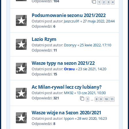
Odpowiedzi:
104
1
2
3
4
Podsumowanie sezonu 2021/2022
Ostatni post autor:
Jaszczu91
«
27 maja 2022, 20:44
Odpowiedzi:
6
Lazio Rzym
Ostatni post autor:
Dzonyy
«
25 kwie 2022, 17:10
Odpowiedzi:
11
Wasze typy na sezon 2021/22
Ostatni post autor:
Orzeu
«
23 sie 2021, 14:20
Odpowiedzi:
15
Ac Milan-rywal lecz czy lubiany?
Ostatni post autor:
MK92
«
13 cze 2021, 10:30
Odpowiedzi:
321
1
8
9
10
11
…
Wasze wizje na Sezon 2020/2021
Ostatni post autor:
Ippon
«
28 wrz 2020, 16:23
Odpowiedzi:
8