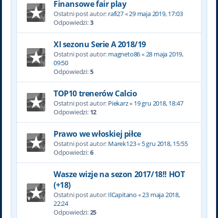
Finansowe fair play
Ostatni post autor:
rafi27
«
29 maja 2019, 17:03
Odpowiedzi:
3
XI sezonu Serie A 2018/19
Ostatni post autor:
magneto86
«
28 maja 2019,
09:50
Odpowiedzi:
5
TOP10 trenerów Calcio
Ostatni post autor:
Piekarz
«
19 gru 2018, 18:47
Odpowiedzi:
12
Prawo we włoskiej piłce
Ostatni post autor:
Marek123
«
5 gru 2018, 15:55
Odpowiedzi:
6
Wasze wizje na sezon 2017/18!! HOT
(+18)
Ostatni post autor:
IlCapitano
«
23 maja 2018,
22:24
Odpowiedzi:
25