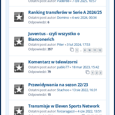
Ostatni post autor:
Pader88
«
7 cze 2025, 10:57
Ranking transferów w Serie A 2024/25
Ostatni post autor:
Domino
«
4 wrz 2024, 00:34
Odpowiedzi:
6
Juventus - czyli wszystko o
Bianconerich
Ostatni post autor:
Piter
«
3 lut 2024, 17:53
Odpowiedzi:
357
1
9
10
11
12
…
Komentarz w telewizorni
Ostatni post autor:
pablo77
«
18 mar 2023, 15:42
Odpowiedzi:
79
1
2
3
Przewidywania na sezon 22/23
Ostatni post autor:
Stachoo
«
13 sie 2022, 16:31
Odpowiedzi:
15
Transmisje w Eleven Sports Network
Ostatni post autor:
forzaragazzi
«
4 cze 2022, 13:51