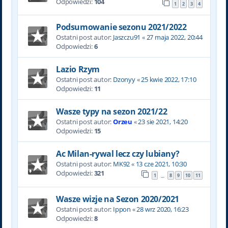
Odpowiedzi:
104
1
2
3
4
Podsumowanie sezonu 2021/2022
Ostatni post autor:
Jaszczu91
«
27 maja 2022, 20:44
Odpowiedzi:
6
Lazio Rzym
Ostatni post autor:
Dzonyy
«
25 kwie 2022, 17:10
Odpowiedzi:
11
Wasze typy na sezon 2021/22
Ostatni post autor:
Orzeu
«
23 sie 2021, 14:20
Odpowiedzi:
15
Ac Milan-rywal lecz czy lubiany?
Ostatni post autor:
MK92
«
13 cze 2021, 10:30
Odpowiedzi:
321
1
8
9
10
11
…
Wasze wizje na Sezon 2020/2021
Ostatni post autor:
Ippon
«
28 wrz 2020, 16:23
Odpowiedzi:
8