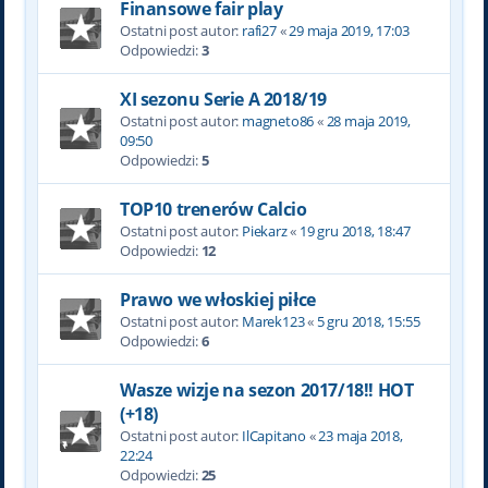
Finansowe fair play
Ostatni post autor:
rafi27
«
29 maja 2019, 17:03
Odpowiedzi:
3
XI sezonu Serie A 2018/19
Ostatni post autor:
magneto86
«
28 maja 2019,
09:50
Odpowiedzi:
5
TOP10 trenerów Calcio
Ostatni post autor:
Piekarz
«
19 gru 2018, 18:47
Odpowiedzi:
12
Prawo we włoskiej piłce
Ostatni post autor:
Marek123
«
5 gru 2018, 15:55
Odpowiedzi:
6
Wasze wizje na sezon 2017/18!! HOT
(+18)
Ostatni post autor:
IlCapitano
«
23 maja 2018,
22:24
Odpowiedzi:
25