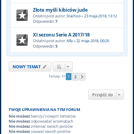
Złote myśli kibiców jude
Ostatni post autor:
Stachoo
«
23 maja 2018, 13:12
Odpowiedzi:
7
XI sezonu Serie A 2017/18
Ostatni post autor:
Alfa
«
22 maja 2018, 00:20
Odpowiedzi:
5
NOWY TEMAT
2
Tematy: 41
1
Następna
Przejdź do
TWOJE UPRAWNIENIA NA TYM FORUM
Nie możesz
tworzyć nowych tematów
Nie możesz
odpowiadać w tematach
Nie możesz
zmieniać swoich postów
Nie możesz
usuwać swoich postów