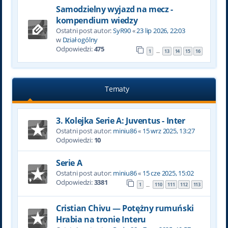
Samodzielny wyjazd na mecz -
kompendium wiedzy
Ostatni post autor:
SyR90
«
23 lip 2026, 22:03
w
Dział ogólny
Odpowiedzi:
475
1
13
14
15
16
…
Tematy
3. Kolejka Serie A: Juventus - Inter
Ostatni post autor:
miniu86
«
15 wrz 2025, 13:27
Odpowiedzi:
10
Serie A
Ostatni post autor:
miniu86
«
15 cze 2025, 15:02
Odpowiedzi:
3381
1
110
111
112
113
…
Cristian Chivu — Potężny rumuński
Hrabia na tronie Interu