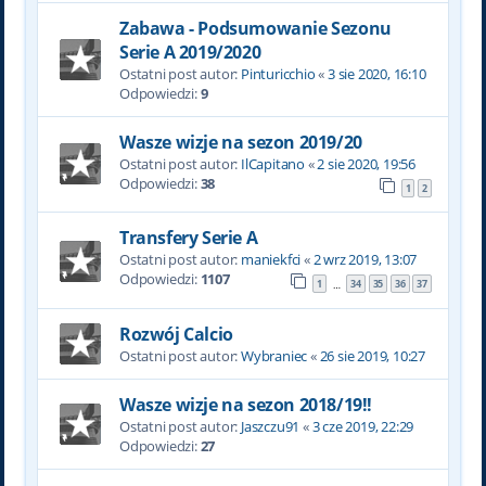
Zabawa - Podsumowanie Sezonu
Serie A 2019/2020
Ostatni post autor:
Pinturicchio
«
3 sie 2020, 16:10
Odpowiedzi:
9
Wasze wizje na sezon 2019/20
Ostatni post autor:
IlCapitano
«
2 sie 2020, 19:56
Odpowiedzi:
38
1
2
Transfery Serie A
Ostatni post autor:
maniekfci
«
2 wrz 2019, 13:07
Odpowiedzi:
1107
1
34
35
36
37
…
Rozwój Calcio
Ostatni post autor:
Wybraniec
«
26 sie 2019, 10:27
Wasze wizje na sezon 2018/19!!
Ostatni post autor:
Jaszczu91
«
3 cze 2019, 22:29
Odpowiedzi:
27