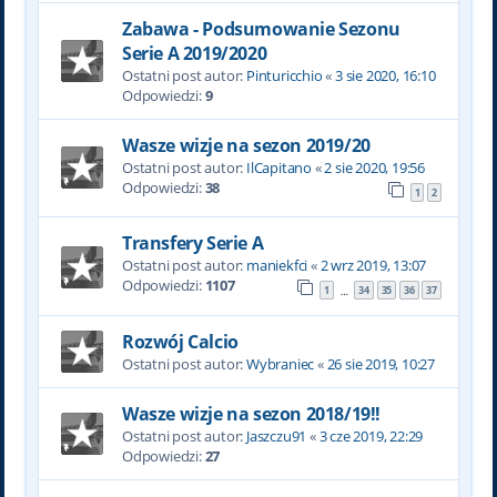
Zabawa - Podsumowanie Sezonu
Serie A 2019/2020
Ostatni post autor:
Pinturicchio
«
3 sie 2020, 16:10
Odpowiedzi:
9
Wasze wizje na sezon 2019/20
Ostatni post autor:
IlCapitano
«
2 sie 2020, 19:56
Odpowiedzi:
38
1
2
Transfery Serie A
Ostatni post autor:
maniekfci
«
2 wrz 2019, 13:07
Odpowiedzi:
1107
1
34
35
36
37
…
Rozwój Calcio
Ostatni post autor:
Wybraniec
«
26 sie 2019, 10:27
Wasze wizje na sezon 2018/19!!
Ostatni post autor:
Jaszczu91
«
3 cze 2019, 22:29
Odpowiedzi:
27