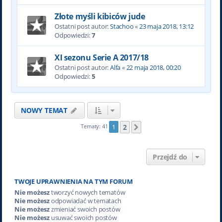
Złote myśli kibiców jude
Ostatni post autor:
Stachoo
«
23 maja 2018, 13:12
Odpowiedzi:
7
XI sezonu Serie A 2017/18
Ostatni post autor:
Alfa
«
22 maja 2018, 00:20
Odpowiedzi:
5
NOWY TEMAT
2
Tematy: 41
1
Następna
Przejdź do
TWOJE UPRAWNIENIA NA TYM FORUM
Nie możesz
tworzyć nowych tematów
Nie możesz
odpowiadać w tematach
Nie możesz
zmieniać swoich postów
Nie możesz
usuwać swoich postów