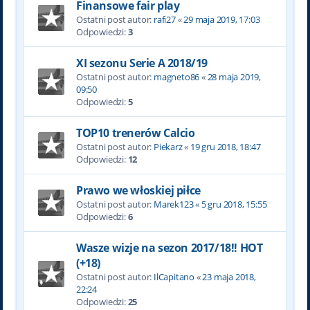
Finansowe fair play
Ostatni post autor:
rafi27
«
29 maja 2019, 17:03
Odpowiedzi:
3
XI sezonu Serie A 2018/19
Ostatni post autor:
magneto86
«
28 maja 2019,
09:50
Odpowiedzi:
5
TOP10 trenerów Calcio
Ostatni post autor:
Piekarz
«
19 gru 2018, 18:47
Odpowiedzi:
12
Prawo we włoskiej piłce
Ostatni post autor:
Marek123
«
5 gru 2018, 15:55
Odpowiedzi:
6
Wasze wizje na sezon 2017/18!! HOT
(+18)
Ostatni post autor:
IlCapitano
«
23 maja 2018,
22:24
Odpowiedzi:
25