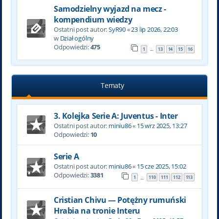
Samodzielny wyjazd na mecz -
kompendium wiedzy
Ostatni post autor:
SyR90
«
23 lip 2026, 22:03
w
Dział ogólny
Odpowiedzi:
475
1
13
14
15
16
…
Tematy
3. Kolejka Serie A: Juventus - Inter
Ostatni post autor:
miniu86
«
15 wrz 2025, 13:27
Odpowiedzi:
10
Serie A
Ostatni post autor:
miniu86
«
15 cze 2025, 15:02
Odpowiedzi:
3381
1
110
111
112
113
…
Cristian Chivu — Potężny rumuński
Hrabia na tronie Interu