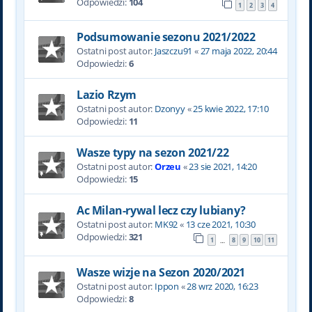
Odpowiedzi:
104
1
2
3
4
Podsumowanie sezonu 2021/2022
Ostatni post autor:
Jaszczu91
«
27 maja 2022, 20:44
Odpowiedzi:
6
Lazio Rzym
Ostatni post autor:
Dzonyy
«
25 kwie 2022, 17:10
Odpowiedzi:
11
Wasze typy na sezon 2021/22
Ostatni post autor:
Orzeu
«
23 sie 2021, 14:20
Odpowiedzi:
15
Ac Milan-rywal lecz czy lubiany?
Ostatni post autor:
MK92
«
13 cze 2021, 10:30
Odpowiedzi:
321
1
8
9
10
11
…
Wasze wizje na Sezon 2020/2021
Ostatni post autor:
Ippon
«
28 wrz 2020, 16:23
Odpowiedzi:
8