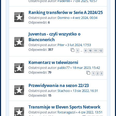
Ostatni post autor:
Pader88
«
7 cze 2025, 10:57
Ranking transferów w Serie A 2024/25
Ostatni post autor:
Domino
«
4 wrz 2024, 00:34
Odpowiedzi:
6
Juventus - czyli wszystko o
Bianconerich
Ostatni post autor:
Piter
«
3 lut 2024, 17:53
Odpowiedzi:
357
1
9
10
11
12
…
Komentarz w telewizorni
Ostatni post autor:
pablo77
«
18 mar 2023, 15:42
Odpowiedzi:
79
1
2
3
Przewidywania na sezon 22/23
Ostatni post autor:
Stachoo
«
13 sie 2022, 16:31
Odpowiedzi:
15
Transmisje w Eleven Sports Network
Ostatni post autor:
forzaragazzi
«
4 cze 2022, 13:51