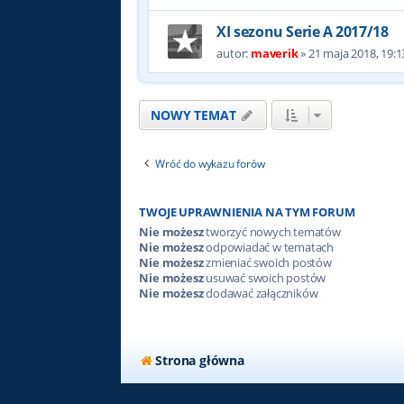
XI sezonu Serie A 2017/18
autor:
maverik
»
21 maja 2018, 19:1
NOWY TEMAT
Wróć do wykazu forów
TWOJE UPRAWNIENIA NA TYM FORUM
Nie możesz
tworzyć nowych tematów
Nie możesz
odpowiadać w tematach
Nie możesz
zmieniać swoich postów
Nie możesz
usuwać swoich postów
Nie możesz
dodawać załączników
Strona główna