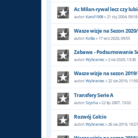
Ac Milan-rywal lecz czy lub
autor:
Karol1908
»
21 sty 2004, 09:18
Wasze wizje na Sezon 2020
autor:
KoBa
»
17 wrz 2020, 09:55
Zabawa - Podsumowanie Se
autor:
Wybraniec
»
2 sie 2020, 13:30
Wasze wizje na sezon 2019
autor:
Wybraniec
»
22 sie 2019, 11:5
Transfery Serie A
autor:
Szycha
»
22 lip 2007, 13:02
Rozwój Calcio
autor:
Wybraniec
»
26 sie 2019, 10:2