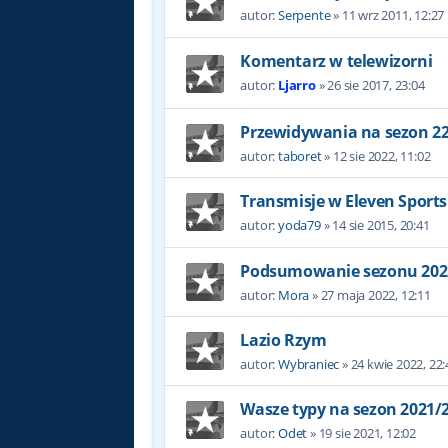
autor:
Serpente
»
11 wrz 2011, 12:27
Komentarz w telewizorni
autor:
Ljarro
»
26 sie 2017, 23:04
Przewidywania na sezon 2
autor:
taboret
»
12 sie 2022, 11:02
Transmisje w Eleven Sport
autor:
yoda79
»
14 sie 2015, 20:41
Podsumowanie sezonu 202
autor:
Mora
»
27 maja 2022, 12:11
Lazio Rzym
autor:
Wybraniec
»
24 kwie 2022, 22:
Wasze typy na sezon 2021/
autor:
Odet
»
19 sie 2021, 12:02