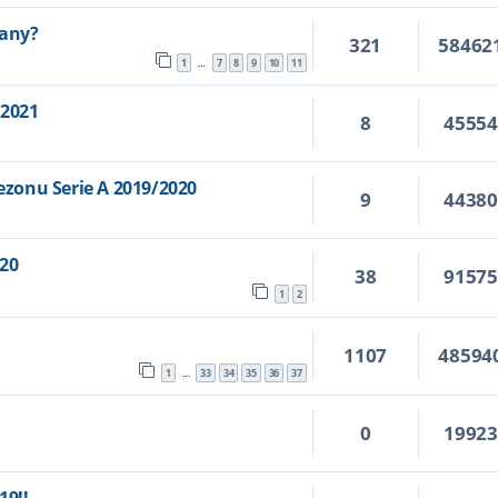
iany?
321
58462
1
7
8
9
10
11
…
/2021
8
4555
zonu Serie A 2019/2020
9
4438
/20
38
9157
0
1
2
1107
48594
1
33
34
35
36
37
…
0
1992
7