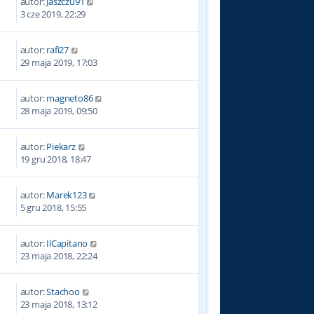
autor:
Jaszczu91
3
3 cze 2019, 22:29
autor:
rafi27
4
29 maja 2019, 17:03
autor:
magneto86
6
28 maja 2019, 09:50
autor:
Piekarz
8
19 gru 2018, 18:47
autor:
Marek123
0
5 gru 2018, 15:55
autor:
IlCapitano
5
23 maja 2018, 22:24
autor:
Stachoo
7
23 maja 2018, 13:12