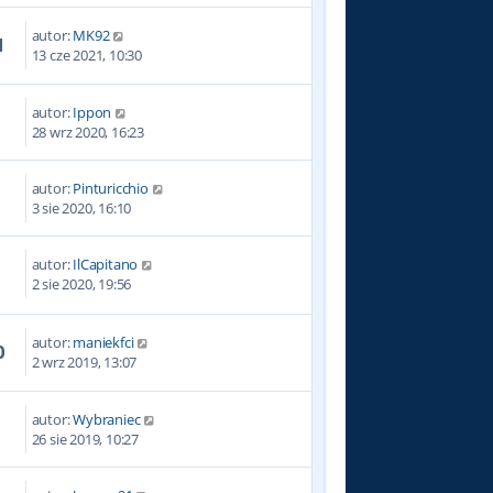
autor:
MK92
1
13 cze 2021, 10:30
autor:
Ippon
4
28 wrz 2020, 16:23
autor:
Pinturicchio
0
3 sie 2020, 16:10
autor:
IlCapitano
5
2 sie 2020, 19:56
autor:
maniekfci
0
2 wrz 2019, 13:07
autor:
Wybraniec
3
26 sie 2019, 10:27