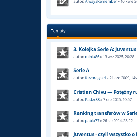
autor:
AlwaysRemember
»
10 kwie 2
Tematy
3. Kolejka Serie A: Juventus 
autor:
miniu86
»
13 wrz 2025, 20:28
Serie A
autor:
forzaragazzi
»
21 cze 2009, 14:
Cristian Chivu — Potężny r
autor:
Pader88
»
7 cze 2025, 10:57
Ranking transferów w Serie
autor:
pablo77
»
26 sie 2024, 23:22
Juventus - czyli wszystko o