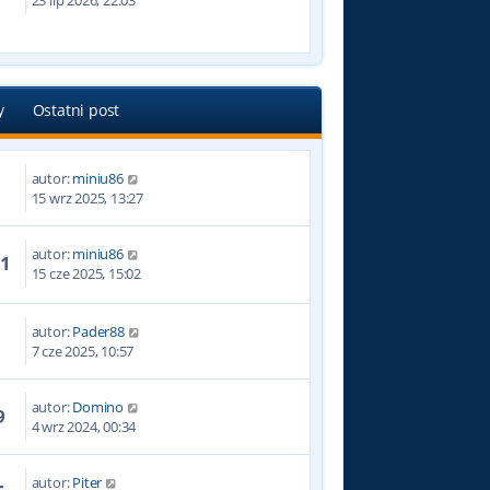
23 lip 2026, 22:03
y
Ostatni post
autor:
miniu86
5
15 wrz 2025, 13:27
autor:
miniu86
11
15 cze 2025, 15:02
autor:
Pader88
7 cze 2025, 10:57
autor:
Domino
9
4 wrz 2024, 00:34
autor:
Piter