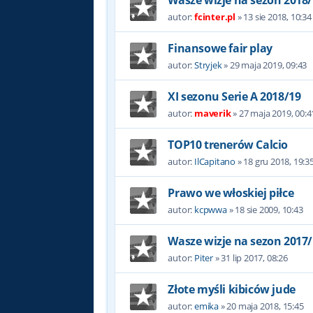
Wasze wizje na sezon 2018/
autor:
fcinter.pl
»
13 sie 2018, 10:34
Finansowe fair play
autor:
Stryjek
»
29 maja 2019, 09:43
XI sezonu Serie A 2018/19
autor:
maverik
»
27 maja 2019, 00:4
TOP10 trenerów Calcio
autor:
IlCapitano
»
18 gru 2018, 19:3
Prawo we włoskiej piłce
autor:
kcpwwa
»
18 sie 2009, 10:43
Wasze wizje na sezon 2017/
autor:
Piter
»
31 lip 2017, 08:26
Złote myśli kibiców jude
autor:
emika
»
20 maja 2018, 15:45