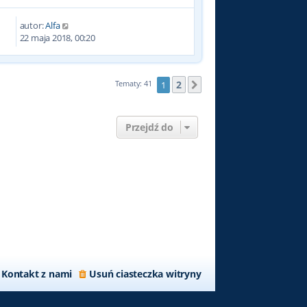
autor:
Alfa
9
22 maja 2018, 00:20
2
Tematy: 41
1
Następna
Przejdź do
Kontakt z nami
Usuń ciasteczka witryny