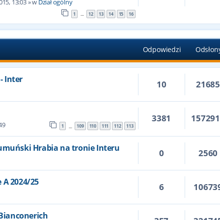
015, 13:03
» w
Dział ogólny
1
12
13
14
15
16
…
Odpowiedzi
Odsłon
- Inter
10
2168
3381
15729
49
1
109
110
111
112
113
…
umuński Hrabia na tronie Interu
0
2560
 A 2024/25
6
10673
 Bianconerich