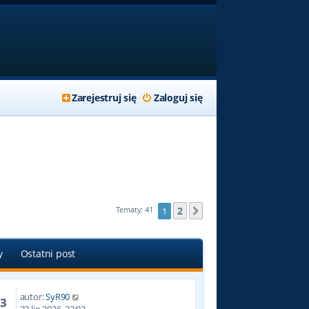
Zarejestruj się
Zaloguj się
2
Tematy: 41
1
Następna
y
Ostatni post
autor:
SyR90
13