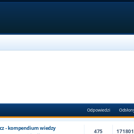
Odpowiedzi
Odsłon
cz - kompendium wiedzy
475
17180