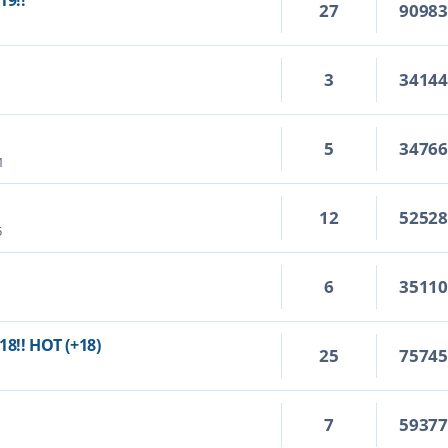
19!!
27
9098
3
3414
5
3476
1
12
5252
5
6
3511
18!! HOT (+18)
25
7574
7
5937