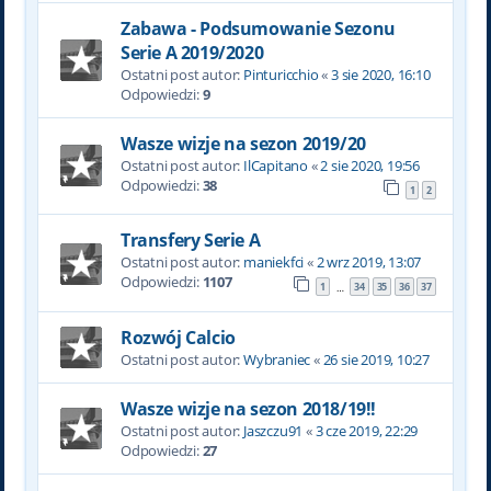
Zabawa - Podsumowanie Sezonu
Serie A 2019/2020
Ostatni post autor:
Pinturicchio
«
3 sie 2020, 16:10
Odpowiedzi:
9
Wasze wizje na sezon 2019/20
Ostatni post autor:
IlCapitano
«
2 sie 2020, 19:56
Odpowiedzi:
38
1
2
Transfery Serie A
Ostatni post autor:
maniekfci
«
2 wrz 2019, 13:07
Odpowiedzi:
1107
1
34
35
36
37
…
Rozwój Calcio
Ostatni post autor:
Wybraniec
«
26 sie 2019, 10:27
Wasze wizje na sezon 2018/19!!
Ostatni post autor:
Jaszczu91
«
3 cze 2019, 22:29
Odpowiedzi:
27