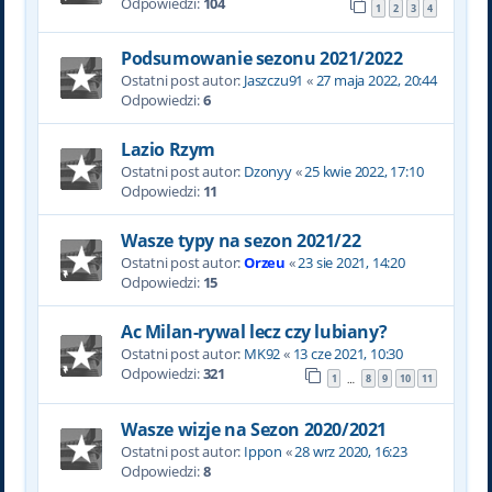
Odpowiedzi:
104
1
2
3
4
Podsumowanie sezonu 2021/2022
Ostatni post autor:
Jaszczu91
«
27 maja 2022, 20:44
Odpowiedzi:
6
Lazio Rzym
Ostatni post autor:
Dzonyy
«
25 kwie 2022, 17:10
Odpowiedzi:
11
Wasze typy na sezon 2021/22
Ostatni post autor:
Orzeu
«
23 sie 2021, 14:20
Odpowiedzi:
15
Ac Milan-rywal lecz czy lubiany?
Ostatni post autor:
MK92
«
13 cze 2021, 10:30
Odpowiedzi:
321
1
8
9
10
11
…
Wasze wizje na Sezon 2020/2021
Ostatni post autor:
Ippon
«
28 wrz 2020, 16:23
Odpowiedzi:
8