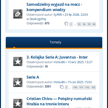
Samodzielny wyjazd na mecz -
kompendium wiedzy
Ostatni post autor:
SyR90
«
23 lip 2026, 22:03
w
Dział ogólny
Odpowiedzi:
475
1
13
14
15
16
…
Tematy
3. Kolejka Serie A: Juventus - Inter
Ostatni post autor:
miniu86
«
15 wrz 2025, 13:27
Odpowiedzi:
10
Serie A
Ostatni post autor:
miniu86
«
15 cze 2025, 15:02
Odpowiedzi:
3381
1
110
111
112
113
…
Cristian Chivu — Potężny rumuński
Hrabia na tronie Interu