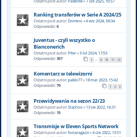
Ostatni post autor:
Pader88
«
7 cze 2025, 10:57
Ranking transferów w Serie A 2024/25
Ostatni post autor:
Domino
«
4 wrz 2024, 00:34
Odpowiedzi:
6
Juventus - czyli wszystko o
Bianconerich
Ostatni post autor:
Piter
«
3 lut 2024, 17:53
Odpowiedzi:
357
1
9
10
11
12
…
Komentarz w telewizorni
Ostatni post autor:
pablo77
«
18 mar 2023, 15:42
Odpowiedzi:
79
1
2
3
Przewidywania na sezon 22/23
Ostatni post autor:
Stachoo
«
13 sie 2022, 16:31
Odpowiedzi:
15
Transmisje w Eleven Sports Network
Ostatni post autor:
forzaragazzi
«
4 cze 2022, 13:51