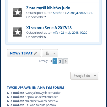
Złote myśli kibiców jude
Ostatni post autor:
Stachoo
«
23 maja 2018, 13:12
Odpowiedzi:
7
XI sezonu Serie A 2017/18
Ostatni post autor:
Alfa
«
22 maja 2018, 00:20
Odpowiedzi:
5
NOWY TEMAT
2
Tematy: 41
1
Następna
Przejdź do
TWOJE UPRAWNIENIA NA TYM FORUM
Nie możesz
tworzyć nowych tematów
Nie możesz
odpowiadać w tematach
Nie możesz
zmieniać swoich postów
Nie możesz
usuwać swoich postów