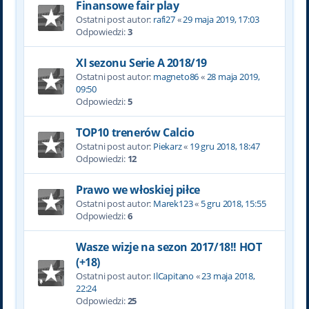
Finansowe fair play
Ostatni post autor:
rafi27
«
29 maja 2019, 17:03
Odpowiedzi:
3
XI sezonu Serie A 2018/19
Ostatni post autor:
magneto86
«
28 maja 2019,
09:50
Odpowiedzi:
5
TOP10 trenerów Calcio
Ostatni post autor:
Piekarz
«
19 gru 2018, 18:47
Odpowiedzi:
12
Prawo we włoskiej piłce
Ostatni post autor:
Marek123
«
5 gru 2018, 15:55
Odpowiedzi:
6
Wasze wizje na sezon 2017/18!! HOT
(+18)
Ostatni post autor:
IlCapitano
«
23 maja 2018,
22:24
Odpowiedzi:
25