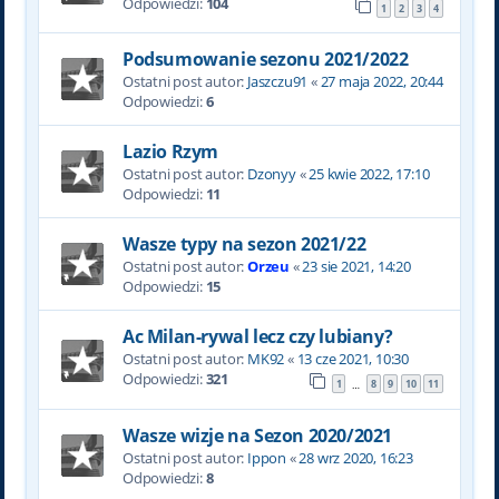
Odpowiedzi:
104
1
2
3
4
Podsumowanie sezonu 2021/2022
Ostatni post autor:
Jaszczu91
«
27 maja 2022, 20:44
Odpowiedzi:
6
Lazio Rzym
Ostatni post autor:
Dzonyy
«
25 kwie 2022, 17:10
Odpowiedzi:
11
Wasze typy na sezon 2021/22
Ostatni post autor:
Orzeu
«
23 sie 2021, 14:20
Odpowiedzi:
15
Ac Milan-rywal lecz czy lubiany?
Ostatni post autor:
MK92
«
13 cze 2021, 10:30
Odpowiedzi:
321
1
8
9
10
11
…
Wasze wizje na Sezon 2020/2021
Ostatni post autor:
Ippon
«
28 wrz 2020, 16:23
Odpowiedzi:
8