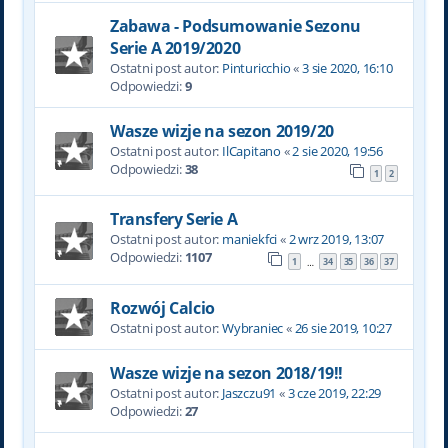
Zabawa - Podsumowanie Sezonu
Serie A 2019/2020
Ostatni post autor:
Pinturicchio
«
3 sie 2020, 16:10
Odpowiedzi:
9
Wasze wizje na sezon 2019/20
Ostatni post autor:
IlCapitano
«
2 sie 2020, 19:56
Odpowiedzi:
38
1
2
Transfery Serie A
Ostatni post autor:
maniekfci
«
2 wrz 2019, 13:07
Odpowiedzi:
1107
1
34
35
36
37
…
Rozwój Calcio
Ostatni post autor:
Wybraniec
«
26 sie 2019, 10:27
Wasze wizje na sezon 2018/19!!
Ostatni post autor:
Jaszczu91
«
3 cze 2019, 22:29
Odpowiedzi:
27