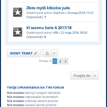
Złote myśli kibiców jude
Ostatni post autor:
Stachoo
«
23 maja 2018, 13:12
Odpowiedzi:
7
XI sezonu Serie A 2017/18
Ostatni post autor:
Alfa
«
22 maja 2018, 00:20
Odpowiedzi:
5
NOWY TEMAT
2
Tematy: 41
1
Następna
Przejdź do
TWOJE UPRAWNIENIA NA TYM FORUM
Nie możesz
tworzyć nowych tematów
Nie możesz
odpowiadać w tematach
Nie możesz
zmieniać swoich postów
Nie możesz
usuwać swoich postów