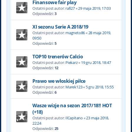
Finansowe fair play
Ostatni post autor:
rafi27
«
29 maja 2019, 17:03
Odpowiedzi:
3
XI sezonu Serie A 2018/19
Ostatni post autor:
magneto86
«
28 maja 2019,
09:50
Odpowiedzi:
5
TOP10 trenerów Calcio
Ostatni post autor:
Piekarz
«
19 gru 2018, 18:47
Odpowiedzi:
12
Prawo we włoskiej piłce
Ostatni post autor:
Marek123
«
5 gru 2018, 15:55
Odpowiedzi:
6
Wasze wizje na sezon 2017/18!! HOT
(+18)
Ostatni post autor:
IlCapitano
«
23 maja 2018,
22:24
Odpowiedzi:
25