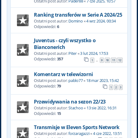
Ostatni post autor:
Pader88
«
7 cze 2025, 10:57
Ranking transferów w Serie A 2024/25
Ostatni post autor:
Domino
«
4 wrz 2024, 00:34
Odpowiedzi:
6
Juventus - czyli wszystko o
Bianconerich
Ostatni post autor:
Piter
«
3 lut 2024, 17:53
Odpowiedzi:
357
1
9
10
11
12
…
Komentarz w telewizorni
Ostatni post autor:
pablo77
«
18 mar 2023, 15:42
Odpowiedzi:
79
1
2
3
Przewidywania na sezon 22/23
Ostatni post autor:
Stachoo
«
13 sie 2022, 16:31
Odpowiedzi:
15
Transmisje w Eleven Sports Network
Ostatni post autor:
forzaragazzi
«
4 cze 2022, 13:51