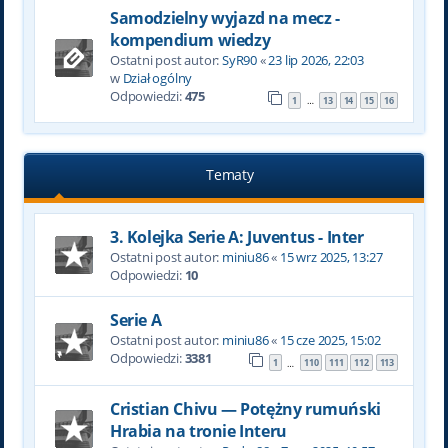
Samodzielny wyjazd na mecz -
kompendium wiedzy
Ostatni post autor:
SyR90
«
23 lip 2026, 22:03
w
Dział ogólny
Odpowiedzi:
475
1
13
14
15
16
…
Tematy
3. Kolejka Serie A: Juventus - Inter
Ostatni post autor:
miniu86
«
15 wrz 2025, 13:27
Odpowiedzi:
10
Serie A
Ostatni post autor:
miniu86
«
15 cze 2025, 15:02
Odpowiedzi:
3381
1
110
111
112
113
…
Cristian Chivu — Potężny rumuński
Hrabia na tronie Interu