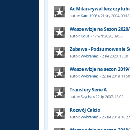
Ac Milan-rywal lecz czy lub
autor:
Karol1908
»
21 sty 2004, 09:18
Wasze wizje na Sezon 2020
autor:
KoBa
»
17 wrz 2020, 09:55
Zabawa - Podsumowanie Se
autor:
Wybraniec
»
2 sie 2020, 13:30
Wasze wizje na sezon 2019
autor:
Wybraniec
»
22 sie 2019, 11:5
Transfery Serie A
autor:
Szycha
»
22 lip 2007, 13:02
Rozwój Calcio
autor:
Wybraniec
»
26 sie 2019, 10:2