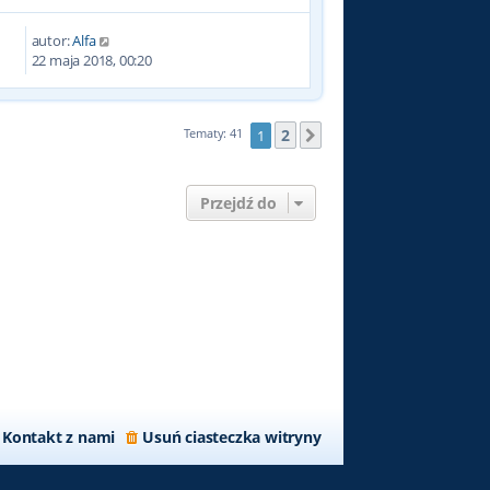
autor:
Alfa
6
22 maja 2018, 00:20
2
Tematy: 41
1
Następna
Przejdź do
Kontakt z nami
Usuń ciasteczka witryny