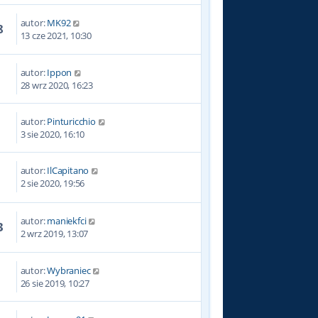
autor:
MK92
8
13 cze 2021, 10:30
autor:
Ippon
8
28 wrz 2020, 16:23
autor:
Pinturicchio
1
3 sie 2020, 16:10
autor:
IlCapitano
9
2 sie 2020, 19:56
autor:
maniekfci
3
2 wrz 2019, 13:07
autor:
Wybraniec
6
26 sie 2019, 10:27