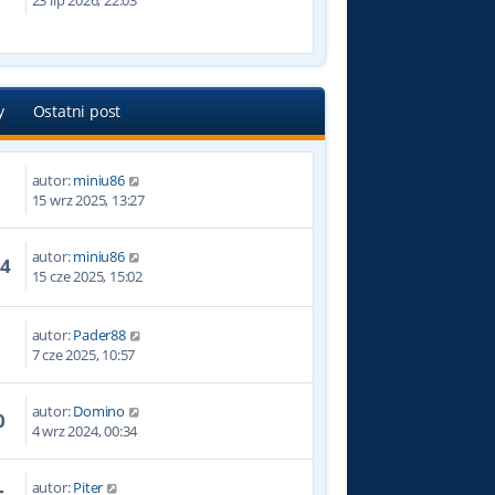
23 lip 2026, 22:03
y
Ostatni post
autor:
miniu86
8
15 wrz 2025, 13:27
autor:
miniu86
74
15 cze 2025, 15:02
autor:
Pader88
7 cze 2025, 10:57
autor:
Domino
0
4 wrz 2024, 00:34
autor:
Piter