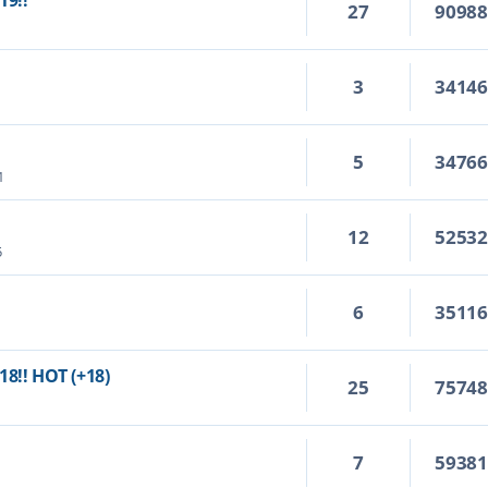
19!!
27
9098
3
3414
5
3476
1
12
5253
5
6
3511
18!! HOT (+18)
25
7574
7
5938