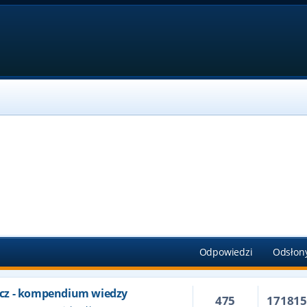
Odpowiedzi
Odsłon
cz - kompendium wiedzy
475
17181