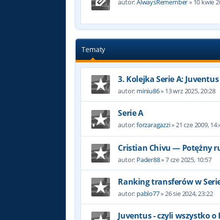
autor:
AlwaysRemember
»
10 kwie 2
Tematy
3. Kolejka Serie A: Juventus 
autor:
miniu86
»
13 wrz 2025, 20:28
Serie A
autor:
forzaragazzi
»
21 cze 2009, 14:
Cristian Chivu — Potężny r
autor:
Pader88
»
7 cze 2025, 10:57
Ranking transferów w Serie
autor:
pablo77
»
26 sie 2024, 23:22
Juventus - czyli wszystko o