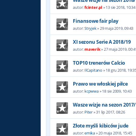
Wasze wizje na sezon 2018/
autor:
fcinter.pl
»
13 sie 2018, 10:34
Finansowe fair play
autor:
Stryjek
»
29 maja 2019, 09:43
XI sezonu Serie A 2018/19
autor:
maverik
»
27 maja 2019, 00:4
TOP10 trenerów Calcio
autor:
IlCapitano
»
18 gru 2018, 19:3
Prawo we włoskiej piłce
autor:
kcpwwa
»
18 sie 2009, 10:43
Wasze wizje na sezon 2017/
autor:
Piter
»
31 lip 2017, 08:26
Złote myśli kibiców jude
autor:
emika
»
20 maja 2018, 15:45