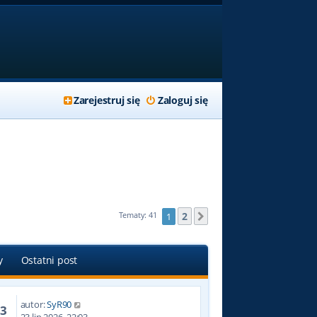
Zarejestruj się
Zaloguj się
2
Tematy: 41
1
Następna
y
Ostatni post
autor:
SyR90
53