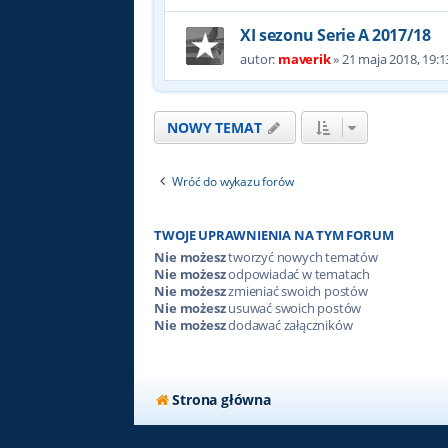
XI sezonu Serie A 2017/18
autor:
maverik
»
21 maja 2018, 19:1
NOWY TEMAT
Wróć do wykazu forów
TWOJE UPRAWNIENIA NA TYM FORUM
Nie możesz
tworzyć nowych tematów
Nie możesz
odpowiadać w tematach
Nie możesz
zmieniać swoich postów
Nie możesz
usuwać swoich postów
Nie możesz
dodawać załączników
Strona główna