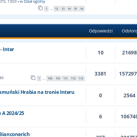
015, 13:03
» w
Dział ogólny
1
12
13
14
15
16
…
Odpowiedzi
Odsłon
- Inter
10
2169
3381
15729
49
1
109
110
111
112
113
…
umuński Hrabia na tronie Interu
0
2564
 A 2024/25
6
10674
 Bianconerich