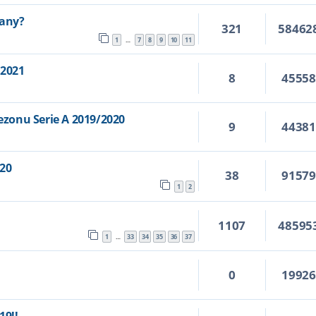
iany?
321
58462
1
7
8
9
10
11
…
/2021
8
4555
zonu Serie A 2019/2020
9
4438
/20
38
9157
0
1
2
1107
48595
1
33
34
35
36
37
…
0
1992
7