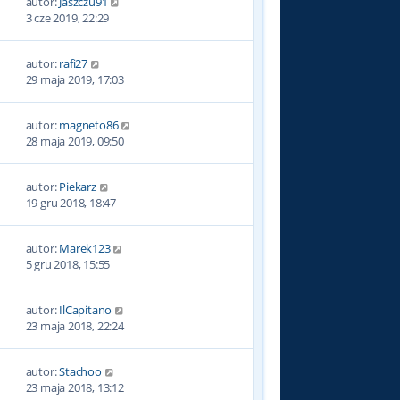
autor:
Jaszczu91
8
3 cze 2019, 22:29
autor:
rafi27
6
29 maja 2019, 17:03
autor:
magneto86
6
28 maja 2019, 09:50
autor:
Piekarz
2
19 gru 2018, 18:47
autor:
Marek123
6
5 gru 2018, 15:55
autor:
IlCapitano
8
23 maja 2018, 22:24
autor:
Stachoo
1
23 maja 2018, 13:12