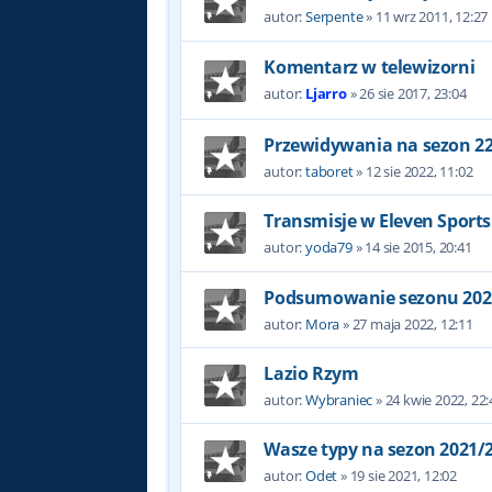
autor:
Serpente
»
11 wrz 2011, 12:27
Komentarz w telewizorni
autor:
Ljarro
»
26 sie 2017, 23:04
Przewidywania na sezon 2
autor:
taboret
»
12 sie 2022, 11:02
Transmisje w Eleven Sport
autor:
yoda79
»
14 sie 2015, 20:41
Podsumowanie sezonu 202
autor:
Mora
»
27 maja 2022, 12:11
Lazio Rzym
autor:
Wybraniec
»
24 kwie 2022, 22:
Wasze typy na sezon 2021/
autor:
Odet
»
19 sie 2021, 12:02