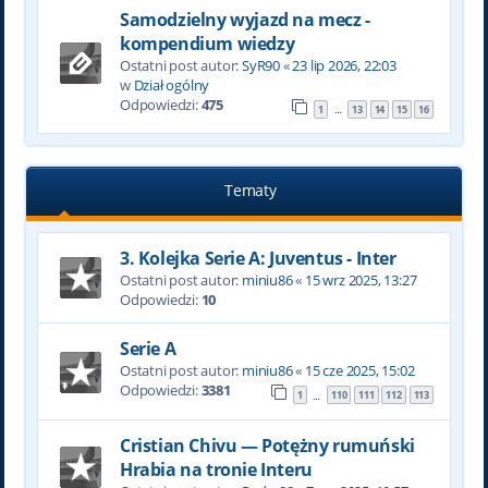
Samodzielny wyjazd na mecz -
kompendium wiedzy
Ostatni post autor:
SyR90
«
23 lip 2026, 22:03
w
Dział ogólny
Odpowiedzi:
475
1
13
14
15
16
…
Tematy
3. Kolejka Serie A: Juventus - Inter
Ostatni post autor:
miniu86
«
15 wrz 2025, 13:27
Odpowiedzi:
10
Serie A
Ostatni post autor:
miniu86
«
15 cze 2025, 15:02
Odpowiedzi:
3381
1
110
111
112
113
…
Cristian Chivu — Potężny rumuński
Hrabia na tronie Interu