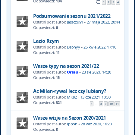
Odpowiedzi:
104
1
2
3
4
Podsumowanie sezonu 2021/2022
Ostatni post autor:
Jaszczu91
«
27 maja 2022, 20:44
Odpowiedzi:
6
Lazio Rzym
Ostatni post autor:
Dzonyy
«
25 kwie 2022, 17:10
Odpowiedzi:
11
Wasze typy na sezon 2021/22
Ostatni post autor:
Orzeu
«
23 sie 2021, 14:20
Odpowiedzi:
15
Ac Milan-rywal lecz czy lubiany?
Ostatni post autor:
MK92
«
13 cze 2021, 10:30
Odpowiedzi:
321
1
8
9
10
11
…
Wasze wizje na Sezon 2020/2021
Ostatni post autor:
Ippon
«
28 wrz 2020, 16:23
Odpowiedzi:
8