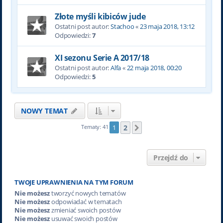
Złote myśli kibiców jude
Ostatni post autor:
Stachoo
«
23 maja 2018, 13:12
Odpowiedzi:
7
XI sezonu Serie A 2017/18
Ostatni post autor:
Alfa
«
22 maja 2018, 00:20
Odpowiedzi:
5
NOWY TEMAT
2
Tematy: 41
1
Następna
Przejdź do
TWOJE UPRAWNIENIA NA TYM FORUM
Nie możesz
tworzyć nowych tematów
Nie możesz
odpowiadać w tematach
Nie możesz
zmieniać swoich postów
Nie możesz
usuwać swoich postów