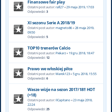
Finansowe fair play
Ostatni post autor:
rafi27
«
29 maja 2019, 17:03
Odpowiedzi:
3
XI sezonu Serie A 2018/19
Ostatni post autor:
magneto86
«
28 maja 2019,
09:50
Odpowiedzi:
5
TOP10 trenerów Calcio
Ostatni post autor:
Piekarz
«
19 gru 2018, 18:47
Odpowiedzi:
12
Prawo we włoskiej piłce
Ostatni post autor:
Marek123
«
5 gru 2018, 15:55
Odpowiedzi:
6
Wasze wizje na sezon 2017/18!! HOT
(+18)
Ostatni post autor:
IlCapitano
«
23 maja 2018,
22:24
Odpowiedzi:
25