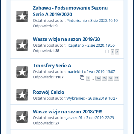
Zabawa - Podsumowanie Sezonu
Serie A 2019/2020
Ostatni post autor:
Pinturicchio
«
3 sie 2020, 16:10
Odpowiedzi:
9
Wasze wizje na sezon 2019/20
Ostatni post autor:
IlCapitano
«
2 sie 2020, 19:56
Odpowiedzi:
38
1
2
Transfery Serie A
Ostatni post autor:
maniekfci
«
2 wrz 2019, 13:07
Odpowiedzi:
1107
1
34
35
36
37
…
Rozwój Calcio
Ostatni post autor:
Wybraniec
«
26 sie 2019, 10:27
Wasze wizje na sezon 2018/19!!
Ostatni post autor:
Jaszczu91
«
3 cze 2019, 22:29
Odpowiedzi:
27