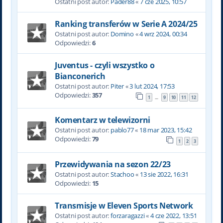
Ostatni post autor:
Pader88
«
7 cze 2025, 10:57
Ranking transferów w Serie A 2024/25
Ostatni post autor:
Domino
«
4 wrz 2024, 00:34
Odpowiedzi:
6
Juventus - czyli wszystko o
Bianconerich
Ostatni post autor:
Piter
«
3 lut 2024, 17:53
Odpowiedzi:
357
1
9
10
11
12
…
Komentarz w telewizorni
Ostatni post autor:
pablo77
«
18 mar 2023, 15:42
Odpowiedzi:
79
1
2
3
Przewidywania na sezon 22/23
Ostatni post autor:
Stachoo
«
13 sie 2022, 16:31
Odpowiedzi:
15
Transmisje w Eleven Sports Network
Ostatni post autor:
forzaragazzi
«
4 cze 2022, 13:51