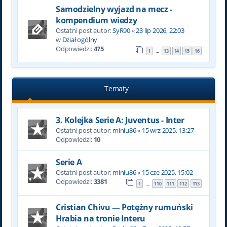
Samodzielny wyjazd na mecz -
kompendium wiedzy
Ostatni post autor:
SyR90
«
23 lip 2026, 22:03
w
Dział ogólny
Odpowiedzi:
475
1
13
14
15
16
…
Tematy
3. Kolejka Serie A: Juventus - Inter
Ostatni post autor:
miniu86
«
15 wrz 2025, 13:27
Odpowiedzi:
10
Serie A
Ostatni post autor:
miniu86
«
15 cze 2025, 15:02
Odpowiedzi:
3381
1
110
111
112
113
…
Cristian Chivu — Potężny rumuński
Hrabia na tronie Interu