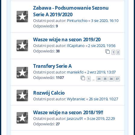
Zabawa - Podsumowanie Sezonu
Serie A 2019/2020
Ostatni post autor:
Pinturicchio
«
3 sie 2020, 16:10
Odpowiedzi:
9
Wasze wizje na sezon 2019/20
Ostatni post autor:
IlCapitano
«
2 sie 2020, 19:56
Odpowiedzi:
38
1
2
Transfery Serie A
Ostatni post autor:
maniekfci
«
2 wrz 2019, 13:07
Odpowiedzi:
1107
1
34
35
36
37
…
Rozwój Calcio
Ostatni post autor:
Wybraniec
«
26 sie 2019, 10:27
Wasze wizje na sezon 2018/19!!
Ostatni post autor:
Jaszczu91
«
3 cze 2019, 22:29
Odpowiedzi:
27