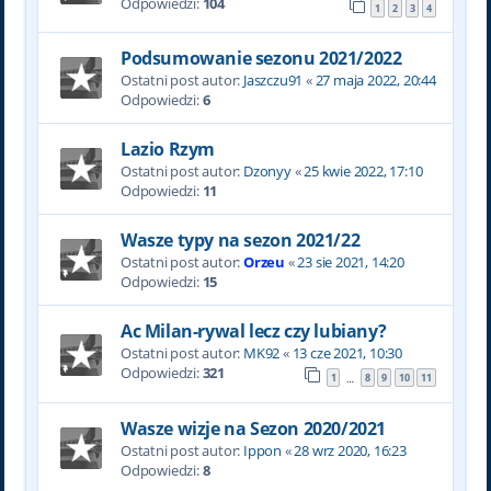
Odpowiedzi:
104
1
2
3
4
Podsumowanie sezonu 2021/2022
Ostatni post autor:
Jaszczu91
«
27 maja 2022, 20:44
Odpowiedzi:
6
Lazio Rzym
Ostatni post autor:
Dzonyy
«
25 kwie 2022, 17:10
Odpowiedzi:
11
Wasze typy na sezon 2021/22
Ostatni post autor:
Orzeu
«
23 sie 2021, 14:20
Odpowiedzi:
15
Ac Milan-rywal lecz czy lubiany?
Ostatni post autor:
MK92
«
13 cze 2021, 10:30
Odpowiedzi:
321
1
8
9
10
11
…
Wasze wizje na Sezon 2020/2021
Ostatni post autor:
Ippon
«
28 wrz 2020, 16:23
Odpowiedzi:
8