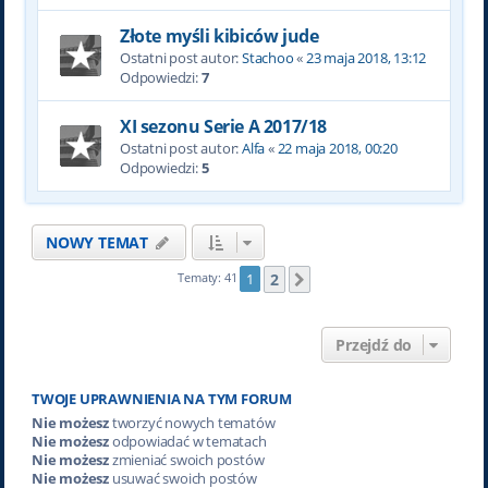
Złote myśli kibiców jude
Ostatni post autor:
Stachoo
«
23 maja 2018, 13:12
Odpowiedzi:
7
XI sezonu Serie A 2017/18
Ostatni post autor:
Alfa
«
22 maja 2018, 00:20
Odpowiedzi:
5
NOWY TEMAT
2
Tematy: 41
1
Następna
Przejdź do
TWOJE UPRAWNIENIA NA TYM FORUM
Nie możesz
tworzyć nowych tematów
Nie możesz
odpowiadać w tematach
Nie możesz
zmieniać swoich postów
Nie możesz
usuwać swoich postów