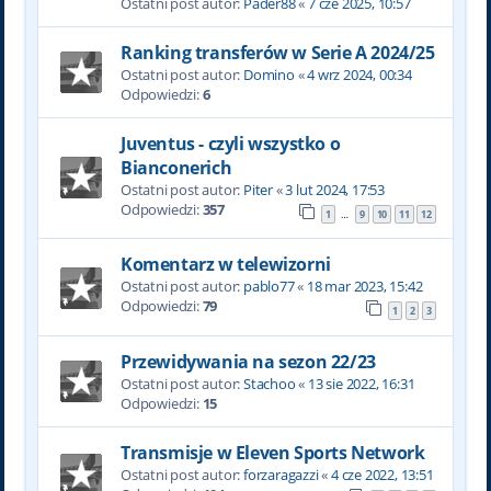
Ostatni post autor:
Pader88
«
7 cze 2025, 10:57
Ranking transferów w Serie A 2024/25
Ostatni post autor:
Domino
«
4 wrz 2024, 00:34
Odpowiedzi:
6
Juventus - czyli wszystko o
Bianconerich
Ostatni post autor:
Piter
«
3 lut 2024, 17:53
Odpowiedzi:
357
1
9
10
11
12
…
Komentarz w telewizorni
Ostatni post autor:
pablo77
«
18 mar 2023, 15:42
Odpowiedzi:
79
1
2
3
Przewidywania na sezon 22/23
Ostatni post autor:
Stachoo
«
13 sie 2022, 16:31
Odpowiedzi:
15
Transmisje w Eleven Sports Network
Ostatni post autor:
forzaragazzi
«
4 cze 2022, 13:51