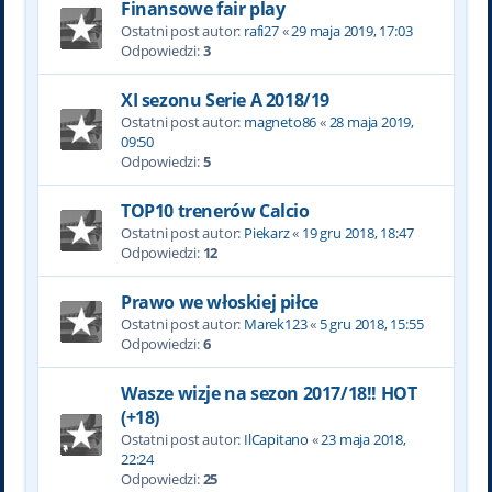
Finansowe fair play
Ostatni post autor:
rafi27
«
29 maja 2019, 17:03
Odpowiedzi:
3
XI sezonu Serie A 2018/19
Ostatni post autor:
magneto86
«
28 maja 2019,
09:50
Odpowiedzi:
5
TOP10 trenerów Calcio
Ostatni post autor:
Piekarz
«
19 gru 2018, 18:47
Odpowiedzi:
12
Prawo we włoskiej piłce
Ostatni post autor:
Marek123
«
5 gru 2018, 15:55
Odpowiedzi:
6
Wasze wizje na sezon 2017/18!! HOT
(+18)
Ostatni post autor:
IlCapitano
«
23 maja 2018,
22:24
Odpowiedzi:
25