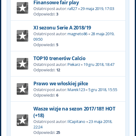
Finansowe fair play
Ostatni post autor:
rafi27
«
29 maja 2019, 17:03
Odpowiedzi:
3
XI sezonu Serie A 2018/19
Ostatni post autor:
magneto86
«
28 maja 2019,
09:50
Odpowiedzi:
5
TOP10 trenerów Calcio
Ostatni post autor:
Piekarz
«
19 gru 2018, 18:47
Odpowiedzi:
12
Prawo we włoskiej piłce
Ostatni post autor:
Marek123
«
5 gru 2018, 15:55
Odpowiedzi:
6
Wasze wizje na sezon 2017/18!! HOT
(+18)
Ostatni post autor:
IlCapitano
«
23 maja 2018,
22:24
Odpowiedzi:
25