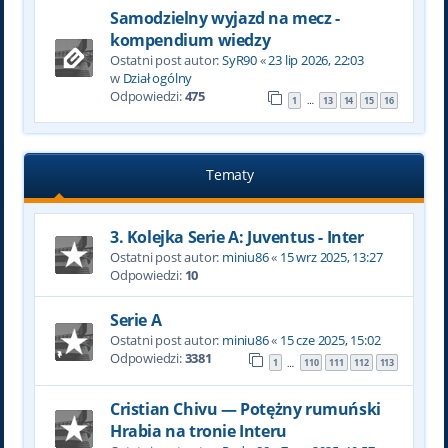
Samodzielny wyjazd na mecz -
kompendium wiedzy
Ostatni post autor:
SyR90
«
23 lip 2026, 22:03
w
Dział ogólny
Odpowiedzi:
475
1
13
14
15
16
…
Tematy
3. Kolejka Serie A: Juventus - Inter
Ostatni post autor:
miniu86
«
15 wrz 2025, 13:27
Odpowiedzi:
10
Serie A
Ostatni post autor:
miniu86
«
15 cze 2025, 15:02
Odpowiedzi:
3381
1
110
111
112
113
…
Cristian Chivu — Potężny rumuński
Hrabia na tronie Interu