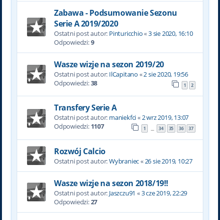
Zabawa - Podsumowanie Sezonu
Serie A 2019/2020
Ostatni post autor:
Pinturicchio
«
3 sie 2020, 16:10
Odpowiedzi:
9
Wasze wizje na sezon 2019/20
Ostatni post autor:
IlCapitano
«
2 sie 2020, 19:56
Odpowiedzi:
38
1
2
Transfery Serie A
Ostatni post autor:
maniekfci
«
2 wrz 2019, 13:07
Odpowiedzi:
1107
1
34
35
36
37
…
Rozwój Calcio
Ostatni post autor:
Wybraniec
«
26 sie 2019, 10:27
Wasze wizje na sezon 2018/19!!
Ostatni post autor:
Jaszczu91
«
3 cze 2019, 22:29
Odpowiedzi:
27