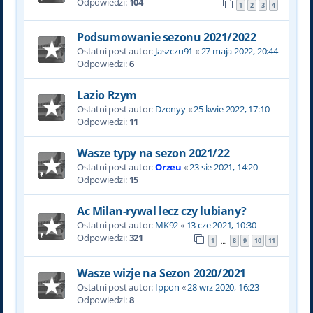
Odpowiedzi:
104
1
2
3
4
Podsumowanie sezonu 2021/2022
Ostatni post autor:
Jaszczu91
«
27 maja 2022, 20:44
Odpowiedzi:
6
Lazio Rzym
Ostatni post autor:
Dzonyy
«
25 kwie 2022, 17:10
Odpowiedzi:
11
Wasze typy na sezon 2021/22
Ostatni post autor:
Orzeu
«
23 sie 2021, 14:20
Odpowiedzi:
15
Ac Milan-rywal lecz czy lubiany?
Ostatni post autor:
MK92
«
13 cze 2021, 10:30
Odpowiedzi:
321
1
8
9
10
11
…
Wasze wizje na Sezon 2020/2021
Ostatni post autor:
Ippon
«
28 wrz 2020, 16:23
Odpowiedzi:
8