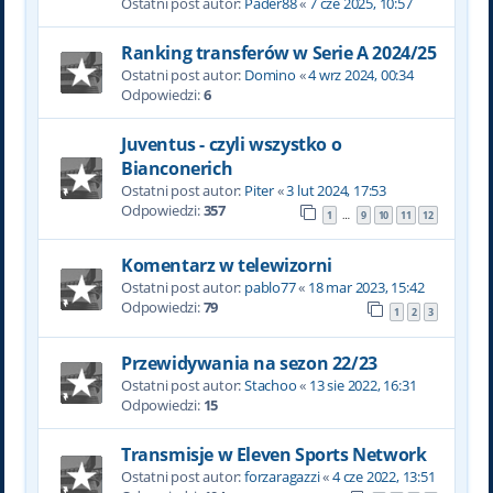
Ostatni post autor:
Pader88
«
7 cze 2025, 10:57
Ranking transferów w Serie A 2024/25
Ostatni post autor:
Domino
«
4 wrz 2024, 00:34
Odpowiedzi:
6
Juventus - czyli wszystko o
Bianconerich
Ostatni post autor:
Piter
«
3 lut 2024, 17:53
Odpowiedzi:
357
1
9
10
11
12
…
Komentarz w telewizorni
Ostatni post autor:
pablo77
«
18 mar 2023, 15:42
Odpowiedzi:
79
1
2
3
Przewidywania na sezon 22/23
Ostatni post autor:
Stachoo
«
13 sie 2022, 16:31
Odpowiedzi:
15
Transmisje w Eleven Sports Network
Ostatni post autor:
forzaragazzi
«
4 cze 2022, 13:51