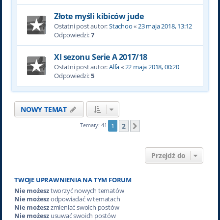
Złote myśli kibiców jude
Ostatni post autor:
Stachoo
«
23 maja 2018, 13:12
Odpowiedzi:
7
XI sezonu Serie A 2017/18
Ostatni post autor:
Alfa
«
22 maja 2018, 00:20
Odpowiedzi:
5
NOWY TEMAT
2
Tematy: 41
1
Następna
Przejdź do
TWOJE UPRAWNIENIA NA TYM FORUM
Nie możesz
tworzyć nowych tematów
Nie możesz
odpowiadać w tematach
Nie możesz
zmieniać swoich postów
Nie możesz
usuwać swoich postów