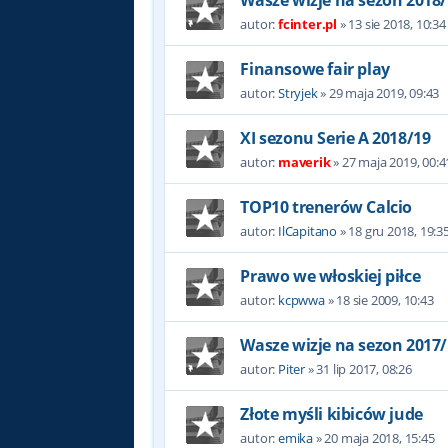
Wasze wizje na sezon 2018/
autor:
fcinter.pl
»
13 sie 2018, 10:34
Finansowe fair play
autor:
Stryjek
»
29 maja 2019, 09:43
XI sezonu Serie A 2018/19
autor:
maverik
»
27 maja 2019, 00:4
TOP10 trenerów Calcio
autor:
IlCapitano
»
18 gru 2018, 19:3
Prawo we włoskiej piłce
autor:
kcpwwa
»
18 sie 2009, 10:43
Wasze wizje na sezon 2017/
autor:
Piter
»
31 lip 2017, 08:26
Złote myśli kibiców jude
autor:
emika
»
20 maja 2018, 15:45