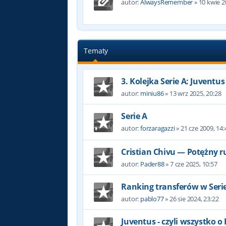
autor:
AlwaysRemember
»
10 kwie 2
Tematy
3. Kolejka Serie A: Juventus 
autor:
miniu86
»
13 wrz 2025, 20:28
Serie A
autor:
forzaragazzi
»
21 cze 2009, 14:
Cristian Chivu — Potężny r
autor:
Pader88
»
7 cze 2025, 10:57
Ranking transferów w Serie
autor:
pablo77
»
26 sie 2024, 23:22
Juventus - czyli wszystko o