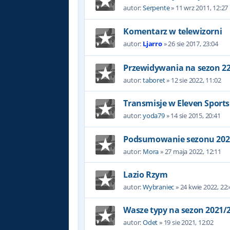
autor:
Serpente
»
11 wrz 2011, 12:27
Komentarz w telewizorni
autor:
Ljarro
»
26 sie 2017, 23:04
Przewidywania na sezon 2
autor:
taboret
»
12 sie 2022, 11:02
Transmisje w Eleven Sport
autor:
yoda79
»
14 sie 2015, 20:41
Podsumowanie sezonu 202
autor:
Mora
»
27 maja 2022, 12:11
Lazio Rzym
autor:
Wybraniec
»
24 kwie 2022, 22:
Wasze typy na sezon 2021/
autor:
Odet
»
19 sie 2021, 12:02