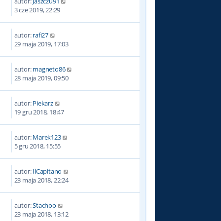
autor:
Jaszczu91
1
3 cze 2019, 22:29
autor:
rafi27
7
29 maja 2019, 17:03
autor:
magneto86
7
28 maja 2019, 09:50
autor:
Piekarz
3
19 gru 2018, 18:47
autor:
Marek123
2
5 gru 2018, 15:55
autor:
IlCapitano
0
23 maja 2018, 22:24
autor:
Stachoo
2
23 maja 2018, 13:12