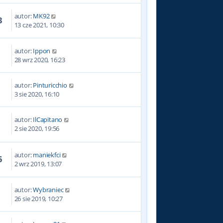
autor:
MK92
3
13 cze 2021, 10:30
autor:
Ippon
3
28 wrz 2020, 16:23
autor:
Pinturicchio
1
3 sie 2020, 16:10
autor:
IlCapitano
2
2 sie 2020, 19:56
autor:
maniekfci
5
2 wrz 2019, 13:07
autor:
Wybraniec
8
26 sie 2019, 10:27