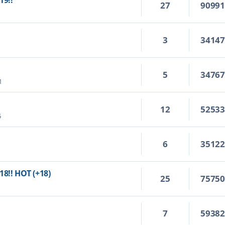
19!!
27
9099
3
3414
5
3476
1
12
5253
5
6
3512
18!! HOT (+18)
25
7575
7
5938