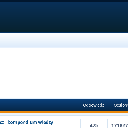
Odpowiedzi
Odsłon
cz - kompendium wiedzy
475
17182