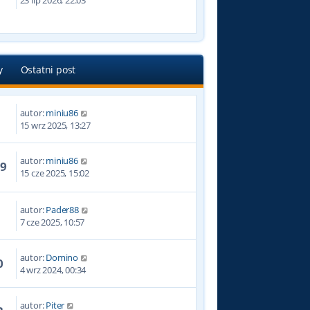
23 lip 2026, 22:03
y
Ostatni post
autor:
miniu86
8
15 wrz 2025, 13:27
autor:
miniu86
49
15 cze 2025, 15:02
autor:
Pader88
7 cze 2025, 10:57
autor:
Domino
0
4 wrz 2024, 00:34
autor:
Piter