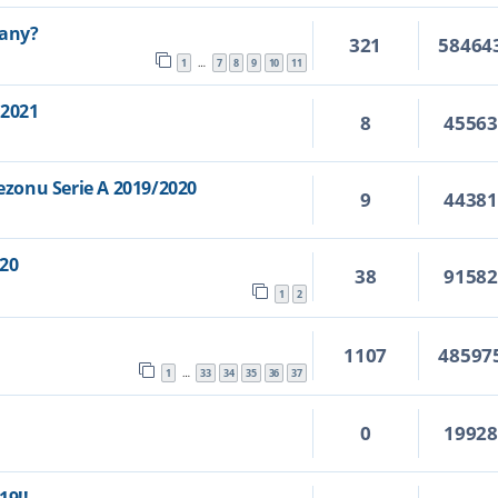
iany?
321
58464
1
7
8
9
10
11
…
/2021
8
4556
zonu Serie A 2019/2020
9
4438
/20
38
9158
0
1
2
1107
48597
1
33
34
35
36
37
…
0
1992
7