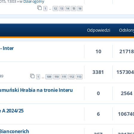
015, 13:03
» w
Dział ogólny
1
12
13
14
15
16
…
Odpowiedzi
Odsłon
- Inter
10
2171
3381
15730
49
1
109
110
111
112
113
…
umuński Hrabia na tronie Interu
0
2564
 A 2024/25
6
10674
 Bianconerich