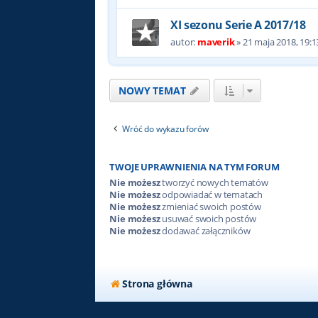
XI sezonu Serie A 2017/18
autor:
maverik
»
21 maja 2018, 19:1
NOWY TEMAT
Wróć do wykazu forów
TWOJE UPRAWNIENIA NA TYM FORUM
Nie możesz
tworzyć nowych tematów
Nie możesz
odpowiadać w tematach
Nie możesz
zmieniać swoich postów
Nie możesz
usuwać swoich postów
Nie możesz
dodawać załączników
Strona główna