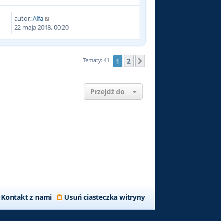
autor:
Alfa
6
22 maja 2018, 00:20
2
Tematy: 41
1
Następna
Przejdź do
Kontakt z nami
Usuń ciasteczka witryny