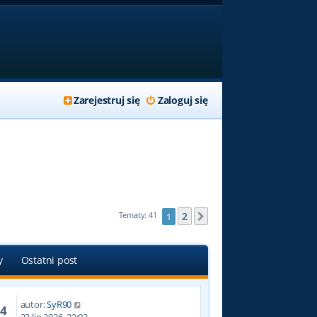
Zarejestruj się
Zaloguj się
2
Tematy: 41
1
Następna
y
Ostatni post
autor:
SyR90
74