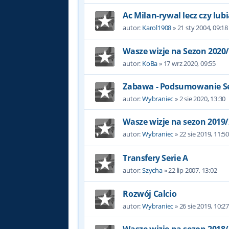
Ac Milan-rywal lecz czy lub
autor:
Karol1908
»
21 sty 2004, 09:18
Wasze wizje na Sezon 2020
autor:
KoBa
»
17 wrz 2020, 09:55
Zabawa - Podsumowanie Se
autor:
Wybraniec
»
2 sie 2020, 13:30
Wasze wizje na sezon 2019
autor:
Wybraniec
»
22 sie 2019, 11:5
Transfery Serie A
autor:
Szycha
»
22 lip 2007, 13:02
Rozwój Calcio
autor:
Wybraniec
»
26 sie 2019, 10:2