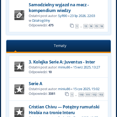
Samodzielny wyjazd na mecz -
kompendium wiedzy
Ostatni post autor:
SyR90
«
23 lip 2026, 22:03
w
Dział ogólny
Odpowiedzi:
475
1
13
14
15
16
…
Tematy
3. Kolejka Serie A: Juventus - Inter
Ostatni post autor:
miniu86
«
15 wrz 2025, 13:27
Odpowiedzi:
10
Serie A
Ostatni post autor:
miniu86
«
15 cze 2025, 15:02
Odpowiedzi:
3381
1
110
111
112
113
…
Cristian Chivu — Potężny rumuński
Hrabia na tronie Interu