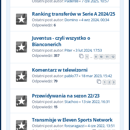
Ostatni post autor:
Pader88
«
7 cze 2025, 10:57
Ranking transferów w Serie A 2024/25
Ostatni post autor:
Domino
«
4 wrz 2024, 00:34
Odpowiedzi:
6
Juventus - czyli wszystko o
Bianconerich
Ostatni post autor:
Piter
«
3 lut 2024, 17:53
Odpowiedzi:
357
1
9
10
11
12
…
Komentarz w telewizorni
Ostatni post autor:
pablo77
«
18 mar 2023, 15:42
Odpowiedzi:
79
1
2
3
Przewidywania na sezon 22/23
Ostatni post autor:
Stachoo
«
13 sie 2022, 16:31
Odpowiedzi:
15
Transmisje w Eleven Sports Network
Ostatni post autor:
forzaragazzi
«
4 cze 2022, 13:51