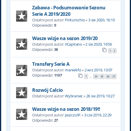
Zabawa - Podsumowanie Sezonu
Serie A 2019/2020
Ostatni post autor:
Pinturicchio
«
3 sie 2020, 16:10
Odpowiedzi:
9
Wasze wizje na sezon 2019/20
Ostatni post autor:
IlCapitano
«
2 sie 2020, 19:56
Odpowiedzi:
38
1
2
Transfery Serie A
Ostatni post autor:
maniekfci
«
2 wrz 2019, 13:07
Odpowiedzi:
1107
1
34
35
36
37
…
Rozwój Calcio
Ostatni post autor:
Wybraniec
«
26 sie 2019, 10:27
Wasze wizje na sezon 2018/19!!
Ostatni post autor:
Jaszczu91
«
3 cze 2019, 22:29
Odpowiedzi:
27