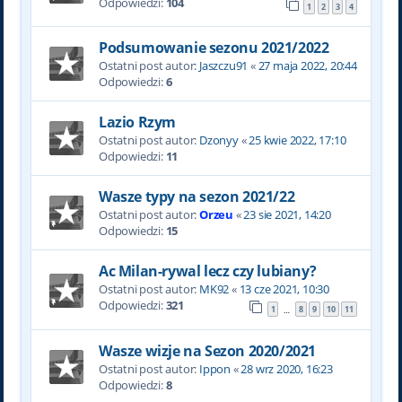
Odpowiedzi:
104
1
2
3
4
Podsumowanie sezonu 2021/2022
Ostatni post autor:
Jaszczu91
«
27 maja 2022, 20:44
Odpowiedzi:
6
Lazio Rzym
Ostatni post autor:
Dzonyy
«
25 kwie 2022, 17:10
Odpowiedzi:
11
Wasze typy na sezon 2021/22
Ostatni post autor:
Orzeu
«
23 sie 2021, 14:20
Odpowiedzi:
15
Ac Milan-rywal lecz czy lubiany?
Ostatni post autor:
MK92
«
13 cze 2021, 10:30
Odpowiedzi:
321
1
8
9
10
11
…
Wasze wizje na Sezon 2020/2021
Ostatni post autor:
Ippon
«
28 wrz 2020, 16:23
Odpowiedzi:
8