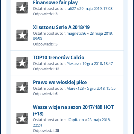
Finansowe fair play
Ostatni post autor:
rafi27
«
29 maja 2019, 17:03
Odpowiedzi:
3
XI sezonu Serie A 2018/19
Ostatni post autor:
magneto86
«
28 maja 2019,
09:50
Odpowiedzi:
5
TOP10 trenerów Calcio
Ostatni post autor:
Piekarz
«
19 gru 2018, 18:47
Odpowiedzi:
12
Prawo we włoskiej piłce
Ostatni post autor:
Marek123
«
5 gru 2018, 15:55
Odpowiedzi:
6
Wasze wizje na sezon 2017/18!! HOT
(+18)
Ostatni post autor:
IlCapitano
«
23 maja 2018,
22:24
Odpowiedzi:
25