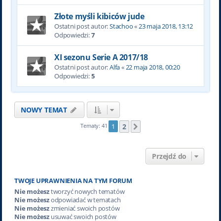
Złote myśli kibiców jude
Ostatni post autor:
Stachoo
«
23 maja 2018, 13:12
Odpowiedzi:
7
XI sezonu Serie A 2017/18
Ostatni post autor:
Alfa
«
22 maja 2018, 00:20
Odpowiedzi:
5
NOWY TEMAT
2
Tematy: 41
1
Następna
Przejdź do
TWOJE UPRAWNIENIA NA TYM FORUM
Nie możesz
tworzyć nowych tematów
Nie możesz
odpowiadać w tematach
Nie możesz
zmieniać swoich postów
Nie możesz
usuwać swoich postów