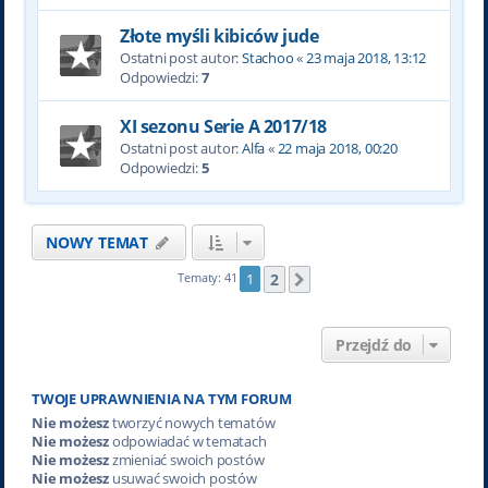
Złote myśli kibiców jude
Ostatni post autor:
Stachoo
«
23 maja 2018, 13:12
Odpowiedzi:
7
XI sezonu Serie A 2017/18
Ostatni post autor:
Alfa
«
22 maja 2018, 00:20
Odpowiedzi:
5
NOWY TEMAT
2
Tematy: 41
1
Następna
Przejdź do
TWOJE UPRAWNIENIA NA TYM FORUM
Nie możesz
tworzyć nowych tematów
Nie możesz
odpowiadać w tematach
Nie możesz
zmieniać swoich postów
Nie możesz
usuwać swoich postów