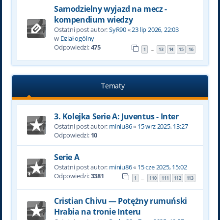
Samodzielny wyjazd na mecz -
kompendium wiedzy
Ostatni post autor:
SyR90
«
23 lip 2026, 22:03
w
Dział ogólny
Odpowiedzi:
475
1
13
14
15
16
…
Tematy
3. Kolejka Serie A: Juventus - Inter
Ostatni post autor:
miniu86
«
15 wrz 2025, 13:27
Odpowiedzi:
10
Serie A
Ostatni post autor:
miniu86
«
15 cze 2025, 15:02
Odpowiedzi:
3381
1
110
111
112
113
…
Cristian Chivu — Potężny rumuński
Hrabia na tronie Interu