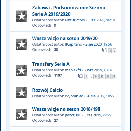
Zabawa - Podsumowanie Sezonu
Serie A 2019/2020
Ostatni post autor:
Pinturicchio
«
3 sie 2020, 16:10
Odpowiedzi:
9
Wasze wizje na sezon 2019/20
Ostatni post autor:
IlCapitano
«
2 sie 2020, 19:56
Odpowiedzi:
38
1
2
Transfery Serie A
Ostatni post autor:
maniekfci
«
2 wrz 2019, 13:07
Odpowiedzi:
1107
1
34
35
36
37
…
Rozwój Calcio
Ostatni post autor:
Wybraniec
«
26 sie 2019, 10:27
Wasze wizje na sezon 2018/19!!
Ostatni post autor:
Jaszczu91
«
3 cze 2019, 22:29
Odpowiedzi:
27