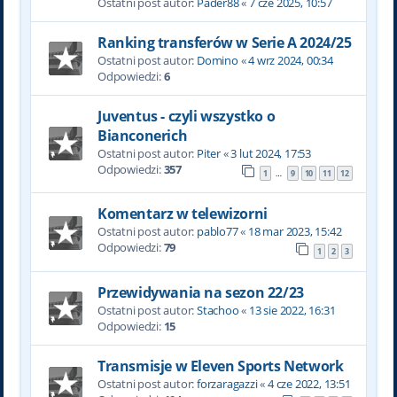
Ostatni post autor:
Pader88
«
7 cze 2025, 10:57
Ranking transferów w Serie A 2024/25
Ostatni post autor:
Domino
«
4 wrz 2024, 00:34
Odpowiedzi:
6
Juventus - czyli wszystko o
Bianconerich
Ostatni post autor:
Piter
«
3 lut 2024, 17:53
Odpowiedzi:
357
1
9
10
11
12
…
Komentarz w telewizorni
Ostatni post autor:
pablo77
«
18 mar 2023, 15:42
Odpowiedzi:
79
1
2
3
Przewidywania na sezon 22/23
Ostatni post autor:
Stachoo
«
13 sie 2022, 16:31
Odpowiedzi:
15
Transmisje w Eleven Sports Network
Ostatni post autor:
forzaragazzi
«
4 cze 2022, 13:51