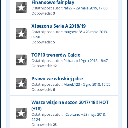
Finansowe fair play
Ostatni post autor:
rafi27
«
29 maja 2019, 17:03
Odpowiedzi:
3
XI sezonu Serie A 2018/19
Ostatni post autor:
magneto86
«
28 maja 2019,
09:50
Odpowiedzi:
5
TOP10 trenerów Calcio
Ostatni post autor:
Piekarz
«
19 gru 2018, 18:47
Odpowiedzi:
12
Prawo we włoskiej piłce
Ostatni post autor:
Marek123
«
5 gru 2018, 15:55
Odpowiedzi:
6
Wasze wizje na sezon 2017/18!! HOT
(+18)
Ostatni post autor:
IlCapitano
«
23 maja 2018,
22:24
Odpowiedzi:
25