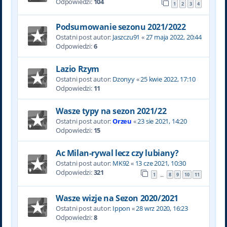
Odpowiedzi:
104
1
2
3
4
Podsumowanie sezonu 2021/2022
Ostatni post autor:
Jaszczu91
«
27 maja 2022, 20:44
Odpowiedzi:
6
Lazio Rzym
Ostatni post autor:
Dzonyy
«
25 kwie 2022, 17:10
Odpowiedzi:
11
Wasze typy na sezon 2021/22
Ostatni post autor:
Orzeu
«
23 sie 2021, 14:20
Odpowiedzi:
15
Ac Milan-rywal lecz czy lubiany?
Ostatni post autor:
MK92
«
13 cze 2021, 10:30
Odpowiedzi:
321
1
8
9
10
11
…
Wasze wizje na Sezon 2020/2021
Ostatni post autor:
Ippon
«
28 wrz 2020, 16:23
Odpowiedzi:
8