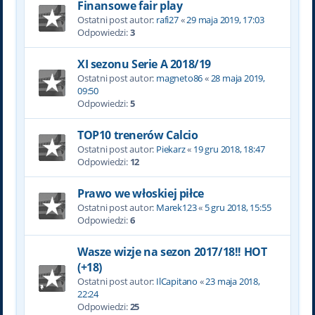
Finansowe fair play
Ostatni post autor:
rafi27
«
29 maja 2019, 17:03
Odpowiedzi:
3
XI sezonu Serie A 2018/19
Ostatni post autor:
magneto86
«
28 maja 2019,
09:50
Odpowiedzi:
5
TOP10 trenerów Calcio
Ostatni post autor:
Piekarz
«
19 gru 2018, 18:47
Odpowiedzi:
12
Prawo we włoskiej piłce
Ostatni post autor:
Marek123
«
5 gru 2018, 15:55
Odpowiedzi:
6
Wasze wizje na sezon 2017/18!! HOT
(+18)
Ostatni post autor:
IlCapitano
«
23 maja 2018,
22:24
Odpowiedzi:
25