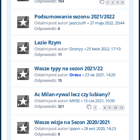
Odpowiedzi:
104
1
2
3
4
Podsumowanie sezonu 2021/2022
Ostatni post autor:
Jaszczu91
«
27 maja 2022, 20:44
Odpowiedzi:
6
Lazio Rzym
Ostatni post autor:
Dzonyy
«
25 kwie 2022, 17:10
Odpowiedzi:
11
Wasze typy na sezon 2021/22
Ostatni post autor:
Orzeu
«
23 sie 2021, 14:20
Odpowiedzi:
15
Ac Milan-rywal lecz czy lubiany?
Ostatni post autor:
MK92
«
13 cze 2021, 10:30
Odpowiedzi:
321
1
8
9
10
11
…
Wasze wizje na Sezon 2020/2021
Ostatni post autor:
Ippon
«
28 wrz 2020, 16:23
Odpowiedzi:
8