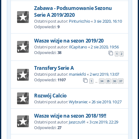
Zabawa - Podsumowanie Sezonu
Serie A 2019/2020
Ostatni post autor:
Pinturicchio
«
3 sie 2020, 16:10
Odpowiedzi:
9
Wasze wizje na sezon 2019/20
Ostatni post autor:
IlCapitano
«
2 sie 2020, 19:56
Odpowiedzi:
38
1
2
Transfery Serie A
Ostatni post autor:
maniekfci
«
2 wrz 2019, 13:07
Odpowiedzi:
1107
1
34
35
36
37
…
Rozwój Calcio
Ostatni post autor:
Wybraniec
«
26 sie 2019, 10:27
Wasze wizje na sezon 2018/19!!
Ostatni post autor:
Jaszczu91
«
3 cze 2019, 22:29
Odpowiedzi:
27