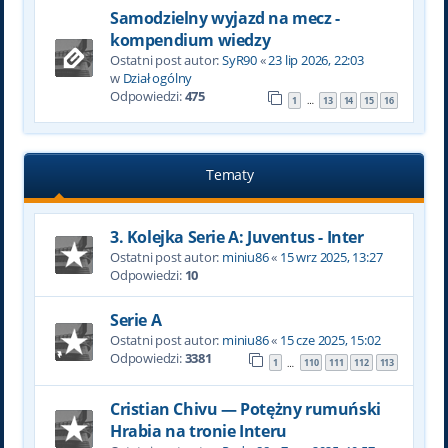
Samodzielny wyjazd na mecz -
kompendium wiedzy
Ostatni post autor:
SyR90
«
23 lip 2026, 22:03
w
Dział ogólny
Odpowiedzi:
475
1
13
14
15
16
…
Tematy
3. Kolejka Serie A: Juventus - Inter
Ostatni post autor:
miniu86
«
15 wrz 2025, 13:27
Odpowiedzi:
10
Serie A
Ostatni post autor:
miniu86
«
15 cze 2025, 15:02
Odpowiedzi:
3381
1
110
111
112
113
…
Cristian Chivu — Potężny rumuński
Hrabia na tronie Interu