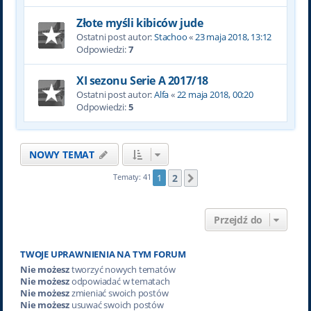
Złote myśli kibiców jude
Ostatni post autor:
Stachoo
«
23 maja 2018, 13:12
Odpowiedzi:
7
XI sezonu Serie A 2017/18
Ostatni post autor:
Alfa
«
22 maja 2018, 00:20
Odpowiedzi:
5
NOWY TEMAT
2
Tematy: 41
1
Następna
Przejdź do
TWOJE UPRAWNIENIA NA TYM FORUM
Nie możesz
tworzyć nowych tematów
Nie możesz
odpowiadać w tematach
Nie możesz
zmieniać swoich postów
Nie możesz
usuwać swoich postów