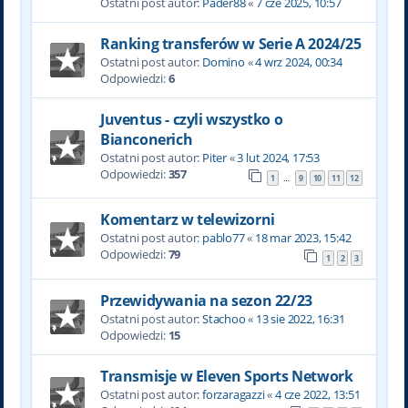
Ostatni post autor:
Pader88
«
7 cze 2025, 10:57
Ranking transferów w Serie A 2024/25
Ostatni post autor:
Domino
«
4 wrz 2024, 00:34
Odpowiedzi:
6
Juventus - czyli wszystko o
Bianconerich
Ostatni post autor:
Piter
«
3 lut 2024, 17:53
Odpowiedzi:
357
1
9
10
11
12
…
Komentarz w telewizorni
Ostatni post autor:
pablo77
«
18 mar 2023, 15:42
Odpowiedzi:
79
1
2
3
Przewidywania na sezon 22/23
Ostatni post autor:
Stachoo
«
13 sie 2022, 16:31
Odpowiedzi:
15
Transmisje w Eleven Sports Network
Ostatni post autor:
forzaragazzi
«
4 cze 2022, 13:51