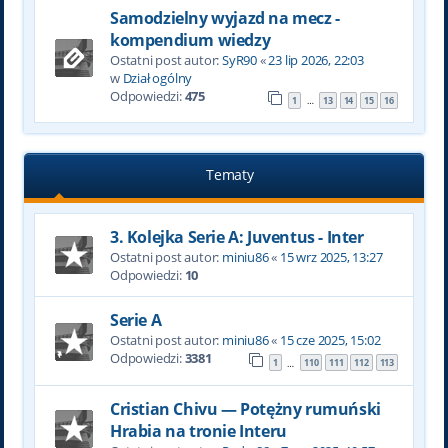
Samodzielny wyjazd na mecz -
kompendium wiedzy
Ostatni post autor:
SyR90
«
23 lip 2026, 22:03
w
Dział ogólny
Odpowiedzi:
475
1
13
14
15
16
…
Tematy
3. Kolejka Serie A: Juventus - Inter
Ostatni post autor:
miniu86
«
15 wrz 2025, 13:27
Odpowiedzi:
10
Serie A
Ostatni post autor:
miniu86
«
15 cze 2025, 15:02
Odpowiedzi:
3381
1
110
111
112
113
…
Cristian Chivu — Potężny rumuński
Hrabia na tronie Interu