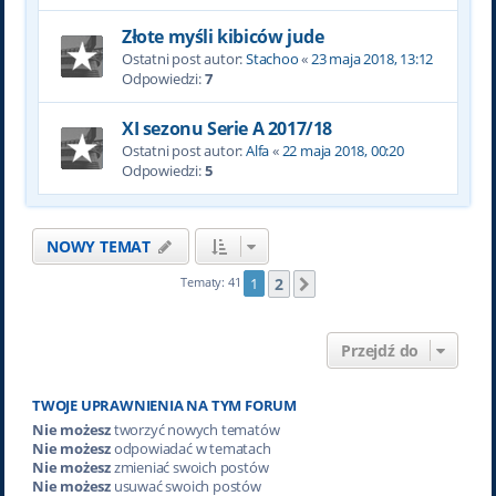
Złote myśli kibiców jude
Ostatni post autor:
Stachoo
«
23 maja 2018, 13:12
Odpowiedzi:
7
XI sezonu Serie A 2017/18
Ostatni post autor:
Alfa
«
22 maja 2018, 00:20
Odpowiedzi:
5
NOWY TEMAT
2
Tematy: 41
1
Następna
Przejdź do
TWOJE UPRAWNIENIA NA TYM FORUM
Nie możesz
tworzyć nowych tematów
Nie możesz
odpowiadać w tematach
Nie możesz
zmieniać swoich postów
Nie możesz
usuwać swoich postów