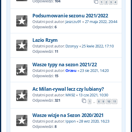
Odpowiedzi:
104
1
2
3
4
Podsumowanie sezonu 2021/2022
Ostatni post autor:
Jaszczu91
«
27 maja 2022, 20:44
Odpowiedzi:
6
Lazio Rzym
Ostatni post autor:
Dzonyy
«
25 kwie 2022, 17:10
Odpowiedzi:
11
Wasze typy na sezon 2021/22
Ostatni post autor:
Orzeu
«
23 sie 2021, 14:20
Odpowiedzi:
15
Ac Milan-rywal lecz czy lubiany?
Ostatni post autor:
MK92
«
13 cze 2021, 10:30
Odpowiedzi:
321
1
8
9
10
11
…
Wasze wizje na Sezon 2020/2021
Ostatni post autor:
Ippon
«
28 wrz 2020, 16:23
Odpowiedzi:
8