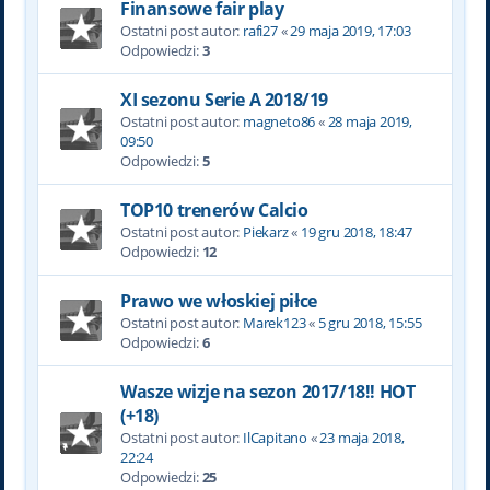
Finansowe fair play
Ostatni post autor:
rafi27
«
29 maja 2019, 17:03
Odpowiedzi:
3
XI sezonu Serie A 2018/19
Ostatni post autor:
magneto86
«
28 maja 2019,
09:50
Odpowiedzi:
5
TOP10 trenerów Calcio
Ostatni post autor:
Piekarz
«
19 gru 2018, 18:47
Odpowiedzi:
12
Prawo we włoskiej piłce
Ostatni post autor:
Marek123
«
5 gru 2018, 15:55
Odpowiedzi:
6
Wasze wizje na sezon 2017/18!! HOT
(+18)
Ostatni post autor:
IlCapitano
«
23 maja 2018,
22:24
Odpowiedzi:
25