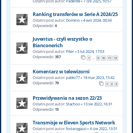
Ostatni post autor:
Pader88
«
7 cze 2025, 10:57
Ranking transferów w Serie A 2024/25
Ostatni post autor:
Domino
«
4 wrz 2024, 00:34
Odpowiedzi:
6
Juventus - czyli wszystko o
Bianconerich
Ostatni post autor:
Piter
«
3 lut 2024, 17:53
Odpowiedzi:
357
1
9
10
11
12
…
Komentarz w telewizorni
Ostatni post autor:
pablo77
«
18 mar 2023, 15:42
Odpowiedzi:
79
1
2
3
Przewidywania na sezon 22/23
Ostatni post autor:
Stachoo
«
13 sie 2022, 16:31
Odpowiedzi:
15
Transmisje w Eleven Sports Network
Ostatni post autor:
forzaragazzi
«
4 cze 2022, 13:51