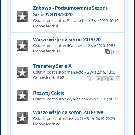
Zabawa - Podsumowanie Sezonu
Serie A 2019/2020
Ostatni post autor:
Pinturicchio
«
3 sie 2020, 16:10
Odpowiedzi:
9
Wasze wizje na sezon 2019/20
Ostatni post autor:
IlCapitano
«
2 sie 2020, 19:56
Odpowiedzi:
38
1
2
Transfery Serie A
Ostatni post autor:
maniekfci
«
2 wrz 2019, 13:07
Odpowiedzi:
1107
1
34
35
36
37
…
Rozwój Calcio
Ostatni post autor:
Wybraniec
«
26 sie 2019, 10:27
Wasze wizje na sezon 2018/19!!
Ostatni post autor:
Jaszczu91
«
3 cze 2019, 22:29
Odpowiedzi:
27