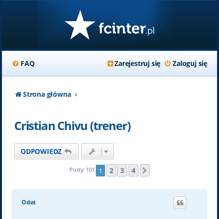
FAQ
Zarejestruj się
Zaloguj się
Strona główna
Cristian Chivu (trener)
ODPOWIEDZ
2
3
4
Posty: 101
1
Następna
Odet