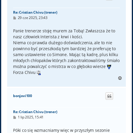
ę
Re: Cristian Chivu (trener)
P
29 cze 2025, 23:43
o
s
t
Panie trenerze stoję murem za Tobą! Zwłaszcza że to
nasz człowiek Interista z krwi i kości.
Niema co prawda dużego doświadczenia, ale to nie
powinno być przeszkodą tym bardziej że preferuję to
samo ustawienie co Simone. Mając tą kadrę, plus kilku
młodych chłopaków których zakontraktowaliśmy śmiało
można powalczyć o mistrza w co głęboko wierze
Forza Chivu
N
a
g
ó
bonjovi100
r
ę
Re: Cristian Chivu (trener)
P
1 lip 2025, 15:41
o
s
t
Póki co się wzmacniamy więc w przyszłym sezonie