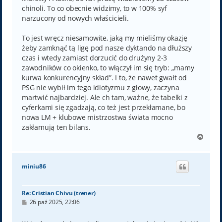
chinoli. To co obecnie widzimy, to w 100% syf
narzucony od nowych właścicieli.
To jest wręcz niesamowite, jaką my mieliśmy okazję
żeby zamknąć tą ligę pod nasze dyktando na dłuższy
czas i wtedy zamiast dorzucić do drużyny 2-3
zawodników co okienko, to włączył im się tryb: „mamy
kurwa konkurencyjny skład”. I to, że nawet gwałt od
PSG nie wybił im tego idiotyzmu z głowy, zaczyna
martwić najbardziej. Ale ch tam, ważne, że tabelki z
cyferkami się zgadzają, co też jest przekłamane, bo
nowa LM + klubowe mistrzostwa świata mocno
zakłamują ten bilans.
N
a
g
ó
miniu86
r
ę
Re: Cristian Chivu (trener)
P
26 paź 2025, 22:06
o
s