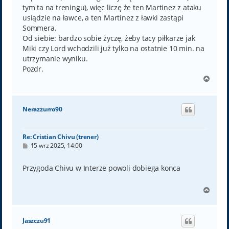
tym ta na treningu), więc liczę że ten Martinez z ataku
usiądzie na ławce, a ten Martinez z ławki zastąpi
Sommera.
Od siebie: bardzo sobie życzę, żeby tacy piłkarze jak
Miki czy Lord wchodzili już tylko na ostatnie 10 min. na
utrzymanie wyniku.
Pozdr.
N
a
g
ó
Nerazzurro90
r
ę
Re: Cristian Chivu (trener)
P
15 wrz 2025, 14:00
o
s
t
Przygoda Chivu w Interze powoli dobiega konca
N
a
g
ó
Jaszczu91
r