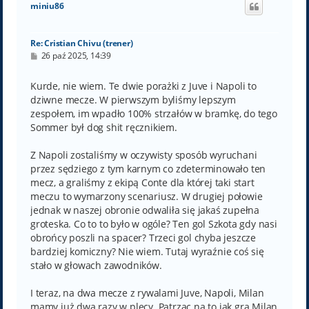
miniu86
r
ę
Re: Cristian Chivu (trener)
P
26 paź 2025, 14:39
o
s
t
Kurde, nie wiem. Te dwie porażki z Juve i Napoli to
dziwne mecze. W pierwszym byliśmy lepszym
zespołem, im wpadło 100% strzałów w bramkę, do tego
Sommer był dog shit ręcznikiem.
Z Napoli zostaliśmy w oczywisty sposób wyruchani
przez sędziego z tym karnym co zdeterminowało ten
mecz, a graliśmy z ekipą Conte dla której taki start
meczu to wymarzony scenariusz. W drugiej połowie
jednak w naszej obronie odwaliła się jakaś zupełna
groteska. Co to to było w ogóle? Ten gol Szkota gdy nasi
obrońcy poszli na spacer? Trzeci gol chyba jeszcze
bardziej komiczny? Nie wiem. Tutaj wyraźnie coś się
stało w głowach zawodników.
I teraz, na dwa mecze z rywalami Juve, Napoli, Milan
mamy już dwa razy w plecy. Patrząc na to jak gra Milan