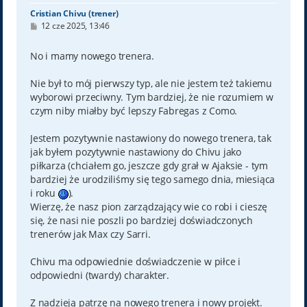
Cristian Chivu (trener)
P
12 cze 2025, 13:46
o
s
t
No i mamy nowego trenera.
Nie był to mój pierwszy typ, ale nie jestem też takiemu
wyborowi przeciwny. Tym bardziej, że nie rozumiem w
czym niby miałby być lepszy Fabregas z Como.
Jestem pozytywnie nastawiony do nowego trenera, tak
jak byłem pozytywnie nastawiony do Chivu jako
piłkarza (chciałem go, jeszcze gdy grał w Ajaksie - tym
bardziej że urodziliśmy się tego samego dnia, miesiąca
i roku
).
Wierzę, że nasz pion zarządzający wie co robi i cieszę
się, że nasi nie poszli po bardziej doświadczonych
trenerów jak Max czy Sarri.
Chivu ma odpowiednie doświadczenie w piłce i
odpowiedni (twardy) charakter.
Z nadzieją patrzę na nowego trenera i nowy projekt.