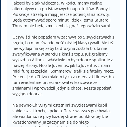
jakości była tak widoczna. W końcu mamy realne
alternatywy dla podstawowych napastników. Bonny i
Pio swoje strzelą, a mają jeszcze potencjał na rozwój.
Będą otrzymywać sporo minut i dzięki temu Lautaro i
Thuram nie będą zmuszeni ciągnąć tego wózka sami.
Oczywiści nie popadam w zachwyt po 5 zwycięstwach z
rzędu, bo mam świadomość niskiej klasy rywali. Ale też
nie wydaja mi się żeby ta drużyna została brutalnie
zweryfikowana w starciu z kimś z topu. Już graliśmy
wyjazd na Allianz i właściwie to było dobre spotkanie z
naszej strony. No ale Juventus, jak to Juventus z nami
miał furę szczęścia i Sommerowi trafił się fatalny mecz.
Pretensje do Chivu miałem tylko za mecz z Udinese, bo
tam ewidentnie przeszarżował w końcówce ze
zmianami i wprowadził jedynie chaos. Reszta spotkań
wygląda dobrze.
Na pewno Chivu tymi ostatnimi zwycięstwami kupił
sobie czas i trochę spokoju. Teraz wszyscy go chwalą,
ale wiadomo, że przy każdej stracie punktów będzie
kwestionowany. Ja zaczynam się do niego