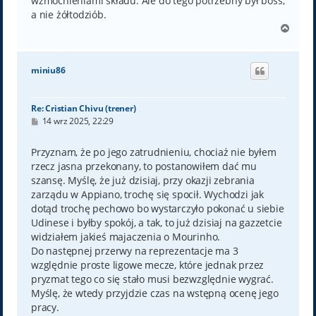
wzmocnieniami składu. Ale do tego potrzebny był boss,
a nie żółtodziób.
N
a
g
ó
miniu86
r
ę
Re: Cristian Chivu (trener)
P
14 wrz 2025, 22:29
o
s
t
Przyznam, że po jego zatrudnieniu, chociaż nie byłem
rzecz jasna przekonany, to postanowiłem dać mu
szansę. Myślę, że już dzisiaj, przy okazji zebrania
zarządu w Appiano, trochę się spocił. Wychodzi jak
dotąd trochę pechowo bo wystarczyło pokonać u siebie
Udinese i byłby spokój, a tak, to już dzisiaj na gazzetcie
widziałem jakieś majaczenia o Mourinho.
Do następnej przerwy na reprezentacje ma 3
względnie proste ligowe mecze, które jednak przez
pryzmat tego co się stało musi bezwzględnie wygrać.
Myślę, że wtedy przyjdzie czas na wstępną ocenę jego
pracy.