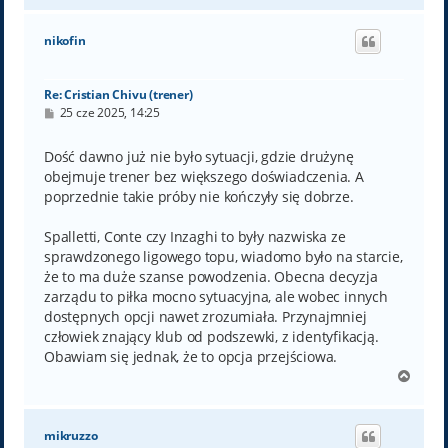
g
ó
nikofin
r
ę
Re: Cristian Chivu (trener)
P
25 cze 2025, 14:25
o
s
t
Dość dawno już nie było sytuacji, gdzie drużynę
obejmuje trener bez większego doświadczenia. A
poprzednie takie próby nie kończyły się dobrze.
Spalletti, Conte czy Inzaghi to były nazwiska ze
sprawdzonego ligowego topu, wiadomo było na starcie,
że to ma duże szanse powodzenia. Obecna decyzja
zarządu to piłka mocno sytuacyjna, ale wobec innych
dostępnych opcji nawet zrozumiała. Przynajmniej
człowiek znający klub od podszewki, z identyfikacją.
Obawiam się jednak, że to opcja przejściowa.
N
a
g
ó
mikruzzo
r