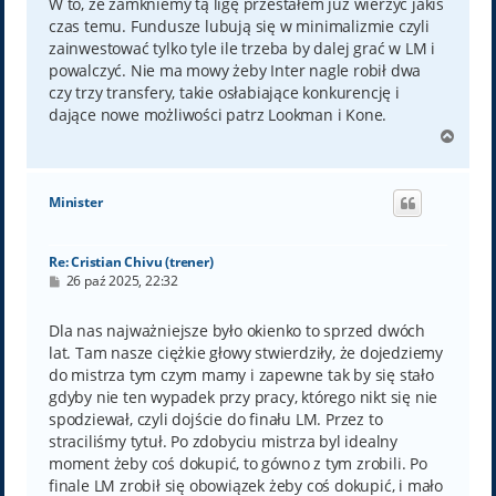
t
W to, że zamkniemy tą ligę przestałem już wierzyć jakiś
czas temu. Fundusze lubują się w minimalizmie czyli
zainwestować tylko tyle ile trzeba by dalej grać w LM i
powalczyć. Nie ma mowy żeby Inter nagle robił dwa
czy trzy transfery, takie osłabiające konkurencję i
dające nowe możliwości patrz Lookman i Kone.
N
a
g
ó
Minister
r
ę
Re: Cristian Chivu (trener)
P
26 paź 2025, 22:32
o
s
t
Dla nas najważniejsze było okienko to sprzed dwóch
lat. Tam nasze ciężkie głowy stwierdziły, że dojedziemy
do mistrza tym czym mamy i zapewne tak by się stało
gdyby nie ten wypadek przy pracy, którego nikt się nie
spodziewał, czyli dojście do finału LM. Przez to
straciliśmy tytuł. Po zdobyciu mistrza byl idealny
moment żeby coś dokupić, to gówno z tym zrobili. Po
finale LM zrobił się obowiązek żeby coś dokupić, i mało