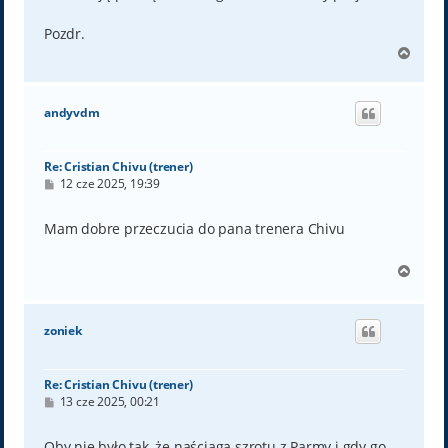
Pozdr.
N
a
g
ó
andyvdm
r
ę
Re: Cristian Chivu (trener)
P
12 cze 2025, 19:39
o
s
t
Mam dobre przeczucia do pana trenera Chivu
N
a
g
ó
zoniek
r
ę
Re: Cristian Chivu (trener)
P
13 cze 2025, 00:21
o
s
t
Oby nie było tak, że naściąga szrotu z Parmy i gdy go