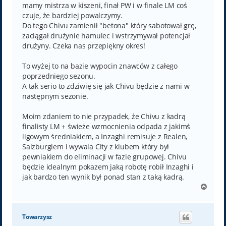
mamy mistrza w kiszeni, finał PW i w finale LM coś
czuje, że bardziej powalczymy.
Do tego Chivu zamienił "betona" który sabotował grę,
zaciągał drużynie hamulec i wstrzymywał potencjał
drużyny. Czeka nas przepiękny okres!
To wyżej to na bazie wypocin znawców z całego
poprzedniego sezonu.
A tak serio to zdziwię się jak Chivu będzie z nami w
następnym sezonie.
Moim zdaniem to nie przypadek, że Chivu z kadrą
finalisty LM + świeże wzmocnienia odpada z jakimś
ligowym średniakiem, a Inzaghi remisuje z Realen,
Salzburgiem i wywala City z klubem który był
pewniakiem do eliminacji w fazie grupowej. Chivu
będzie idealnym pokazem jaką robotę robił Inzaghi i
jak bardzo ten wynik był ponad stan z taką kadrą.
N
a
g
ó
Towarzysz
r