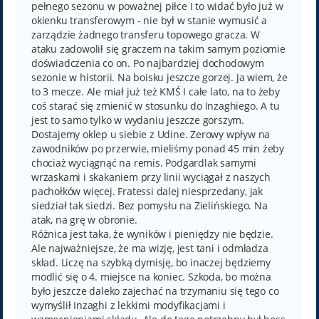
pełnego sezonu w poważnej piłce I to widać było już w
okienku transferowym - nie był w stanie wymusić a
zarządzie żadnego transferu topowego gracza. W
ataku zadowolił się graczem na takim samym poziomie
doświadczenia co on. Po najbardziej dochodowym
sezonie w historii. Na boisku jeszcze gorzej. Ja wiem, że
to 3 mecze. Ale miał już też KMŚ I całe lato, na to żeby
coś starać się zmienić w stosunku do Inzaghiego. A tu
jest to samo tylko w wydaniu jeszcze gorszym.
Dostajemy oklep u siebie z Udine. Zerowy wpływ na
zawodników po przerwie, mieliśmy ponad 45 min żeby
chociaż wyciągnąć na remis. Podgardlak samymi
wrzaskami i skakaniem przy linii wyciągał z naszych
pachołków więcej. Fratessi dalej niesprzedany, jak
siedział tak siedzi. Bez pomysłu na Zielińskiego. Na
atak, na grę w obronie.
Różnica jest taka, że wyników i pieniędzy nie będzie.
Ale najważniejsze, że ma wizję, jest tani i odmładza
skład. Liczę na szybką dymisję, bo inaczej będziemy
modlić się o 4. miejsce na koniec. Szkoda, bo można
było jeszcze daleko zajechać na trzymaniu się tego co
wymyślił Inzaghi z lekkimi modyfikacjami i