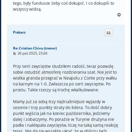
tego, były fundusze żeby coś dokupić. I co dokupili to
wszyscy widzą.
N
a
g
ó
Piekarz
r
ę
Re: Cristian Chivu (trener)
P
26 paź 2025, 23:26
o
s
t
Przy serii zwycięstw studziłem radość, teraz pozwolę
sobie ostudzić atmosferę rozdzierania szat. Nie jest to
wielka granda przegrać w Neapolu z Conte przy wałku
na karnym na 1-0. Zwłaszcza po serii zwycięstw. Po
prostu. Takie rzeczy są trochę wkalkulowane.
Mamy już za sobą trzy najtrudniejsze wyjazdy w
sezonie i trzy punkty straty do lidera. To dość dobry
punkt wyjścia jak na koniec października, jedziemy
dalej i zobaczymy. Po porażce w Turynie drużyna nie
padła i naklepała zwycięstw, liczę na taką samą reakcję
teraz. Nie da się wszakże ukryć, że w obliczu tych