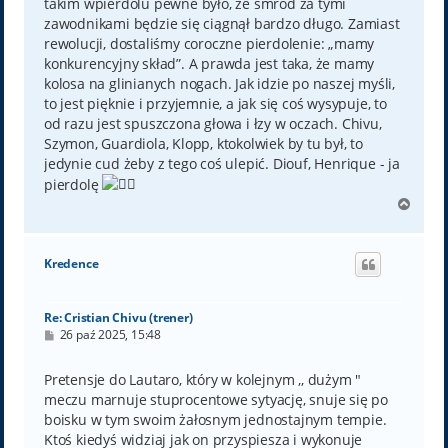
takim wpierdolu pewne było, że smród za tymi
zawodnikami będzie się ciągnął bardzo długo. Zamiast
rewolucji, dostaliśmy coroczne pierdolenie: „mamy
konkurencyjny skład”. A prawda jest taka, że mamy
kolosa na glinianych nogach. Jak idzie po naszej myśli,
to jest pięknie i przyjemnie, a jak się coś wysypuje, to
od razu jest spuszczona głowa i łzy w oczach. Chivu,
Szymon, Guardiola, Klopp, ktokolwiek by tu był, to
jedynie cud żeby z tego coś ulepić. Diouf, Henrique - ja
pierdolę
N
a
g
ó
Kredence
r
ę
Re: Cristian Chivu (trener)
P
26 paź 2025, 15:48
o
s
t
Pretensje do Lautaro, który w kolejnym ,, dużym "
meczu marnuje stuprocentowe sytyację, snuje się po
boisku w tym swoim żałosnym jednostajnym tempie.
Ktoś kiedyś widziaj jak on przyspiesza i wykonuje