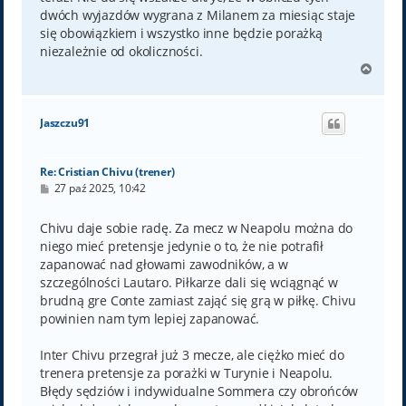
dwóch wyjazdów wygrana z Milanem za miesiąc staje
się obowiązkiem i wszystko inne będzie porażką
niezależnie od okoliczności.
N
a
g
ó
Jaszczu91
r
ę
Re: Cristian Chivu (trener)
P
27 paź 2025, 10:42
o
s
t
Chivu daje sobie radę. Za mecz w Neapolu można do
niego mieć pretensje jedynie o to, że nie potrafił
zapanować nad głowami zawodników, a w
szczególności Lautaro. Piłkarze dali się wciągnąć w
brudną gre Conte zamiast zająć się grą w piłkę. Chivu
powinien nam tym lepiej zapanować.
Inter Chivu przegrał już 3 mecze, ale ciężko mieć do
trenera pretensje za porażki w Turynie i Neapolu.
Błędy sędziów i indywidualne Sommera czy obrońców