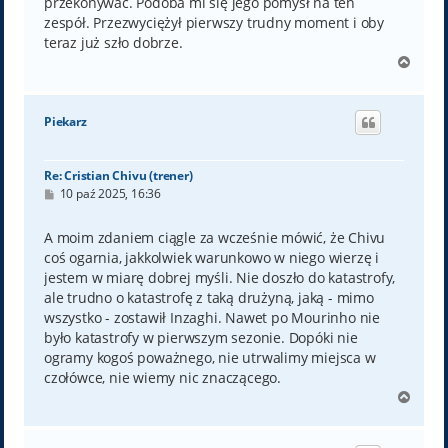
przekonywać. Podoba mi się jego pomysł na ten
zespół. Przezwyciężył pierwszy trudny moment i oby
teraz już szło dobrze.
N
a
g
ó
Piekarz
r
ę
Re: Cristian Chivu (trener)
P
10 paź 2025, 16:36
o
s
t
A moim zdaniem ciągle za wcześnie mówić, że Chivu
coś ogarnia, jakkolwiek warunkowo w niego wierzę i
jestem w miarę dobrej myśli. Nie doszło do katastrofy,
ale trudno o katastrofę z taką drużyną, jaką - mimo
wszystko - zostawił Inzaghi. Nawet po Mourinho nie
było katastrofy w pierwszym sezonie. Dopóki nie
ogramy kogoś poważnego, nie utrwalimy miejsca w
czołówce, nie wiemy nic znaczącego.
N
a
g
ó