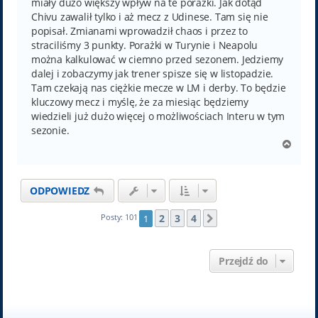
miały dużo większy wpływ na te porażki. Jak dotąd
Chivu zawalił tylko i aż mecz z Udinese. Tam się nie
popisał. Zmianami wprowadził chaos i przez to
straciliśmy 3 punkty. Porażki w Turynie i Neapolu
można kalkulować w ciemno przed sezonem. Jedziemy
dalej i zobaczymy jak trener spisze się w listopadzie.
Tam czekają nas ciężkie mecze w LM i derby. To będzie
kluczowy mecz i myślę, że za miesiąc będziemy
wiedzieli już dużo więcej o możliwościach Interu w tym
sezonie.
N
a
g
ó
ODPOWIEDZ
r
ę
2
3
4
Posty: 101
1
Następna
Przejdź do