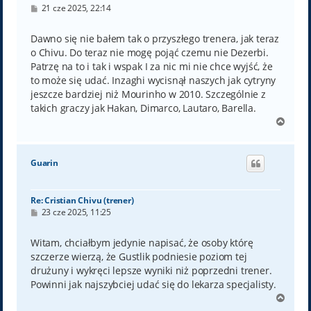
P
21 cze 2025, 22:14
o
s
t
Dawno się nie bałem tak o przyszłego trenera, jak teraz
o Chivu. Do teraz nie mogę pojąć czemu nie Dezerbi.
Patrzę na to i tak i wspak I za nic mi nie chce wyjść, że
to może się udać. Inzaghi wycisnął naszych jak cytryny
jeszcze bardziej niż Mourinho w 2010. Szczególnie z
takich graczy jak Hakan, Dimarco, Lautaro, Barella.
N
a
g
ó
Guarin
r
ę
Re: Cristian Chivu (trener)
P
23 cze 2025, 11:25
o
s
t
Witam, chciałbym jedynie napisać, że osoby którę
szczerze wierzą, że Gustlik podniesie poziom tej
drużuny i wykręci lepsze wyniki niż poprzedni trener.
Powinni jak najszybciej udać się do lekarza specjalisty.
N
a