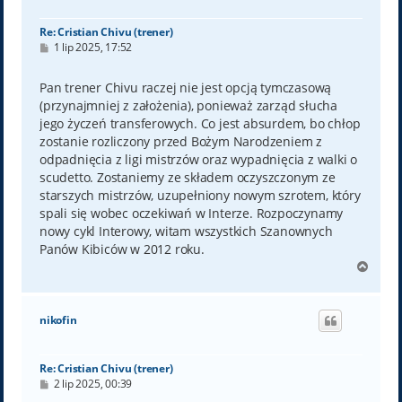
ę
Re: Cristian Chivu (trener)
P
1 lip 2025, 17:52
o
s
t
Pan trener Chivu raczej nie jest opcją tymczasową
(przynajmniej z założenia), ponieważ zarząd słucha
jego życzeń transferowych. Co jest absurdem, bo chłop
zostanie rozliczony przed Bożym Narodzeniem z
odpadnięcia z ligi mistrzów oraz wypadnięcia z walki o
scudetto. Zostaniemy ze składem oczyszczonym ze
starszych mistrzów, uzupełniony nowym szrotem, który
spali się wobec oczekiwań w Interze. Rozpoczynamy
nowy cykl Interowy, witam wszystkich Szanownych
Panów Kibiców w 2012 roku.
N
a
g
ó
nikofin
r
ę
Re: Cristian Chivu (trener)
P
2 lip 2025, 00:39
o