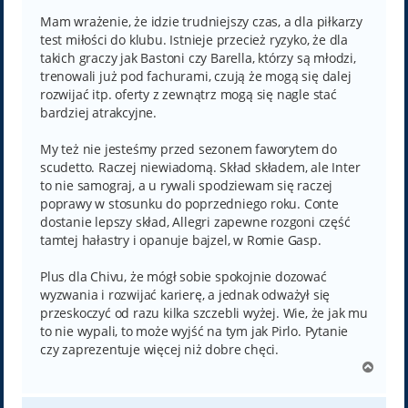
s
t
Mam wrażenie, że idzie trudniejszy czas, a dla piłkarzy
test miłości do klubu. Istnieje przecież ryzyko, że dla
takich graczy jak Bastoni czy Barella, którzy są młodzi,
trenowali już pod fachurami, czują że mogą się dalej
rozwijać itp. oferty z zewnątrz mogą się nagle stać
bardziej atrakcyjne.
My też nie jesteśmy przed sezonem faworytem do
scudetto. Raczej niewiadomą. Skład składem, ale Inter
to nie samograj, a u rywali spodziewam się raczej
poprawy w stosunku do poprzedniego roku. Conte
dostanie lepszy skład, Allegri zapewne rozgoni część
tamtej hałastry i opanuje bajzel, w Romie Gasp.
Plus dla Chivu, że mógł sobie spokojnie dozować
wyzwania i rozwijać karierę, a jednak odważył się
przeskoczyć od razu kilka szczebli wyżej. Wie, że jak mu
to nie wypali, to może wyjść na tym jak Pirlo. Pytanie
czy zaprezentuje więcej niż dobre chęci.
N
a
g