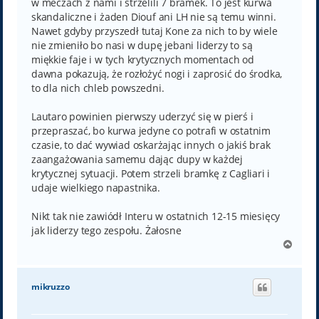
w meczach z nami i strzelili 7 bramek. To jest kurwa
skandaliczne i żaden Diouf ani LH nie są temu winni.
Nawet gdyby przyszedł tutaj Kone za nich to by wiele
nie zmieniło bo nasi w dupę jebani liderzy to są
miękkie faje i w tych krytycznych momentach od
dawna pokazują, że rozłożyć nogi i zaprosić do środka,
to dla nich chleb powszedni.
Lautaro powinien pierwszy uderzyć się w pierś i
przepraszać, bo kurwa jedyne co potrafi w ostatnim
czasie, to dać wywiad oskarżając innych o jakiś brak
zaangażowania samemu dając dupy w każdej
krytycznej sytuacji. Potem strzeli bramkę z Cagliari i
udaje wielkiego napastnika.
Nikt tak nie zawiódł Interu w ostatnich 12-15 miesięcy
jak liderzy tego zespołu. Żałosne
N
a
g
ó
mikruzzo
r
ę