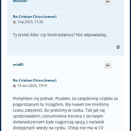
Minister
r
ę
Re: Cristian Chivu (trener)
P
3 lip 2025, 17:29
o
s
t
Ty jesteś kibic czy Nostradamus? Nie odpowiadaj.
N
a
g
ó
mio85
r
ę
Re: Cristian Chivu (trener)
P
14 wrz 2025, 19:10
o
s
t
Pomyliłem się jednak. Pisałem, że zatęsknimy szybko za
pogardzanym tu Inzaghim. My nawet nie mieliśmy
czasu zatęsknić, bo jesteśmy w szoku. Tak jak się
spodziewałem, zatrudnienie trenera z zerowym
doświadczeniem było najgorszą opcją z nazwisk
dostępnych wtedy na rynku. Chłop nie ma w CV