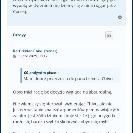
wywalą w styczniu to będziemy się z nimi ciągać jak z
Correą.
N
a
g
ó
Dzonyy
r
ę
Re: Cristian Chivu (trener)
P
13 cze 2025, 08:17
o
s
t
andyvdm
pisze:
↑
Mam dobre przeczucia do pana trenera Chivu
Obyś miał rację bo decyzja wygląda na absurdalną.
Nie wiem czy się kierowali wybierając Chivu, ale nie
jestem w stanie znaleźć argumentów przemawiających
za nim. Jest żółtodziobem i boje się, że jego przygoda
może się bardzo szybko skończyć - obym się mylił.