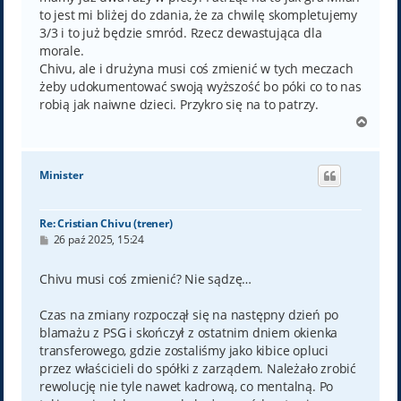
to jest mi bliżej do zdania, że za chwilę skompletujemy
3/3 i to już będzie smród. Rzecz dewastująca dla
morale.
Chivu, ale i drużyna musi coś zmienić w tych meczach
żeby udokumentować swoją wyższość bo póki co to nas
robią jak naiwne dzieci. Przykro się na to patrzy.
N
a
g
ó
Minister
r
ę
Re: Cristian Chivu (trener)
P
26 paź 2025, 15:24
o
s
t
Chivu musi coś zmienić? Nie sądzę…
Czas na zmiany rozpoczął się na następny dzień po
blamażu z PSG i skończył z ostatnim dniem okienka
transferowego, gdzie zostaliśmy jako kibice opluci
przez właścicieli do spółki z zarządem. Należało zrobić
rewolucję nie tyle nawet kadrową, co mentalną. Po