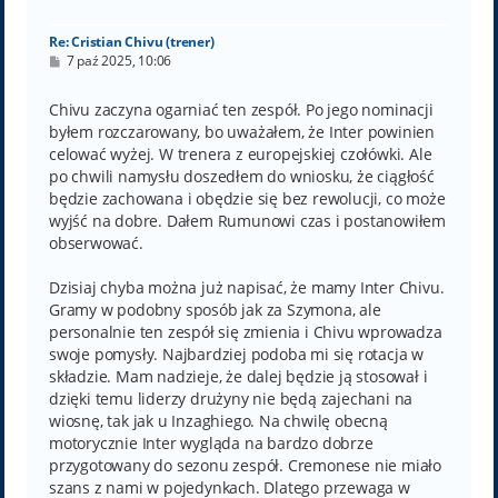
ę
Re: Cristian Chivu (trener)
P
7 paź 2025, 10:06
o
s
t
Chivu zaczyna ogarniać ten zespół. Po jego nominacji
byłem rozczarowany, bo uważałem, że Inter powinien
celować wyżej. W trenera z europejskiej czołówki. Ale
po chwili namysłu doszedłem do wniosku, że ciągłość
będzie zachowana i obędzie się bez rewolucji, co może
wyjść na dobre. Dałem Rumunowi czas i postanowiłem
obserwować.
Dzisiaj chyba można już napisać, że mamy Inter Chivu.
Gramy w podobny sposób jak za Szymona, ale
personalnie ten zespół się zmienia i Chivu wprowadza
swoje pomysły. Najbardziej podoba mi się rotacja w
składzie. Mam nadzieje, że dalej będzie ją stosował i
dzięki temu liderzy drużyny nie będą zajechani na
wiosnę, tak jak u Inzaghiego. Na chwilę obecną
motorycznie Inter wygląda na bardzo dobrze
przygotowany do sezonu zespół. Cremonese nie miało
szans z nami w pojedynkach. Dlatego przewaga w