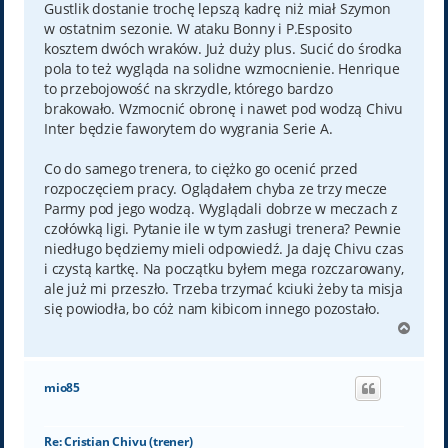
Gustlik dostanie trochę lepszą kadrę niż miał Szymon
w ostatnim sezonie. W ataku Bonny i P.Esposito
kosztem dwóch wraków. Już duży plus. Sucić do środka
pola to też wygląda na solidne wzmocnienie. Henrique
to przebojowość na skrzydle, którego bardzo
brakowało. Wzmocnić obronę i nawet pod wodzą Chivu
Inter będzie faworytem do wygrania Serie A.
Co do samego trenera, to ciężko go ocenić przed
rozpoczęciem pracy. Oglądałem chyba ze trzy mecze
Parmy pod jego wodzą. Wyglądali dobrze w meczach z
czołówką ligi. Pytanie ile w tym zasługi trenera? Pewnie
niedługo będziemy mieli odpowiedź. Ja daję Chivu czas
i czystą kartkę. Na początku byłem mega rozczarowany,
ale już mi przeszło. Trzeba trzymać kciuki żeby ta misja
się powiodła, bo cóż nam kibicom innego pozostało.
N
a
g
ó
mio85
r
ę
Re: Cristian Chivu (trener)