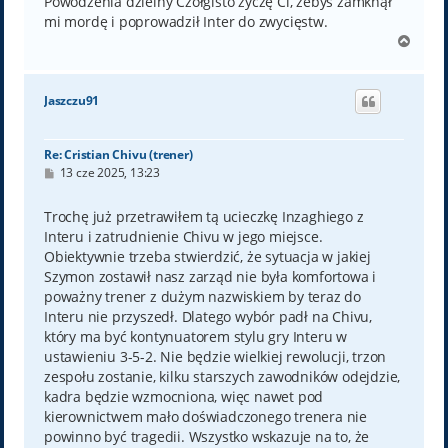
Powodzenia dzielny Czołgisto życzę Ci, żebyś zamknął
mi mordę i poprowadził Inter do zwycięstw.
N
a
g
ó
Jaszczu91
r
ę
Re: Cristian Chivu (trener)
P
13 cze 2025, 13:23
o
s
t
Trochę już przetrawiłem tą ucieczkę Inzaghiego z
Interu i zatrudnienie Chivu w jego miejsce.
Obiektywnie trzeba stwierdzić, że sytuacja w jakiej
Szymon zostawił nasz zarząd nie była komfortowa i
poważny trener z dużym nazwiskiem by teraz do
Interu nie przyszedł. Dlatego wybór padł na Chivu,
który ma być kontynuatorem stylu gry Interu w
ustawieniu 3-5-2. Nie będzie wielkiej rewolucji, trzon
zespołu zostanie, kilku starszych zawodników odejdzie,
kadra będzie wzmocniona, więc nawet pod
kierownictwem mało doświadczonego trenera nie
powinno być tragedii. Wszystko wskazuje na to, że