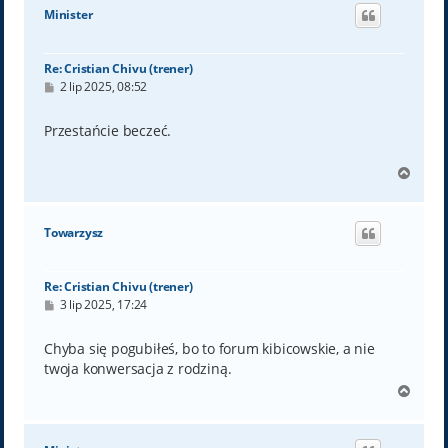
ó
Minister
r
ę
Re: Cristian Chivu (trener)
P
2 lip 2025, 08:52
o
s
t
Przestańcie beczeć.
N
a
g
ó
Towarzysz
r
ę
Re: Cristian Chivu (trener)
P
3 lip 2025, 17:24
o
s
t
Chyba się pogubiłeś, bo to forum kibicowskie, a nie
twoja konwersacja z rodziną.
N
a
g
ó