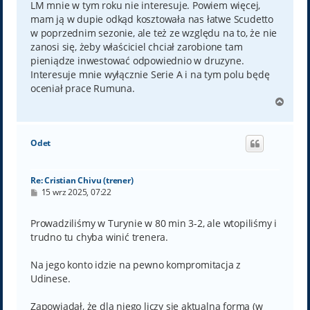
LM mnie w tym roku nie interesuje. Powiem więcej,
mam ją w dupie odkąd kosztowała nas łatwe Scudetto
w poprzednim sezonie, ale też ze względu na to, że nie
zanosi się, żeby właściciel chciał zarobione tam
pieniądze inwestować odpowiednio w druzyne.
Interesuje mnie wyłącznie Serie A i na tym polu będę
oceniał prace Rumuna.
N
a
g
ó
Odet
r
ę
Re: Cristian Chivu (trener)
P
15 wrz 2025, 07:22
o
s
t
Prowadziliśmy w Turynie w 80 min 3-2, ale wtopiliśmy i
trudno tu chyba winić trenera.
Na jego konto idzie na pewno kompromitacja z
Udinese.
Zapowiadał, że dla niego liczy się aktualna forma (w