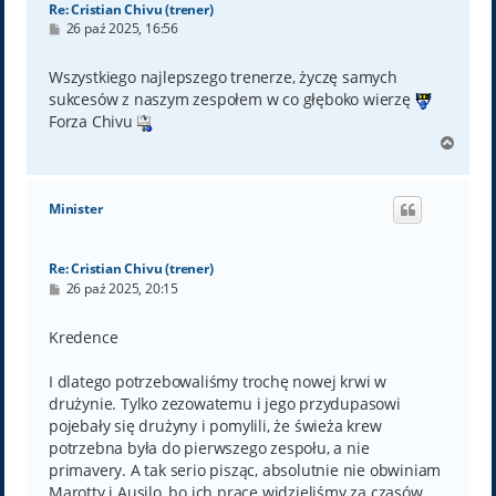
Re: Cristian Chivu (trener)
P
26 paź 2025, 16:56
o
s
t
Wszystkiego najlepszego trenerze, życzę samych
sukcesów z naszym zespołem w co głęboko wierzę
Forza Chivu
N
a
g
ó
Minister
r
ę
Re: Cristian Chivu (trener)
P
26 paź 2025, 20:15
o
s
t
Kredence
I dlatego potrzebowaliśmy trochę nowej krwi w
drużynie. Tylko zezowatemu i jego przydupasowi
pojebały się drużyny i pomylili, że świeża krew
potrzebna była do pierwszego zespołu, a nie
primavery. A tak serio pisząc, absolutnie nie obwiniam
Marotty i Ausilo, bo ich pracę widzieliśmy za czasów