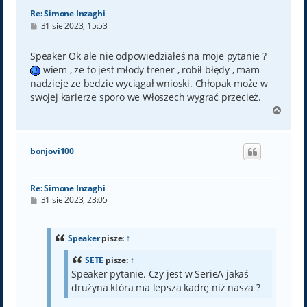
Re: Simone Inzaghi
P
31 sie 2023, 15:53
o
s
t
Speaker Ok ale nie odpowiedziałeś na moje pytanie ?
wiem , ze to jest młody trener , robił błędy , mam
nadzieje ze bedzie wyciągał wnioski. Chłopak może w
swojej karierze sporo we Włoszech wygrać przecież.
N
a
g
ó
bonjovi100
r
ę
Re: Simone Inzaghi
P
31 sie 2023, 23:05
o
s
t
Speaker
pisze:
↑
SETE
pisze:
↑
Speaker pytanie. Czy jest w SerieA jakaś
drużyna która ma lepsza kadrę niż nasza ?