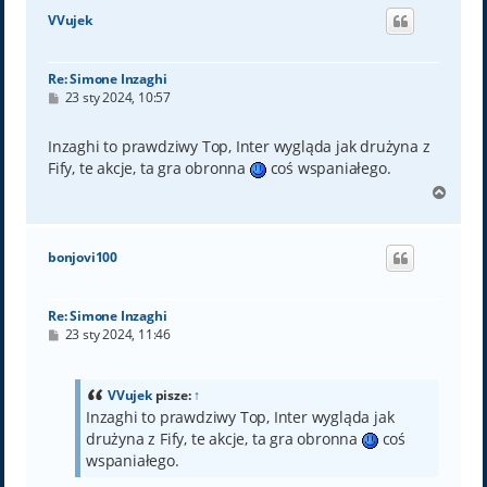
ó
VVujek
r
ę
Re: Simone Inzaghi
P
23 sty 2024, 10:57
o
s
t
Inzaghi to prawdziwy Top, Inter wygląda jak drużyna z
Fify, te akcje, ta gra obronna
coś wspaniałego.
N
a
g
ó
bonjovi100
r
ę
Re: Simone Inzaghi
P
23 sty 2024, 11:46
o
s
t
VVujek
pisze:
↑
Inzaghi to prawdziwy Top, Inter wygląda jak
drużyna z Fify, te akcje, ta gra obronna
coś
wspaniałego.