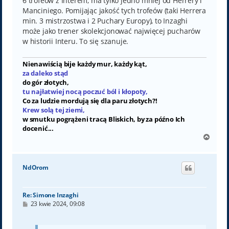
6 trofeów z Interem, ma tylko jedno mniej od Herrery i
Manciniego. Pomijając jakość tych trofeów (taki Herrera
min. 3 mistrzostwa i 2 Puchary Europy), to Inzaghi
może jako trener skolekcjonować najwięcej pucharów
w historii Interu. To się szanuje.
Nienawiścią bije każdy mur, każdy kąt,
za daleko stąd
do gór złotych,
tu najłatwiej nocą poczuć ból i kłopoty,
Co za ludzie mordują się dla paru złotych?!
Krew solą tej ziemi,
w smutku pogrążeni tracą Bliskich, by za późno Ich
docenić...
N
a
g
ó
NdOrom
r
ę
Re: Simone Inzaghi
P
23 kwie 2024, 09:08
o
s
t