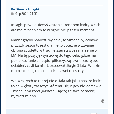
ę
Re: Simone Inzaghi
P
6 lip 2024, 21:59
o
s
t
Inzaghi pewnie kiedyś zostanie trenerem kadry Włoch,
ale moim zdaniem to w ogóle nie jest ten moment.
Nawet gdyby Spalletti wyleciał, to Simone by odmówił,
przyszły sezon to jest dla niego potężne wyzwanie -
obrona scudetto w trudniejszej stawce i marzenie o
LM. Na tę pozycję wyjściową do tego celu, gdzie ma
pełne zaufanie zarządu, piłkarzy, zapewne kadrę bez
osłabień, czyli komfort, pracował długie 3 lata. W takim
momencie się nie odchodzi, nawet do kadry.
We Włoszech to raczej nie działa tak jak u nas, że kadra
to największy zaszczyt, któremu się nigdy nie odmawia.
Trochę inna rzeczywistość i sądzę że taką odmowę SI
by zrozumiano.
N
a
g
ó