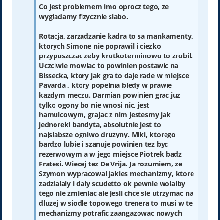
Co jest problemem imo oprocz tego, ze
wygladamy fizycznie slabo.
Rotacja, zarzadzanie kadra to sa mankamenty,
ktorych Simone nie poprawil i ciezko
przypuszczac zeby krotkoterminowo to zrobil.
Uczciwie mowiac to powinien postawic na
Bissecka, ktory jak gra to daje rade w miejsce
Pavarda , ktory popelnia bledy w prawie
kazdym meczu. Darmian powinien grac juz
tylko ogony bo nie wnosi nic, jest
hamulcowym, grajac z nim jestesmy jak
jednoreki bandyta, absolutnie jest to
najslabsze ogniwo druzyny. Miki, ktorego
bardzo lubie i szanuje powinien tez byc
rezerwowym a w jego miejsce Piotrek badz
Fratesi. Wiecej tez De Vrija. Ja rozumiem, ze
Szymon wypracowal jakies mechanizmy, ktore
zadzialaly i daly scudetto ok pewnie wolalby
tego nie zmieniac ale jesli chce sie utrzymac na
dluzej w siodle topowego trenera to musi w te
mechanizmy potrafic zaangazowac nowych