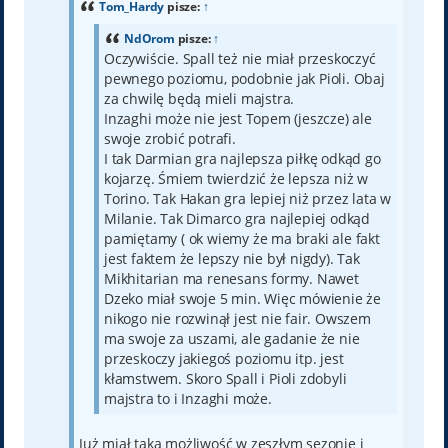
Tom_Hardy
pisze:
↑
NdOrom
pisze:
↑
Oczywiście. Spall też nie miał przeskoczyć
pewnego poziomu, podobnie jak Pioli. Obaj
za chwilę będą mieli majstra.
Inzaghi może nie jest Topem (jeszcze) ale
swoje zrobić potrafi.
I tak Darmian gra najlepsza piłkę odkąd go
kojarzę. Śmiem twierdzić że lepsza niż w
Torino. Tak Hakan gra lepiej niż przez lata w
Milanie. Tak Dimarco gra najlepiej odkąd
pamiętamy ( ok wiemy że ma braki ale fakt
jest faktem że lepszy nie był nigdy). Tak
Mikhitarian ma renesans formy. Nawet
Dzeko miał swoje 5 min. Więc mówienie że
nikogo nie rozwinął jest nie fair. Owszem
ma swoje za uszami, ale gadanie że nie
przeskoczy jakiegoś poziomu itp. jest
kłamstwem. Skoro Spall i Pioli zdobyli
majstra to i Inzaghi może.
Już miał taką możliwość w zeszłym sezonie i