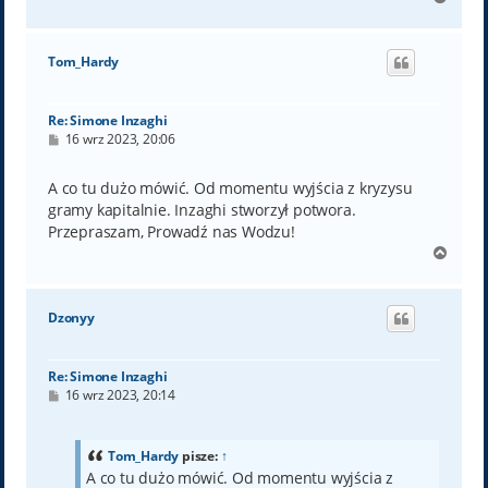
a
g
ó
Tom_Hardy
r
ę
Re: Simone Inzaghi
P
16 wrz 2023, 20:06
o
s
t
A co tu dużo mówić. Od momentu wyjścia z kryzysu
gramy kapitalnie. Inzaghi stworzył potwora.
Przepraszam, Prowadź nas Wodzu!
N
a
g
ó
Dzonyy
r
ę
Re: Simone Inzaghi
P
16 wrz 2023, 20:14
o
s
t
Tom_Hardy
pisze:
↑
A co tu dużo mówić. Od momentu wyjścia z