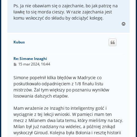
Ps. Ja nie obawiam się o zajechanie, bo jak patrzę na
ławkę to się morda cieszy. W razie zajechania jest
komu wskoczyć do składu by odciążyć kolegę.
N
a
g
ó
Kubus
r
ę
Re: Simone Inzaghi
P
15 mar 2024, 16:44
o
s
t
Simone popełnił kilka błędów w Madrycie co
poskutkowało odpadnięciem z 1/8 finału listu
mistrzów. Żal tym większy po poznaniu wyników
losowania dalszych etapów.
Mam wrażenie ze Inzaghi to inteligentny gość i
wyciągnie z tej lekcji wnioski. W pamięci mam ten
mecz z Milanem dwa lata temu, który mieliśmy na tacy.
Milan był już nadziany na widelec, a później znikąd
wyskoczył Giroud. Kolejna była Bolonia i resztę historii