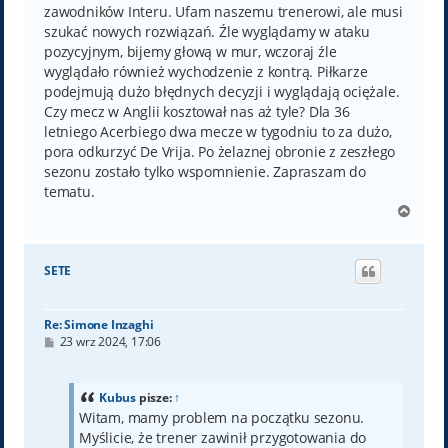
zawodników Interu. Ufam naszemu trenerowi, ale musi
szukać nowych rozwiązań. Źle wyglądamy w ataku
pozycyjnym, bijemy głową w mur, wczoraj źle
wyglądało również wychodzenie z kontrą. Piłkarze
podejmują dużo błędnych decyzji i wyglądają ociężale.
Czy mecz w Anglii kosztował nas aż tyle? Dla 36
letniego Acerbiego dwa mecze w tygodniu to za dużo,
pora odkurzyć De Vrija. Po żelaznej obronie z zeszłego
sezonu zostało tylko wspomnienie. Zapraszam do
tematu.
N
a
g
ó
SETE
r
ę
Re: Simone Inzaghi
P
23 wrz 2024, 17:06
o
s
t
Kubus
pisze:
↑
Witam, mamy problem na początku sezonu.
Myślicie, że trener zawinił przygotowania do