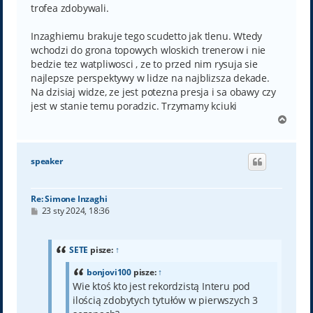
trofea zdobywali.
Inzaghiemu brakuje tego scudetto jak tlenu. Wtedy
wchodzi do grona topowych wloskich trenerow i nie
bedzie tez watpliwosci , ze to przed nim rysuja sie
najlepsze perspektywy w lidze na najblizsza dekade.
Na dzisiaj widze, ze jest potezna presja i sa obawy czy
jest w stanie temu poradzic. Trzymamy kciuki
N
a
g
ó
speaker
r
ę
Re: Simone Inzaghi
P
23 sty 2024, 18:36
o
s
t
SETE
pisze:
↑
bonjovi100
pisze:
↑
Wie ktoś kto jest rekordzistą Interu pod
ilością zdobytych tytułów w pierwszych 3