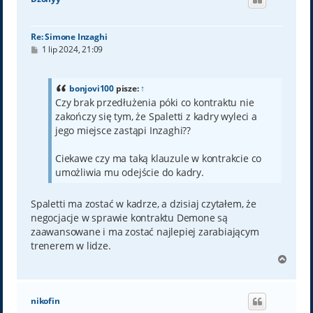
r
ę
Re: Simone Inzaghi
P
1 lip 2024, 21:09
o
s
t
bonjovi100
pisze:
↑
Czy brak przedłużenia póki co kontraktu nie
zakończy się tym, że Spaletti z kadry wyleci a
jego miejsce zastąpi Inzaghi??
Ciekawe czy ma taką klauzule w kontrakcie co
umożliwia mu odejście do kadry.
Spaletti ma zostać w kadrze, a dzisiaj czytałem, że
negocjacje w sprawie kontraktu Demone są
zaawansowane i ma zostać najlepiej zarabiającym
trenerem w lidze.
N
a
g
ó
nikofin
r