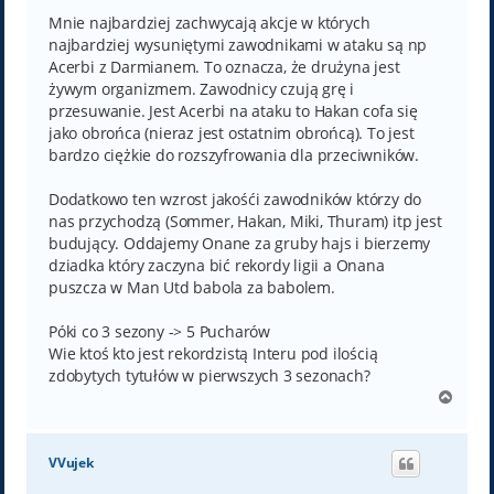
Mnie najbardziej zachwycają akcje w których
najbardziej wysuniętymi zawodnikami w ataku są np
Acerbi z Darmianem. To oznacza, że drużyna jest
żywym organizmem. Zawodnicy czują grę i
przesuwanie. Jest Acerbi na ataku to Hakan cofa się
jako obrońca (nieraz jest ostatnim obrońcą). To jest
bardzo ciężkie do rozszyfrowania dla przeciwników.
Dodatkowo ten wzrost jakośći zawodników którzy do
nas przychodzą (Sommer, Hakan, Miki, Thuram) itp jest
budujący. Oddajemy Onane za gruby hajs i bierzemy
dziadka który zaczyna bić rekordy ligii a Onana
puszcza w Man Utd babola za babolem.
Póki co 3 sezony -> 5 Pucharów
Wie ktoś kto jest rekordzistą Interu pod ilością
zdobytych tytułów w pierwszych 3 sezonach?
N
a
g
ó
VVujek
r
ę