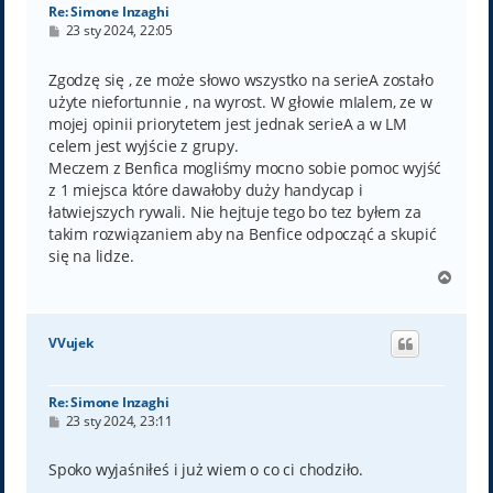
Re: Simone Inzaghi
P
23 sty 2024, 22:05
o
s
t
Zgodzę się , ze może słowo wszystko na serieA zostało
użyte niefortunnie , na wyrost. W głowie mIalem, ze w
mojej opinii priorytetem jest jednak serieA a w LM
celem jest wyjście z grupy.
Meczem z Benfica mogliśmy mocno sobie pomoc wyjść
z 1 miejsca które dawałoby duży handycap i
łatwiejszych rywali. Nie hejtuje tego bo tez byłem za
takim rozwiązaniem aby na Benfice odpocząć a skupić
się na lidze.
N
a
g
ó
VVujek
r
ę
Re: Simone Inzaghi
P
23 sty 2024, 23:11
o
s
t
Spoko wyjaśniłeś i już wiem o co ci chodziło.