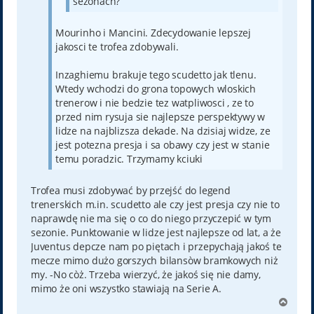
sezonach?
Mourinho i Mancini. Zdecydowanie lepszej
jakosci te trofea zdobywali.
Inzaghiemu brakuje tego scudetto jak tlenu.
Wtedy wchodzi do grona topowych wloskich
trenerow i nie bedzie tez watpliwosci , ze to
przed nim rysuja sie najlepsze perspektywy w
lidze na najblizsza dekade. Na dzisiaj widze, ze
jest potezna presja i sa obawy czy jest w stanie
temu poradzic. Trzymamy kciuki
Trofea musi zdobywać by przejść do legend
trenerskich m.in. scudetto ale czy jest presja czy nie to
naprawdę nie ma się o co do niego przyczepić w tym
sezonie. Punktowanie w lidze jest najlepsze od lat, a że
Juventus depcze nam po piętach i przepychają jakoś te
mecze mimo dużo gorszych bilansòw bramkowych niż
my. -No còż. Trzeba wierzyć, że jakoś się nie damy,
mimo że oni wszystko stawiają na Serie A.
N
a