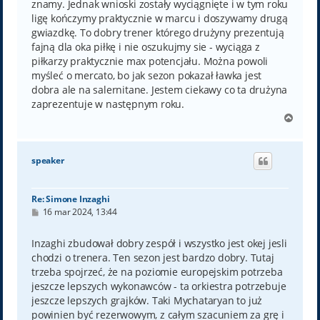
znamy. Jednak wnioski zostały wyciągnięte i w tym roku
ligę kończymy praktycznie w marcu i doszywamy drugą
gwiazdkę. To dobry trener którego drużyny prezentują
fajną dla oka piłkę i nie oszukujmy sie - wyciąga z
piłkarzy praktycznie max potencjału. Można powoli
myśleć o mercato, bo jak sezon pokazał ławka jest
dobra ale na salernitane. Jestem ciekawy co ta drużyna
zaprezentuje w następnym roku.
N
a
g
ó
speaker
r
ę
Re: Simone Inzaghi
P
16 mar 2024, 13:44
o
s
t
Inzaghi zbudował dobry zespół i wszystko jest okej jesli
chodzi o trenera. Ten sezon jest bardzo dobry. Tutaj
trzeba spojrzeć, że na poziomie europejskim potrzeba
jeszcze lepszych wykonawców - ta orkiestra potrzebuje
jeszcze lepszych grajków. Taki Mychataryan to już
powinien być rezerwowym, z całym szacuniem za grę i