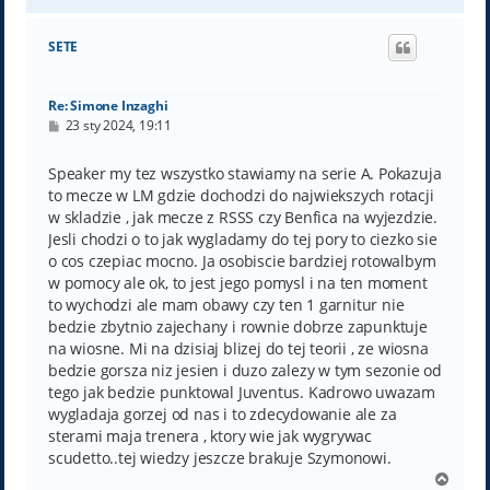
g
ó
SETE
r
ę
Re: Simone Inzaghi
P
23 sty 2024, 19:11
o
s
t
Speaker my tez wszystko stawiamy na serie A. Pokazuja
to mecze w LM gdzie dochodzi do najwiekszych rotacji
w skladzie , jak mecze z RSSS czy Benfica na wyjezdzie.
Jesli chodzi o to jak wygladamy do tej pory to ciezko sie
o cos czepiac mocno. Ja osobiscie bardziej rotowalbym
w pomocy ale ok, to jest jego pomysl i na ten moment
to wychodzi ale mam obawy czy ten 1 garnitur nie
bedzie zbytnio zajechany i rownie dobrze zapunktuje
na wiosne. Mi na dzisiaj blizej do tej teorii , ze wiosna
bedzie gorsza niz jesien i duzo zalezy w tym sezonie od
tego jak bedzie punktowal Juventus. Kadrowo uwazam
wygladaja gorzej od nas i to zdecydowanie ale za
sterami maja trenera , ktory wie jak wygrywac
scudetto..tej wiedzy jeszcze brakuje Szymonowi.
N