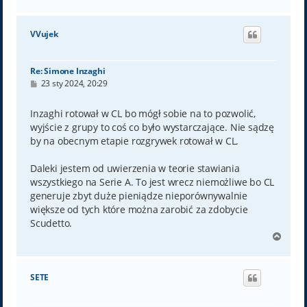
a
g
ó
VVujek
r
ę
Re: Simone Inzaghi
P
23 sty 2024, 20:29
o
s
t
Inzaghi rotował w CL bo mógł sobie na to pozwolić,
wyjście z grupy to coś co było wystarczające. Nie sądzę
by na obecnym etapie rozgrywek rotował w CL.
Daleki jestem od uwierzenia w teorie stawiania
wszystkiego na Serie A. To jest wrecz niemożliwe bo CL
generuje zbyt duże pieniądze nieporównywalnie
większe od tych które można zarobić za zdobycie
Scudetto.
N
a
g
ó
SETE
r
ę