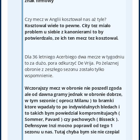
znak firmowy
Czy mecz w Anglii kosztował nas aż tyle?
Kosztowal wiele to pewne. City tez mialo
problem u siebie z kanonierami to by
potwierdzalo, ze ich ten mecz tez kosztowal.
Dla 36 letniego Acerbiego dwa mecze w tygodniu
to za dużo, pora odkurzyć De Vrija. Po żelaznej
obronie z zeszłego sezonu zostało tylko
wspomnienie.
Wczorajszy mecz w obronie nie poszedl zgoda
ale od dawna gramy jednak w obronie dobrze,
w tym sezonie ( oprocz Milanu ) to bramki
ktore wpadaly to po indywidulnych bledach i
to takich bym powiedzial kompromitujacyh (
Sommer, Pavard ) czy pechowych ( Bisseck ).
Defensywe Inzi mocno poprawil od tego 1
sezonu u nas. Tutaj chyba bym sie nie czepial