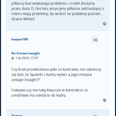
piłkarzy bez większego problemu i zrobił drużynę
przez duże D. Nie bez przyczyny piłkarze odchodzący z
Interu mają problemy, by wrócić na podobny poziom.
Grazie Mister!
N
a
g
ó
bonjovi100
r
ę
Re: Simone Inzaghi
P
1 lip 2024, 17:07
o
s
t
Czy brak przedłużenia póki co kontraktu nie zakończy
się tym, że Spaletti z kadry wyleci a jego miejsce
zastąpi Inzaghi??
Ciekawe czy ma taką klauzule w kontrakcie co
umożliwia mu odejście do kadry.
N
a
g
ó
Dzonyy