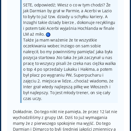
SETE, odpowiedź; Wiesz o co w tym chodzi? Że
jak Darmian by grał w Parmie, a Acerbi w Lazio
to były to już tzw. dziady u schyłku kariery. A
Inzaghi takie dziady bierze , dokonuje recyklingu
i potem taki Acerbi wyjaśnia Hochlanda w finale
LM aż miło.
Także ja mam wrażenie że te wszystkie
oczekiwania wobec Inziego on sam sobie
nakręcił, bo my powinniśmy pamiętać jaka była
pozycja startowa ,No taka że jak zaczynał u nas
pracę to wszyscy pisali że czeka nas ciężka walka
o top 4 po sprzedaży Lukaku i Hakima, a potem
był płacz po wygraniu PW, Superpucharu i
zajęciu 2. miejsca w lidze...chociaż wiadomo, że
Inter grał wtedy najlepszą piłkę we Włoszech i
był najlepszy. To jest młody trener, on się cały
czas uczy.
Dokładnie. Do tego nikt nie pamięta, że przez 12 lat nie
wychodziliśmy z grupy LM. Dziś to już wymagania
mamy że z pierwszego spokojnie ma wyjść. Do tego
Darmian i Dimarco to byli średniej jakości zmiennicy a