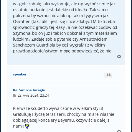
w ogóle robotę jaka wykonuje, ale np wykończenie jak i
ostatnie podanie jest dalekie od ideału. Tak samo
potrzeba by wzmocnić atak np takim tygrysem jak
Osimhen (tak, tak! - jeśli się chce zdobyć LM to trzeba
sprowadzić graczy tej klasy , a nie oczekiwać cudów od
Szymona, bo on już i tak ich dokonał z tym materiałem
ludzkim). Zadaje sobie pytanie czy Arnautoviciem i
Sanchezem Guardiola by coś wygrał? I z wielkim
prawdopodobieństwem mogę odpowiedzieć, że nie.
N
a
g
ó
speaker
r
ę
Re: Simone Inzaghi
P
22 kwie 2024, 23:24
o
s
t
Pierwsze scudetto wywalczone w wielkim stylu!
Gratuluję I życzę teraz serii, chocby na miare wlasnie
dobiegajacej konca ery Bayernu, oczywiście dalej z
nami!
N