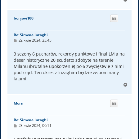
a
g
ó
bonjovi100
r
ę
Re: Simone Inzaghi
P
22 kwie 2024, 23:45
o
s
t
3 sezony 6 pucharów, rekordy punktowe i finał LM a na
deser historyczne 20 scudetto zdobyte na terenie
Milanu (brutalne upokorzenie) po 6 zwycięstwie z nimi
pod rząd. Ten okres z Inzaghim będzie wspominany
latami
N
a
g
ó
Mora
r
ę
Re: Simone Inzaghi
P
23 kwie 2024, 00:11
o
s
t