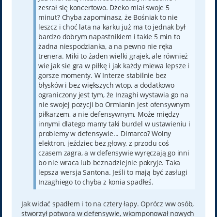
zesrał się koncertowo. Dżeko miał swoje 5
minut? Chyba zapominasz, że Bośniak to nie
leszcz i choć lata na karku już ma to jednak był
bardzo dobrym napastnikiem i takie 5 min to
żadna niespodzianka, a na pewno nie ręka
trenera. Miki to żaden wielki grajek, ale również
wie jak sie gra w piłkę i jak każdy miewa lepsze i
gorsze momenty. W Interze stabilnie bez
błysków i bez większych wtop, a dodatkowo
ograniczony jest tym, że Inzaghi wystawia go na
nie swojej pozycji bo Ormianin jest ofensywnym
piłkarzem, a nie defensywnym. Może między
innymi dlatego mamy taki burdel w ustawieniu i
problemy w defensywie... Dimarco? Wolny
elektron, jeździec bez głowy, z przodu coś
czasem zagra, a w defensywie wyręczają go inni
bo nie wraca lub beznadziejnie pokryje. Taka
lepsza wersja Santona. Jeśli to mają być zasługi
Inzaghiego to chyba z konia spadłeś.
Jak widać spadłem i to na cztery łapy. Oprócz ww osób,
stworzył potwora w defensywie, wkomponował nowych