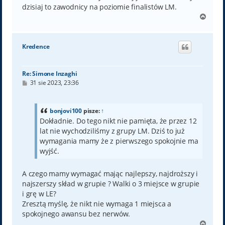
dzisiaj to zawodnicy na poziomie finalistów LM.
N
a
g
ó
Kredence
r
ę
Re: Simone Inzaghi
P
31 sie 2023, 23:36
o
s
t
bonjovi100
pisze:
↑
Dokładnie. Do tego nikt nie pamięta, że przez 12
lat nie wychodziliśmy z grupy LM. Dziś to już
wymagania mamy że z pierwszego spokojnie ma
wyjść.
A czego mamy wymagać mając najlepszy, najdroższy i
najszerszy skład w grupie ? Walki o 3 miejsce w grupie
i grę w LE?
Zresztą myślę, że nikt nie wymaga 1 miejsca a
spokojnego awansu bez nerwów.
N