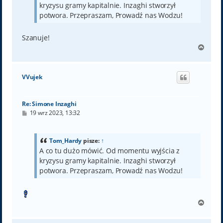
kryzysu gramy kapitalnie. Inzaghi stworzył
potwora. Przepraszam, Prowadź nas Wodzu!
Szanuje!
N
a
g
ó
VVujek
r
ę
Re: Simone Inzaghi
P
19 wrz 2023, 13:32
o
s
t
Tom_Hardy
pisze:
↑
A co tu dużo mówić. Od momentu wyjścia z
kryzysu gramy kapitalnie. Inzaghi stworzył
potwora. Przepraszam, Prowadź nas Wodzu!
N
a
g