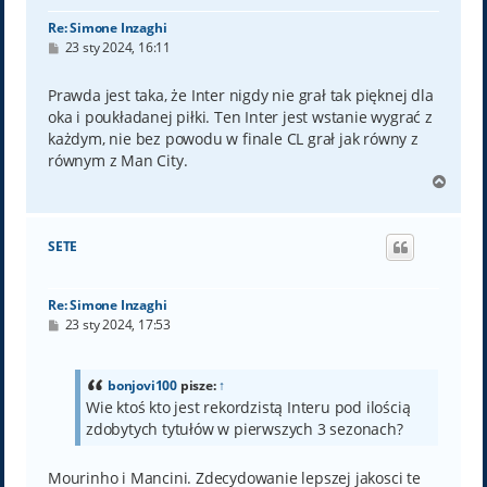
Re: Simone Inzaghi
P
23 sty 2024, 16:11
o
s
t
Prawda jest taka, że Inter nigdy nie grał tak pięknej dla
oka i poukładanej piłki. Ten Inter jest wstanie wygrać z
każdym, nie bez powodu w finale CL grał jak równy z
równym z Man City.
N
a
g
ó
SETE
r
ę
Re: Simone Inzaghi
P
23 sty 2024, 17:53
o
s
t
bonjovi100
pisze:
↑
Wie ktoś kto jest rekordzistą Interu pod ilością
zdobytych tytułów w pierwszych 3 sezonach?
Mourinho i Mancini. Zdecydowanie lepszej jakosci te