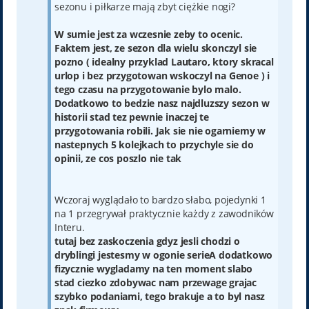
sezonu i piłkarze mają zbyt ciężkie nogi?
W sumie jest za wczesnie zeby to ocenic.
Faktem jest, ze sezon dla wielu skonczyl sie
pozno ( idealny przyklad Lautaro, ktory skracal
urlop i bez przygotowan wskoczyl na Genoe ) i
tego czasu na przygotowanie bylo malo.
Dodatkowo to bedzie nasz najdluzszy sezon w
historii stad tez pewnie inaczej te
przygotowania robili. Jak sie nie ogarniemy w
nastepnych 5 kolejkach to przychyle sie do
opinii, ze cos poszlo nie tak
Wczoraj wyglądało to bardzo słabo, pojedynki 1
na 1 przegrywał praktycznie każdy z zawodników
Interu.
tutaj bez zaskoczenia gdyz jesli chodzi o
dryblingi jestesmy w ogonie serieA dodatkowo
fizycznie wygladamy na ten moment slabo
stad ciezko zdobywac nam przewage grajac
szybko podaniami, tego brakuje a to byl nasz