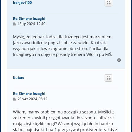
bonjovi100
r
ę
Re: Simone Inzaghi
P
13 lip 2024, 12:40
o
s
t
Myślę, że jednak kadra dla każdego jest marzeniem.
Jako zawodnik nie pograł sobie za wiele. Kontrakt
wygląda jak celowe zagranie obu stron. Furtka dla
Inzaghiego na objęcie posady trenera Włoch po MŚ.
N
a
g
ó
Kubus
r
ę
Re: Simone Inzaghi
P
23 wrz 2024, 08:12
o
s
t
Witam, mamy problem na początku sezonu. Myślicie,
że trener zawinił przygotowania do sezonu i piłkarze
mają zbyt ciężkie nogi? Wczoraj wyglądało to bardzo
słabo, pojedynki 1 na 1 przegrywał praktycznie każdy z