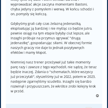
wyprowadzać akcje zaczyna momentami Bastoni,
chyba jedyny z pomysłem i werwą. W końcu schodzi i
on, pomysły się kończą.
Gdybyśmy grali cały czas żelazną jedenastką,
eksploatując ją bardziej i nie myśląc co będzie jutro,
pewnie osiągi na tym etapie byłyby ciut lepsze, ale
Inzaghi próbuje na przymus ogrywać "drugą
jedenastkę", gospodarując siłami. W obecnej formie
naszych graczy nie daje to jednak pozytywnych
efektów i mamy kłopot.
Niemniej nasz trener przeżywał już takie momenty
parę razy i zawsze z tego wychodził, nie sądzę, że teraz
będzie inaczej. Zdania o "schematach, które wszyscy
już przeczytali", słyszeliśmy już w 2022, potem w 2023,
następnie zgarnęliśmy scudetto. Inzaghi się bardzo
rozwinął i przypuszczam, że wkrótce zrobi kolejny krok
w przód.
N
a
g
ó