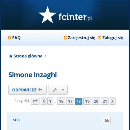
FAQ
Zarejestruj się
Zaloguj się
Strona główna
Simone Inzaghi
ODPOWIEDZ
Strona
18
z
21
1
16
17
19
20
21
Posty: 621
18
Poprzednia
Nastę
…
SETE