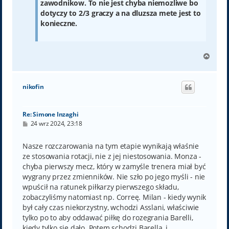
zawodnikow. To nie jest chyba niemozliwe bo
dotyczy to 2/3 graczy a na dluzsza mete jest to
konieczne.
N
a
g
ó
nikofin
r
ę
Re: Simone Inzaghi
P
24 wrz 2024, 23:18
o
s
t
Nasze rozczarowania na tym etapie wynikają właśnie
ze stosowania rotacji, nie z jej niestosowania. Monza -
chyba pierwszy mecz, który w zamyśle trenera miał być
wygrany przez zmienników. Nie szło po jego myśli - nie
wpuścił na ratunek piłkarzy pierwszego składu,
zobaczyliśmy natomiast np. Correę. Milan - kiedy wynik
był cały czas niekorzystny, wchodzi Asslani, właściwie
tylko po to aby oddawać piłkę do rozegrania Barelli,
kiedy tylko się dało. Potem schodzi Barella, i