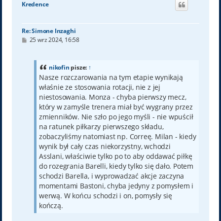
Kredence
r
ę
Re: Simone Inzaghi
P
25 wrz 2024, 16:58
o
s
t
nikofin
pisze:
↑
Nasze rozczarowania na tym etapie wynikają
właśnie ze stosowania rotacji, nie z jej
niestosowania. Monza - chyba pierwszy mecz,
który w zamyśle trenera miał być wygrany przez
zmienników. Nie szło po jego myśli - nie wpuścił
na ratunek piłkarzy pierwszego składu,
zobaczyliśmy natomiast np. Correę. Milan - kiedy
wynik był cały czas niekorzystny, wchodzi
Asslani, właściwie tylko po to aby oddawać piłkę
do rozegrania Barelli, kiedy tylko się dało. Potem
schodzi Barella, i wyprowadzać akcje zaczyna
momentami Bastoni, chyba jedyny z pomysłem i
werwą. W końcu schodzi i on, pomysły się
kończą.