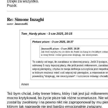
Dzięki za wszystko.
Pozdr.
Re: Simone Inzaghi
autor:
Jaszczu91
Tom_Hardy
pisze:
↑
3 cze 2025, 20:15
Piekarz
pisze:
↑
3 cze 2025, 18:37
Jaszczu91
pisze:
↑
3 cze 2025, 18:28
Jak ktoś wytyka mu ze idzie do Arabii za kasą to chciałbym zobac
w innej firmie i mówi grzecznie dziękuję, nie skorzystam.
To zależy od tego, ile zarabiasz w obecnej pracy. Jeśli 3 tysiąc
odmowę 5 razy lepszej płacy. Ale jeśli jesteś milionerem, zarabi
więcej pieniędzy, chyba że twoja definicja szczęścia jest niepeł
w którym możesz mieć coś więcej niż pieniądze, a mianowicie emoc
powiedzą "dziękuję, nie skorzystam". I szczerze mówiąc chciałby
Amen
Też bym chciał, żeby trener Interu, który i tak jest już milionere
mocno krytykował, bo życie pisze tak różne scenariusze. Nie w
został by zwolniony i na pewno nikt nie zaproponował by mu pien
którym tak naprawdę nie jest bardzo emocjonalnie związany.