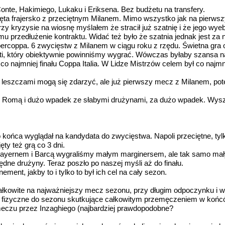
nte, Hakimiego, Lukaku i Eriksena. Bez budżetu na transfery.
zerżnięta frajersko z przeciętnym Milanem. Mimo wszystko jak na pier
 Przy kryzysie na wiosnę myślałem że stracił już szatnię i że jego wyeb
u przedłużenie kontraktu. Widać też było że szatnia jednak jest za 
ercoppa. 6 zwycięstw z Milanem w ciągu roku z rzędu. Świetna gra o 
ti, który obiektywnie powinniśmy wygrać. Wówczas byłaby szansa naw
najmniej finału Coppa Italia. W Lidze Mistrzów celem był co najmniej
z leszczami mogą się zdarzyć, ale już pierwszy mecz z Milanem, pote
 z Romą i dużo wpadek ze słabymi drużynami, za dużo wpadek. Wyszł
ter do końca wyglądał na kandydata do zwycięstwa. Napoli przeciętne, t
ęty też grą co 3 dni.
 Bayernem i Barcą wygraliśmy małym marginersem, ale tak samo małym
zędne drużyny. Teraz poszło po naszej myśli aż do finału.
ent, jakby to i tylko to był ich cel na cały sezon.
nie całkowite na najważniejszy mecz sezonu, przy długim odpoczynku 
nie fizyczne do sezonu skutkujące całkowitym przemęczeniem w końc
eczu przez Inzaghiego (najbardziej prawdopodobne?