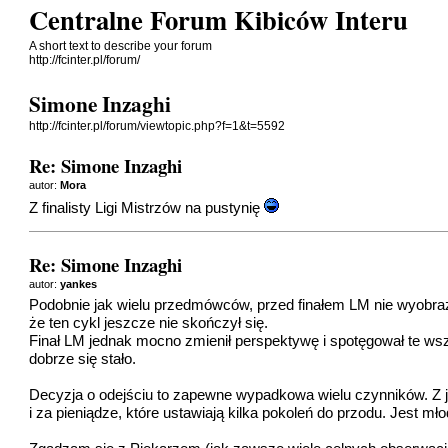
Centralne Forum Kibiców Interu
A short text to describe your forum
http://fcinter.pl/forum/
Simone Inzaghi
http://fcinter.pl/forum/viewtopic.php?f=1&t=5592
Re: Simone Inzaghi
autor:
Mora
Z finalisty Ligi Mistrzów na pustynię
Re: Simone Inzaghi
autor:
yankes
Podobnie jak wielu przedmówców, przed finałem LM nie wyobraża
że ten cykl jeszcze nie skończył się.
Finał LM jednak mocno zmienił perspektywę i spotęgował te wszy
dobrze się stało.
Decyzja o odejściu to zapewne wypadkowa wielu czynników. Z je
i za pieniądze, które ustawiają kilka pokoleń do przodu. Jest mł