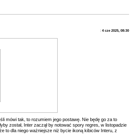
:
4 cze 2025, 08:30
e jeśli mówi tak, to rozumiem jego postawę. Nie będę go za to
y został, Inter zaczął by notować spory regres, w listopadzie
 to dla niego ważniejsze niż bycie ikoną kibiców Interu, z