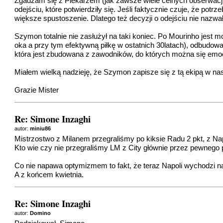
Zgadzam się z Piekarzem (jak zawsze wiele celnych obserwacji)
odejściu, które potwierdziły się. Jeśli faktycznie czuje, że potrz
większe spustoszenie. Dlatego też decyzji o odejściu nie nazw
Szymon totalnie nie zasłużył na taki koniec. Po Mourinho jest 
oka a przy tym efektywną piłkę w ostatnich 30latach), odbudowa
która jest zbudowana z zawodników, do których można się emocj
Miałem wielką nadzieję, że Szymon zapisze się z tą ekipą w nasz
Grazie Mister
Re: Simone Inzaghi
autor:
miniu86
Mistrzostwo z Milanem przegraliśmy po kiksie Radu 2 pkt, z Napo
Kto wie czy nie przegraliśmy LM z City głównie przez pewnego p
Co nie napawa optymizmem to fakt, że teraz Napoli wychodzi na
A z końcem kwietnia.
Re: Simone Inzaghi
autor:
Domino