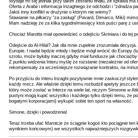
Wydaje mi się jednak przy takim zesraniu finału, że sprawa ma
Oferta z Arabii i informacja Inzaghiego że odchodzi i "zdradza 
Jakiś inny konflikt w drużynie o którym nie wiemy?
Stawianie na piłkarzy "za zasługi" (Pavard, Dimarco, Miki) mimo
Mam nadzieję że za kilka tygodni/miesięcy ktoś puści parę z ust
Chociaż Marotta miał opowiedzieć o odejściu Skriniara i do tej 
Odejście do Al-Hilal? Jak dla mnie zupełnie zrozumiała decyzja. 
Europie. I nadal będzie młody i będzie mógł wrócić do Europy (lu
szrotu, może byłoby inaczej gdyby miał fundusze jak chociażby
Z punktu widzenia Interu myślę że rozstanie (niezależnie od ofer
rekompensaty za wcześniejsze rozwiązanie kontraktu, na minus -
Po przyjściu do Interu Inzaghi pozytywnie mnie zaskoczył styl
każdy mecz. Ale właśnie dzięki temu rozbudził apetyty jeszcze bar
który może zostać w Interze na wiele lat, niczym Simeone w Atleti
pustyni mogą kupić wszystko i każdego tylko dzięki temu, że pod
bogatymi korporacjami) wykupić sobie ten sport na własność.
Simone, dzięki i powodzenia!
Teraz trzeba ufać Marotcie że ściągnie kogoś kto pociągnie ten
wynikiem końcowym) we wszystkich najważniejszych rozgryw