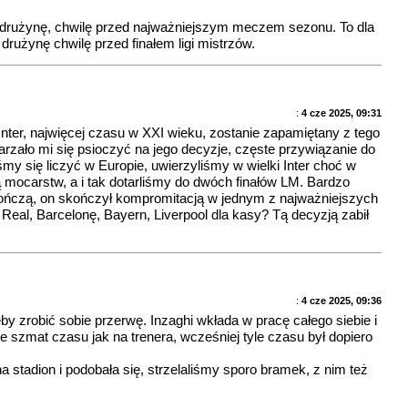
o na drużynę, chwilę przed najważniejszym meczem sezonu. To dla
 drużynę chwilę przed finałem ligi mistrzów.
:
4 cze 2025, 09:31
nter, najwięcej czasu w XXI wieku, zostanie zapamiętany z tego
zdarzało mi się psioczyć na jego decyzje, częste przywiązanie do
my się liczyć w Europie, uwierzyliśmy w wielki Inter choć w
ią mocarstw, a i tak dotarliśmy do dwóch finałów LM. Bardzo
 kończą, on skończył kompromitacją w jednym z najważniejszych
Real, Barcelonę, Bayern, Liverpool dla kasy? Tą decyzją zabił
:
4 cze 2025, 09:36
by zrobić sobie przerwę. Inzaghi wkłada w pracę całego siebie i
rze szmat czasu jak na trenera, wcześniej tyle czasu był dopiero
 stadion i podobała się, strzelaliśmy sporo bramek, z nim też