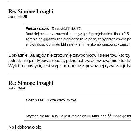
Re: Simone Inzaghi
autor:
mio85
Piekarz
pisze:
↑
3 cze 2025, 18:22
Bardziej mnie rozczarował tą decyzją niż przejebaniem finału 0-
zarabiając gigantyczne pieniądze tylko po to, żeby przez chwilę 
znowu dojść do finału LM i się w nim nie skompromitować - zjazd
Dokładnie. Ja nigdy nie zrozumię zawodników i trenerów, którzy
jednak nie jest typowa robota, gdzie patrzysz przeważnie kto da 
Wylot na pustynię jest wypisaniem się z poważnej rywalizacji.
Re: Simone Inzaghi
autor:
Odet
Odet
pisze:
↑
2 cze 2025, 07:54
Szymon się nie uczy. To jest koniec cyklu. Musi odejść. Będę go 
No i dokonało się.