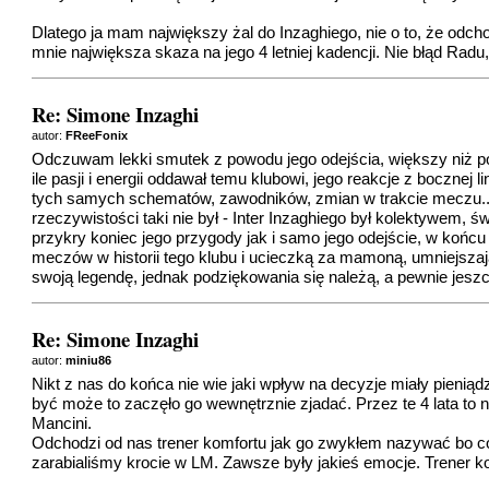
Dlatego ja mam największy żal do Inzaghiego, nie o to, że odcho
mnie największa skaza na jego 4 letniej kadencji. Nie błąd Radu,
Re: Simone Inzaghi
autor:
FReeFonix
Odczuwam lekki smutek z powodu jego odejścia, większy niż po 
ile pasji i energii oddawał temu klubowi, jego reakcje z bocznej
tych samych schematów, zawodników, zmian w trakcie meczu.. Jed
rzeczywistości taki nie był - Inter Inzaghiego był kolektywem, 
przykry koniec jego przygody jak i samo jego odejście, w koń
meczów w historii tego klubu i ucieczką za mamoną, umniejszają
swoją legendę, jednak podziękowania się należą, a pewnie jesz
Re: Simone Inzaghi
autor:
miniu86
Nikt z nas do końca nie wie jaki wpływ na decyzje miały pieniąd
być może to zaczęło go wewnętrznie zjadać. Przez te 4 lata to na
Mancini.
Odchodzi od nas trener komfortu jak go zwykłem nazywać bo co s
zarabialiśmy krocie w LM. Zawsze były jakieś emocje. Trener k