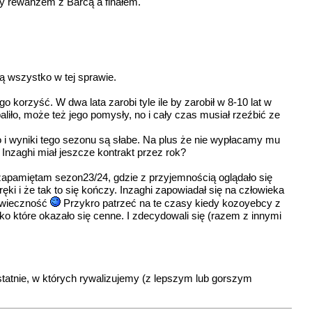
zy rewanżem z Barcą a finałem.
zą wszystko w tej sprawie.
o korzyść. W dwa lata zarobi tyle ile by zarobił w 8-10 lat w
aliło, może też jego pomysły, no i cały czas musiał rzeźbić ze
, no i wyniki tego sezonu są słabe. Na plus że nie wypłacamy mu
Inzaghi miał jeszcze kontrakt przez rok?
 zapamiętam sezon23/24, gdzie z przyjemnością oglądało się
ręki i że tak to się kończy. Inzaghi zapowiadał się na człowieka
ak wieczność
Przykro patrzeć na te czasy kiedy kozoyebcy z
tko które okazało się cenne. I zdecydowali się (razem z innymi
statnie, w których rywalizujemy (z lepszym lub gorszym