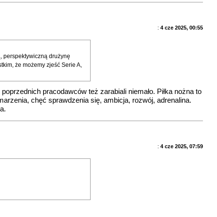
:
4 cze 2025, 00:55
ą, perspektywiczną drużynę
stkim, że możemy zjeść Serie A,
 poprzednich pracodawców też zarabiali niemało. Piłka nożna to
 marzenia, chęć sprawdzenia się, ambicja, rozwój, adrenalina.
a.
:
4 cze 2025, 07:59