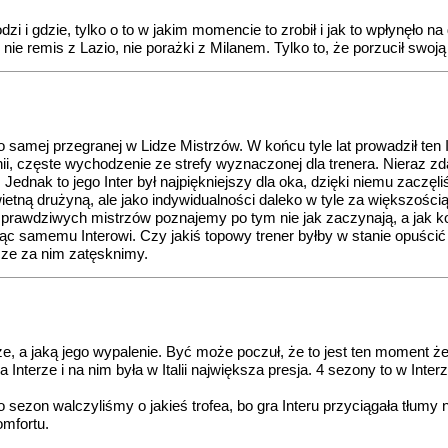
dzi i gdzie, tylko o to w jakim momencie to zrobił i jak to wpłynęł
 nie remis z Lazio, nie porażki z Milanem. Tylko to, że porzucił swoją
samej przegranej w Lidze Mistrzów. W końcu tyle lat prowadził ten I
 linii, częste wychodzenie ze strefy wyznaczonej dla trenera. Nieraz 
nak to jego Inter był najpiękniejszy dla oka, dzięki niemu zaczęliś
świetną drużyną, ale jako indywidualności daleko w tyle za większośc
cu prawdziwych mistrzów poznajemy po tym nie jak zaczynają, a jak
c samemu Interowi. Czy jakiś topowy trener byłby w stanie opuścić 
cze za nim zatęsknimy.
ze, a jaką jego wypalenie. Być może poczuł, że to jest ten moment że
 Interze i na nim była w Italii największa presja. 4 sezony to w Inte
ezon walczyliśmy o jakieś trofea, bo gra Interu przyciągała tłumy na
omfortu.