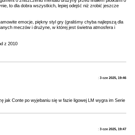
rgument o zniszczeniu mentalu drużyny przed finałem plotkami o
ynie, to dla dobra wszystkich, lepiej odejść niż zrobić jeszcze
samowite emocje, piękny styl gry (graliśmy chyba najlepszą dla
anych meczów i drużyne, w której jest świetna atmosfera i
nd z 2010
:
3 cze 2025, 19:46
 jak Conte po wyjebaniu się w fazie ligowej LM wygra im Serie
:
3 cze 2025, 19:47