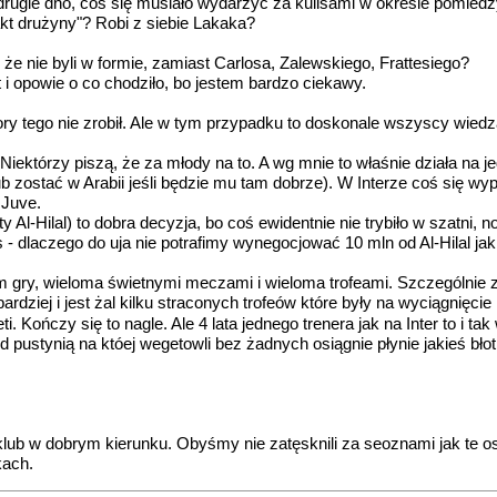
 drugie dno, coś się musiało wydarzyć za kulisami w okresie pomied
pakt drużyny"? Robi z siebie Lakaka?
 że nie byli w formie, zamiast Carlosa, Zalewskiego, Frattesiego?
 i opowie o co chodziło, bo jestem bardzo ciekawy.
pory tego nie zrobił. Ale w tym przypadku to doskonale wszyscy wied
Niektórzy piszą, że za młody na to. A wg mnie to właśnie działa na jeg
b zostać w Arabii jeśli będzie mu tam dobrze). W Interze coś się wyp
 Juve.
ty Al-Hilal) to dobra decyzja, bo coś ewidentnie nie trybiło w szatni
 dlaczego do uja nie potrafimy wynegocjować 10 mln od Al-Hilal jak 
em gry, wieloma świetnymi meczami i wieloma trofeami. Szczególnie
dziej i jest żal kilku straconych trofeów które były na wyciągnięcie 
. Kończy się to nagle. Ale 4 lata jednego trenera jak na Inter to i t
 pustynią na któej wegetowli bez żadnych osiągnie płynie jakieś bło
 klub w dobrym kierunku. Obyśmy nie zatęsknili za seoznami jak te o
kach.