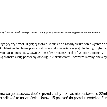
zyć jak ten ktoś dostaje ofertę zmiany pracy za 5 razy wyższą pensje w innej firmie i
10 tysięcy czy nawet 50 tysięcy złotych, to tak, co do zasady ciężko sobie wyobrazić
netto i dosłownie nie ma prawa brakować ci do szczęścia więcej pieniędzy, chyba że t
 a w dodatku pracujesz w zawodzie, w którym możesz mieć coś więcej niż pieniądze,
 taką arabską ofertę powiedzą "dziękuję, nie skorzystam". I szczerze mówiąc chciałb
e ma co go osądzać, dopóki przed żadnym z nas nie postawiono 22mln
przeliczać to na złotówki. Ustawi 15 pokoleń do przodu i wróci do Eur