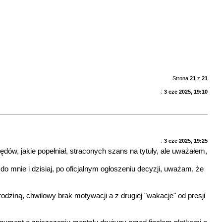
Strona
21
z
21
:
3 cze 2025, 19:10
:
3 cze 2025, 19:25
ów, jakie popełniał, straconych szans na tytuły, ale uważałem,
o mnie i dzisiaj, po oficjalnym ogłoszeniu decyzji, uważam, że
dziną, chwilowy brak motywacji a z drugiej "wakacje" od presji