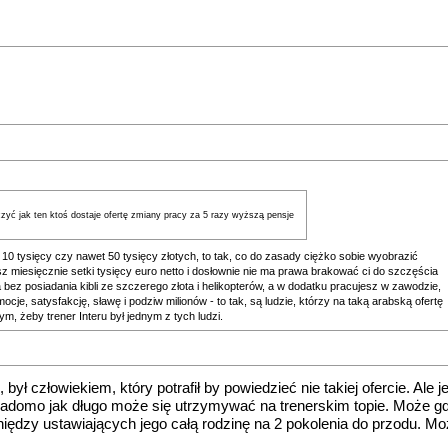
zyć jak ten ktoś dostaje ofertę zmiany pracy za 5 razy wyższą pensje
e, 10 tysięcy czy nawet 50 tysięcy złotych, to tak, co do zasady ciężko sobie wyobrazić
asz miesięcznie setki tysięcy euro netto i dosłownie nie ma prawa brakować ci do szczęścia
na bez posiadania kibli ze szczerego złota i helikopterów, a w dodatku pracujesz w zawodzie,
je, satysfakcję, sławę i podziw milionów - to tak, są ludzie, którzy na taką arabską ofertę
m, żeby trener Interu był jednym z tych ludzi.
m, był człowiekiem, który potrafił by powiedzieć nie takiej ofercie. Al
iadomo jak długo może się utrzymywać na trenerskim topie. Może gdyb
iędzy ustawiających jego całą rodzinę na 2 pokolenia do przodu. Może