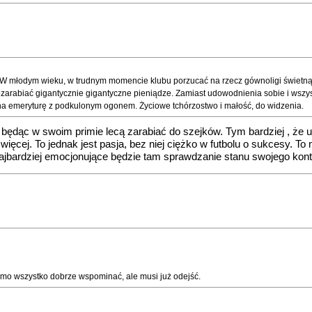
5. W młodym wieku, w trudnym momencie klubu porzucać na rzecz gównoligi świetn
pozarabiać gigantycznie gigantyczne pieniądze. Zamiast udowodnienia sobie i wszy
 na emeryturę z podkulonym ogonem. Życiowe tchórzostwo i małość, do widzenia.
 będąc w swoim primie lecą zarabiać do szejków. Tym bardziej , że u
więcej. To jednak jest pasja, bez niej ciężko w futbolu o sukcesy. To
 Najbardziej emocjonujące będzie tam sprawdzanie stanu swojego kont
mimo wszystko dobrze wspominać, ale musi już odejść.