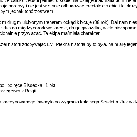
, że bardzo zepsuł pamięć o sobie. Bardziej jednak trafia do mnie a
ebuje przerwy i nie jest w stanie odbudować mentalnie siebie i tej druż
ałbym jednak tchórzostwem.
moim drugim ulubionym trenerem odkąd kibicuje (98 rok). Dał nam nie
ł klub na międzynarodowej arenie, druga gwiazdka, wiele niezapomni
onalnie przywiązać. Ta ekipa ma/miała charakter.
ej historii zdobywając LM. Piękna historia by to była, na miarę lege
li po ręce Bissecka i 1 pkt.
rzegrywa z Belgii.
 zdecydowanego faworyta do wygrania kolejnego Scudetto. Już widzę