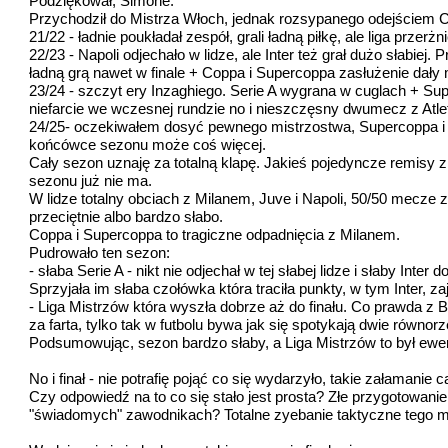
Podziękował, Simone.
Przychodził do Mistrza Włoch, jednak rozsypanego odejściem Co
21/22 - ładnie poukładał zespół, grali ładną piłkę, ale liga pr
22/23 - Napoli odjechało w lidze, ale Inter też grał dużo słabiej.
ładną grą nawet w finale + Coppa i Supercoppa zasłużenie dały m
23/24 - szczyt ery Inzaghiego. Serie A wygrana w cuglach + Sup
niefarcie we wczesnej rundzie no i nieszczęsny dwumecz z Atle
24/25- oczekiwałem dosyć pewnego mistrzostwa, Supercoppa i co 
końcówce sezonu może coś więcej.
Cały sezon uznaję za totalną klapę. Jakieś pojedyncze remisy 
sezonu już nie ma.
W lidze totalny obciach z Milanem, Juve i Napoli, 50/50 mecze
przeciętnie albo bardzo słabo.
Coppa i Supercoppa to tragiczne odpadnięcia z Milanem.
Pudrowało ten sezon:
- słaba Serie A - nikt nie odjechał w tej słabej lidze i słaby In
Sprzyjała im słaba czołówka która traciła punkty, w tym Inter, zaj
- Liga Mistrzów która wyszła dobrze aż do finału. Co prawda z
za farta, tylko tak w futbolu bywa jak się spotykają dwie równor
Podsumowując, sezon bardzo słaby, a Liga Mistrzów to był ewenem
No i finał - nie potrafię pojąć co się wydarzyło, takie załama
Czy odpowiedź na to co się stało jest prosta? Złe przygotowa
"świadomych" zawodnikach? Totalne zyebanie taktyczne tego m