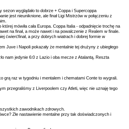
wszy sezon wyglądało to dobrze + Coppa i Supercoppa
anie jest nieuniknione, ale finał Ligi Mistrzów w połączeniu z
nim.
której mówiła cała Europa. Coppa Italia - odpadnięcie trochę na
et na finał, a może nawet i na powalczenie z Realem w finale.
 ćwierćfinał, a przy dobrych wiatrach i dobrej formie w
m Juve i Napoli pokazały że mentalnie tej drużyny z ubiegłego
o nam jedynie 6:0 z Lazio i oba mecze z Atalantą. Reszta
ylko grą raz w tygodniu i mentalem i chematami Conte to wygrali.
 przegraliśmy z Liverpoolem czy Atleti, więc nie uznaję tego
i wszystkich zawodnikach zdrowych.
ówce? Złe nastawienie mentalne przy tak doświadczonych i