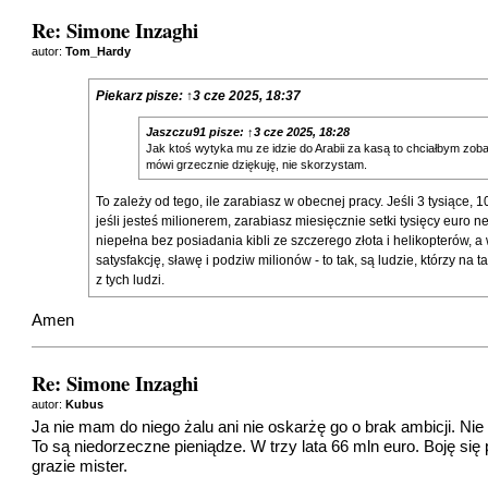
Re: Simone Inzaghi
autor:
Tom_Hardy
Piekarz
pisze:
↑
3 cze 2025, 18:37
Jaszczu91
pisze:
↑
3 cze 2025, 18:28
Jak ktoś wytyka mu ze idzie do Arabii za kasą to chciałbym zobac
mówi grzecznie dziękuję, nie skorzystam.
To zależy od tego, ile zarabiasz w obecnej pracy. Jeśli 3 tysiące, 
jeśli jesteś milionerem, zarabiasz miesięcznie setki tysięcy euro 
niepełna bez posiadania kibli ze szczerego złota i helikopterów,
satysfakcję, sławę i podziw milionów - to tak, są ludzie, którzy na
z tych ludzi.
Amen
Re: Simone Inzaghi
autor:
Kubus
Ja nie mam do niego żalu ani nie oskarżę go o brak ambicji. Ni
To są niedorzeczne pieniądze. W trzy lata 66 mln euro. Boję się 
grazie mister.