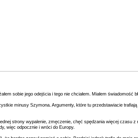
łem sobie jego odejścia i tego nie chciałem. Miałem świadomość błęd
stkie minusy Szymona. Argumenty, które tu przedstawiacie trafiają d
dnej strony wypalenie, zmęczenie, chęć spędzania więcej czasu z ro
ody, więc odpocznie i wróci do Europy.