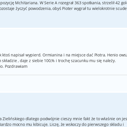
pozycję Mchitariana. W Serie A rozegrał 363 spotkania, strzelił 42 gol
Pozostaje życzyć powodzenia, obyś Pioter wygrał tu wielokrotnie scudet
jak ktoś napisał wypierd. Ormianina i na miejsce dać Piotra. Henio ow
składzie , daje z siebie 100,% i trochę szacunku mu się należy.
io. Pozdrawiam
Zielińskiego dlatego podwójnie cieszy mnie fakt że to właśnie on jes
Bardzo mocno mu kibicuje. Liczę, że wskoczy do pierwszego składu i