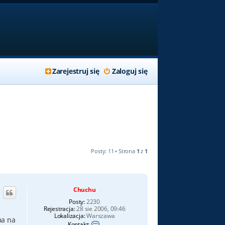
Zarejestruj się
Zaloguj się
Posty: 11 • Strona
1
z
1
Chuchu
Posty:
2230
Rejestracja:
28 sie 2006, 09:46
Lokalizacja:
Warszawa
ma na
S
Kontakt: