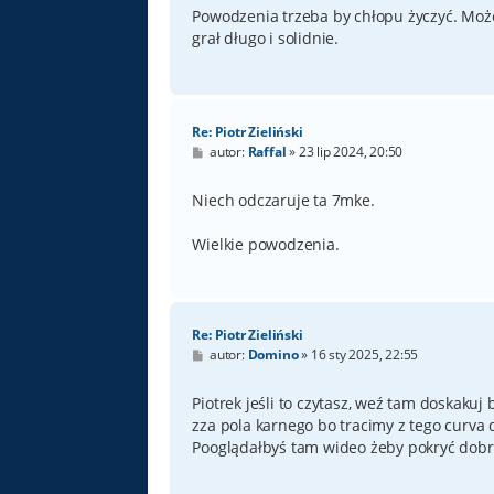
t
Powodzenia trzeba by chłopu życzyć. Może
grał długo i solidnie.
Re: Piotr Zieliński
P
autor:
Raffal
»
23 lip 2024, 20:50
o
s
t
Niech odczaruje ta 7mke.
Wielkie powodzenia.
Re: Piotr Zieliński
P
autor:
Domino
»
16 sty 2025, 22:55
o
s
t
Piotrek jeśli to czytasz, weź tam doskakuj
zza pola karnego bo tracimy z tego curva
Pooglądałbyś tam wideo żeby pokryć dobrz