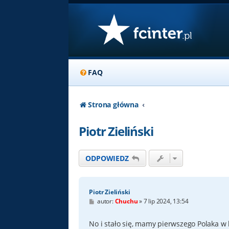
FAQ
Strona główna
Piotr Zieliński
ODPOWIEDZ
Piotr Zieliński
P
autor:
Chuchu
»
7 lip 2024, 13:54
o
s
t
No i stało się, mamy pierwszego Polaka w 