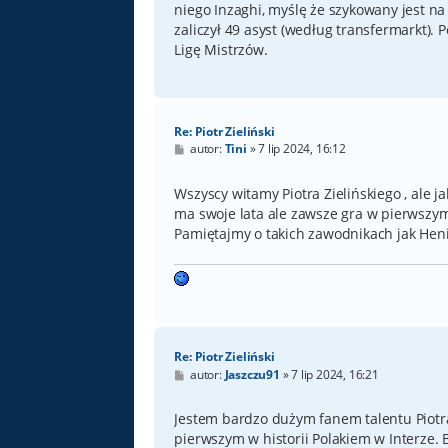
niego Inzaghi, myślę że szykowany jest na 
zaliczył 49 asyst (według transfermarkt). 
Ligę Mistrzów.
Re: Piotr Zieliński
P
autor:
Tini
»
7 lip 2024, 16:12
o
s
t
Wszyscy witamy Piotra Zielińskiego , ale 
ma swoje lata ale zawsze gra w pierwszym 
Pamiętajmy o takich zawodnikach jak Hen
Re: Piotr Zieliński
P
autor:
Jaszczu91
»
7 lip 2024, 16:21
o
s
t
Jestem bardzo dużym fanem talentu Piotra 
pierwszym w historii Polakiem w Interze. 