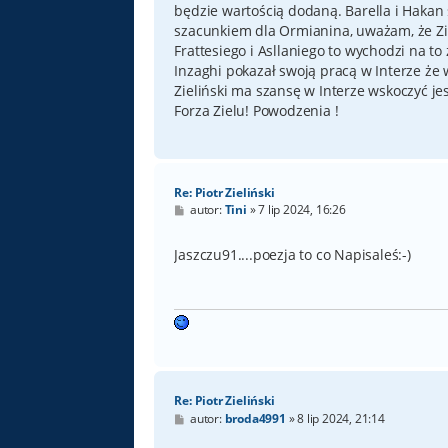
będzie wartością dodaną. Barella i Hakan 
szacunkiem dla Ormianina, uważam, że Zie
Frattesiego i Asllaniego to wychodzi na to
Inzaghi pokazał swoją pracą w Interze że
Zieliński ma szansę w Interze wskoczyć je
Forza Zielu! Powodzenia !
Re: Piotr Zieliński
P
autor:
Tini
»
7 lip 2024, 16:26
o
s
t
Jaszczu91....poezja to co Napisaleś:⁠-⁠)
Re: Piotr Zieliński
P
autor:
broda4991
»
8 lip 2024, 21:14
o
s