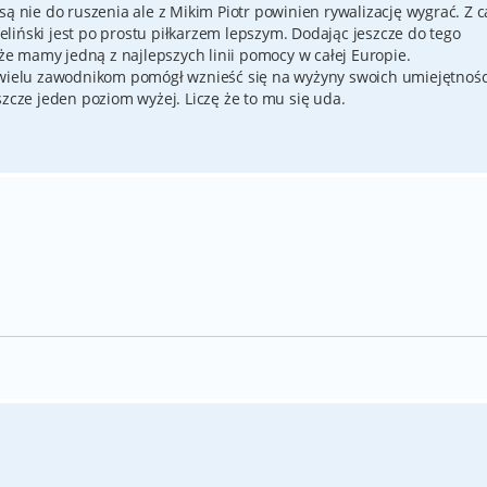
są nie do ruszenia ale z Mikim Piotr powinien rywalizację wygrać. Z c
liński jest po prostu piłkarzem lepszym. Dodając jeszcze do tego
 że mamy jedną z najlepszych linii pomocy w całej Europie.
 wielu zawodnikom pomógł wznieść się na wyżyny swoich umiejętnośc
szcze jeden poziom wyżej. Liczę że to mu się uda.