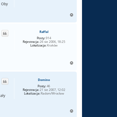
. Oby
N
a
g
ó
Raffal
r
ę
Posty:
914
Rejestracja:
26 sie 2006, 18:25
Lokalizacja:
Kraków
N
a
g
ó
Domino
r
ę
Posty:
46
Rejestracja:
21 sie 2007, 12:02
Lokalizacja:
Radom/Wrocław
zały
N
a