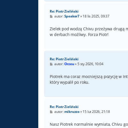
Re: Piotr Zieliński
P
autor:
Speaker7
»
18 lis 2025, 09:37
o
s
t
Zielek pod wodzą Chivu przeżywa drugą mło
w derbach możliwy. Forza Piotr!
Re: Piotr Zieliński
P
autor:
Orzeu
»
5 sty 2026, 10:04
o
s
t
Piotrek ma coraz mocniejszą pozycję w Int
który wypalił po roku.
Re: Piotr Zieliński
P
autor:
mikruzzo
»
15 lut 2026, 21:18
o
s
t
Nasz Piotrek normalnie wymiata, Chivu go 