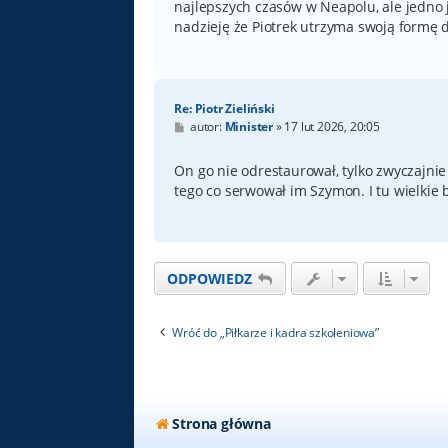
najlepszych czasów w Neapolu, ale jedno j
nadzieję że Piotrek utrzyma swoją formę 
Re: Piotr Zieliński
P
autor:
Minister
»
17 lut 2026, 20:05
o
s
t
On go nie odrestaurował, tylko zwyczajn
tego co serwował im Szymon. I tu wielkie 
ODPOWIEDZ
Wróć do „Piłkarze i kadra szkoleniowa”
Strona główna