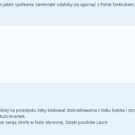
 jakieś spotkanie zamknięte udałoby się ogarnąć z Polski fanklubem
 bliżej na przedpolu żeby blokować dośrodkowania z boku boiska i str
 dużo bramek.
e swoją strefę w fazie obronnej. Dzięki pozdrów Laure