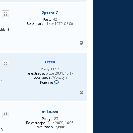
g
ó
Speaker7
r
ę
Posty:
42
Rejestracja:
1 sty 1970, 02:00
skład
N
a
g
ó
Orzeu
r
ę
Posty:
6617
Rejestracja:
5 cze 2004, 15:17
Lokalizacja:
Wolsztyn
,
S
Kontakt:
k
o
N
n
a
t
a
g
k
ó
t
mikruzzo
r
u
ę
Posty:
185
j
Rejestracja:
13 lip 2009, 14:05
s
Lokalizacja:
Rybnik
i
ch
ę