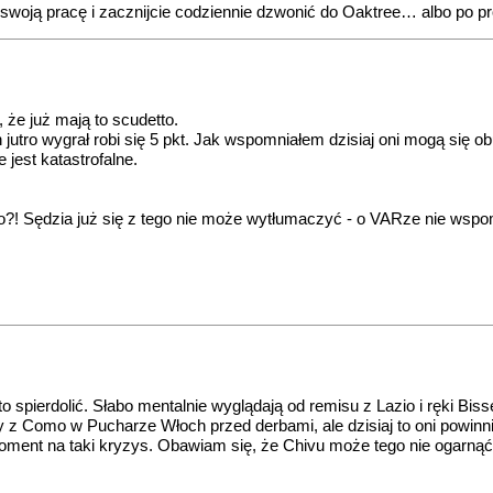
 swoją pracę i zacznijcie codziennie dzwonić do Oaktree… albo po pro
, że już mają to scudetto.
utro wygrał robi się 5 pkt. Jak wspomniałem dzisiaj oni mogą się obu
 jest katastrofalne.
ego?! Sędzia już się z tego nie może wytłumaczyć - o VARze nie wspo
 spierdolić. Słabo mentalnie wyglądają od remisu z Lazio i ręki Bis
z Como w Pucharze Włoch przed derbami, ale dzisiaj to oni powinni za
oment na taki kryzys. Obawiam się, że Chivu może tego nie ogarnąć