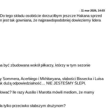
:
11 mar 2026, 14:03
j. Do tego składu osobiście dorzuciłbym jeszcze Hakana sprzed
żyn jest tak gowniana, że najprawdopodobniej dowieziemy lidera
na być zbudowana wokół piłkarzy, którzy w tym sezonie
y Sommera, Acerbiego i Mkhitaryana, słabości Bissecka i Luisa
i na tak dużą odpowiedzialność… NIE JESTEŚMY ŚLEPI.
blować? Ile razy Ausilio i Marotta mówili mediom, że mamy
iała tylko przeciwko słabszym drużynom?