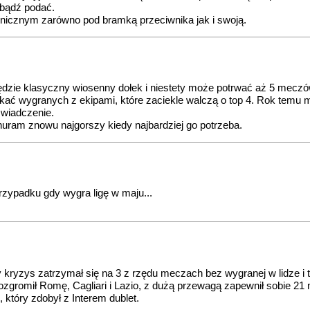
 bądź podać.
inicznym zarówno pod bramką przeciwnika jak i swoją.
 będzie klasyczny wiosenny dołek i niestety może potrwać aż 5 mecz
 szukać wygranych z ekipami, które zaciekle walczą o top 4. Rok te
świadczenie.
Thuram znowu najgorszy kiedy najbardziej go potrzeba.
przypadku gdy wygra ligę w maju...
zys zatrzymał się na 3 z rzędu meczach bez wygranej w lidze i to 
rozgromił Romę, Cagliari i Lazio, z dużą przewagą zapewnił sobie 21
 który zdobył z Interem dublet.