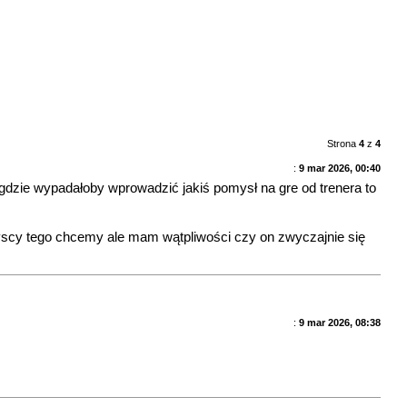
Strona
4
z
4
:
9 mar 2026, 00:40
dzie wypadałoby wprowadzić jakiś pomysł na gre od trenera to
zyscy tego chcemy ale mam wątpliwości czy on zwyczajnie się
:
9 mar 2026, 08:38