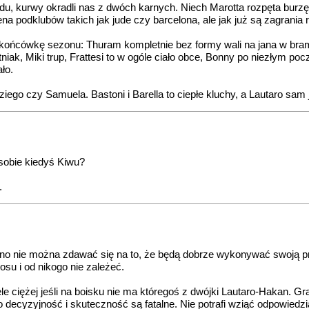
du, kurwy okradli nas z dwóch karnych. Niech Marotta rozpęta burz
na podklubów takich jak jude czy barcelona, ale jak już są zagrania 
 tę końcówkę sezonu: Thuram kompletnie bez formy wali na jana w bra
ętniak, Miki trup, Frattesi to w ogóle ciało obce, Bonny po niezłym poc
ło.
zziego czy Samuela. Bastoni i Barella to ciepłe kluchy, a Lautaro s
sobie kiedyś Kiwu?
.
no nie można zdawać się na to, że będą dobrze wykonywać swoją pra
su i od nikogo nie zależeć.
ele ciężej jeśli na boisku nie ma któregoś z dwójki Lautaro-Hakan. 
o decyzyjność i skuteczność są fatalne. Nie potrafi wziąć odpowiedzi