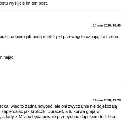
stu wyślijcie im ten post.
:
14 mar 2026, 18:45
dzić dopiero jak będą mieli 1 pkt przewagi to uznają, że trzeba
minając:
:
14 mar 2026, 19:28
secka, więc to żadna nowość, ale oni zwyczajnie nie dojeżdżają
pierdalać jak króliczki Duracell, a tu kurwa grają w
, a farty z Milanu będą pewnie przepychać dupskiem to 1-0 co