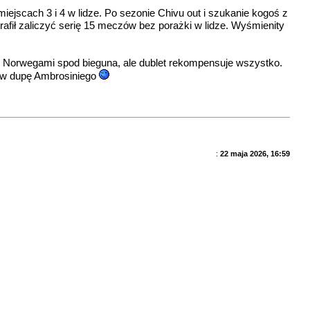
iejscach 3 i 4 w lidze. Po sezonie Chivu out i szukanie kogoś z
rafił zaliczyć serię 15 meczów bez porażki w lidze. Wyśmienity
 z Norwegami spod bieguna, ale dublet rekompensuje wszystko.
ić w dupę Ambrosiniego
:
22 maja 2026, 16:59