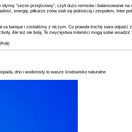
e słynny "sezon przejściowy", czyli dużo remisów i balansowanie na m
, energię, piłkarze znów stali się jednością i zespołem, Inter pot
rał va banque i zostaliśmy z niczym. Co prawda trochę siara odpaść
ivity. Ale też nie bolą. Te zwycięstwa milaniści mogą sobie wsadz
ękuję.
topada, dno i wodorosty to wasze środowisko naturalne