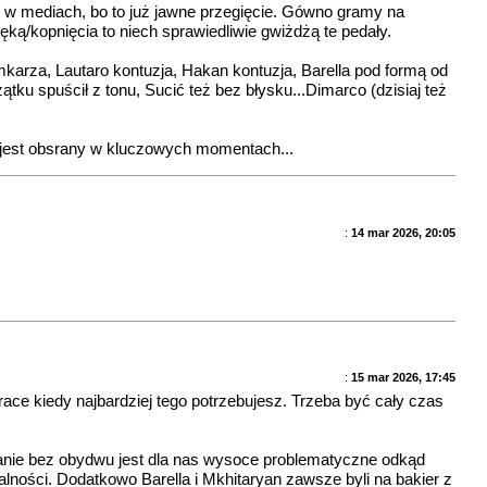
ę w mediach, bo to już jawne przegięcie. Gówno gramy na
ręką/kopnięcia to niech sprawiedliwie gwiżdżą te pedały.
mkarza, Lautaro kontuzja, Hakan kontuzja, Barella pod formą od
zątku spuścił z tonu, Sucić też bez błysku...Dimarco (dzisiaj też
am jest obsrany w kluczowych momentach...
:
14 mar 2026, 20:05
:
15 mar 2026, 17:45
ce kiedy najbardziej tego potrzebujesz. Trzeba być cały czas
Granie bez obydwu jest dla nas wysoce problematyczne odkąd
alności. Dodatkowo Barella i Mkhitaryan zawsze byli na bakier z