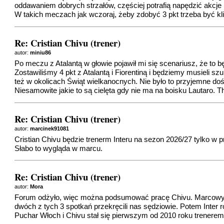
oddawaniem dobrych strzałów, częściej potrafią napędzić akcje
W takich meczach jak wczoraj, żeby zdobyć 3 pkt trzeba być kl
Re: Cristian Chivu (trener)
autor:
miniu86
Po meczu z Atalantą w głowie pojawił mi się scenariusz, że to
Zostawiliśmy 4 pkt z Atalantą i Fiorentiną i będziemy musieli
też w okolicach Świąt wielkanocnych. Nie było to przyjemne do
Niesamowite jakie to są cielęta gdy nie ma na boisku Lautaro. 
Re: Cristian Chivu (trener)
autor:
marcinek91081
Cristian Chivu będzie trenerm Interu na sezon 2026/27 tylko w 
Słabo to wygląda w marcu.
Re: Cristian Chivu (trener)
autor:
Mora
Forum odżyło, więc można podsumować pracę Chivu. Marcowy kry
dwóch z tych 3 spotkań przekręcili nas sędziowie. Potem Inter 
Puchar Włoch i Chivu stał się pierwszym od 2010 roku trenerem,