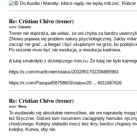
Do Ausilio i Marotty: kibice nigdy nie będą milczeć. Róbcie
Re: Cristian Chivu (trener)
autor:
Claudio
Trener nie dojeżdża, ale widać, że oni chyba za bardzo uwierzyli
ZNowu pojawia się problem natury psychologicznej. Jakby milan j
zacząć nie grać...a biegać i być skupionym na grze, bo podejście
Po sezonie musi być nie ewolucja, a rewolucja kadrowa.
A tutaj smakołyki z dzisiejszego meczu. Że tutaj nie było karn
https://x.com/marifcinter/status/2032851702206885983
https://x.com/Pasqual58758603/status/20 ... 6011867626
Re: Cristian Chivu (trener)
autor:
Mora
To wydawało się absolutnie niemożliwe, ale oni naprawdę mogą to
też fizycznie. Gdzieś tam rozumiem zaciągnięty hamulec ręczny 
chodzonego. Kolejny słabiutki mecz bez ikry, bardzo chujowy m
kolejkę. Kurwa, oby nie.