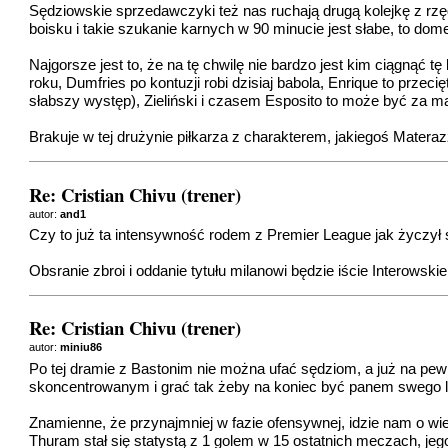
Sędziowskie sprzedawczyki też nas ruchają drugą kolejkę z rzę
boisku i takie szukanie karnych w 90 minucie jest słabe, to dome
Najgorsze jest to, że na tę chwilę nie bardzo jest kim ciągnąć
roku, Dumfries po kontuzji robi dzisiaj babola, Enrique to przeci
słabszy występ), Zieliński i czasem Esposito to może być za ma
Brakuje w tej drużynie piłkarza z charakterem, jakiegoś Matera
Re: Cristian Chivu (trener)
autor:
and1
Czy to już ta intensywność rodem z Premier League jak życzył 
Obsranie zbroi i oddanie tytułu milanowi będzie iście Interowskie
Re: Cristian Chivu (trener)
autor:
miniu86
Po tej dramie z Bastonim nie można ufać sędziom, a już na pew
skoncentrowanym i grać tak żeby na koniec być panem swego lo
Znamienne, że przynajmniej w fazie ofensywnej, idzie nam o wi
Thuram stał się statystą z 1 golem w 15 ostatnich meczach, jeg