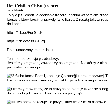
Re: Cristian Chivu (trener)
autor:
Minister
To tyle jeśli chodzi o ocenianie trenera. Z takim wsparciem p
kontuzji, który kręcił na prawdę fajne liczby. Z resztą tekstu z
do końca.
https://ibb.co/FqnShLKj
https://ibb.co/2388KBPq
Przetłumaczony tekst z linku:
Ten Inter potrzebuje przebudowy.
Jesteśmy zmęczeni, zawodnicy są zmęczeni. Niektórzy z nich m
prezentują się najlepiej.
Słaba forma Barelli, kontuzje Çalhanoğlu, brak motywacji
Henrique w obronie, pierwszy kontakt z piłką Frattesiego, bez
Ile razy mówiliśmy, że ta drużyna potrzebuje fizycznie siln
dwóch dobrych zawodników na każdą pozycję?
Ten obraz pokazuje, ile pozycji Inter wciąż musi naprawi