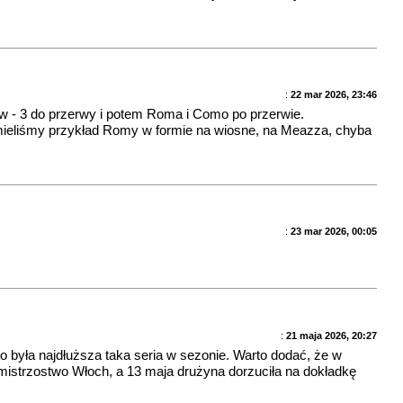
:
22 mar 2026, 23:46
ów - 3 do przerwy i potem Roma i Como po przerwie.
mu mieliśmy przykład Romy w formie na wiosne, na Meazza, chyba
:
23 mar 2026, 00:05
:
21 maja 2026, 20:27
była najdłuższa taka seria w sezonie. Warto dodać, że w
 mistrzostwo Włoch, a 13 maja drużyna dorzuciła na dokładkę