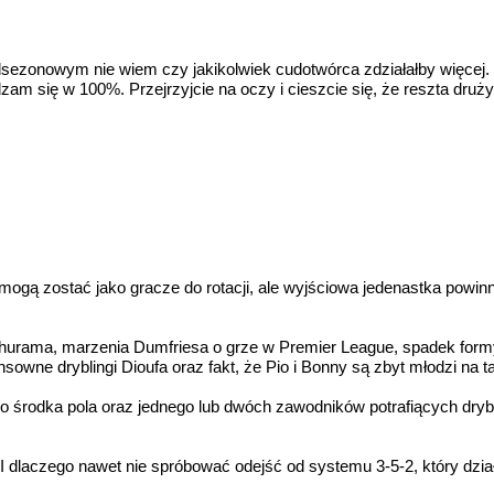
rzedsezonowym nie wiem czy jakikolwiek cudotwórca zdziałałby więce
gadzam się w 100%. Przejrzyjcie na oczy i cieszcie się, że reszta dru
ogą zostać jako gracze do rotacji, ale wyjściowa jedenastka powin
 Thurama, marzenia Dumfriesa o grze w Premier League, spadek form
sensowne dryblingi Dioufa oraz fakt, że Pio i Bonny są zbyt młodz
ego środka pola oraz jednego lub dwóch zawodników potrafiących dry
ć. I dlaczego nawet nie spróbować odejść od systemu 3-5-2, który dz