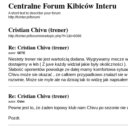
Centralne Forum Kibiców Interu
A short text to describe your forum
http://fcinter.pl/forum/
Cristian Chivu (trener)
http://fcinter.pl/forum/viewtopic.php?f=1&t=6086
Re: Cristian Chivu (trener)
autor:
SETE
Niestety trener nie jest wartością dodana. Wygrywamy mecze w
dostajemy w łeb ( Z juve każdy widział jakie były okoliczności ).
Słabość oponentów powoduje ze dalej mamy komfortowa sytuac
Chivu może sie okazać , ze całkiem przypadkowo znalazł sie w 
rozwinie. Może sie myle ale na dzisiaj tak to widzę jak napisałe
Re: Cristian Chivu (trener)
autor:
Odet
Pewne jest to, że żaden topowy klub nam Chivu po sezonie nie
Pozdr.