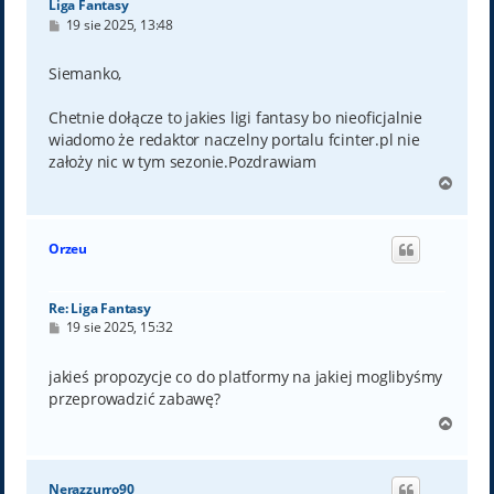
Liga Fantasy
P
19 sie 2025, 13:48
o
s
t
Siemanko,
Chetnie dołącze to jakies ligi fantasy bo nieoficjalnie
wiadomo że redaktor naczelny portalu fcinter.pl nie
założy nic w tym sezonie.Pozdrawiam
N
a
g
ó
Orzeu
r
ę
Re: Liga Fantasy
P
19 sie 2025, 15:32
o
s
t
jakieś propozycje co do platformy na jakiej moglibyśmy
przeprowadzić zabawę?
N
a
g
ó
Nerazzurro90