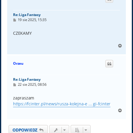
r
ę
Re: Liga Fantasy
P
19 sie 2025, 15:35
o
s
t
CZEKAMY
N
a
g
ó
Orzeu
r
ę
Re: Liga Fantasy
P
22 sie 2025, 08:56
o
s
t
zapraszam
https://fcinter.pl/news/rusza-kolejna-e ... gi-fcinter
N
a
g
ó
ODPOWIEDZ
r