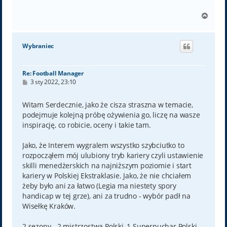
N
a
g
ó
Wybraniec
r
ę
Re: Football Manager
P
3 sty 2022, 23:10
o
s
t
Witam Serdecznie, jako że cisza straszna w temacie,
podejmuje kolejną próbę ożywienia go, liczę na wasze
inspirację, co robicie, oceny i takie tam.
Jako, że Interem wygralem wszystko szybciutko to
rozpocząłem mój ulubiony tryb kariery czyli ustawienie
skilli menedżerskich na najniższym poziomie i start
kariery w Polskiej Ekstraklasie. Jako, że nie chciałem
żeby było ani za łatwo (Legia ma niestety spory
handicap w tej grze), ani za trudno - wybór padł na
Wisełkę Kraków.
2 sezony - 2 mistrzostwa Polski, 1 Superpuchar Polski.