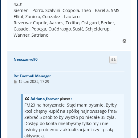
t
4231
Siemen - Porro, Scalvini, Coppola, Theo - Barella, SMS -
Elliot, Zaniolo, Gonzalez - Lautaro
Rezerwa: Caprile, Aarons, Todibo, Ostigard, Becker,
Casadei, Pobega, Ouédraogo, Susić, Schjelderup,
Wanner, Satriano
N
a
g
ó
Nerazzurro90
r
ę
Re: Football Manager
P
15 cze 2025, 17:29
o
s
t
Adriano_forever
pisze:
↑
FM20 na horyzoncie. Stąd mam pytanie. Byłby
ktoś chętny kupić na spółkę najnowszego fma?
Zebrać 5 osób to by wyszło po niecałe 35 zyla.
Dostęp do konta mielibyśmy tylko my i nie
byłoby problemu z aktualizacjami czy tą całą
aktywacją.