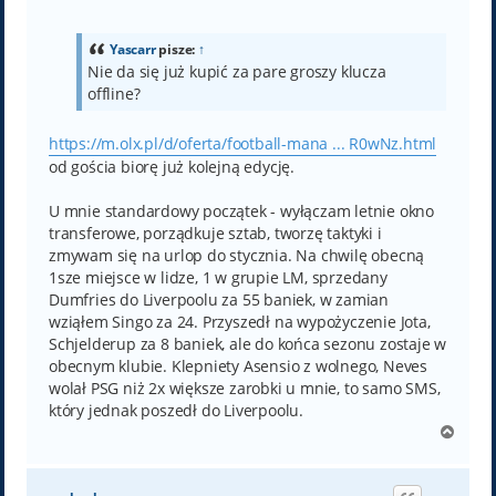
o
s
t
Yascarr
pisze:
↑
Nie da się już kupić za pare groszy klucza
offline?
https://m.olx.pl/d/oferta/football-mana ... R0wNz.html
od gościa biorę już kolejną edycję.
U mnie standardowy początek - wyłączam letnie okno
transferowe, porządkuje sztab, tworzę taktyki i
zmywam się na urlop do stycznia. Na chwilę obecną
1sze miejsce w lidze, 1 w grupie LM, sprzedany
Dumfries do Liverpoolu za 55 baniek, w zamian
wziąłem Singo za 24. Przyszedł na wypożyczenie Jota,
Schjelderup za 8 baniek, ale do końca sezonu zostaje w
obecnym klubie. Klepniety Asensio z wolnego, Neves
wolał PSG niż 2x większe zarobki u mnie, to samo SMS,
który jednak poszedł do Liverpoolu.
N
a
g
ó