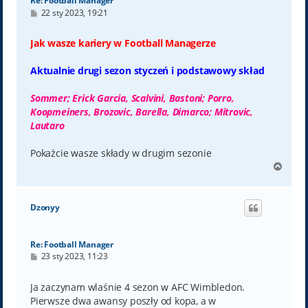
Re: Football Manager
P
22 sty 2023, 19:21
o
s
t
Jak wasze kariery w Football Managerze
Aktualnie drugi sezon styczeń i podstawowy skład
Sommer; Erick Garcia, Scalvini, Bastoni; Porro,
Koopmeiners, Brozovic, Barella, Dimarco; Mitrovic,
Lautaro
Pokażcie wasze składy w drugim sezonie
N
a
g
ó
Dzonyy
r
ę
Re: Football Manager
P
23 sty 2023, 11:23
o
s
t
Ja zaczynam wlaśnie 4 sezon w AFC Wimbledon.
Pierwsze dwa awansy poszły od kopa, a w