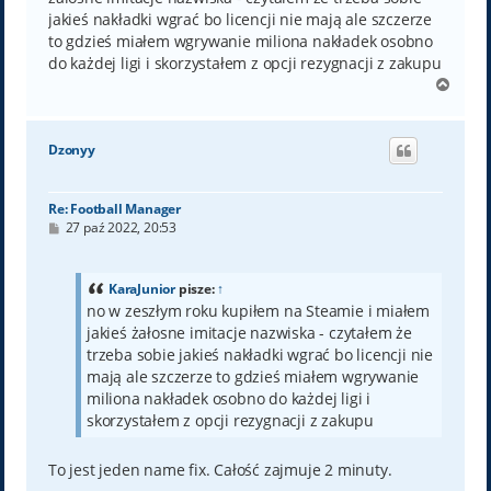
jakieś nakładki wgrać bo licencji nie mają ale szczerze
to gdzieś miałem wgrywanie miliona nakładek osobno
do każdej ligi i skorzystałem z opcji rezygnacji z zakupu
N
a
g
ó
Dzonyy
r
ę
Re: Football Manager
P
27 paź 2022, 20:53
o
s
t
KaraJunior
pisze:
↑
no w zeszłym roku kupiłem na Steamie i miałem
jakieś żałosne imitacje nazwiska - czytałem że
trzeba sobie jakieś nakładki wgrać bo licencji nie
mają ale szczerze to gdzieś miałem wgrywanie
miliona nakładek osobno do każdej ligi i
skorzystałem z opcji rezygnacji z zakupu
To jest jeden name fix. Całość zajmuje 2 minuty.