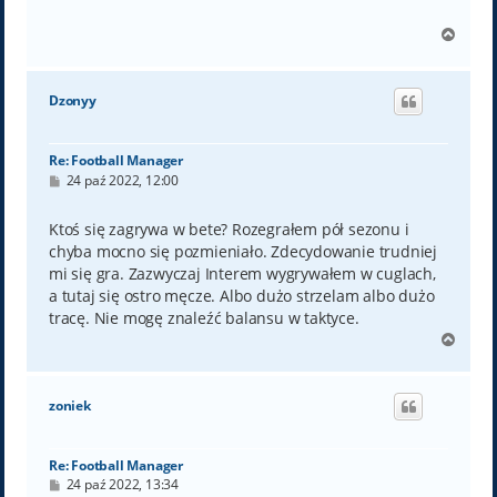
N
a
g
ó
Dzonyy
r
ę
Re: Football Manager
P
24 paź 2022, 12:00
o
s
t
Ktoś się zagrywa w bete? Rozegrałem pół sezonu i
chyba mocno się pozmieniało. Zdecydowanie trudniej
mi się gra. Zazwyczaj Interem wygrywałem w cuglach,
a tutaj się ostro męcze. Albo dużo strzelam albo dużo
tracę. Nie mogę znaleźć balansu w taktyce.
N
a
g
ó
zoniek
r
ę
Re: Football Manager
P
24 paź 2022, 13:34