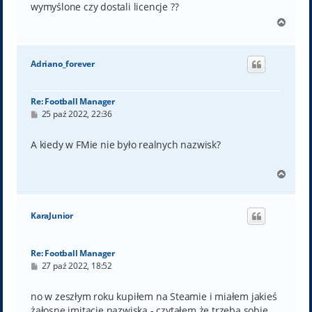
wymyślone czy dostali licencje ??
N
a
g
ó
Adriano_forever
r
ę
Re: Football Manager
P
25 paź 2022, 22:36
o
s
t
A kiedy w FMie nie było realnych nazwisk?
N
a
g
ó
KaraJunior
r
ę
Re: Football Manager
P
27 paź 2022, 18:52
o
s
t
no w zeszłym roku kupiłem na Steamie i miałem jakieś
żałosne imitacje nazwiska - czytałem że trzeba sobie