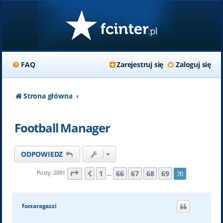
FAQ
Zarejestruj się
Zaloguj się
Strona główna
Football Manager
ODPOWIEDZ
Strona
70
z
70
1
66
67
68
69
Posty: 2091
70
Poprzednia
…
forzaragazzi