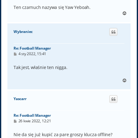
Ten czarnuch nazywa się Yaw Yeboah.
N
a
g
ó
Wybraniec
r
ę
Re: Football Manager
P
4 sty 2022, 15:41
o
s
t
Tak jest, właśnie ten nigga.
N
a
g
ó
Yascarr
r
ę
Re: Football Manager
P
26 kwie 2022, 12:21
o
s
t
Nie da się już kupić za pare groszy klucza offline?