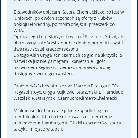
Z zawodników polecam Kacpra Chełmeckiego, co jest w
juniorach, po dwóch sezonach są oferty z klubów
pokroju Fiorentiny, po moim odejściu przeszedł do
WBA.
Oprócz tego Filip Starzyński w roli ŚP - gracz +30 lat, ale
oba sezony zakończył z double double bramek i asyst i
dwa razy został graczem sezonu.
Do tego Alan Uryga, ten czarnuch co gra na skrzydle, a
nazwiska juz nie pamiętam i koniecznie - gość
nazwiskiem Regasel z Niemiec na prawą obronę -
dostępny z wolnego transferu.
Grałem 4-2-3-1 ostatni sezon: Marcelo Pitaluga (LFC);
Regasel, Hoyo, Uryga, Vujkievic; Starzynski, El Hamdaui;
Wszołek, P.Starzynski, Czarnuch; Kliment/Chełmecki
Miałem iść do Reims, ale jako, że spadli z ligi to
pierdolnąłem ich ofertę do kosza i zostałem teraz
menedżerem Hamburgera. Oto kilka screenów: kadra,
taktyka, miejsce w tabeli.