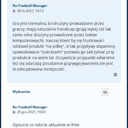
Re: Football Manager
P
20 lis 2021, 14:12
o
s
t
Gra jest nierealna, bo drużyny prowadzone przez
graczy, mają naturalnie handicap (grają lepiej niż tak
samo silne drużyny prowadzone przez botów
komputerowych). Inaczej klient by się frustrował i
odstawił produkt "na półkę". A tak przypływy dopaminy
spowodowane "sukcesami" pozwala go zatrzymać przy
produkcie na wiele lat. Oczywiście przypadki odwrotne
też się zdarzają (znudzenie grą/wygrywaniem) ale jest
to zdecydowana mniejszość.
N
a
g
ó
Wybraniec
r
ę
Re: Football Manager
P
25 gru 2021, 16:03
o
s
t
Opiszcie co robicie aktualnie w fmie