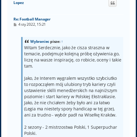
Lopez
r
ę
Re: Football Manager
P
4 sty 2022, 15:21
o
s
t
Wybraniec
pisze:
↑
Witam Serdecznie, jako że cisza straszna w
temacie, podejmuje kolejną próbę ożywienia go,
liczę na wasze inspirację, co robicie, oceny i takie
tam.
Jako, że Interem wygralem wszystko szybciutko
to rozpocząłem mój ulubiony tryb kariery czyli
ustawienie skilli menedżerskich na najniższym
poziomie i start kariery w Polskiej Ekstraklasie.
Jako, że nie chciałem żeby było ani za łatwo
(Legia ma niestety spory handicap w tej grze),
ani za trudno - wybór padł na Wisełkę Kraków.
2 sezony - 2 mistrzostwa Polski, 1 Superpuchar
Polski.