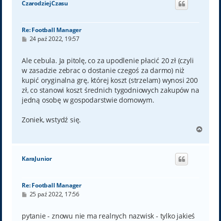
CzarodziejCzasu
r
ę
Re: Football Manager
P
24 paź 2022, 19:57
o
s
t
Ale cebula. Ja pitolę, co za upodlenie płacić 20 zł (czyli
w zasadzie zebrac o dostanie czegoś za darmo) niż
kupić oryginalna grę, której koszt (strzelam) wynosi 200
zł, co stanowi koszt średnich tygodniowych zakupów na
jedną osobę w gospodarstwie domowym.
Zoniek, wstydź się.
N
a
g
ó
KaraJunior
r
ę
Re: Football Manager
P
25 paź 2022, 17:56
o
s
t
pytanie - znowu nie ma realnych nazwisk - tylko jakieś