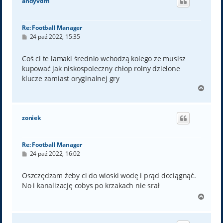
andyvdm
r
ę
Re: Football Manager
P
24 paź 2022, 15:35
o
s
t
Coś ci te lamaki średnio wchodzą kolego ze musisz
kupować jak niskospoleczny chłop rolny dzielone
klucze zamiast oryginalnej gry
N
a
g
ó
zoniek
r
ę
Re: Football Manager
P
24 paź 2022, 16:02
o
s
t
Oszczędzam żeby ci do wioski wodę i prąd dociągnąć.
No i kanalizację cobys po krzakach nie srał
N
a
g
ó