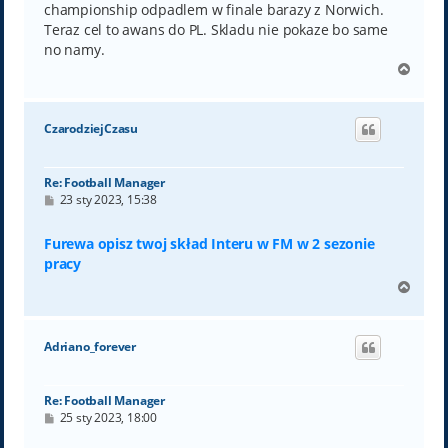
championship odpadlem w finale barazy z Norwich.
Teraz cel to awans do PL. Skladu nie pokaze bo same
no namy.
N
a
g
ó
CzarodziejCzasu
r
ę
Re: Football Manager
P
23 sty 2023, 15:38
o
s
t
Furewa opisz twoj skład Interu w FM w 2 sezonie
pracy
N
a
g
ó
Adriano_forever
r
ę
Re: Football Manager
P
25 sty 2023, 18:00
o
s