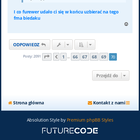
I co furewer udało ci się w końcu uzbierać na tego
fma biedaku
N
a
g
ó
ODPOWIEDZ
r
ę
Strona
70
z
70
1
66
67
68
69
Posty: 2091
70
Poprzednia
…
Przejdź do
Strona główna
Kontakt z nami
Absolution Style by
Premium phpBB Styles