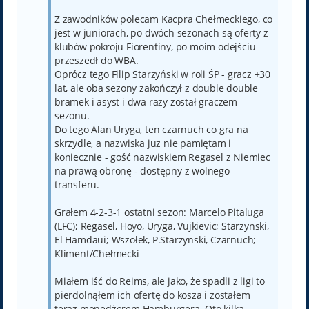
Z zawodników polecam Kacpra Chełmeckiego, co
jest w juniorach, po dwóch sezonach są oferty z
klubów pokroju Fiorentiny, po moim odejściu
przeszedł do WBA.
Oprócz tego Filip Starzyński w roli ŚP - gracz +30
lat, ale oba sezony zakończył z double double
bramek i asyst i dwa razy został graczem
sezonu.
Do tego Alan Uryga, ten czarnuch co gra na
skrzydle, a nazwiska juz nie pamiętam i
koniecznie - gość nazwiskiem Regasel z Niemiec
na prawą obronę - dostępny z wolnego
transferu.
Grałem 4-2-3-1 ostatni sezon: Marcelo Pitaluga
(LFC); Regasel, Hoyo, Uryga, Vujkievic; Starzynski,
El Hamdaui; Wszołek, P.Starzynski, Czarnuch;
Kliment/Chełmecki
Miałem iść do Reims, ale jako, że spadli z ligi to
pierdolnąłem ich ofertę do kosza i zostałem
teraz menedżerem Hamburgera. Oto kilka