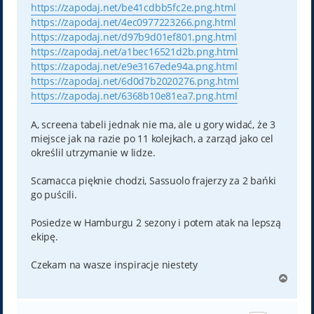
https://zapodaj.net/be41cdbb5fc2e.png.html
https://zapodaj.net/4ec0977223266.png.html
https://zapodaj.net/d97b9d01ef801.png.html
https://zapodaj.net/a1bec16521d2b.png.html
https://zapodaj.net/e9e3167ede94a.png.html
https://zapodaj.net/6d0d7b2020276.png.html
https://zapodaj.net/6368b10e81ea7.png.html
A, screena tabeli jednak nie ma, ale u gory widać, że 3
miejsce jak na razie po 11 kolejkach, a zarząd jako cel
określil utrzymanie w lidze.
Scamacca pięknie chodzi, Sassuolo frajerzy za 2 bańki
go puścili.
Posiedze w Hamburgu 2 sezony i potem atak na lepszą
ekipę.
Czekam na wasze inspiracje niestety
N
a
g
ó