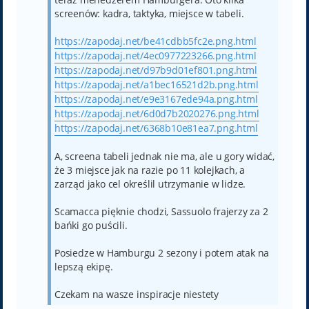
screenów: kadra, taktyka, miejsce w tabeli.
https://zapodaj.net/be41cdbb5fc2e.png.html
https://zapodaj.net/4ec0977223266.png.html
https://zapodaj.net/d97b9d01ef801.png.html
https://zapodaj.net/a1bec16521d2b.png.html
https://zapodaj.net/e9e3167ede94a.png.html
https://zapodaj.net/6d0d7b2020276.png.html
https://zapodaj.net/6368b10e81ea7.png.html
A, screena tabeli jednak nie ma, ale u gory widać,
że 3 miejsce jak na razie po 11 kolejkach, a
zarząd jako cel określil utrzymanie w lidze.
Scamacca pięknie chodzi, Sassuolo frajerzy za 2
bańki go puścili.
Posiedze w Hamburgu 2 sezony i potem atak na
lepszą ekipę.
Czekam na wasze inspiracje niestety