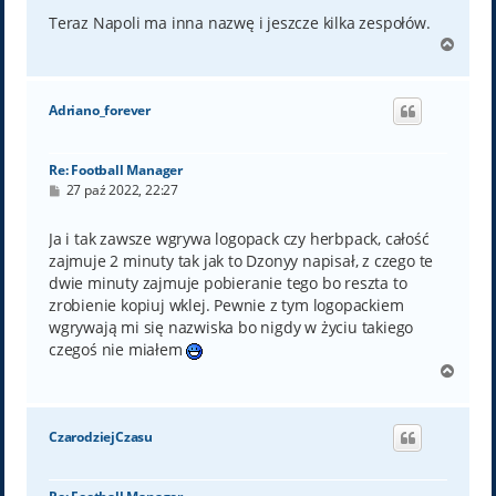
Teraz Napoli ma inna nazwę i jeszcze kilka zespołów.
N
a
g
ó
Adriano_forever
r
ę
Re: Football Manager
P
27 paź 2022, 22:27
o
s
t
Ja i tak zawsze wgrywa logopack czy herbpack, całość
zajmuje 2 minuty tak jak to Dzonyy napisał, z czego te
dwie minuty zajmuje pobieranie tego bo reszta to
zrobienie kopiuj wklej. Pewnie z tym logopackiem
wgrywają mi się nazwiska bo nigdy w życiu takiego
czegoś nie miałem
N
a
g
ó
CzarodziejCzasu
r
ę