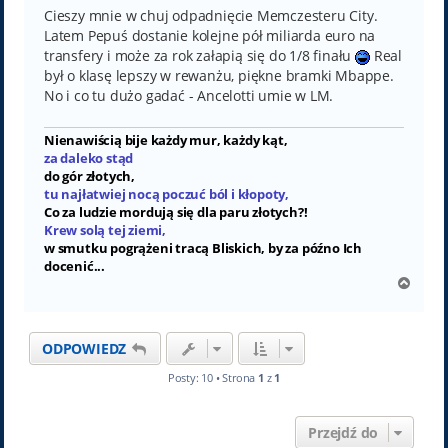
Cieszy mnie w chuj odpadnięcie Memczesteru City.
Latem Pepuś dostanie kolejne pół miliarda euro na
transfery i może za rok załapią się do 1/8 finału
Real
był o klasę lepszy w rewanżu, piękne bramki Mbappe.
No i co tu dużo gadać - Ancelotti umie w LM.
Nienawiścią bije każdy mur, każdy kąt,
za daleko stąd
do gór złotych,
tu najłatwiej nocą poczuć ból i kłopoty,
Co za ludzie mordują się dla paru złotych?!
Krew solą tej ziemi,
w smutku pogrążeni tracą Bliskich, by za późno Ich
docenić...
N
a
g
ó
ODPOWIEDZ
r
ę
Posty: 10 • Strona
1
z
1
Przejdź do