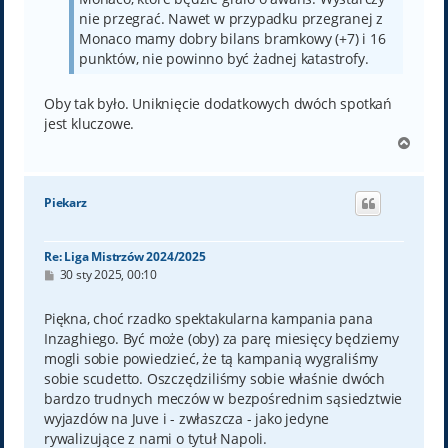
nie przegrać. Nawet w przypadku przegranej z
Monaco mamy dobry bilans bramkowy (+7) i 16
punktów, nie powinno być żadnej katastrofy.
Oby tak było. Uniknięcie dodatkowych dwóch spotkań
jest kluczowe.
N
a
g
ó
Piekarz
r
ę
Re: Liga Mistrzów 2024/2025
P
30 sty 2025, 00:10
o
s
t
Piękna, choć rzadko spektakularna kampania pana
Inzaghiego. Być może (oby) za parę miesięcy będziemy
mogli sobie powiedzieć, że tą kampanią wygraliśmy
sobie scudetto. Oszczędziliśmy sobie właśnie dwóch
bardzo trudnych meczów w bezpośrednim sąsiedztwie
wyjazdów na Juve i - zwłaszcza - jako jedyne
rywalizujące z nami o tytuł Napoli.