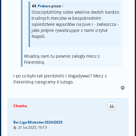
Piekarz
pisze:
↑
Oszczędziliśmy sobie właśnie dwóch bardzo
trudnych meczów w bezpośrednim
sąsiedztwie wyjazdów na Juve i - zwłaszcza -
jako jedyne rywalizujące z nami o tytuł
Napoli.
Wsadzą nam tu pewnie zaległy mecz z
Fiorentiną.
I po co było tak pierdzielić i dogadywać? Mecz z
Fiorentiną rozegramy 6 lutego.
N
a
g
ó
Chuchu
r
ę
Re: Liga Mistrzów 2024/2025
P
21 lut 2025, 16:13
o
s