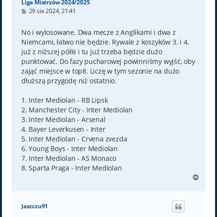
Liga Mistrzów 2024/2025
P
29 sie 2024, 21:41
o
s
t
No i wylosowane. Dwa mecze z Anglikami i dwa z
Niemcami, łatwo nie będzie. Rywale z koszyków 3. i 4.
już z niższej półki i tu już trzeba będzie dużo
punktować. Do fazy pucharowej powinniśmy wyjść, oby
zająć miejsce w top8. Liczę w tym sezonie na dużo
dłuższą przygodę niż ostatnio.
1. Inter Mediolan - RB Lipsk
2. Manchester City - Inter Mediolan
3. Inter Mediolan - Arsenal
4. Bayer Leverkusen - Inter
5. Inter Mediolan - Crvena zvezda
6. Young Boys - Inter Mediolan
7. Inter Mediolan - AS Monaco
8. Sparta Praga - Inter Mediolan
N
a
g
ó
Jaszczu91
r