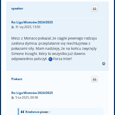
g
ó
speaker
r
ę
Re: Liga Mistrzów 2024/2025
P
31 sty 2025, 13:50
o
s
t
Mecz z Monaco pokazał, że ciągle pewnego rodzaju
zasłona dymna; przeplatanie się niechlujstwa z
pokazami siły. Mam nadzieję, że na końcu zwycięży
Simone Inzaghi, który to wszystko już dawno
odpowiednio policzył.
Forza Inter!
N
a
g
ó
Piekarz
r
ę
Re: Liga Mistrzów 2024/2025
P
5 lut 2025, 00:58
o
s
t
Kredence
pisze:
↑