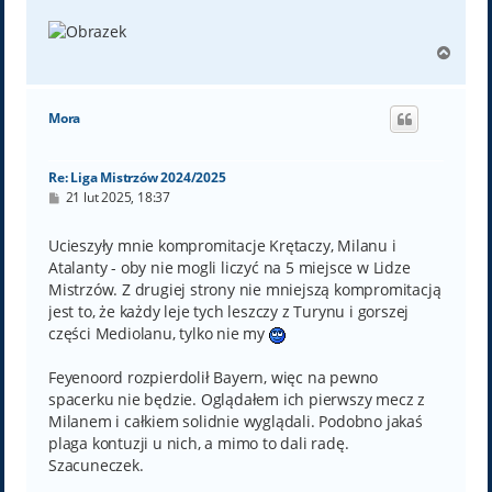
N
a
g
ó
Mora
r
ę
Re: Liga Mistrzów 2024/2025
P
21 lut 2025, 18:37
o
s
t
Ucieszyły mnie kompromitacje Krętaczy, Milanu i
Atalanty - oby nie mogli liczyć na 5 miejsce w Lidze
Mistrzów. Z drugiej strony nie mniejszą kompromitacją
jest to, że każdy leje tych leszczy z Turynu i gorszej
części Mediolanu, tylko nie my
Feyenoord rozpierdolił Bayern, więc na pewno
spacerku nie będzie. Oglądałem ich pierwszy mecz z
Milanem i całkiem solidnie wyglądali. Podobno jakaś
plaga kontuzji u nich, a mimo to dali radę.
Szacuneczek.