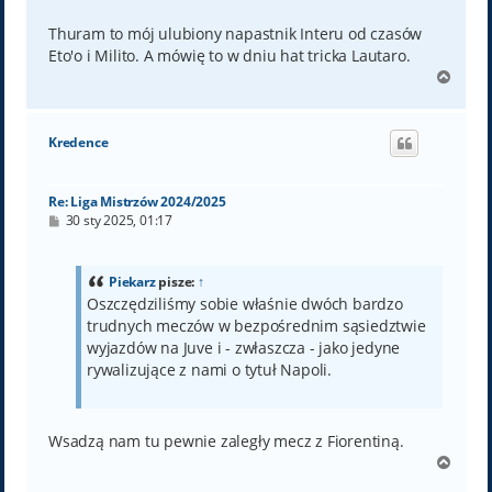
Thuram to mój ulubiony napastnik Interu od czasów
Eto'o i Milito. A mówię to w dniu hat tricka Lautaro.
N
a
g
ó
Kredence
r
ę
Re: Liga Mistrzów 2024/2025
P
30 sty 2025, 01:17
o
s
t
Piekarz
pisze:
↑
Oszczędziliśmy sobie właśnie dwóch bardzo
trudnych meczów w bezpośrednim sąsiedztwie
wyjazdów na Juve i - zwłaszcza - jako jedyne
rywalizujące z nami o tytuł Napoli.
Wsadzą nam tu pewnie zaległy mecz z Fiorentiną.
N
a