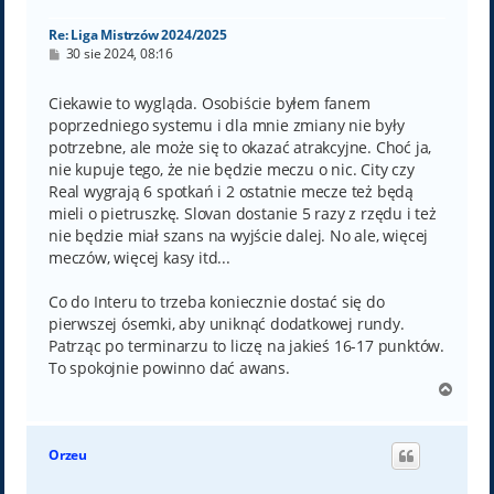
ę
Re: Liga Mistrzów 2024/2025
P
30 sie 2024, 08:16
o
s
t
Ciekawie to wygląda. Osobiście byłem fanem
poprzedniego systemu i dla mnie zmiany nie były
potrzebne, ale może się to okazać atrakcyjne. Choć ja,
nie kupuje tego, że nie będzie meczu o nic. City czy
Real wygrają 6 spotkań i 2 ostatnie mecze też będą
mieli o pietruszkę. Slovan dostanie 5 razy z rzędu i też
nie będzie miał szans na wyjście dalej. No ale, więcej
meczów, więcej kasy itd...
Co do Interu to trzeba koniecznie dostać się do
pierwszej ósemki, aby uniknąć dodatkowej rundy.
Patrząc po terminarzu to liczę na jakieś 16-17 punktów.
To spokojnie powinno dać awans.
N
a
g
ó
Orzeu
r
ę