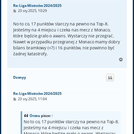
Re: Liga Mistrzów 2024/2025
P
23 sty 2025, 10:29
o
s
t
No to co, 17 punktów starczy na pewno na Top-8.
Jesteśmy na 4 miejscu i czeka nas mecz z Monaco,
które będzie grało o awans. Wystarczy nie przegrać.
Nawet w przypadku przegranej z Monaco mamy dobry
bilans bramkowy (+7) i 16 punktów, nie powinno być
żadnej katastrofy.
N
a
g
ó
Dzonyy
r
ę
Re: Liga Mistrzów 2024/2025
P
23 sty 2025, 11:04
o
s
t
Orzeu
pisze:
↑
No to co, 17 punktów starczy na pewno na Top-8.
Jesteśmy na 4 miejscu i czeka nas mecz z
Monaco, które będzie grało o awans. Wystarczy