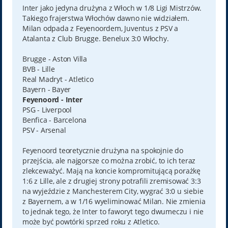
t
Inter jako jedyna drużyna z Włoch w 1/8 Ligi Mistrzów.
Takiego frajerstwa Włochów dawno nie widziałem.
Milan odpada z Feyenoordem, Juventus z PSV a
Atalanta z Club Brugge. Benelux 3:0 Włochy.
Brugge - Aston Villa
BVB - Lille
Real Madryt - Atletico
Bayern - Bayer
Feyenoord - Inter
PSG - Liverpool
Benfica - Barcelona
PSV - Arsenal
Feyenoord teoretycznie drużyna na spokojnie do
przejścia, ale najgorsze co można zrobić, to ich teraz
zlekceważyć. Mają na koncie kompromitującą porażkę
1:6 z Lille, ale z drugiej strony potrafili zremisować 3:3
na wyjeździe z Manchesterem City, wygrać 3:0 u siebie
z Bayernem, a w 1/16 wyeliminować Milan. Nie zmienia
to jednak tego, że Inter to faworyt tego dwumeczu i nie
może być powtórki sprzed roku z Atletico.