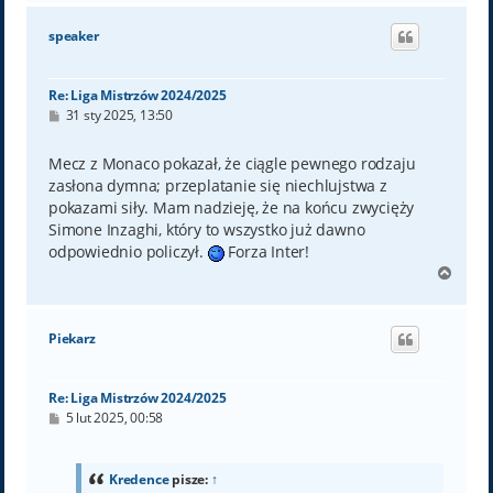
g
ó
speaker
r
ę
Re: Liga Mistrzów 2024/2025
P
31 sty 2025, 13:50
o
s
t
Mecz z Monaco pokazał, że ciągle pewnego rodzaju
zasłona dymna; przeplatanie się niechlujstwa z
pokazami siły. Mam nadzieję, że na końcu zwycięży
Simone Inzaghi, który to wszystko już dawno
odpowiednio policzył.
Forza Inter!
N
a
g
ó
Piekarz
r
ę
Re: Liga Mistrzów 2024/2025
P
5 lut 2025, 00:58
o
s
t
Kredence
pisze:
↑