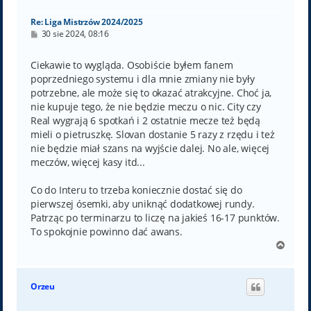
ę
Re: Liga Mistrzów 2024/2025
P
30 sie 2024, 08:16
o
s
t
Ciekawie to wygląda. Osobiście byłem fanem
poprzedniego systemu i dla mnie zmiany nie były
potrzebne, ale może się to okazać atrakcyjne. Choć ja,
nie kupuje tego, że nie będzie meczu o nic. City czy
Real wygrają 6 spotkań i 2 ostatnie mecze też będą
mieli o pietruszkę. Slovan dostanie 5 razy z rzędu i też
nie będzie miał szans na wyjście dalej. No ale, więcej
meczów, więcej kasy itd...
Co do Interu to trzeba koniecznie dostać się do
pierwszej ósemki, aby uniknąć dodatkowej rundy.
Patrząc po terminarzu to liczę na jakieś 16-17 punktów.
To spokojnie powinno dać awans.
N
a
g
ó
Orzeu
r
ę