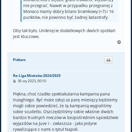
nie przegrać. Nawet w przypadku przegranej z
Monaco mamy dobry bilans bramkowy (+7) i 16
punktów, nie powinno być żadnej katastrofy.
Oby tak było. Uniknięcie dodatkowych dwóch spotkań
jest kluczowe.
N
a
g
ó
Piekarz
r
ę
Re: Liga Mistrzów 2024/2025
P
30 sty 2025, 00:10
o
s
t
Piękna, choć rzadko spektakularna kampania pana
Inzaghiego. Być może (oby) za parę miesięcy będziemy
mogli sobie powiedzieć, że tą kampanią wygraliśmy
sobie scudetto. Oszczędziliśmy sobie właśnie dwóch
bardzo trudnych meczów w bezpośrednim sąsiedztwie
wyjazdów na Juve i - zwłaszcza - jako jedyne
rywalizujące z nami o tytuł Napoli.