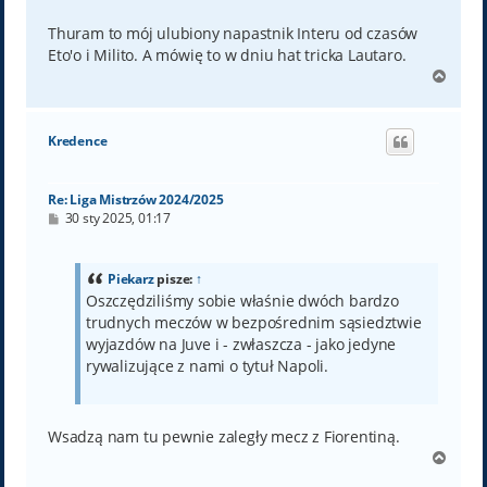
Thuram to mój ulubiony napastnik Interu od czasów
Eto'o i Milito. A mówię to w dniu hat tricka Lautaro.
N
a
g
ó
Kredence
r
ę
Re: Liga Mistrzów 2024/2025
P
30 sty 2025, 01:17
o
s
t
Piekarz
pisze:
↑
Oszczędziliśmy sobie właśnie dwóch bardzo
trudnych meczów w bezpośrednim sąsiedztwie
wyjazdów na Juve i - zwłaszcza - jako jedyne
rywalizujące z nami o tytuł Napoli.
Wsadzą nam tu pewnie zaległy mecz z Fiorentiną.
N
a