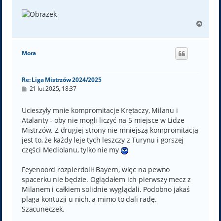
N
a
g
ó
Mora
r
ę
Re: Liga Mistrzów 2024/2025
P
21 lut 2025, 18:37
o
s
t
Ucieszyły mnie kompromitacje Krętaczy, Milanu i
Atalanty - oby nie mogli liczyć na 5 miejsce w Lidze
Mistrzów. Z drugiej strony nie mniejszą kompromitacją
jest to, że każdy leje tych leszczy z Turynu i gorszej
części Mediolanu, tylko nie my
Feyenoord rozpierdolił Bayern, więc na pewno
spacerku nie będzie. Oglądałem ich pierwszy mecz z
Milanem i całkiem solidnie wyglądali. Podobno jakaś
plaga kontuzji u nich, a mimo to dali radę.
Szacuneczek.