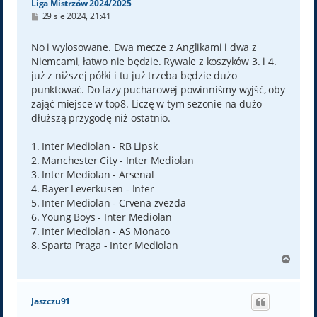
Liga Mistrzów 2024/2025
P
29 sie 2024, 21:41
o
s
t
No i wylosowane. Dwa mecze z Anglikami i dwa z
Niemcami, łatwo nie będzie. Rywale z koszyków 3. i 4.
już z niższej półki i tu już trzeba będzie dużo
punktować. Do fazy pucharowej powinniśmy wyjść, oby
zająć miejsce w top8. Liczę w tym sezonie na dużo
dłuższą przygodę niż ostatnio.
1. Inter Mediolan - RB Lipsk
2. Manchester City - Inter Mediolan
3. Inter Mediolan - Arsenal
4. Bayer Leverkusen - Inter
5. Inter Mediolan - Crvena zvezda
6. Young Boys - Inter Mediolan
7. Inter Mediolan - AS Monaco
8. Sparta Praga - Inter Mediolan
N
a
g
ó
Jaszczu91
r