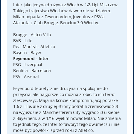
t
Inter jako jedyna drużyna z Włoch w 1/8 Ligi Mistrzów.
Takiego frajerstwa Włochów dawno nie widziałem.
Milan odpada z Feyenoordem, Juventus z PSV a
Atalanta z Club Brugge. Benelux 3:0 Włochy.
Brugge - Aston Villa
BVB - Lille
Real Madryt - Atletico
Bayern - Bayer
Feyenoord - Inter
PSG - Liverpool
Benfica - Barcelona
PSV - Arsenal
Feyenoord teoretycznie drużyna na spokojnie do
przejścia, ale najgorsze co można zrobić, to ich teraz
zlekceważyć. Mają na koncie kompromitującą porażkę
1:6 z Lille, ale z drugiej strony potrafili zremisować 3:3
na wyjeździe z Manchesterem City, wygrać 3:0 u siebie
z Bayernem, a w 1/16 wyeliminować Milan. Nie zmienia
to jednak tego, że Inter to faworyt tego dwumeczu i nie
może być powtórki sprzed roku z Atletico.