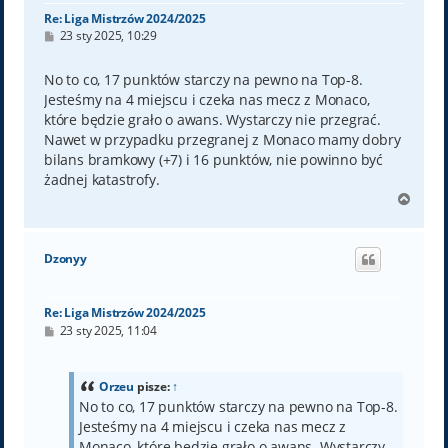
Re: Liga Mistrzów 2024/2025
P
23 sty 2025, 10:29
o
s
t
No to co, 17 punktów starczy na pewno na Top-8.
Jesteśmy na 4 miejscu i czeka nas mecz z Monaco,
które będzie grało o awans. Wystarczy nie przegrać.
Nawet w przypadku przegranej z Monaco mamy dobry
bilans bramkowy (+7) i 16 punktów, nie powinno być
żadnej katastrofy.
N
a
g
ó
Dzonyy
r
ę
Re: Liga Mistrzów 2024/2025
P
23 sty 2025, 11:04
o
s
t
Orzeu
pisze:
↑
No to co, 17 punktów starczy na pewno na Top-8.
Jesteśmy na 4 miejscu i czeka nas mecz z
Monaco, które będzie grało o awans. Wystarczy