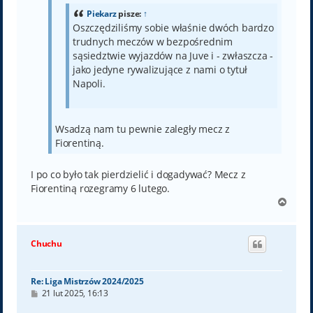
Piekarz
pisze:
↑
Oszczędziliśmy sobie właśnie dwóch bardzo
trudnych meczów w bezpośrednim
sąsiedztwie wyjazdów na Juve i - zwłaszcza -
jako jedyne rywalizujące z nami o tytuł
Napoli.
Wsadzą nam tu pewnie zaległy mecz z
Fiorentiną.
I po co było tak pierdzielić i dogadywać? Mecz z
Fiorentiną rozegramy 6 lutego.
N
a
g
ó
Chuchu
r
ę
Re: Liga Mistrzów 2024/2025
P
21 lut 2025, 16:13
o
s