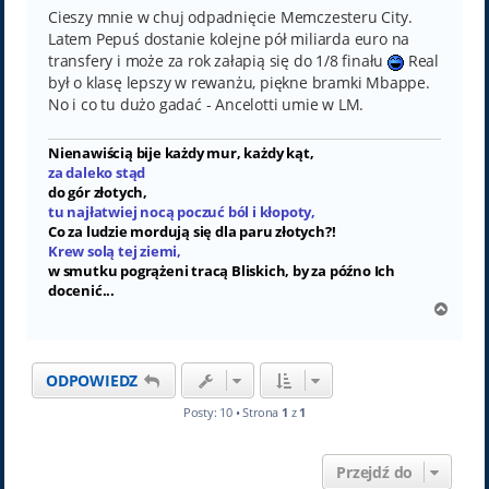
Cieszy mnie w chuj odpadnięcie Memczesteru City.
Latem Pepuś dostanie kolejne pół miliarda euro na
transfery i może za rok załapią się do 1/8 finału
Real
był o klasę lepszy w rewanżu, piękne bramki Mbappe.
No i co tu dużo gadać - Ancelotti umie w LM.
Nienawiścią bije każdy mur, każdy kąt,
za daleko stąd
do gór złotych,
tu najłatwiej nocą poczuć ból i kłopoty,
Co za ludzie mordują się dla paru złotych?!
Krew solą tej ziemi,
w smutku pogrążeni tracą Bliskich, by za późno Ich
docenić...
N
a
g
ó
ODPOWIEDZ
r
ę
Posty: 10 • Strona
1
z
1
Przejdź do