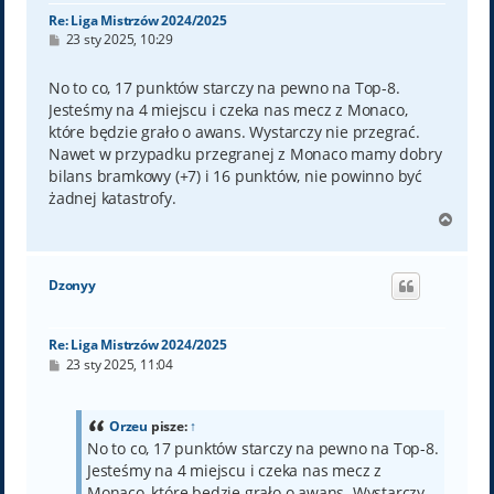
Re: Liga Mistrzów 2024/2025
P
23 sty 2025, 10:29
o
s
t
No to co, 17 punktów starczy na pewno na Top-8.
Jesteśmy na 4 miejscu i czeka nas mecz z Monaco,
które będzie grało o awans. Wystarczy nie przegrać.
Nawet w przypadku przegranej z Monaco mamy dobry
bilans bramkowy (+7) i 16 punktów, nie powinno być
żadnej katastrofy.
N
a
g
ó
Dzonyy
r
ę
Re: Liga Mistrzów 2024/2025
P
23 sty 2025, 11:04
o
s
t
Orzeu
pisze:
↑
No to co, 17 punktów starczy na pewno na Top-8.
Jesteśmy na 4 miejscu i czeka nas mecz z
Monaco, które będzie grało o awans. Wystarczy