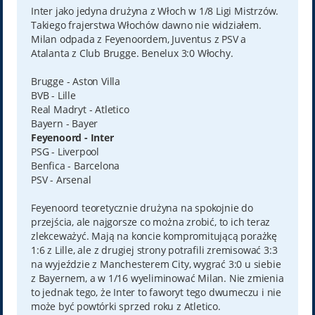
t
Inter jako jedyna drużyna z Włoch w 1/8 Ligi Mistrzów.
Takiego frajerstwa Włochów dawno nie widziałem.
Milan odpada z Feyenoordem, Juventus z PSV a
Atalanta z Club Brugge. Benelux 3:0 Włochy.
Brugge - Aston Villa
BVB - Lille
Real Madryt - Atletico
Bayern - Bayer
Feyenoord - Inter
PSG - Liverpool
Benfica - Barcelona
PSV - Arsenal
Feyenoord teoretycznie drużyna na spokojnie do
przejścia, ale najgorsze co można zrobić, to ich teraz
zlekceważyć. Mają na koncie kompromitującą porażkę
1:6 z Lille, ale z drugiej strony potrafili zremisować 3:3
na wyjeździe z Manchesterem City, wygrać 3:0 u siebie
z Bayernem, a w 1/16 wyeliminować Milan. Nie zmienia
to jednak tego, że Inter to faworyt tego dwumeczu i nie
może być powtórki sprzed roku z Atletico.