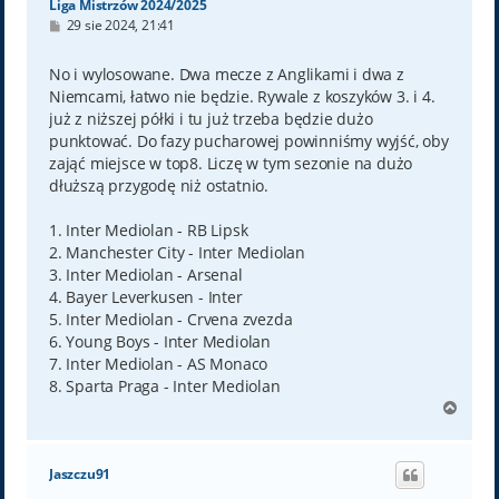
Liga Mistrzów 2024/2025
P
29 sie 2024, 21:41
o
s
t
No i wylosowane. Dwa mecze z Anglikami i dwa z
Niemcami, łatwo nie będzie. Rywale z koszyków 3. i 4.
już z niższej półki i tu już trzeba będzie dużo
punktować. Do fazy pucharowej powinniśmy wyjść, oby
zająć miejsce w top8. Liczę w tym sezonie na dużo
dłuższą przygodę niż ostatnio.
1. Inter Mediolan - RB Lipsk
2. Manchester City - Inter Mediolan
3. Inter Mediolan - Arsenal
4. Bayer Leverkusen - Inter
5. Inter Mediolan - Crvena zvezda
6. Young Boys - Inter Mediolan
7. Inter Mediolan - AS Monaco
8. Sparta Praga - Inter Mediolan
N
a
g
ó
Jaszczu91
r