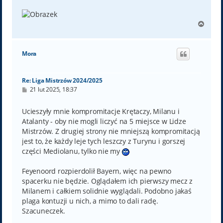
N
a
g
ó
Mora
r
ę
Re: Liga Mistrzów 2024/2025
P
21 lut 2025, 18:37
o
s
t
Ucieszyły mnie kompromitacje Krętaczy, Milanu i
Atalanty - oby nie mogli liczyć na 5 miejsce w Lidze
Mistrzów. Z drugiej strony nie mniejszą kompromitacją
jest to, że każdy leje tych leszczy z Turynu i gorszej
części Mediolanu, tylko nie my
Feyenoord rozpierdolił Bayern, więc na pewno
spacerku nie będzie. Oglądałem ich pierwszy mecz z
Milanem i całkiem solidnie wyglądali. Podobno jakaś
plaga kontuzji u nich, a mimo to dali radę.
Szacuneczek.