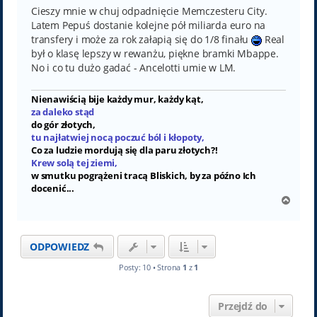
Cieszy mnie w chuj odpadnięcie Memczesteru City.
Latem Pepuś dostanie kolejne pół miliarda euro na
transfery i może za rok załapią się do 1/8 finału
Real
był o klasę lepszy w rewanżu, piękne bramki Mbappe.
No i co tu dużo gadać - Ancelotti umie w LM.
Nienawiścią bije każdy mur, każdy kąt,
za daleko stąd
do gór złotych,
tu najłatwiej nocą poczuć ból i kłopoty,
Co za ludzie mordują się dla paru złotych?!
Krew solą tej ziemi,
w smutku pogrążeni tracą Bliskich, by za późno Ich
docenić...
N
a
g
ó
ODPOWIEDZ
r
ę
Posty: 10 • Strona
1
z
1
Przejdź do