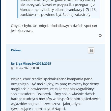
nie przegrać. Nawet w przypadku przegranej z
Monaco mamy dobry bilans bramkowy (+7) i 16
punktów, nie powinno być żadnej katastrofy.
Oby tak było. Uniknięcie dodatkowych dwóch spotkań
jest kluczowe.
N
a
g
ó
Piekarz
r
ę
Re: Liga Mistrzów 2024/2025
P
30 sty 2025, 00:10
o
s
t
Piękna, choć rzadko spektakularna kampania pana
Inzaghiego. Być może (oby) za parę miesięcy będziemy
mogli sobie powiedzieć, że tą kampanią wygraliśmy
sobie scudetto. Oszczędziliśmy sobie właśnie dwóch
bardzo trudnych meczów w bezpośrednim sąsiedztwie
wyjazdów na Juve i - zwłaszcza - jako jedyne
rywalizujące z nami o tytuł Napoli.