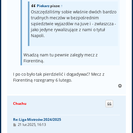
Piekarz
pisze:
↑
Oszczędziliśmy sobie właśnie dwóch bardzo
trudnych meczów w bezpośrednim
sąsiedztwie wyjazdów na Juve i - zwłaszcza -
jako jedyne rywalizujące z nami o tytuł
Napoli.
Wsadzą nam tu pewnie zaległy mecz z
Fiorentiną.
I po co było tak pierdzielić i dogadywać? Mecz z
Fiorentiną rozegramy 6 lutego.
N
a
g
ó
Chuchu
r
ę
Re: Liga Mistrzów 2024/2025
P
21 lut 2025, 16:13
o
s