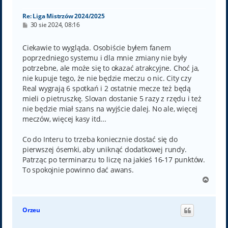
ę
Re: Liga Mistrzów 2024/2025
P
30 sie 2024, 08:16
o
s
t
Ciekawie to wygląda. Osobiście byłem fanem
poprzedniego systemu i dla mnie zmiany nie były
potrzebne, ale może się to okazać atrakcyjne. Choć ja,
nie kupuje tego, że nie będzie meczu o nic. City czy
Real wygrają 6 spotkań i 2 ostatnie mecze też będą
mieli o pietruszkę. Slovan dostanie 5 razy z rzędu i też
nie będzie miał szans na wyjście dalej. No ale, więcej
meczów, więcej kasy itd...
Co do Interu to trzeba koniecznie dostać się do
pierwszej ósemki, aby uniknąć dodatkowej rundy.
Patrząc po terminarzu to liczę na jakieś 16-17 punktów.
To spokojnie powinno dać awans.
N
a
g
ó
Orzeu
r
ę