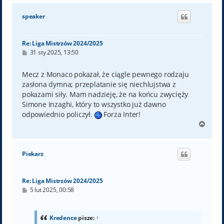
g
ó
speaker
r
ę
Re: Liga Mistrzów 2024/2025
P
31 sty 2025, 13:50
o
s
t
Mecz z Monaco pokazał, że ciągle pewnego rodzaju
zasłona dymna; przeplatanie się niechlujstwa z
pokazami siły. Mam nadzieję, że na końcu zwycięży
Simone Inzaghi, który to wszystko już dawno
odpowiednio policzył.
Forza Inter!
N
a
g
ó
Piekarz
r
ę
Re: Liga Mistrzów 2024/2025
P
5 lut 2025, 00:58
o
s
t
Kredence
pisze:
↑