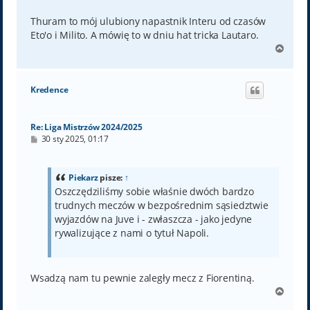
Thuram to mój ulubiony napastnik Interu od czasów
Eto'o i Milito. A mówię to w dniu hat tricka Lautaro.
N
a
g
ó
Kredence
r
ę
Re: Liga Mistrzów 2024/2025
P
30 sty 2025, 01:17
o
s
t
Piekarz
pisze:
↑
Oszczędziliśmy sobie właśnie dwóch bardzo
trudnych meczów w bezpośrednim sąsiedztwie
wyjazdów na Juve i - zwłaszcza - jako jedyne
rywalizujące z nami o tytuł Napoli.
Wsadzą nam tu pewnie zaległy mecz z Fiorentiną.
N
a