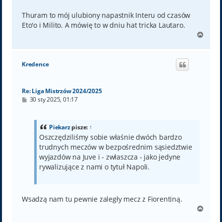
Thuram to mój ulubiony napastnik Interu od czasów
Eto'o i Milito. A mówię to w dniu hat tricka Lautaro.
N
a
g
ó
Kredence
r
ę
Re: Liga Mistrzów 2024/2025
P
30 sty 2025, 01:17
o
s
t
Piekarz
pisze:
↑
Oszczędziliśmy sobie właśnie dwóch bardzo
trudnych meczów w bezpośrednim sąsiedztwie
wyjazdów na Juve i - zwłaszcza - jako jedyne
rywalizujące z nami o tytuł Napoli.
Wsadzą nam tu pewnie zaległy mecz z Fiorentiną.
N
a