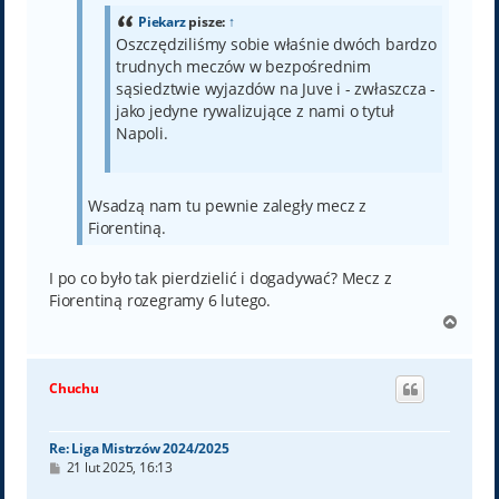
Piekarz
pisze:
↑
Oszczędziliśmy sobie właśnie dwóch bardzo
trudnych meczów w bezpośrednim
sąsiedztwie wyjazdów na Juve i - zwłaszcza -
jako jedyne rywalizujące z nami o tytuł
Napoli.
Wsadzą nam tu pewnie zaległy mecz z
Fiorentiną.
I po co było tak pierdzielić i dogadywać? Mecz z
Fiorentiną rozegramy 6 lutego.
N
a
g
ó
Chuchu
r
ę
Re: Liga Mistrzów 2024/2025
P
21 lut 2025, 16:13
o
s