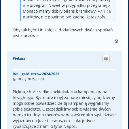
nie przegrać. Nawet w przypadku przegranej z
Monaco mamy dobry bilans bramkowy (+7) i 16
punktów, nie powinno być żadnej katastrofy.
Oby tak było. Uniknięcie dodatkowych dwóch spotkań
jest kluczowe.
N
a
g
ó
Piekarz
r
ę
Re: Liga Mistrzów 2024/2025
P
30 sty 2025, 00:10
o
s
t
Piękna, choć rzadko spektakularna kampania pana
Inzaghiego. Być może (oby) za parę miesięcy będziemy
mogli sobie powiedzieć, że tą kampanią wygraliśmy
sobie scudetto. Oszczędziliśmy sobie właśnie dwóch
bardzo trudnych meczów w bezpośrednim sąsiedztwie
wyjazdów na Juve i - zwłaszcza - jako jedyne
rywalizujące z nami o tytuł Napoli.