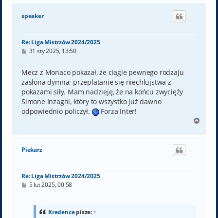
g
ó
speaker
r
ę
Re: Liga Mistrzów 2024/2025
P
31 sty 2025, 13:50
o
s
t
Mecz z Monaco pokazał, że ciągle pewnego rodzaju
zasłona dymna; przeplatanie się niechlujstwa z
pokazami siły. Mam nadzieję, że na końcu zwycięży
Simone Inzaghi, który to wszystko już dawno
odpowiednio policzył.
Forza Inter!
N
a
g
ó
Piekarz
r
ę
Re: Liga Mistrzów 2024/2025
P
5 lut 2025, 00:58
o
s
t
Kredence
pisze:
↑