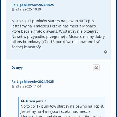
Re: Liga Mistrzów 2024/2025
P
23 sty 2025, 10:29
o
s
t
No to co, 17 punktów starczy na pewno na Top-8.
Jesteśmy na 4 miejscu i czeka nas mecz z Monaco,
które będzie grało o awans. Wystarczy nie przegrać.
Nawet w przypadku przegranej z Monaco mamy dobry
bilans bramkowy (+7) i 16 punktów, nie powinno być
żadnej katastrofy.
N
a
g
ó
Dzonyy
r
ę
Re: Liga Mistrzów 2024/2025
P
23 sty 2025, 11:04
o
s
t
Orzeu
pisze:
↑
No to co, 17 punktów starczy na pewno na Top-8.
Jesteśmy na 4 miejscu i czeka nas mecz z
Monaco, które będzie grało o awans. Wystarczy