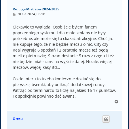
ę
Re: Liga Mistrzów 2024/2025
P
30 sie 2024, 08:16
o
s
t
Ciekawie to wygląda. Osobiście byłem fanem
poprzedniego systemu i dla mnie zmiany nie były
potrzebne, ale może się to okazać atrakcyjne. Choć ja,
nie kupuje tego, że nie będzie meczu o nic. City czy
Real wygrają 6 spotkań i 2 ostatnie mecze też będą
mieli o pietruszkę. Slovan dostanie 5 razy z rzędu i też
nie będzie miał szans na wyjście dalej. No ale, więcej
meczów, więcej kasy itd...
Co do Interu to trzeba koniecznie dostać się do
pierwszej ósemki, aby uniknąć dodatkowej rundy.
Patrząc po terminarzu to liczę na jakieś 16-17 punktów.
To spokojnie powinno dać awans.
N
a
g
ó
Orzeu
r
ę