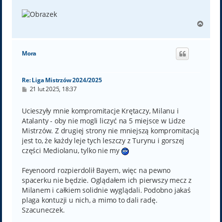
N
a
g
ó
Mora
r
ę
Re: Liga Mistrzów 2024/2025
P
21 lut 2025, 18:37
o
s
t
Ucieszyły mnie kompromitacje Krętaczy, Milanu i
Atalanty - oby nie mogli liczyć na 5 miejsce w Lidze
Mistrzów. Z drugiej strony nie mniejszą kompromitacją
jest to, że każdy leje tych leszczy z Turynu i gorszej
części Mediolanu, tylko nie my
Feyenoord rozpierdolił Bayern, więc na pewno
spacerku nie będzie. Oglądałem ich pierwszy mecz z
Milanem i całkiem solidnie wyglądali. Podobno jakaś
plaga kontuzji u nich, a mimo to dali radę.
Szacuneczek.