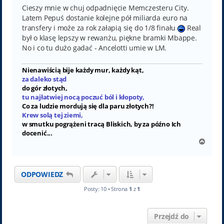
Cieszy mnie w chuj odpadnięcie Memczesteru City.
Latem Pepuś dostanie kolejne pół miliarda euro na
transfery i może za rok załapią się do 1/8 finału
Real
był o klasę lepszy w rewanżu, piękne bramki Mbappe.
No i co tu dużo gadać - Ancelotti umie w LM.
Nienawiścią bije każdy mur, każdy kąt,
za daleko stąd
do gór złotych,
tu najłatwiej nocą poczuć ból i kłopoty,
Co za ludzie mordują się dla paru złotych?!
Krew solą tej ziemi,
w smutku pogrążeni tracą Bliskich, by za późno Ich
docenić...
N
a
g
ó
ODPOWIEDZ
r
ę
Posty: 10 • Strona
1
z
1
Przejdź do