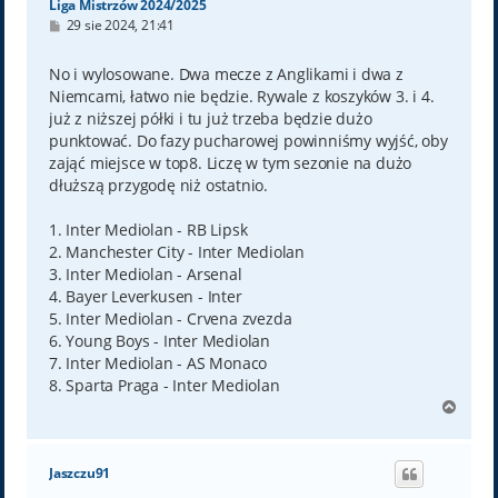
Liga Mistrzów 2024/2025
P
29 sie 2024, 21:41
o
s
t
No i wylosowane. Dwa mecze z Anglikami i dwa z
Niemcami, łatwo nie będzie. Rywale z koszyków 3. i 4.
już z niższej półki i tu już trzeba będzie dużo
punktować. Do fazy pucharowej powinniśmy wyjść, oby
zająć miejsce w top8. Liczę w tym sezonie na dużo
dłuższą przygodę niż ostatnio.
1. Inter Mediolan - RB Lipsk
2. Manchester City - Inter Mediolan
3. Inter Mediolan - Arsenal
4. Bayer Leverkusen - Inter
5. Inter Mediolan - Crvena zvezda
6. Young Boys - Inter Mediolan
7. Inter Mediolan - AS Monaco
8. Sparta Praga - Inter Mediolan
N
a
g
ó
Jaszczu91
r