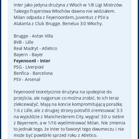
t
Inter jako jedyna drużyna z Włoch w 1/8 Ligi Mistrzów.
Takiego frajerstwa Włochów dawno nie widziałem.
Milan odpada z Feyenoordem, Juventus z PSV a
Atalanta z Club Brugge. Benelux 3:0 Włochy.
Brugge - Aston Villa
BVB - Lille
Real Madryt - Atletico
Bayern - Bayer
Feyenoord - Inter
PSG - Liverpool
Benfica - Barcelona
PSV - Arsenal
Feyenoord teoretycznie drużyna na spokojnie do
przejścia, ale najgorsze co można zrobić, to ich teraz
zlekceważyć. Mają na koncie kompromitującą porażkę
1:6 z Lille, ale z drugiej strony potrafili zremisować 3:3
na wyjeździe z Manchesterem City, wygrać 3:0 u siebie
z Bayernem, a w 1/16 wyeliminować Milan. Nie zmienia
to jednak tego, że Inter to faworyt tego dwumeczu i nie
może być powtórki sprzed roku z Atletico.