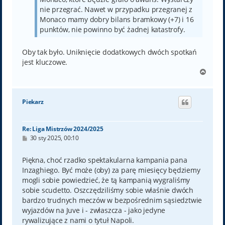
nie przegrać. Nawet w przypadku przegranej z
Monaco mamy dobry bilans bramkowy (+7) i 16
punktów, nie powinno być żadnej katastrofy.
Oby tak było. Uniknięcie dodatkowych dwóch spotkań
jest kluczowe.
N
a
g
ó
Piekarz
r
ę
Re: Liga Mistrzów 2024/2025
P
30 sty 2025, 00:10
o
s
t
Piękna, choć rzadko spektakularna kampania pana
Inzaghiego. Być może (oby) za parę miesięcy będziemy
mogli sobie powiedzieć, że tą kampanią wygraliśmy
sobie scudetto. Oszczędziliśmy sobie właśnie dwóch
bardzo trudnych meczów w bezpośrednim sąsiedztwie
wyjazdów na Juve i - zwłaszcza - jako jedyne
rywalizujące z nami o tytuł Napoli.