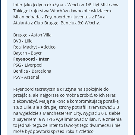
t
Inter jako jedyna drużyna z Włoch w 1/8 Ligi Mistrzów.
Takiego frajerstwa Włochów dawno nie widziałem.
Milan odpada z Feyenoordem, Juventus z PSV a
Atalanta z Club Brugge. Benelux 3:0 Włochy.
Brugge - Aston Villa
BVB - Lille
Real Madryt - Atletico
Bayern - Bayer
Feyenoord - Inter
PSG - Liverpool
Benfica - Barcelona
PSV - Arsenal
Feyenoord teoretycznie drużyna na spokojnie do
przejścia, ale najgorsze co można zrobić, to ich teraz
zlekceważyć. Mają na koncie kompromitującą porażkę
1:6 z Lille, ale z drugiej strony potrafili zremisować 3:3
na wyjeździe z Manchesterem City, wygrać 3:0 u siebie
z Bayernem, a w 1/16 wyeliminować Milan. Nie zmienia
to jednak tego, że Inter to faworyt tego dwumeczu i nie
może być powtórki sprzed roku z Atletico.