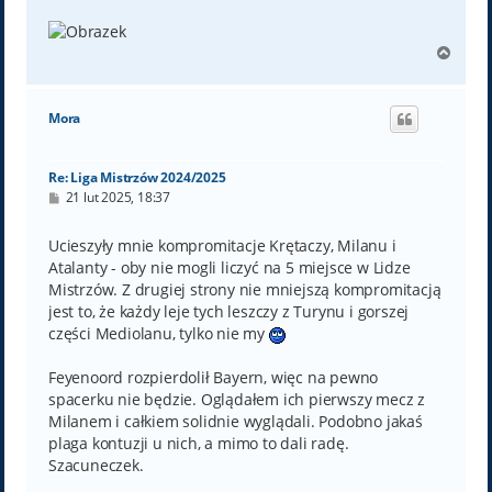
N
a
g
ó
Mora
r
ę
Re: Liga Mistrzów 2024/2025
P
21 lut 2025, 18:37
o
s
t
Ucieszyły mnie kompromitacje Krętaczy, Milanu i
Atalanty - oby nie mogli liczyć na 5 miejsce w Lidze
Mistrzów. Z drugiej strony nie mniejszą kompromitacją
jest to, że każdy leje tych leszczy z Turynu i gorszej
części Mediolanu, tylko nie my
Feyenoord rozpierdolił Bayern, więc na pewno
spacerku nie będzie. Oglądałem ich pierwszy mecz z
Milanem i całkiem solidnie wyglądali. Podobno jakaś
plaga kontuzji u nich, a mimo to dali radę.
Szacuneczek.