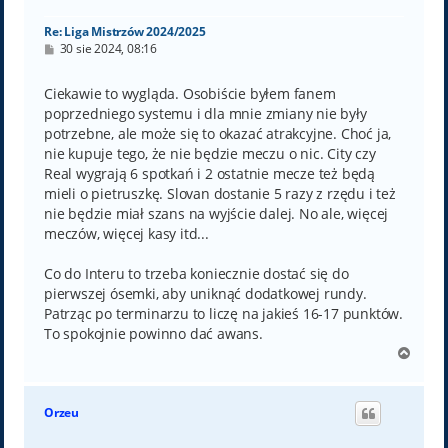
ę
Re: Liga Mistrzów 2024/2025
P
30 sie 2024, 08:16
o
s
t
Ciekawie to wygląda. Osobiście byłem fanem
poprzedniego systemu i dla mnie zmiany nie były
potrzebne, ale może się to okazać atrakcyjne. Choć ja,
nie kupuje tego, że nie będzie meczu o nic. City czy
Real wygrają 6 spotkań i 2 ostatnie mecze też będą
mieli o pietruszkę. Slovan dostanie 5 razy z rzędu i też
nie będzie miał szans na wyjście dalej. No ale, więcej
meczów, więcej kasy itd...
Co do Interu to trzeba koniecznie dostać się do
pierwszej ósemki, aby uniknąć dodatkowej rundy.
Patrząc po terminarzu to liczę na jakieś 16-17 punktów.
To spokojnie powinno dać awans.
N
a
g
ó
Orzeu
r
ę