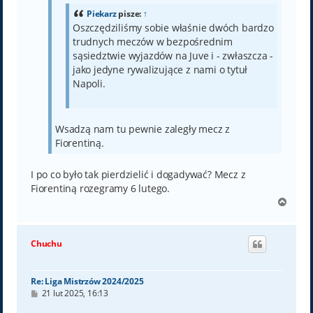
Piekarz
pisze:
↑
Oszczędziliśmy sobie właśnie dwóch bardzo
trudnych meczów w bezpośrednim
sąsiedztwie wyjazdów na Juve i - zwłaszcza -
jako jedyne rywalizujące z nami o tytuł
Napoli.
Wsadzą nam tu pewnie zaległy mecz z
Fiorentiną.
I po co było tak pierdzielić i dogadywać? Mecz z
Fiorentiną rozegramy 6 lutego.
N
a
g
ó
Chuchu
r
ę
Re: Liga Mistrzów 2024/2025
P
21 lut 2025, 16:13
o
s