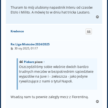
Thuram to mój ulubiony napastnik Interu od czasów
Eto'o i Milito. A mówię to w dniu hat tricka Lautaro.
N
a
g
ó
Kredence
r
ę
Re: Liga Mistrzów 2024/2025
P
30 sty 2025, 01:17
o
s
t
Piekarz
pisze:
↑
Oszczędziliśmy sobie właśnie dwóch bardzo
trudnych meczów w bezpośrednim sąsiedztwie
wyjazdów na Juve i - zwłaszcza - jako jedyne
rywalizujące z nami o tytuł Napoli.
Wsadzą nam tu pewnie zaległy mecz z Fiorentiną.
N
a