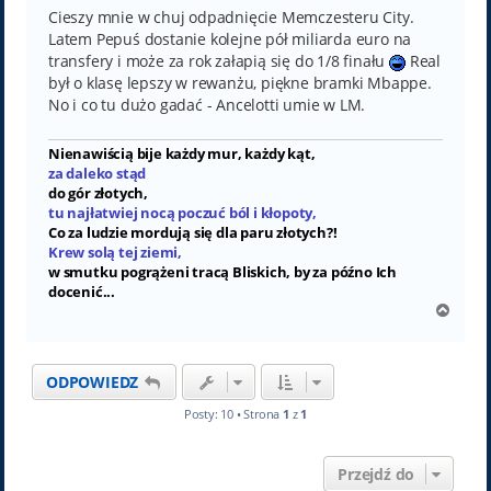
Cieszy mnie w chuj odpadnięcie Memczesteru City.
Latem Pepuś dostanie kolejne pół miliarda euro na
transfery i może za rok załapią się do 1/8 finału
Real
był o klasę lepszy w rewanżu, piękne bramki Mbappe.
No i co tu dużo gadać - Ancelotti umie w LM.
Nienawiścią bije każdy mur, każdy kąt,
za daleko stąd
do gór złotych,
tu najłatwiej nocą poczuć ból i kłopoty,
Co za ludzie mordują się dla paru złotych?!
Krew solą tej ziemi,
w smutku pogrążeni tracą Bliskich, by za późno Ich
docenić...
N
a
g
ó
ODPOWIEDZ
r
ę
Posty: 10 • Strona
1
z
1
Przejdź do