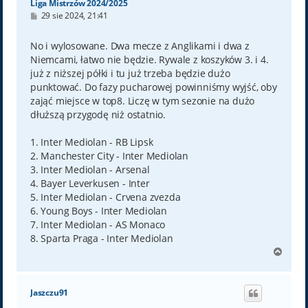
Liga Mistrzów 2024/2025
P
29 sie 2024, 21:41
o
s
t
No i wylosowane. Dwa mecze z Anglikami i dwa z
Niemcami, łatwo nie będzie. Rywale z koszyków 3. i 4.
już z niższej półki i tu już trzeba będzie dużo
punktować. Do fazy pucharowej powinniśmy wyjść, oby
zająć miejsce w top8. Liczę w tym sezonie na dużo
dłuższą przygodę niż ostatnio.
1. Inter Mediolan - RB Lipsk
2. Manchester City - Inter Mediolan
3. Inter Mediolan - Arsenal
4. Bayer Leverkusen - Inter
5. Inter Mediolan - Crvena zvezda
6. Young Boys - Inter Mediolan
7. Inter Mediolan - AS Monaco
8. Sparta Praga - Inter Mediolan
N
a
g
ó
Jaszczu91
r