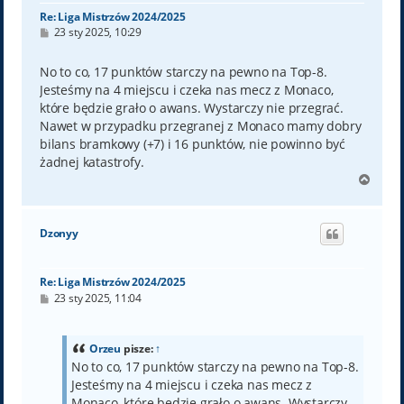
Re: Liga Mistrzów 2024/2025
P
23 sty 2025, 10:29
o
s
t
No to co, 17 punktów starczy na pewno na Top-8.
Jesteśmy na 4 miejscu i czeka nas mecz z Monaco,
które będzie grało o awans. Wystarczy nie przegrać.
Nawet w przypadku przegranej z Monaco mamy dobry
bilans bramkowy (+7) i 16 punktów, nie powinno być
żadnej katastrofy.
N
a
g
ó
Dzonyy
r
ę
Re: Liga Mistrzów 2024/2025
P
23 sty 2025, 11:04
o
s
t
Orzeu
pisze:
↑
No to co, 17 punktów starczy na pewno na Top-8.
Jesteśmy na 4 miejscu i czeka nas mecz z
Monaco, które będzie grało o awans. Wystarczy