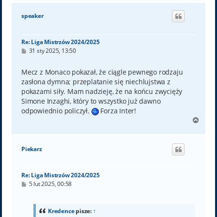
g
ó
speaker
r
ę
Re: Liga Mistrzów 2024/2025
P
31 sty 2025, 13:50
o
s
t
Mecz z Monaco pokazał, że ciągle pewnego rodzaju
zasłona dymna; przeplatanie się niechlujstwa z
pokazami siły. Mam nadzieję, że na końcu zwycięży
Simone Inzaghi, który to wszystko już dawno
odpowiednio policzył.
Forza Inter!
N
a
g
ó
Piekarz
r
ę
Re: Liga Mistrzów 2024/2025
P
5 lut 2025, 00:58
o
s
t
Kredence
pisze:
↑