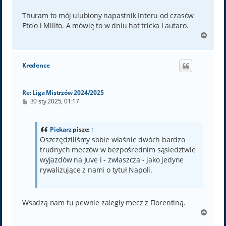
Thuram to mój ulubiony napastnik Interu od czasów
Eto'o i Milito. A mówię to w dniu hat tricka Lautaro.
N
a
g
ó
Kredence
r
ę
Re: Liga Mistrzów 2024/2025
P
30 sty 2025, 01:17
o
s
t
Piekarz
pisze:
↑
Oszczędziliśmy sobie właśnie dwóch bardzo
trudnych meczów w bezpośrednim sąsiedztwie
wyjazdów na Juve i - zwłaszcza - jako jedyne
rywalizujące z nami o tytuł Napoli.
Wsadzą nam tu pewnie zaległy mecz z Fiorentiną.
N
a