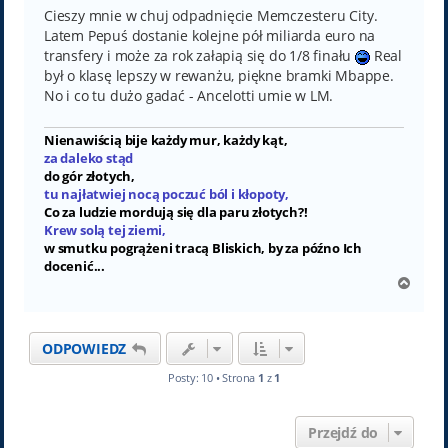
Cieszy mnie w chuj odpadnięcie Memczesteru City.
Latem Pepuś dostanie kolejne pół miliarda euro na
transfery i może za rok załapią się do 1/8 finału
Real
był o klasę lepszy w rewanżu, piękne bramki Mbappe.
No i co tu dużo gadać - Ancelotti umie w LM.
Nienawiścią bije każdy mur, każdy kąt,
za daleko stąd
do gór złotych,
tu najłatwiej nocą poczuć ból i kłopoty,
Co za ludzie mordują się dla paru złotych?!
Krew solą tej ziemi,
w smutku pogrążeni tracą Bliskich, by za późno Ich
docenić...
N
a
g
ó
ODPOWIEDZ
r
ę
Posty: 10 • Strona
1
z
1
Przejdź do