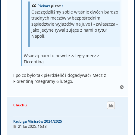
Piekarz
pisze:
↑
Oszczędziliśmy sobie właśnie dwóch bardzo
trudnych meczów w bezpośrednim
sąsiedztwie wyjazdów na Juve i - zwłaszcza -
jako jedyne rywalizujące z nami o tytuł
Napoli.
Wsadzą nam tu pewnie zaległy mecz z
Fiorentiną.
I po co było tak pierdzielić i dogadywać? Mecz z
Fiorentiną rozegramy 6 lutego.
N
a
g
ó
Chuchu
r
ę
Re: Liga Mistrzów 2024/2025
P
21 lut 2025, 16:13
o
s