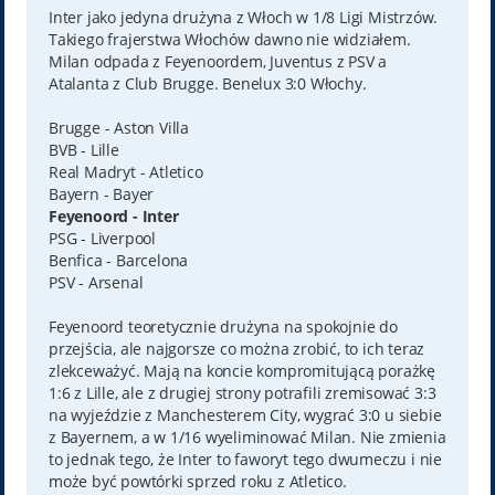
t
Inter jako jedyna drużyna z Włoch w 1/8 Ligi Mistrzów.
Takiego frajerstwa Włochów dawno nie widziałem.
Milan odpada z Feyenoordem, Juventus z PSV a
Atalanta z Club Brugge. Benelux 3:0 Włochy.
Brugge - Aston Villa
BVB - Lille
Real Madryt - Atletico
Bayern - Bayer
Feyenoord - Inter
PSG - Liverpool
Benfica - Barcelona
PSV - Arsenal
Feyenoord teoretycznie drużyna na spokojnie do
przejścia, ale najgorsze co można zrobić, to ich teraz
zlekceważyć. Mają na koncie kompromitującą porażkę
1:6 z Lille, ale z drugiej strony potrafili zremisować 3:3
na wyjeździe z Manchesterem City, wygrać 3:0 u siebie
z Bayernem, a w 1/16 wyeliminować Milan. Nie zmienia
to jednak tego, że Inter to faworyt tego dwumeczu i nie
może być powtórki sprzed roku z Atletico.