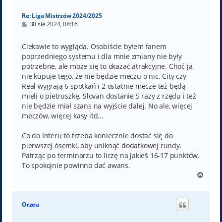
ę
Re: Liga Mistrzów 2024/2025
P
30 sie 2024, 08:16
o
s
t
Ciekawie to wygląda. Osobiście byłem fanem
poprzedniego systemu i dla mnie zmiany nie były
potrzebne, ale może się to okazać atrakcyjne. Choć ja,
nie kupuje tego, że nie będzie meczu o nic. City czy
Real wygrają 6 spotkań i 2 ostatnie mecze też będą
mieli o pietruszkę. Slovan dostanie 5 razy z rzędu i też
nie będzie miał szans na wyjście dalej. No ale, więcej
meczów, więcej kasy itd...
Co do Interu to trzeba koniecznie dostać się do
pierwszej ósemki, aby uniknąć dodatkowej rundy.
Patrząc po terminarzu to liczę na jakieś 16-17 punktów.
To spokojnie powinno dać awans.
N
a
g
ó
Orzeu
r
ę