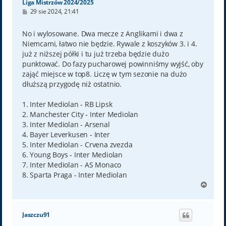
Liga Mistrzów 2024/2025
P
29 sie 2024, 21:41
o
s
t
No i wylosowane. Dwa mecze z Anglikami i dwa z
Niemcami, łatwo nie będzie. Rywale z koszyków 3. i 4.
już z niższej półki i tu już trzeba będzie dużo
punktować. Do fazy pucharowej powinniśmy wyjść, oby
zająć miejsce w top8. Liczę w tym sezonie na dużo
dłuższą przygodę niż ostatnio.
1. Inter Mediolan - RB Lipsk
2. Manchester City - Inter Mediolan
3. Inter Mediolan - Arsenal
4. Bayer Leverkusen - Inter
5. Inter Mediolan - Crvena zvezda
6. Young Boys - Inter Mediolan
7. Inter Mediolan - AS Monaco
8. Sparta Praga - Inter Mediolan
N
a
g
ó
Jaszczu91
r