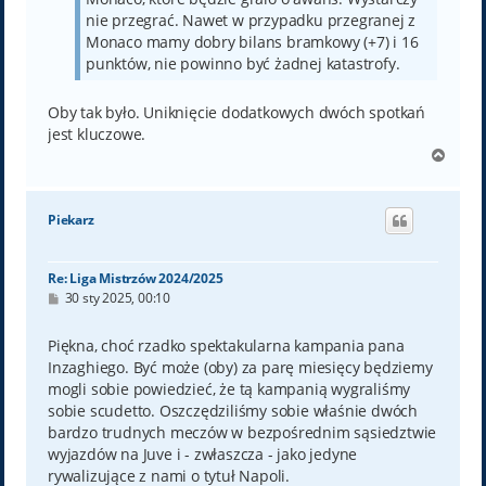
nie przegrać. Nawet w przypadku przegranej z
Monaco mamy dobry bilans bramkowy (+7) i 16
punktów, nie powinno być żadnej katastrofy.
Oby tak było. Uniknięcie dodatkowych dwóch spotkań
jest kluczowe.
N
a
g
ó
Piekarz
r
ę
Re: Liga Mistrzów 2024/2025
P
30 sty 2025, 00:10
o
s
t
Piękna, choć rzadko spektakularna kampania pana
Inzaghiego. Być może (oby) za parę miesięcy będziemy
mogli sobie powiedzieć, że tą kampanią wygraliśmy
sobie scudetto. Oszczędziliśmy sobie właśnie dwóch
bardzo trudnych meczów w bezpośrednim sąsiedztwie
wyjazdów na Juve i - zwłaszcza - jako jedyne
rywalizujące z nami o tytuł Napoli.