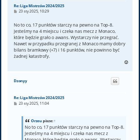
Re: Liga Mistrzów 2024/2025
P
23 sty 2025, 10:29
o
s
t
No to co, 17 punktów starczy na pewno na Top-8.
Jesteśmy na 4 miejscu i czeka nas mecz z Monaco,
które będzie grało o awans. Wystarczy nie przegrać.
Nawet w przypadku przegranej z Monaco mamy dobry
bilans bramkowy (+7) i 16 punktów, nie powinno być
żadnej katastrofy.
N
a
g
ó
Dzonyy
r
ę
Re: Liga Mistrzów 2024/2025
P
23 sty 2025, 11:04
o
s
t
Orzeu
pisze:
↑
No to co, 17 punktów starczy na pewno na Top-8.
Jesteśmy na 4 miejscu i czeka nas mecz z
Monaco, które będzie grało o awans. Wystarczy