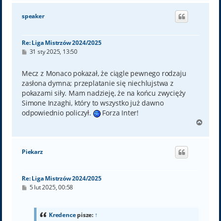
g
ó
speaker
r
ę
Re: Liga Mistrzów 2024/2025
P
31 sty 2025, 13:50
o
s
t
Mecz z Monaco pokazał, że ciągle pewnego rodzaju
zasłona dymna; przeplatanie się niechlujstwa z
pokazami siły. Mam nadzieję, że na końcu zwycięży
Simone Inzaghi, który to wszystko już dawno
odpowiednio policzył.
Forza Inter!
N
a
g
ó
Piekarz
r
ę
Re: Liga Mistrzów 2024/2025
P
5 lut 2025, 00:58
o
s
t
Kredence
pisze:
↑