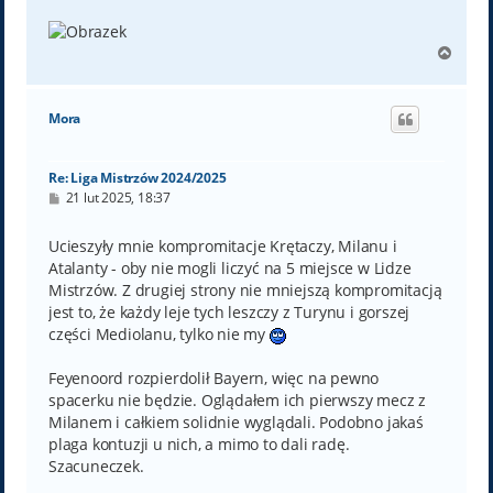
N
a
g
ó
Mora
r
ę
Re: Liga Mistrzów 2024/2025
P
21 lut 2025, 18:37
o
s
t
Ucieszyły mnie kompromitacje Krętaczy, Milanu i
Atalanty - oby nie mogli liczyć na 5 miejsce w Lidze
Mistrzów. Z drugiej strony nie mniejszą kompromitacją
jest to, że każdy leje tych leszczy z Turynu i gorszej
części Mediolanu, tylko nie my
Feyenoord rozpierdolił Bayern, więc na pewno
spacerku nie będzie. Oglądałem ich pierwszy mecz z
Milanem i całkiem solidnie wyglądali. Podobno jakaś
plaga kontuzji u nich, a mimo to dali radę.
Szacuneczek.