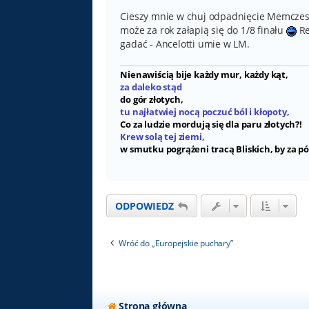
Cieszy mnie w chuj odpadnięcie Memczeste
może za rok załapią się do 1/8 finału
Re
gadać - Ancelotti umie w LM.
Nienawiścią bije każdy mur, każdy kąt,
za daleko stąd
do gór złotych,
tu najłatwiej nocą poczuć ból i kłopoty,
Co za ludzie mordują się dla paru złotych?!
Krew solą tej ziemi,
w smutku pogrążeni tracą Bliskich, by za pó
ODPOWIEDZ
Wróć do „Europejskie puchary”
Strona główna