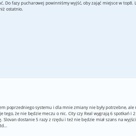
ać. Do fazy pucharowej powinniśmy wyjść, oby zająć miejsce w top8. 
iż ostatnio.
nem poprzedniego systemu i dla mnie zmiany nie były potrzebne, ale
je tego, że nie będzie meczu o nic. City czy Real wygrają 6 spotkań i 2
. Slovan dostanie 5 razy z rzędu i też nie będzie miał szans na wyjśc
d...