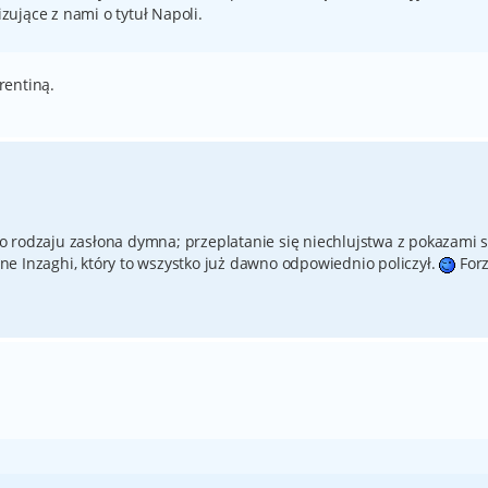
izujące z nami o tytuł Napoli.
rentiną.
 rodzaju zasłona dymna; przeplatanie się niechlujstwa z pokazami si
e Inzaghi, który to wszystko już dawno odpowiednio policzył.
For