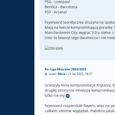
PSG - Liverpool
Benfica - Barcelona
PSV - Arsenal
Feyenoord teoretycznie drużyna na spokojn
Mają na koncie kompromitującą porażkę 1:6 
Manchesterem City, wygrać 3:0 u siebie z
Inter to faworyt tego dwumeczu i nie może
Re: Liga Mistrzów 2024/2025
P
autor:
Mora
»
21 lut 2025, 18:37
o
s
t
Ucieszyły mnie kompromitacje Krętaczy, Mil
drugiej strony nie mniejszą kompromitacją 
tylko nie my
Feyenoord rozpierdolił Bayern, więc na p
całkiem solidnie wyglądali. Podobno jakaś