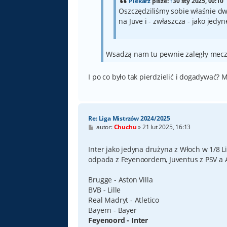
Piekarz
pisze:
↑
30 sty 2025, 00:10
Oszczędziliśmy sobie właśnie 
na Juve i - zwłaszcza - jako jedyn
Wsadzą nam tu pewnie zaległy mecz 
I po co było tak pierdzielić i dogadywać? 
Re: Liga Mistrzów 2024/2025
P
autor:
Chuchu
»
21 lut 2025, 16:13
o
s
t
Inter jako jedyna drużyna z Włoch w 1/8 
odpada z Feyenoordem, Juventus z PSV a A
Brugge - Aston Villa
BVB - Lille
Real Madryt - Atletico
Bayern - Bayer
Feyenoord - Inter