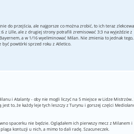
ie do przejścia, ale najgorsze co można zrobić, to ich teraz zlekcewa
z Lille, ale z drugiej strony potrafili zremisować 3:3 na wyjeździe z
 Bayernem, a w 1/16 wyeliminować Milan. Nie zmienia to jednak tego,
 być powtórki sprzed roku z Atletico.
anu i Atalanty - oby nie mogli liczyć na 5 miejsce w Lidze Mistrzów.
jest to, że każdy leje tych leszczy z Turynu i gorszej części Mediolan
ewno spacerku nie będzie. Oglądałem ich pierwszy mecz z Milanem i
 plaga kontuzji u nich, a mimo to dali radę. Szacuneczek.