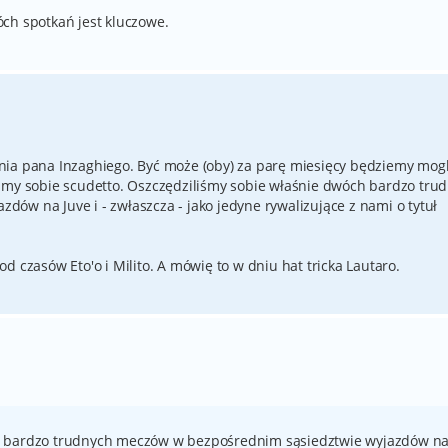
ch spotkań jest kluczowe.
nia pana Inzaghiego. Być może (oby) za parę miesięcy będziemy mogl
śmy sobie scudetto. Oszczędziliśmy sobie właśnie dwóch bardzo tru
ów na Juve i - zwłaszcza - jako jedyne rywalizujące z nami o tytuł
d czasów Eto'o i Milito. A mówię to w dniu hat tricka Lautaro.
h bardzo trudnych meczów w bezpośrednim sąsiedztwie wyjazdów n