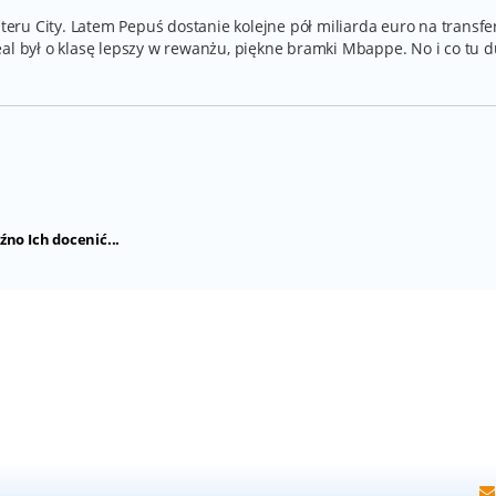
ru City. Latem Pepuś dostanie kolejne pół miliarda euro na transfer
al był o klasę lepszy w rewanżu, piękne bramki Mbappe. No i co tu 
źno Ich docenić...