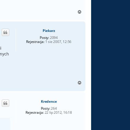
N
a
g
ó
Piekarz
r
ę
Posty:
2094
Rejestracja:
1 sie 2007, 12:56
i
dnych
N
a
g
ó
Kredence
r
ę
Posty:
264
Rejestracja:
22 lip 2012, 16:18
a