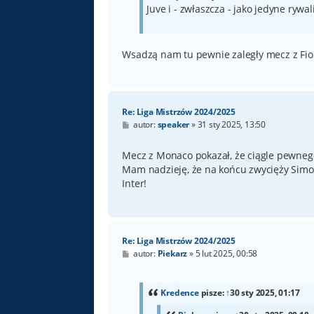
Juve i - zwłaszcza - jako jedyne rywal
Wsadzą nam tu pewnie zaległy mecz z Fio
Re: Liga Mistrzów 2024/2025
P
autor:
speaker
»
31 sty 2025, 13:50
o
s
t
Mecz z Monaco pokazał, że ciągle pewnego
Mam nadzieję, że na końcu zwycięży Simon
Inter!
Re: Liga Mistrzów 2024/2025
P
autor:
Piekarz
»
5 lut 2025, 00:58
o
s
t
Kredence
pisze:
↑
30 sty 2025, 01:17