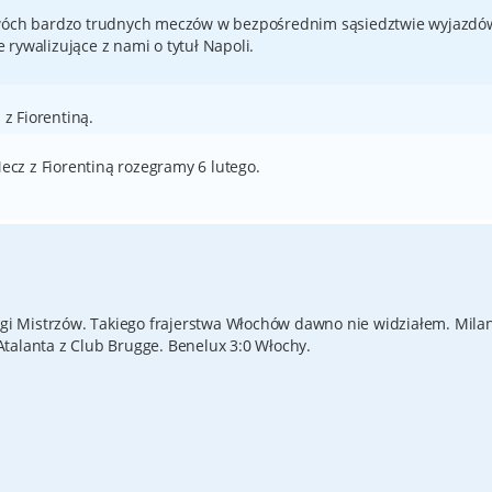
dwóch bardzo trudnych meczów w bezpośrednim sąsiedztwie wyjazdó
e rywalizujące z nami o tytuł Napoli.
z Fiorentiną.
Mecz z Fiorentiną rozegramy 6 lutego.
Ligi Mistrzów. Takiego frajerstwa Włochów dawno nie widziałem. Mila
talanta z Club Brugge. Benelux 3:0 Włochy.