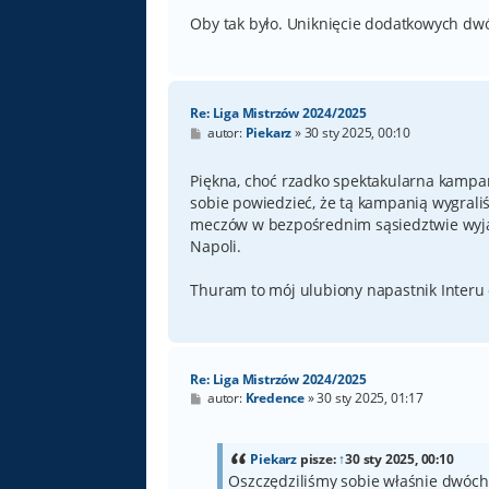
Oby tak było. Uniknięcie dodatkowych dwó
Re: Liga Mistrzów 2024/2025
P
autor:
Piekarz
»
30 sty 2025, 00:10
o
s
t
Piękna, choć rzadko spektakularna kampa
sobie powiedzieć, że tą kampanią wygrali
meczów w bezpośrednim sąsiedztwie wyjazd
Napoli.
Thuram to mój ulubiony napastnik Interu o
Re: Liga Mistrzów 2024/2025
P
autor:
Kredence
»
30 sty 2025, 01:17
o
s
t
Piekarz
pisze:
↑
30 sty 2025, 00:10
Oszczędziliśmy sobie właśnie dwóc