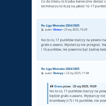
Co do Interu to trzeba koniecznie dostać 
terminarzu to liczę na jakieś 16-17 punk
Re: Liga Mistrzów 2024/2025
P
autor:
Orzeu
»
23 sty 2025, 10:29
o
s
t
No to co, 17 punktów starczy na pewno na
grało o awans. Wystarczy nie przegrać. 
i 16 punktów, nie powinno być żadnej kata
Re: Liga Mistrzów 2024/2025
P
autor:
Dzonyy
»
23 sty 2025, 11:04
o
s
t
Orzeu
pisze:
↑
23 sty 2025, 10:29
No to co, 17 punktów starczy na pew
będzie grało o awans. Wystarczy ni
bramkowy (+7) i 16 punktów, nie pow