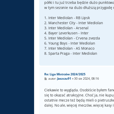
półki i tu już trzeba będzie dużo punktow
w tym sezonie na dużo dłuższą przygodę n
1. Inter Mediolan - RB Lipsk
2. Manchester City - Inter Mediolan
3. Inter Mediolan - Arsenal
4. Bayer Leverkusen - Inter
5. Inter Mediolan - Crvena zvezda
6. Young Boys - Inter Mediolan
7. Inter Mediolan - AS Monaco
8. Sparta Praga - Inter Mediolan
Re: Liga Mistrzów 2024/2025
P
autor:
Jaszczu91
»
30 sie 2024, 08:16
o
s
t
Ciekawie to wygląda. Osobiście byłem fa
się to okazać atrakcyjne. Choć ja, nie kupu
ostatnie mecze też będą mieli o pietruszkę
dalej. No ale, więcej meczów, więcej kasy it