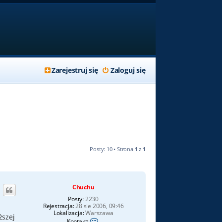
Zarejestruj się
Zaloguj się
Posty: 10 • Strona
1
z
1
Chuchu
Posty:
2230
Rejestracja:
28 sie 2006, 09:46
Lokalizacja:
Warszawa
ższej
S
Kontakt: