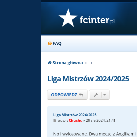
FAQ
Strona główna
Liga Mistrzów 2024/2025
ODPOWIEDZ
Liga Mistrzów 2024/2025
P
autor:
Chuchu
»
29 sie 2024, 21:41
o
s
t
No i wylosowane. Dwa mecze z Anglikami i 