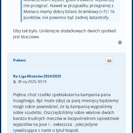
nie przegrać. Nawet w przypadku przegranej z
Monaco mamy dobry bilans bramkowy (+7) i 16
punktów, nie powinno być żadnej katastrofy.
Oby tak było. Uniknięcie dodatkowych dwóch spotkań
jest kluczowe.
N
a
g
ó
Piekarz
r
ę
Re: Liga Mistrzów 2024/2025
P
30 sty 2025, 00:10
o
s
t
Piękna, choć rzadko spektakularna kampania pana
Inzaghiego. Być może (oby) za parę miesięcy będziemy
mogli sobie powiedzieć, że tą kampanią wygraliśmy
sobie scudetto. Oszczędziliśmy sobie właśnie dwóch
bardzo trudnych meczów w bezpośrednim sąsiedztwie
wyjazdów na Juve i - zwłaszcza - jako jedyne
rywalizujące z nami o tytuł Napoli.