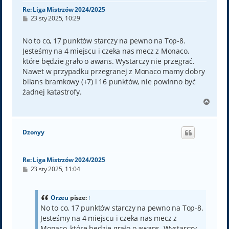
Re: Liga Mistrzów 2024/2025
P
23 sty 2025, 10:29
o
s
t
No to co, 17 punktów starczy na pewno na Top-8.
Jesteśmy na 4 miejscu i czeka nas mecz z Monaco,
które będzie grało o awans. Wystarczy nie przegrać.
Nawet w przypadku przegranej z Monaco mamy dobry
bilans bramkowy (+7) i 16 punktów, nie powinno być
żadnej katastrofy.
N
a
g
ó
Dzonyy
r
ę
Re: Liga Mistrzów 2024/2025
P
23 sty 2025, 11:04
o
s
t
Orzeu
pisze:
↑
No to co, 17 punktów starczy na pewno na Top-8.
Jesteśmy na 4 miejscu i czeka nas mecz z
Monaco, które będzie grało o awans. Wystarczy