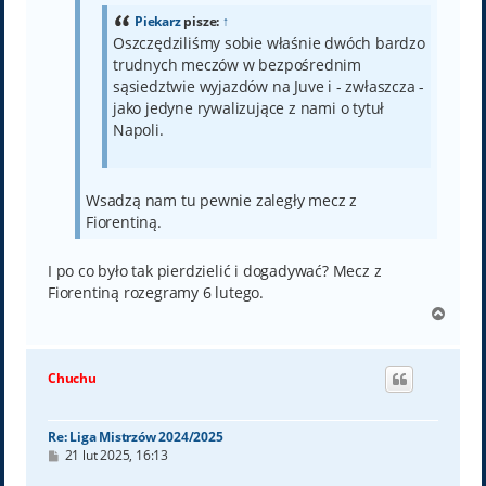
Piekarz
pisze:
↑
Oszczędziliśmy sobie właśnie dwóch bardzo
trudnych meczów w bezpośrednim
sąsiedztwie wyjazdów na Juve i - zwłaszcza -
jako jedyne rywalizujące z nami o tytuł
Napoli.
Wsadzą nam tu pewnie zaległy mecz z
Fiorentiną.
I po co było tak pierdzielić i dogadywać? Mecz z
Fiorentiną rozegramy 6 lutego.
N
a
g
ó
Chuchu
r
ę
Re: Liga Mistrzów 2024/2025
P
21 lut 2025, 16:13
o
s