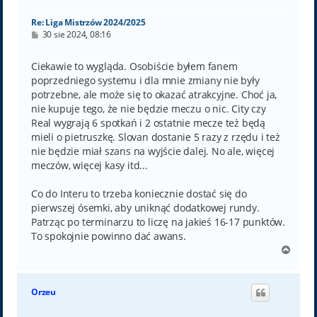
ę
Re: Liga Mistrzów 2024/2025
P
30 sie 2024, 08:16
o
s
t
Ciekawie to wygląda. Osobiście byłem fanem
poprzedniego systemu i dla mnie zmiany nie były
potrzebne, ale może się to okazać atrakcyjne. Choć ja,
nie kupuje tego, że nie będzie meczu o nic. City czy
Real wygrają 6 spotkań i 2 ostatnie mecze też będą
mieli o pietruszkę. Slovan dostanie 5 razy z rzędu i też
nie będzie miał szans na wyjście dalej. No ale, więcej
meczów, więcej kasy itd...
Co do Interu to trzeba koniecznie dostać się do
pierwszej ósemki, aby uniknąć dodatkowej rundy.
Patrząc po terminarzu to liczę na jakieś 16-17 punktów.
To spokojnie powinno dać awans.
N
a
g
ó
Orzeu
r
ę