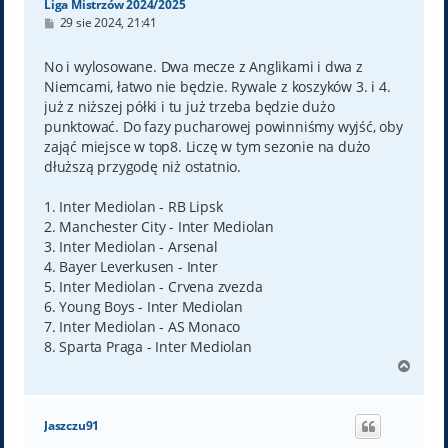
Liga Mistrzów 2024/2025
P
29 sie 2024, 21:41
o
s
t
No i wylosowane. Dwa mecze z Anglikami i dwa z
Niemcami, łatwo nie będzie. Rywale z koszyków 3. i 4.
już z niższej półki i tu już trzeba będzie dużo
punktować. Do fazy pucharowej powinniśmy wyjść, oby
zająć miejsce w top8. Liczę w tym sezonie na dużo
dłuższą przygodę niż ostatnio.
1. Inter Mediolan - RB Lipsk
2. Manchester City - Inter Mediolan
3. Inter Mediolan - Arsenal
4. Bayer Leverkusen - Inter
5. Inter Mediolan - Crvena zvezda
6. Young Boys - Inter Mediolan
7. Inter Mediolan - AS Monaco
8. Sparta Praga - Inter Mediolan
N
a
g
ó
Jaszczu91
r