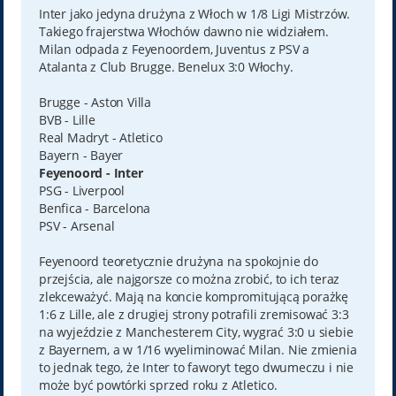
t
Inter jako jedyna drużyna z Włoch w 1/8 Ligi Mistrzów.
Takiego frajerstwa Włochów dawno nie widziałem.
Milan odpada z Feyenoordem, Juventus z PSV a
Atalanta z Club Brugge. Benelux 3:0 Włochy.
Brugge - Aston Villa
BVB - Lille
Real Madryt - Atletico
Bayern - Bayer
Feyenoord - Inter
PSG - Liverpool
Benfica - Barcelona
PSV - Arsenal
Feyenoord teoretycznie drużyna na spokojnie do
przejścia, ale najgorsze co można zrobić, to ich teraz
zlekceważyć. Mają na koncie kompromitującą porażkę
1:6 z Lille, ale z drugiej strony potrafili zremisować 3:3
na wyjeździe z Manchesterem City, wygrać 3:0 u siebie
z Bayernem, a w 1/16 wyeliminować Milan. Nie zmienia
to jednak tego, że Inter to faworyt tego dwumeczu i nie
może być powtórki sprzed roku z Atletico.