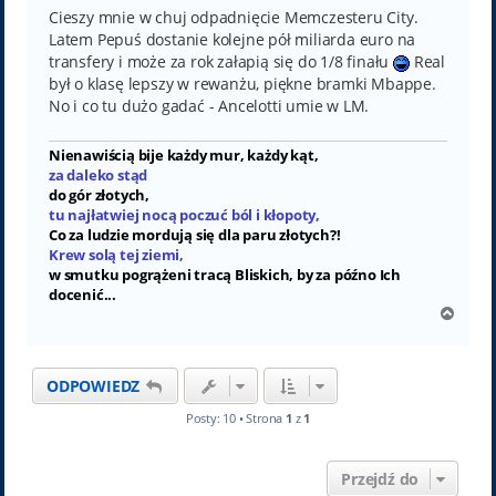
Cieszy mnie w chuj odpadnięcie Memczesteru City.
Latem Pepuś dostanie kolejne pół miliarda euro na
transfery i może za rok załapią się do 1/8 finału
Real
był o klasę lepszy w rewanżu, piękne bramki Mbappe.
No i co tu dużo gadać - Ancelotti umie w LM.
Nienawiścią bije każdy mur, każdy kąt,
za daleko stąd
do gór złotych,
tu najłatwiej nocą poczuć ból i kłopoty,
Co za ludzie mordują się dla paru złotych?!
Krew solą tej ziemi,
w smutku pogrążeni tracą Bliskich, by za późno Ich
docenić...
N
a
g
ó
ODPOWIEDZ
r
ę
Posty: 10 • Strona
1
z
1
Przejdź do