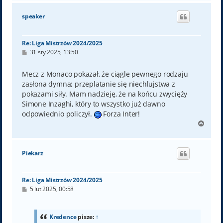
g
ó
speaker
r
ę
Re: Liga Mistrzów 2024/2025
P
31 sty 2025, 13:50
o
s
t
Mecz z Monaco pokazał, że ciągle pewnego rodzaju
zasłona dymna; przeplatanie się niechlujstwa z
pokazami siły. Mam nadzieję, że na końcu zwycięży
Simone Inzaghi, który to wszystko już dawno
odpowiednio policzył.
Forza Inter!
N
a
g
ó
Piekarz
r
ę
Re: Liga Mistrzów 2024/2025
P
5 lut 2025, 00:58
o
s
t
Kredence
pisze:
↑