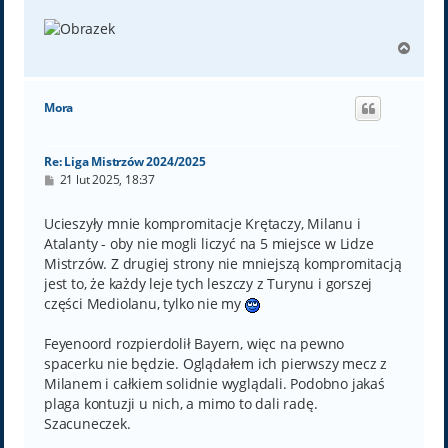
N
a
g
ó
Mora
r
ę
Re: Liga Mistrzów 2024/2025
P
21 lut 2025, 18:37
o
s
t
Ucieszyły mnie kompromitacje Krętaczy, Milanu i
Atalanty - oby nie mogli liczyć na 5 miejsce w Lidze
Mistrzów. Z drugiej strony nie mniejszą kompromitacją
jest to, że każdy leje tych leszczy z Turynu i gorszej
części Mediolanu, tylko nie my
Feyenoord rozpierdolił Bayern, więc na pewno
spacerku nie będzie. Oglądałem ich pierwszy mecz z
Milanem i całkiem solidnie wyglądali. Podobno jakaś
plaga kontuzji u nich, a mimo to dali radę.
Szacuneczek.