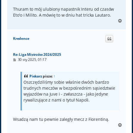
Thuram to mój ulubiony napastnik Interu od czasów
Eto'o i Milito. A mówię to w dniu hat tricka Lautaro.
N
a
g
ó
Kredence
r
ę
Re: Liga Mistrzów 2024/2025
P
30 sty 2025, 01:17
o
s
t
Piekarz
pisze:
↑
Oszczędziliśmy sobie właśnie dwóch bardzo
trudnych meczów w bezpośrednim sąsiedztwie
wyjazdów na Juve i - zwłaszcza - jako jedyne
rywalizujące z nami o tytuł Napoli.
Wsadzą nam tu pewnie zaległy mecz z Fiorentiną.
N
a