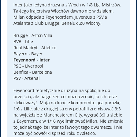
t
Inter jako jedyna drużyna z Włoch w 1/8 Ligi Mistrzów.
Takiego frajerstwa Włochów dawno nie widziałem.
Milan odpada z Feyenoordem, Juventus z PSV a
Atalanta z Club Brugge. Benelux 3:0 Włochy.
Brugge - Aston Villa
BVB - Lille
Real Madryt - Atletico
Bayern - Bayer
Feyenoord - Inter
PSG - Liverpool
Benfica - Barcelona
PSV - Arsenal
Feyenoord teoretycznie drużyna na spokojnie do
przejścia, ale najgorsze co można zrobić, to ich teraz
zlekceważyć. Mają na koncie kompromitującą porażkę
1:6 z Lille, ale z drugiej strony potrafili zremisować 3:3
na wyjeździe z Manchesterem City, wygrać 3:0 u siebie
z Bayernem, a w 1/16 wyeliminować Milan. Nie zmienia
to jednak tego, że Inter to faworyt tego dwumeczu i nie
może być powtórki sprzed roku z Atletico.