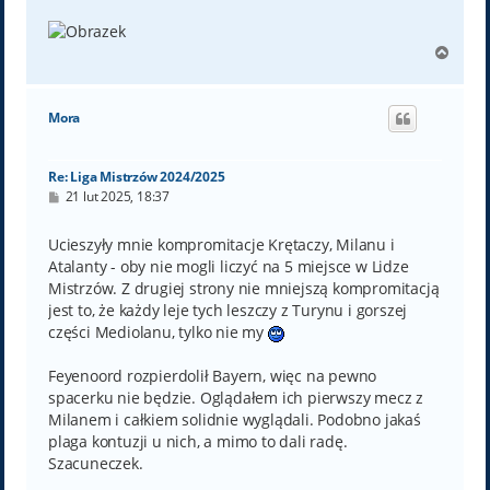
N
a
g
ó
Mora
r
ę
Re: Liga Mistrzów 2024/2025
P
21 lut 2025, 18:37
o
s
t
Ucieszyły mnie kompromitacje Krętaczy, Milanu i
Atalanty - oby nie mogli liczyć na 5 miejsce w Lidze
Mistrzów. Z drugiej strony nie mniejszą kompromitacją
jest to, że każdy leje tych leszczy z Turynu i gorszej
części Mediolanu, tylko nie my
Feyenoord rozpierdolił Bayern, więc na pewno
spacerku nie będzie. Oglądałem ich pierwszy mecz z
Milanem i całkiem solidnie wyglądali. Podobno jakaś
plaga kontuzji u nich, a mimo to dali radę.
Szacuneczek.