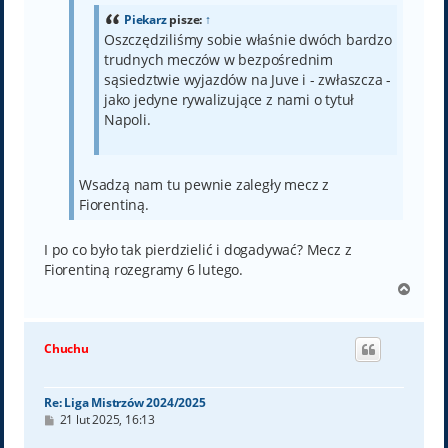
Piekarz
pisze:
↑
Oszczędziliśmy sobie właśnie dwóch bardzo
trudnych meczów w bezpośrednim
sąsiedztwie wyjazdów na Juve i - zwłaszcza -
jako jedyne rywalizujące z nami o tytuł
Napoli.
Wsadzą nam tu pewnie zaległy mecz z
Fiorentiną.
I po co było tak pierdzielić i dogadywać? Mecz z
Fiorentiną rozegramy 6 lutego.
N
a
g
ó
Chuchu
r
ę
Re: Liga Mistrzów 2024/2025
P
21 lut 2025, 16:13
o
s