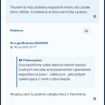
Thuram to mój ulubiony napastnik Interu od czasów
Eto'o i Milito. A mówię to w dniu hat tricka Lautaro.
N
a
g
ó
Kredence
r
ę
Re: Liga Mistrzów 2024/2025
P
30 sty 2025, 01:17
o
s
t
Piekarz
pisze:
↑
Oszczędziliśmy sobie właśnie dwóch bardzo
trudnych meczów w bezpośrednim sąsiedztwie
wyjazdów na Juve i - zwłaszcza - jako jedyne
rywalizujące z nami o tytuł Napoli.
Wsadzą nam tu pewnie zaległy mecz z Fiorentiną.
N
a