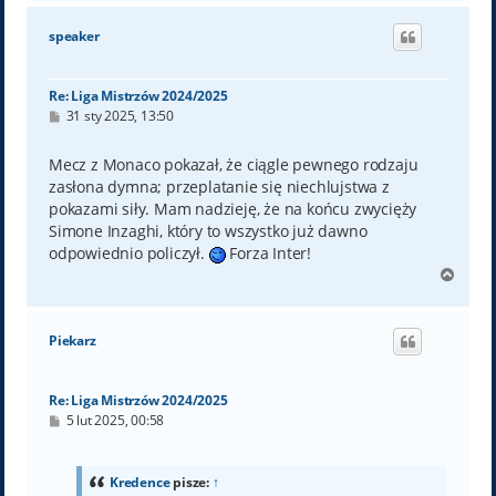
g
ó
speaker
r
ę
Re: Liga Mistrzów 2024/2025
P
31 sty 2025, 13:50
o
s
t
Mecz z Monaco pokazał, że ciągle pewnego rodzaju
zasłona dymna; przeplatanie się niechlujstwa z
pokazami siły. Mam nadzieję, że na końcu zwycięży
Simone Inzaghi, który to wszystko już dawno
odpowiednio policzył.
Forza Inter!
N
a
g
ó
Piekarz
r
ę
Re: Liga Mistrzów 2024/2025
P
5 lut 2025, 00:58
o
s
t
Kredence
pisze:
↑