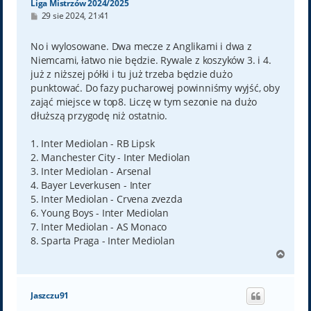
Liga Mistrzów 2024/2025
P
29 sie 2024, 21:41
o
s
t
No i wylosowane. Dwa mecze z Anglikami i dwa z
Niemcami, łatwo nie będzie. Rywale z koszyków 3. i 4.
już z niższej półki i tu już trzeba będzie dużo
punktować. Do fazy pucharowej powinniśmy wyjść, oby
zająć miejsce w top8. Liczę w tym sezonie na dużo
dłuższą przygodę niż ostatnio.
1. Inter Mediolan - RB Lipsk
2. Manchester City - Inter Mediolan
3. Inter Mediolan - Arsenal
4. Bayer Leverkusen - Inter
5. Inter Mediolan - Crvena zvezda
6. Young Boys - Inter Mediolan
7. Inter Mediolan - AS Monaco
8. Sparta Praga - Inter Mediolan
N
a
g
ó
Jaszczu91
r