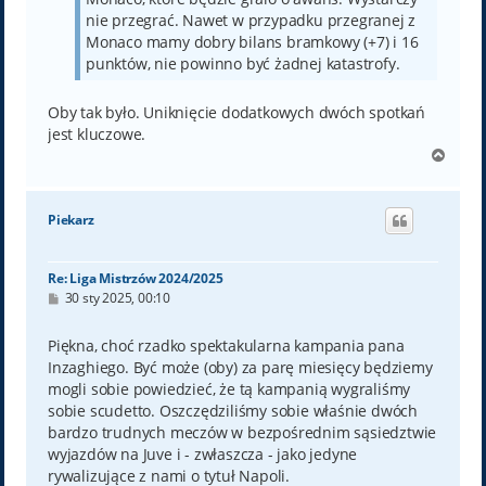
nie przegrać. Nawet w przypadku przegranej z
Monaco mamy dobry bilans bramkowy (+7) i 16
punktów, nie powinno być żadnej katastrofy.
Oby tak było. Uniknięcie dodatkowych dwóch spotkań
jest kluczowe.
N
a
g
ó
Piekarz
r
ę
Re: Liga Mistrzów 2024/2025
P
30 sty 2025, 00:10
o
s
t
Piękna, choć rzadko spektakularna kampania pana
Inzaghiego. Być może (oby) za parę miesięcy będziemy
mogli sobie powiedzieć, że tą kampanią wygraliśmy
sobie scudetto. Oszczędziliśmy sobie właśnie dwóch
bardzo trudnych meczów w bezpośrednim sąsiedztwie
wyjazdów na Juve i - zwłaszcza - jako jedyne
rywalizujące z nami o tytuł Napoli.