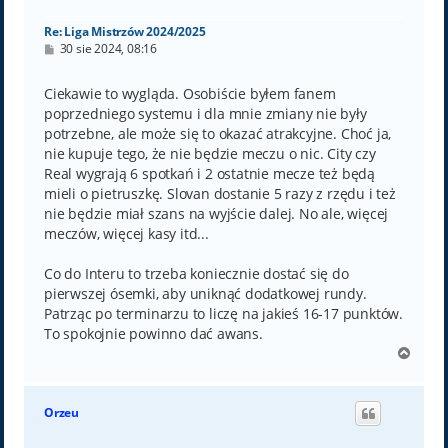
ę
Re: Liga Mistrzów 2024/2025
P
30 sie 2024, 08:16
o
s
t
Ciekawie to wygląda. Osobiście byłem fanem
poprzedniego systemu i dla mnie zmiany nie były
potrzebne, ale może się to okazać atrakcyjne. Choć ja,
nie kupuje tego, że nie będzie meczu o nic. City czy
Real wygrają 6 spotkań i 2 ostatnie mecze też będą
mieli o pietruszkę. Slovan dostanie 5 razy z rzędu i też
nie będzie miał szans na wyjście dalej. No ale, więcej
meczów, więcej kasy itd...
Co do Interu to trzeba koniecznie dostać się do
pierwszej ósemki, aby uniknąć dodatkowej rundy.
Patrząc po terminarzu to liczę na jakieś 16-17 punktów.
To spokojnie powinno dać awans.
N
a
g
ó
Orzeu
r
ę