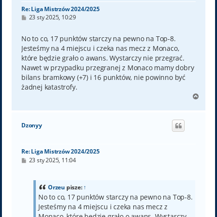
Re: Liga Mistrzów 2024/2025
P
23 sty 2025, 10:29
o
s
t
No to co, 17 punktów starczy na pewno na Top-8.
Jesteśmy na 4 miejscu i czeka nas mecz z Monaco,
które będzie grało o awans. Wystarczy nie przegrać.
Nawet w przypadku przegranej z Monaco mamy dobry
bilans bramkowy (+7) i 16 punktów, nie powinno być
żadnej katastrofy.
N
a
g
ó
Dzonyy
r
ę
Re: Liga Mistrzów 2024/2025
P
23 sty 2025, 11:04
o
s
t
Orzeu
pisze:
↑
No to co, 17 punktów starczy na pewno na Top-8.
Jesteśmy na 4 miejscu i czeka nas mecz z
Monaco, które będzie grało o awans. Wystarczy