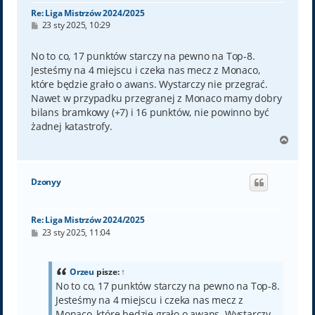
Re: Liga Mistrzów 2024/2025
P
23 sty 2025, 10:29
o
s
t
No to co, 17 punktów starczy na pewno na Top-8.
Jesteśmy na 4 miejscu i czeka nas mecz z Monaco,
które będzie grało o awans. Wystarczy nie przegrać.
Nawet w przypadku przegranej z Monaco mamy dobry
bilans bramkowy (+7) i 16 punktów, nie powinno być
żadnej katastrofy.
N
a
g
ó
Dzonyy
r
ę
Re: Liga Mistrzów 2024/2025
P
23 sty 2025, 11:04
o
s
t
Orzeu
pisze:
↑
No to co, 17 punktów starczy na pewno na Top-8.
Jesteśmy na 4 miejscu i czeka nas mecz z
Monaco, które będzie grało o awans. Wystarczy