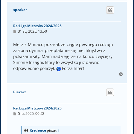
g
ó
speaker
r
ę
Re: Liga Mistrzów 2024/2025
P
31 sty 2025, 13:50
o
s
t
Mecz z Monaco pokazał, że ciągle pewnego rodzaju
zasłona dymna; przeplatanie się niechlujstwa z
pokazami siły. Mam nadzieję, że na końcu zwycięży
Simone Inzaghi, który to wszystko już dawno
odpowiednio policzył.
Forza Inter!
N
a
g
ó
Piekarz
r
ę
Re: Liga Mistrzów 2024/2025
P
5 lut 2025, 00:58
o
s
t
Kredence
pisze:
↑