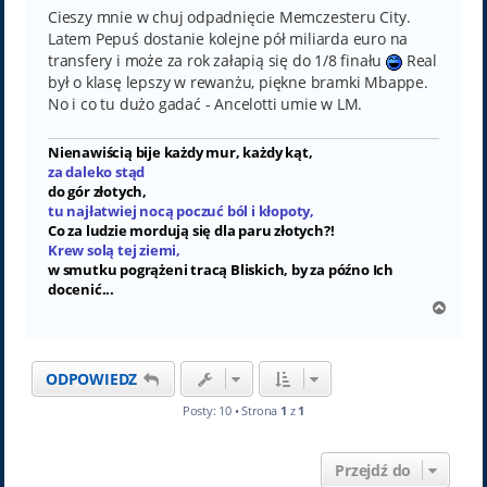
Cieszy mnie w chuj odpadnięcie Memczesteru City.
Latem Pepuś dostanie kolejne pół miliarda euro na
transfery i może za rok załapią się do 1/8 finału
Real
był o klasę lepszy w rewanżu, piękne bramki Mbappe.
No i co tu dużo gadać - Ancelotti umie w LM.
Nienawiścią bije każdy mur, każdy kąt,
za daleko stąd
do gór złotych,
tu najłatwiej nocą poczuć ból i kłopoty,
Co za ludzie mordują się dla paru złotych?!
Krew solą tej ziemi,
w smutku pogrążeni tracą Bliskich, by za późno Ich
docenić...
N
a
g
ó
ODPOWIEDZ
r
ę
Posty: 10 • Strona
1
z
1
Przejdź do