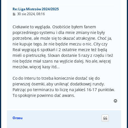
ę
Re: Liga Mistrzów 2024/2025
P
30 sie 2024, 08:16
o
s
t
Ciekawie to wygląda. Osobiście byłem fanem
poprzedniego systemu i dla mnie zmiany nie były
potrzebne, ale może się to okazać atrakcyjne. Choć ja,
nie kupuje tego, że nie będzie meczu o nic. City czy
Real wygrają 6 spotkań i 2 ostatnie mecze też będą
mieli o pietruszkę. Slovan dostanie 5 razy z rzędu i też
nie będzie miał szans na wyjście dalej. No ale, więcej
meczów, więcej kasy itd...
Co do Interu to trzeba koniecznie dostać się do
pierwszej ósemki, aby uniknąć dodatkowej rundy.
Patrząc po terminarzu to liczę na jakieś 16-17 punktów.
To spokojnie powinno dać awans.
N
a
g
ó
Orzeu
r
ę