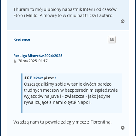
Thuram to mój ulubiony napastnik Interu od czasów
Eto'o i Milito. A mówię to w dniu hat tricka Lautaro.
N
a
g
ó
Kredence
r
ę
Re: Liga Mistrzów 2024/2025
P
30 sty 2025, 01:17
o
s
t
Piekarz
pisze:
↑
Oszczędziliśmy sobie właśnie dwóch bardzo
trudnych meczów w bezpośrednim sąsiedztwie
wyjazdów na Juve i - zwłaszcza - jako jedyne
rywalizujące z nami o tytuł Napoli.
Wsadzą nam tu pewnie zaległy mecz z Fiorentiną.
N
a