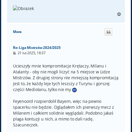
N
a
g
ó
Mora
r
ę
Re: Liga Mistrzów 2024/2025
P
21 lut 2025, 18:37
o
s
t
Ucieszyły mnie kompromitacje Krętaczy, Milanu i
Atalanty - oby nie mogli liczyć na 5 miejsce w Lidze
Mistrzów. Z drugiej strony nie mniejszą kompromitacją
jest to, że każdy leje tych leszczy z Turynu i gorszej
części Mediolanu, tylko nie my
Feyenoord rozpierdolił Bayern, więc na pewno
spacerku nie będzie. Oglądałem ich pierwszy mecz z
Milanem i całkiem solidnie wyglądali. Podobno jakaś
plaga kontuzji u nich, a mimo to dali radę.
Szacuneczek.