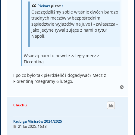
Piekarz
pisze:
↑
Oszczędziliśmy sobie właśnie dwóch bardzo
trudnych meczów w bezpośrednim
sąsiedztwie wyjazdów na Juve i - zwłaszcza -
jako jedyne rywalizujące z nami o tytuł
Napoli.
Wsadzą nam tu pewnie zaległy mecz z
Fiorentiną.
I po co było tak pierdzielić i dogadywać? Mecz z
Fiorentiną rozegramy 6 lutego.
N
a
g
ó
Chuchu
r
ę
Re: Liga Mistrzów 2024/2025
P
21 lut 2025, 16:13
o
s