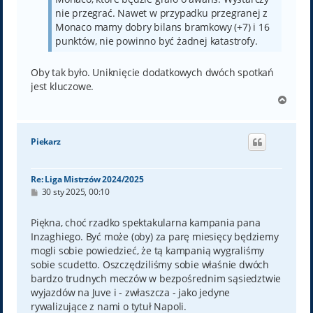
nie przegrać. Nawet w przypadku przegranej z
Monaco mamy dobry bilans bramkowy (+7) i 16
punktów, nie powinno być żadnej katastrofy.
Oby tak było. Uniknięcie dodatkowych dwóch spotkań
jest kluczowe.
N
a
g
ó
Piekarz
r
ę
Re: Liga Mistrzów 2024/2025
P
30 sty 2025, 00:10
o
s
t
Piękna, choć rzadko spektakularna kampania pana
Inzaghiego. Być może (oby) za parę miesięcy będziemy
mogli sobie powiedzieć, że tą kampanią wygraliśmy
sobie scudetto. Oszczędziliśmy sobie właśnie dwóch
bardzo trudnych meczów w bezpośrednim sąsiedztwie
wyjazdów na Juve i - zwłaszcza - jako jedyne
rywalizujące z nami o tytuł Napoli.