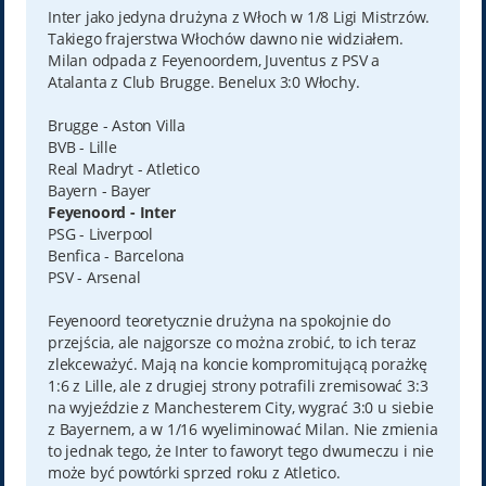
t
Inter jako jedyna drużyna z Włoch w 1/8 Ligi Mistrzów.
Takiego frajerstwa Włochów dawno nie widziałem.
Milan odpada z Feyenoordem, Juventus z PSV a
Atalanta z Club Brugge. Benelux 3:0 Włochy.
Brugge - Aston Villa
BVB - Lille
Real Madryt - Atletico
Bayern - Bayer
Feyenoord - Inter
PSG - Liverpool
Benfica - Barcelona
PSV - Arsenal
Feyenoord teoretycznie drużyna na spokojnie do
przejścia, ale najgorsze co można zrobić, to ich teraz
zlekceważyć. Mają na koncie kompromitującą porażkę
1:6 z Lille, ale z drugiej strony potrafili zremisować 3:3
na wyjeździe z Manchesterem City, wygrać 3:0 u siebie
z Bayernem, a w 1/16 wyeliminować Milan. Nie zmienia
to jednak tego, że Inter to faworyt tego dwumeczu i nie
może być powtórki sprzed roku z Atletico.