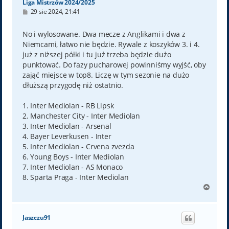
Liga Mistrzów 2024/2025
P
29 sie 2024, 21:41
o
s
t
No i wylosowane. Dwa mecze z Anglikami i dwa z
Niemcami, łatwo nie będzie. Rywale z koszyków 3. i 4.
już z niższej półki i tu już trzeba będzie dużo
punktować. Do fazy pucharowej powinniśmy wyjść, oby
zająć miejsce w top8. Liczę w tym sezonie na dużo
dłuższą przygodę niż ostatnio.
1. Inter Mediolan - RB Lipsk
2. Manchester City - Inter Mediolan
3. Inter Mediolan - Arsenal
4. Bayer Leverkusen - Inter
5. Inter Mediolan - Crvena zvezda
6. Young Boys - Inter Mediolan
7. Inter Mediolan - AS Monaco
8. Sparta Praga - Inter Mediolan
N
a
g
ó
Jaszczu91
r