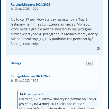
Re: Liga Mistrzów 2024/2025
P
23 sty 2025, 10:29
o
s
t
No to co, 17 punktów starczy na pewno na Top-8.
Jesteśmy na 4 miejscu i czeka nas mecz z Monaco,
które będzie grało o awans. Wystarczy nie przegrać.
Nawet w przypadku przegranej z Monaco mamy dobry
bilans bramkowy (+7) i 16 punktów, nie powinno być
żadnej katastrofy.
N
a
g
ó
Dzonyy
r
ę
Re: Liga Mistrzów 2024/2025
P
23 sty 2025, 11:04
o
s
t
Orzeu
pisze:
↑
No to co, 17 punktów starczy na pewno na Top-8.
Jesteśmy na 4 miejscu i czeka nas mecz z
Monaco, które będzie grało o awans. Wystarczy