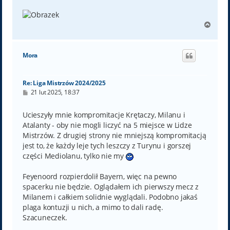
N
a
g
ó
Mora
r
ę
Re: Liga Mistrzów 2024/2025
P
21 lut 2025, 18:37
o
s
t
Ucieszyły mnie kompromitacje Krętaczy, Milanu i
Atalanty - oby nie mogli liczyć na 5 miejsce w Lidze
Mistrzów. Z drugiej strony nie mniejszą kompromitacją
jest to, że każdy leje tych leszczy z Turynu i gorszej
części Mediolanu, tylko nie my
Feyenoord rozpierdolił Bayern, więc na pewno
spacerku nie będzie. Oglądałem ich pierwszy mecz z
Milanem i całkiem solidnie wyglądali. Podobno jakaś
plaga kontuzji u nich, a mimo to dali radę.
Szacuneczek.