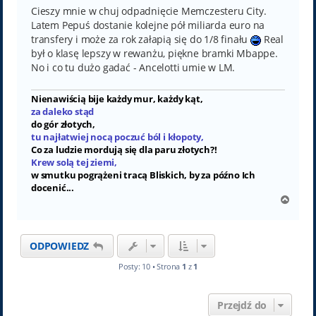
Cieszy mnie w chuj odpadnięcie Memczesteru City.
Latem Pepuś dostanie kolejne pół miliarda euro na
transfery i może za rok załapią się do 1/8 finału
Real
był o klasę lepszy w rewanżu, piękne bramki Mbappe.
No i co tu dużo gadać - Ancelotti umie w LM.
Nienawiścią bije każdy mur, każdy kąt,
za daleko stąd
do gór złotych,
tu najłatwiej nocą poczuć ból i kłopoty,
Co za ludzie mordują się dla paru złotych?!
Krew solą tej ziemi,
w smutku pogrążeni tracą Bliskich, by za późno Ich
docenić...
N
a
g
ó
ODPOWIEDZ
r
ę
Posty: 10 • Strona
1
z
1
Przejdź do