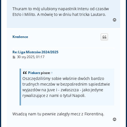
Thuram to mój ulubiony napastnik Interu od czasów
Eto'o i Milito. A mówię to w dniu hat tricka Lautaro.
N
a
g
ó
Kredence
r
ę
Re: Liga Mistrzów 2024/2025
P
30 sty 2025, 01:17
o
s
t
Piekarz
pisze:
↑
Oszczędziliśmy sobie właśnie dwóch bardzo
trudnych meczów w bezpośrednim sąsiedztwie
wyjazdów na Juve i - zwłaszcza - jako jedyne
rywalizujące z nami o tytuł Napoli.
Wsadzą nam tu pewnie zaległy mecz z Fiorentiną.
N
a