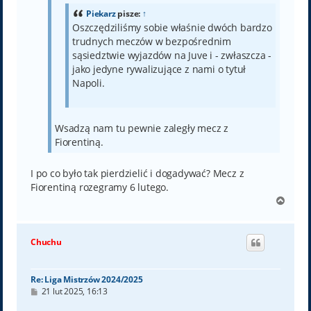
Piekarz
pisze:
↑
Oszczędziliśmy sobie właśnie dwóch bardzo
trudnych meczów w bezpośrednim
sąsiedztwie wyjazdów na Juve i - zwłaszcza -
jako jedyne rywalizujące z nami o tytuł
Napoli.
Wsadzą nam tu pewnie zaległy mecz z
Fiorentiną.
I po co było tak pierdzielić i dogadywać? Mecz z
Fiorentiną rozegramy 6 lutego.
N
a
g
ó
Chuchu
r
ę
Re: Liga Mistrzów 2024/2025
P
21 lut 2025, 16:13
o
s