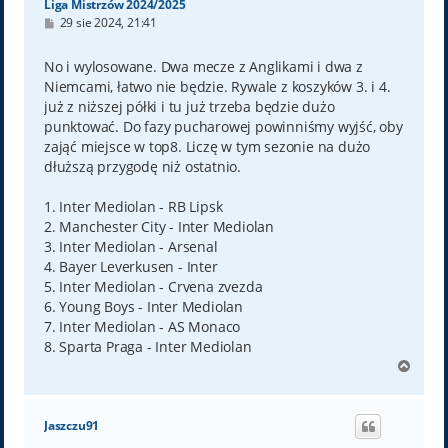
Liga Mistrzów 2024/2025
P
29 sie 2024, 21:41
o
s
t
No i wylosowane. Dwa mecze z Anglikami i dwa z
Niemcami, łatwo nie będzie. Rywale z koszyków 3. i 4.
już z niższej półki i tu już trzeba będzie dużo
punktować. Do fazy pucharowej powinniśmy wyjść, oby
zająć miejsce w top8. Liczę w tym sezonie na dużo
dłuższą przygodę niż ostatnio.
1. Inter Mediolan - RB Lipsk
2. Manchester City - Inter Mediolan
3. Inter Mediolan - Arsenal
4. Bayer Leverkusen - Inter
5. Inter Mediolan - Crvena zvezda
6. Young Boys - Inter Mediolan
7. Inter Mediolan - AS Monaco
8. Sparta Praga - Inter Mediolan
N
a
g
ó
Jaszczu91
r