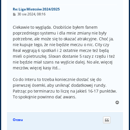
ę
Re: Liga Mistrzów 2024/2025
P
30 sie 2024, 08:16
o
s
t
Ciekawie to wygląda. Osobiście byłem fanem
poprzedniego systemu i dla mnie zmiany nie były
potrzebne, ale może się to okazać atrakcyjne. Choć ja,
nie kupuje tego, że nie będzie meczu o nic. City czy
Real wygrają 6 spotkań i 2 ostatnie mecze też będą
mieli o pietruszkę. Slovan dostanie 5 razy z rzędu i też
nie będzie miał szans na wyjście dalej. No ale, więcej
meczów, więcej kasy itd...
Co do Interu to trzeba koniecznie dostać się do
pierwszej ósemki, aby uniknąć dodatkowej rundy.
Patrząc po terminarzu to liczę na jakieś 16-17 punktów.
To spokojnie powinno dać awans.
N
a
g
ó
Orzeu
r
ę