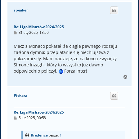
g
ó
speaker
r
ę
Re: Liga Mistrzów 2024/2025
P
31 sty 2025, 13:50
o
s
t
Mecz z Monaco pokazał, że ciągle pewnego rodzaju
zasłona dymna; przeplatanie się niechlujstwa z
pokazami siły. Mam nadzieję, że na końcu zwycięży
Simone Inzaghi, który to wszystko już dawno
odpowiednio policzył.
Forza Inter!
N
a
g
ó
Piekarz
r
ę
Re: Liga Mistrzów 2024/2025
P
5 lut 2025, 00:58
o
s
t
Kredence
pisze:
↑