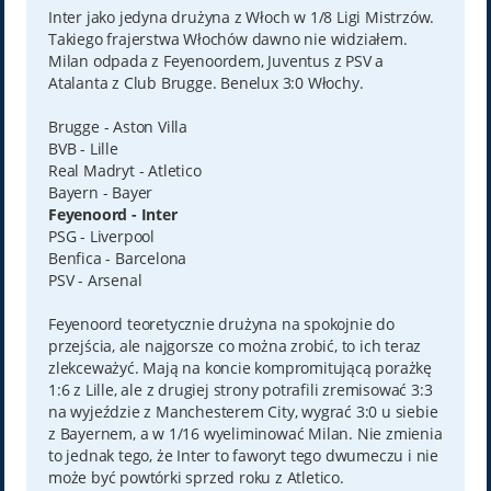
t
Inter jako jedyna drużyna z Włoch w 1/8 Ligi Mistrzów.
Takiego frajerstwa Włochów dawno nie widziałem.
Milan odpada z Feyenoordem, Juventus z PSV a
Atalanta z Club Brugge. Benelux 3:0 Włochy.
Brugge - Aston Villa
BVB - Lille
Real Madryt - Atletico
Bayern - Bayer
Feyenoord - Inter
PSG - Liverpool
Benfica - Barcelona
PSV - Arsenal
Feyenoord teoretycznie drużyna na spokojnie do
przejścia, ale najgorsze co można zrobić, to ich teraz
zlekceważyć. Mają na koncie kompromitującą porażkę
1:6 z Lille, ale z drugiej strony potrafili zremisować 3:3
na wyjeździe z Manchesterem City, wygrać 3:0 u siebie
z Bayernem, a w 1/16 wyeliminować Milan. Nie zmienia
to jednak tego, że Inter to faworyt tego dwumeczu i nie
może być powtórki sprzed roku z Atletico.