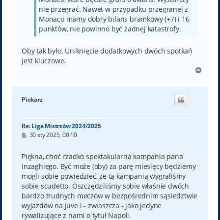
nie przegrać. Nawet w przypadku przegranej z
Monaco mamy dobry bilans bramkowy (+7) i 16
punktów, nie powinno być żadnej katastrofy.
Oby tak było. Uniknięcie dodatkowych dwóch spotkań
jest kluczowe.
N
a
g
ó
Piekarz
r
ę
Re: Liga Mistrzów 2024/2025
P
30 sty 2025, 00:10
o
s
t
Piękna, choć rzadko spektakularna kampania pana
Inzaghiego. Być może (oby) za parę miesięcy będziemy
mogli sobie powiedzieć, że tą kampanią wygraliśmy
sobie scudetto. Oszczędziliśmy sobie właśnie dwóch
bardzo trudnych meczów w bezpośrednim sąsiedztwie
wyjazdów na Juve i - zwłaszcza - jako jedyne
rywalizujące z nami o tytuł Napoli.