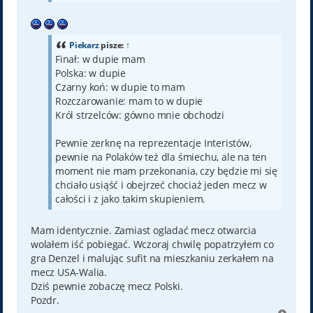
Piekarz
pisze:
↑
Finał: w dupie mam
Polska: w dupie
Czarny koń: w dupie to mam
Rozczarowanie: mam to w dupie
Król strzelców: gówno mnie obchodzi
Pewnie zerknę na reprezentacje Interistów,
pewnie na Polaków też dla śmiechu, ale na ten
moment nie mam przekonania, czy będzie mi się
chciało usiąść i obejrzeć chociaż jeden mecz w
całości i z jako takim skupieniem.
Mam identycznie. Zamiast ogladać mecz otwarcia
wolałem iść pobiegać. Wczoraj chwilę popatrzyłem co
gra Denzel i malując sufit na mieszkaniu zerkałem na
mecz USA-Walia.
Dziś pewnie zobaczę mecz Polski.
Pozdr.