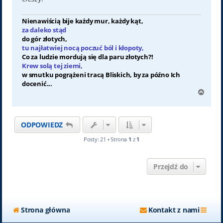
Nienawiścią bije każdy mur, każdy kąt,
za daleko stąd
do gór złotych,
tu najłatwiej nocą poczuć ból i kłopoty,
Co za ludzie mordują się dla paru złotych?!
Krew solą tej ziemi,
w smutku pogrążeni tracą Bliskich, by za późno Ich
docenić...
N
a
g
ó
ODPOWIEDZ
r
ę
Posty: 21 • Strona
1
z
1
Przejdź do
Strona główna
Kontakt z nami