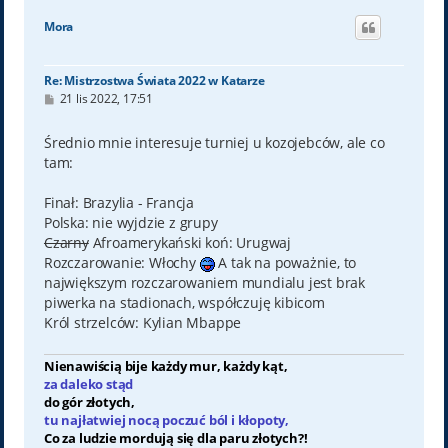
g
ó
Mora
r
ę
Re: Mistrzostwa Świata 2022 w Katarze
P
21 lis 2022, 17:51
o
s
t
Średnio mnie interesuje turniej u kozojebców, ale co
tam:
Finał: Brazylia - Francja
Polska: nie wyjdzie z grupy
Czarny
Afroamerykański koń: Urugwaj
Rozczarowanie: Włochy
A tak na poważnie, to
największym rozczarowaniem mundialu jest brak
piwerka na stadionach, współczuję kibicom
Król strzelców: Kylian Mbappe
Nienawiścią bije każdy mur, każdy kąt,
za daleko stąd
do gór złotych,
tu najłatwiej nocą poczuć ból i kłopoty,
Co za ludzie mordują się dla paru złotych?!