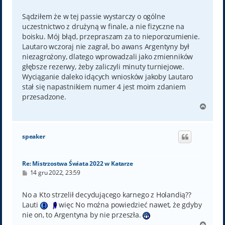
o
s
t
Sądziłem że w tej passie wystarczy o ogólne
uczestnictwo z drużyną w finale, a nie fizyczne na
boisku. Mój błąd, przepraszam za to nieporozumienie.
Lautaro wczoraj nie zagrał, bo awans Argentyny był
niezagrożony, dlatego wprowadzali jako zmienników
głębsze rezerwy, żeby zaliczyli minuty turniejowe.
Wyciąganie daleko idących wniosków jakoby Lautaro
stał się napastnikiem numer 4 jest moim zdaniem
przesadzone.
N
a
g
ó
speaker
r
ę
Re: Mistrzostwa Świata 2022 w Katarze
P
14 gru 2022, 23:59
o
s
t
No a Kto strzelił decydującego karnego z Holandią??
Lauti
więc No można powiedzieć nawet, że gdyby
nie on, to Argentyna by nie przeszła.
N