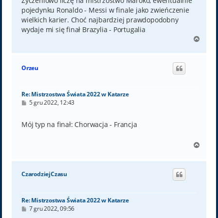
Życzeniowo liczę na mistrzostwo Maroko, ewentualnie
pojedynku Ronaldo - Messi w finale jako zwieńczenie
wielkich karier. Choć najbardziej prawdopodobny
wydaje mi się finał Brazylia - Portugalia
N
a
g
ó
Orzeu
r
ę
Re: Mistrzostwa Świata 2022 w Katarze
P
5 gru 2022, 12:43
o
s
t
Mój typ na finał: Chorwacja - Francja
N
a
g
ó
CzarodziejCzasu
r
ę
Re: Mistrzostwa Świata 2022 w Katarze
P
7 gru 2022, 09:56
o