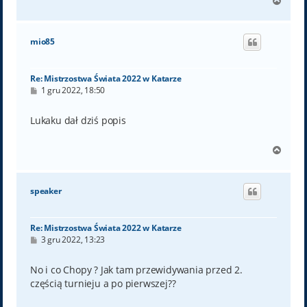
N
a
g
ó
mio85
r
ę
Re: Mistrzostwa Świata 2022 w Katarze
P
1 gru 2022, 18:50
o
s
t
Lukaku dał dziś popis
N
a
g
ó
speaker
r
ę
Re: Mistrzostwa Świata 2022 w Katarze
P
3 gru 2022, 13:23
o
s
t
No i co Chopy ? Jak tam przewidywania przed 2.
częścią turnieju a po pierwszej??