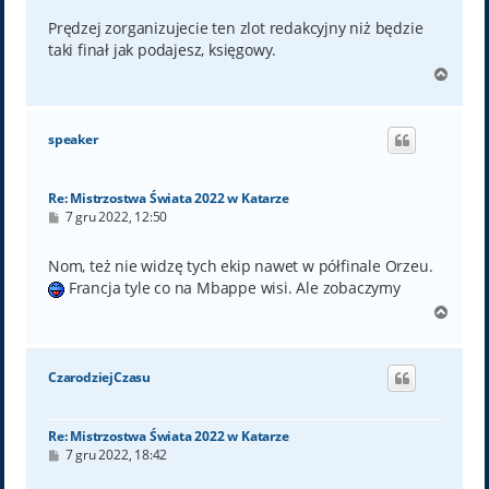
s
t
Prędzej zorganizujecie ten zlot redakcyjny niż będzie
taki finał jak podajesz, księgowy.
N
a
g
ó
speaker
r
ę
Re: Mistrzostwa Świata 2022 w Katarze
P
7 gru 2022, 12:50
o
s
t
Nom, też nie widzę tych ekip nawet w półfinale Orzeu.
Francja tyle co na Mbappe wisi. Ale zobaczymy
N
a
g
ó
CzarodziejCzasu
r
ę
Re: Mistrzostwa Świata 2022 w Katarze
P
7 gru 2022, 18:42
o
s