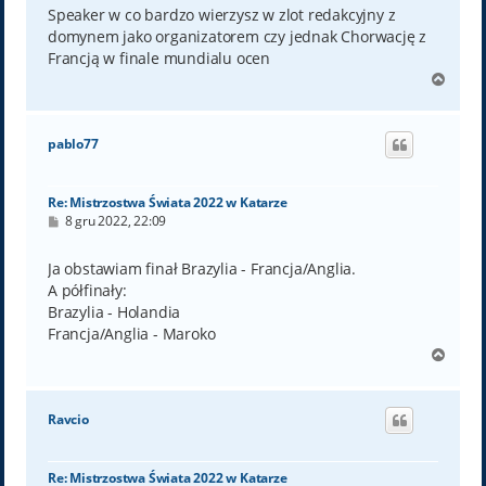
t
Speaker w co bardzo wierzysz w zlot redakcyjny z
domynem jako organizatorem czy jednak Chorwację z
Francją w finale mundialu ocen
N
a
g
ó
pablo77
r
ę
Re: Mistrzostwa Świata 2022 w Katarze
P
8 gru 2022, 22:09
o
s
t
Ja obstawiam finał Brazylia - Francja/Anglia.
A półfinały:
Brazylia - Holandia
Francja/Anglia - Maroko
N
a
g
ó
Ravcio
r
ę
Re: Mistrzostwa Świata 2022 w Katarze