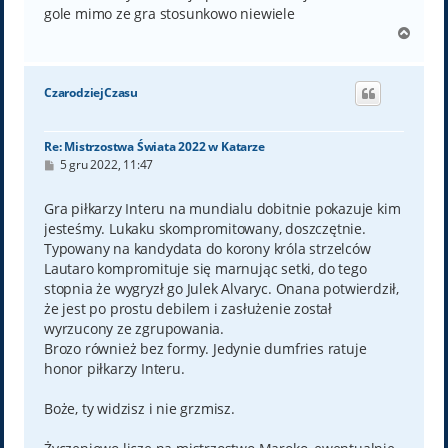
gole mimo ze gra stosunkowo niewiele
N
a
g
ó
CzarodziejCzasu
r
ę
Re: Mistrzostwa Świata 2022 w Katarze
P
5 gru 2022, 11:47
o
s
t
Gra piłkarzy Interu na mundialu dobitnie pokazuje kim
jesteśmy. Lukaku skompromitowany, doszczętnie.
Typowany na kandydata do korony króla strzelców
Lautaro kompromituje się marnując setki, do tego
stopnia że wygryzł go Julek Alvaryc. Onana potwierdził,
że jest po prostu debilem i zasłużenie został
wyrzucony ze zgrupowania.
Brozo również bez formy. Jedynie dumfries ratuje
honor piłkarzy Interu.
Boże, ty widzisz i nie grzmisz.