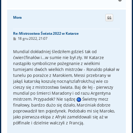
a
g
ó
Mora
r
ę
Re: Mistrzostwa Świata 2022 w Katarze
P
18 gru 2022, 21:07
o
s
t
Mundial dokładniej śledziłem gdzieś tak od
ćwierćfinałów i...w sumie nie był zły. W Katarze
nastąpiło symboliczne pożegnanie z wielkimi
turniejami dwóch wielkich mistrzów - Ronaldo płakał w
tunelu po porażce z Marokiem, Messi przebrany w
jakąś katarską koszulę nocną/szlafrok/chuj wie co
cieszy się z mistrzostwa świata. Baj de łej - pierwszy
mundial po śmierci Maradony i od razu Argentyna
mistrzem. Przypadek? Nie sądzę
Świetny mecz
finałowy, bardzo dużo się działo, Marciniak dobrze
poprowadził ten pojedynek. Podobało mi się Maroko,
jako pierwsza ekipa z Afryki zameldowali się aż w
półfinale i dzielnie walczyli z Francją.