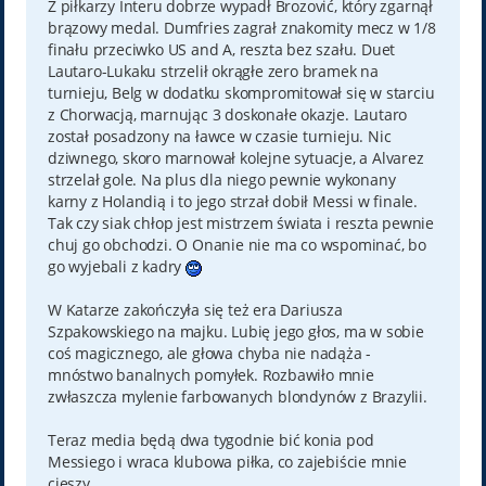
Z piłkarzy Interu dobrze wypadł Brozović, który zgarnął
brązowy medal. Dumfries zagrał znakomity mecz w 1/8
finału przeciwko US and A, reszta bez szału. Duet
Lautaro-Lukaku strzelił okrągłe zero bramek na
turnieju, Belg w dodatku skompromitował się w starciu
z Chorwacją, marnując 3 doskonałe okazje. Lautaro
został posadzony na ławce w czasie turnieju. Nic
dziwnego, skoro marnował kolejne sytuacje, a Alvarez
strzelał gole. Na plus dla niego pewnie wykonany
karny z Holandią i to jego strzał dobił Messi w finale.
Tak czy siak chłop jest mistrzem świata i reszta pewnie
chuj go obchodzi. O Onanie nie ma co wspominać, bo
go wyjebali z kadry
W Katarze zakończyła się też era Dariusza
Szpakowskiego na majku. Lubię jego głos, ma w sobie
coś magicznego, ale głowa chyba nie nadąża -
mnóstwo banalnych pomyłek. Rozbawiło mnie
zwłaszcza mylenie farbowanych blondynów z Brazylii.
Teraz media będą dwa tygodnie bić konia pod
Messiego i wraca klubowa piłka, co zajebiście mnie
cieszy.