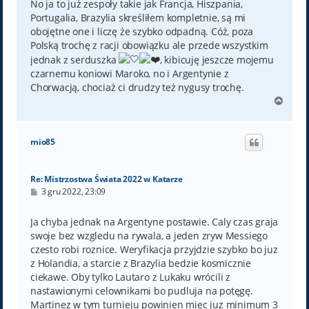
No ja to już zespoły takie jak Francja, Hiszpania,
Portugalia, Brazylia skreśliłem kompletnie, są mi
obojętne one i liczę że szybko odpadną. Cóż, poza
Polską trochę z racji obowiązku ale przede wszystkim
jednak z serduszka
, kibicuję jeszcze mojemu
czarnemu koniowi Maroko, no i Argentynie z
Chorwacją, chociaż ci drudzy też nygusy trochę.
N
a
g
ó
mio85
r
ę
Re: Mistrzostwa Świata 2022 w Katarze
P
3 gru 2022, 23:09
o
s
t
Ja chyba jednak na Argentyne postawie. Caly czas graja
swoje bez wzgledu na rywala, a jeden zryw Messiego
czesto robi roznice. Weryfikacja przyjdzie szybko bo juz
z Holandia, a starcie z Brazylia bedzie kosmicznie
ciekawe. Oby tylko Lautaro z Lukaku wrócili z
nastawionymi celownikami bo pudluja na potęgę.
Martinez w tym turnieju powinien miec juz minimum 3