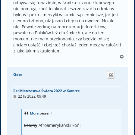
odbywa się to w zimie, w środku sezonu klubowego,
nie pomaga, choć to akurat jeszcze raz dla odmiany
byłoby spoko - meczyki w sumie są cenniejsze, jak jest
ciemno i zimno, niż jasno i ciepło na dworze. No ale
nie. Pewnie zerknę na reprezentacje Interistów,
pewnie na Polaków też dla śmiechu, ale na ten
moment nie mam przekonania, czy będzie mi się
chciało usiąść i obejrzeć chociaż jeden mecz w całości i
z jako takim skupieniem.
N
a
g
ó
Odet
r
ę
Re: Mistrzostwa Świata 2022 w Katarze
P
22 lis 2022, 09:49
o
s
t
Mora
pisze:
↑
Czarny
Afroamerykański koń: