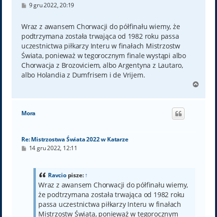
P
9 gru 2022, 20:19
o
s
t
Wraz z awansem Chorwacji do półfinału wiemy, że
podtrzymana została trwająca od 1982 roku passa
uczestnictwa piłkarzy Interu w finałach Mistrzostw
Świata, ponieważ w tegorocznym finale wystąpi albo
Chorwacja z Brozoviciem, albo Argentyna z Lautaro,
albo Holandia z Dumfrisem i de Vrijem.
N
a
g
ó
Mora
r
ę
Re: Mistrzostwa Świata 2022 w Katarze
P
14 gru 2022, 12:11
o
s
t
Ravcio
pisze:
↑
Wraz z awansem Chorwacji do półfinału wiemy,
że podtrzymana została trwająca od 1982 roku
passa uczestnictwa piłkarzy Interu w finałach
Mistrzostw Świata, ponieważ w tegorocznym