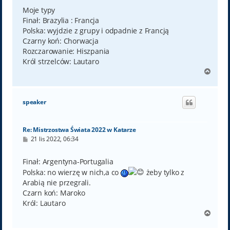
s
t
Moje typy
Finał: Brazylia : Francja
Polska: wyjdzie z grupy i odpadnie z Francją
Czarny koń: Chorwacja
Rozczarowanie: Hiszpania
Król strzelców: Lautaro
N
a
g
ó
speaker
r
ę
Re: Mistrzostwa Świata 2022 w Katarze
P
21 lis 2022, 06:34
o
s
t
Finał: Argentyna-Portugalia
Polska: no wierzę w nich,a co
żeby tylko z
Arabią nie przegrali.
Czarn koń: Maroko
Król: Lautaro
N
a