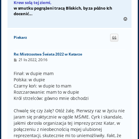
Krew solą tej ziemi,
w smutku pogrążeni tracą Bliskich, by za późno Ich
docenić...
N
a
g
ó
Piekarz
r
ę
Re: Mistrzostwa Świata 2022 w Katarze
P
21 lis 2022, 20:16
o
s
t
Finał: w dupie mam
Polska: w dupie
Czarny koń: w dupie to mam
Rozczarowanie: mam to w dupie
Król strzelców: gówno mnie obchodzi
Chwalę się czy żalę? Otóż żalę. Pierwszy raz w życiu nie
jaram się praktycznie w ogóle MŚ/ME. Cyrk i skandale,
jakimi obrosła organizacja tej imprezy przez Katar, w
połączeniu z nieobecnością mojej ulubionej
reprezentacji, skutecznie mi to uniemożliwiły. Fakt, że