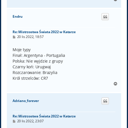
a
g
ó
Endru
r
ę
Re: Mistrzostwa Świata 2022 w Katarze
P
20 lis 2022, 18:57
o
s
t
Moje typy
Finał: Argentyna - Portugalia
Polska: Nie wyjdzie z grupy
Czarny koń: Urugwaj
Rozczarowanie: Brazylia
Król strzelców: CR7
N
a
g
ó
Adriano_forever
r
ę
Re: Mistrzostwa Świata 2022 w Katarze
P
20 lis 2022, 23:07
o