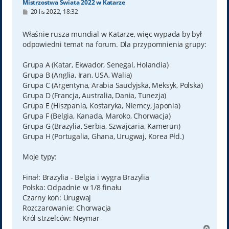
Mistrzostwa Świata 2022 w Katarze
P
20 lis 2022, 18:32
o
s
t
Właśnie rusza mundial w Katarze, więc wypada by był
odpowiedni temat na forum. Dla przypomnienia grupy:
Grupa A (Katar, Ekwador, Senegal, Holandia)
Grupa B (Anglia, Iran, USA, Walia)
Grupa C (Argentyna, Arabia Saudyjska, Meksyk, Polska)
Grupa D (Francja, Australia, Dania, Tunezja)
Grupa E (Hiszpania, Kostaryka, Niemcy, Japonia)
Grupa F (Belgia, Kanada, Maroko, Chorwacja)
Grupa G (Brazylia, Serbia, Szwajcaria, Kamerun)
Grupa H (Portugalia, Ghana, Urugwaj, Korea Płd.)
Moje typy:
Finał: Brazylia - Belgia i wygra Brazylia
Polska: Odpadnie w 1/8 finału
Czarny koń: Urugwaj
Rozczarowanie: Chorwacja
Król strzelców: Neymar
N