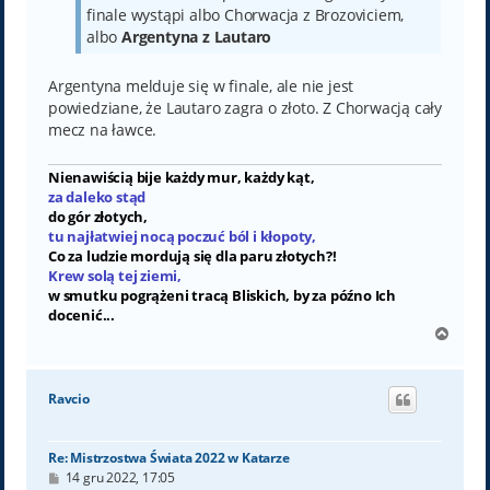
finale wystąpi albo Chorwacja z Brozoviciem,
albo
Argentyna z Lautaro
Argentyna melduje się w finale, ale nie jest
powiedziane, że Lautaro zagra o złoto. Z Chorwacją cały
mecz na ławce.
Nienawiścią bije każdy mur, każdy kąt,
za daleko stąd
do gór złotych,
tu najłatwiej nocą poczuć ból i kłopoty,
Co za ludzie mordują się dla paru złotych?!
Krew solą tej ziemi,
w smutku pogrążeni tracą Bliskich, by za późno Ich
docenić...
N
a
g
ó
Ravcio
r
ę
Re: Mistrzostwa Świata 2022 w Katarze
P
14 gru 2022, 17:05