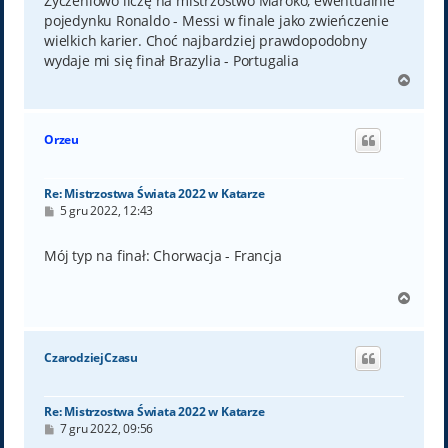
Życzeniowo liczę na mistrzostwo Maroko, ewentualnie
pojedynku Ronaldo - Messi w finale jako zwieńczenie
wielkich karier. Choć najbardziej prawdopodobny
wydaje mi się finał Brazylia - Portugalia
N
a
g
ó
Orzeu
r
ę
Re: Mistrzostwa Świata 2022 w Katarze
P
5 gru 2022, 12:43
o
s
t
Mój typ na finał: Chorwacja - Francja
N
a
g
ó
CzarodziejCzasu
r
ę
Re: Mistrzostwa Świata 2022 w Katarze
P
7 gru 2022, 09:56
o