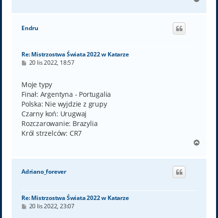
a
g
ó
Endru
r
ę
Re: Mistrzostwa Świata 2022 w Katarze
P
20 lis 2022, 18:57
o
s
t
Moje typy
Finał: Argentyna - Portugalia
Polska: Nie wyjdzie z grupy
Czarny koń: Urugwaj
Rozczarowanie: Brazylia
Król strzelców: CR7
N
a
g
ó
Adriano_forever
r
ę
Re: Mistrzostwa Świata 2022 w Katarze
P
20 lis 2022, 23:07
o