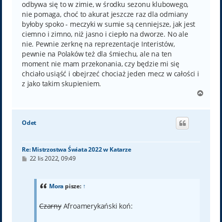
odbywa się to w zimie, w środku sezonu klubowego,
nie pomaga, choć to akurat jeszcze raz dla odmiany
byłoby spoko - meczyki w sumie są cenniejsze, jak jest
ciemno i zimno, niż jasno i ciepło na dworze. No ale
nie. Pewnie zerknę na reprezentacje Interistów,
pewnie na Polaków też dla śmiechu, ale na ten
moment nie mam przekonania, czy będzie mi się
chciało usiąść i obejrzeć chociaż jeden mecz w całości i
z jako takim skupieniem.
N
a
g
ó
Odet
r
ę
Re: Mistrzostwa Świata 2022 w Katarze
P
22 lis 2022, 09:49
o
s
t
Mora
pisze:
↑
Czarny
Afroamerykański koń: