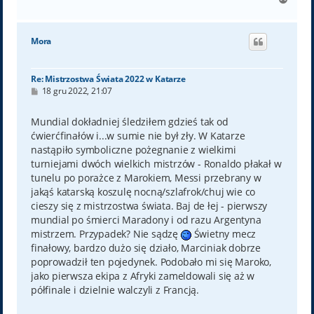
a
g
ó
Mora
r
ę
Re: Mistrzostwa Świata 2022 w Katarze
P
18 gru 2022, 21:07
o
s
t
Mundial dokładniej śledziłem gdzieś tak od
ćwierćfinałów i...w sumie nie był zły. W Katarze
nastąpiło symboliczne pożegnanie z wielkimi
turniejami dwóch wielkich mistrzów - Ronaldo płakał w
tunelu po porażce z Marokiem, Messi przebrany w
jakąś katarską koszulę nocną/szlafrok/chuj wie co
cieszy się z mistrzostwa świata. Baj de łej - pierwszy
mundial po śmierci Maradony i od razu Argentyna
mistrzem. Przypadek? Nie sądzę
Świetny mecz
finałowy, bardzo dużo się działo, Marciniak dobrze
poprowadził ten pojedynek. Podobało mi się Maroko,
jako pierwsza ekipa z Afryki zameldowali się aż w
półfinale i dzielnie walczyli z Francją.