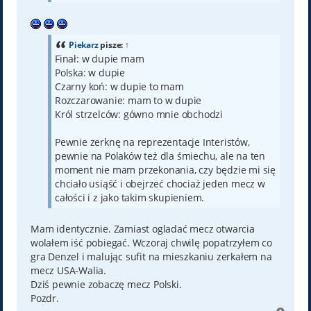
Piekarz
pisze:
↑
Finał: w dupie mam
Polska: w dupie
Czarny koń: w dupie to mam
Rozczarowanie: mam to w dupie
Król strzelców: gówno mnie obchodzi
Pewnie zerknę na reprezentacje Interistów,
pewnie na Polaków też dla śmiechu, ale na ten
moment nie mam przekonania, czy będzie mi się
chciało usiąść i obejrzeć chociaż jeden mecz w
całości i z jako takim skupieniem.
Mam identycznie. Zamiast ogladać mecz otwarcia
wolałem iść pobiegać. Wczoraj chwilę popatrzyłem co
gra Denzel i malując sufit na mieszkaniu zerkałem na
mecz USA-Walia.
Dziś pewnie zobaczę mecz Polski.
Pozdr.