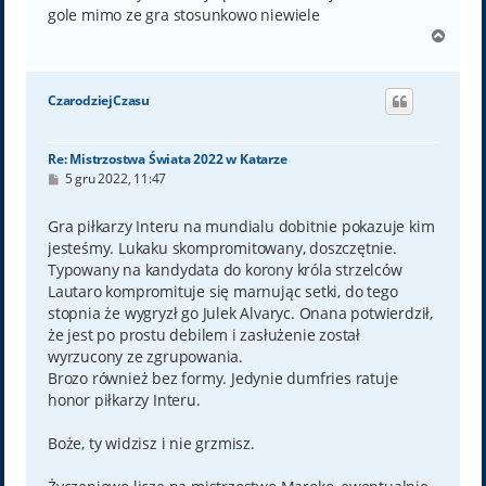
gole mimo ze gra stosunkowo niewiele
N
a
g
ó
CzarodziejCzasu
r
ę
Re: Mistrzostwa Świata 2022 w Katarze
P
5 gru 2022, 11:47
o
s
t
Gra piłkarzy Interu na mundialu dobitnie pokazuje kim
jesteśmy. Lukaku skompromitowany, doszczętnie.
Typowany na kandydata do korony króla strzelców
Lautaro kompromituje się marnując setki, do tego
stopnia że wygryzł go Julek Alvaryc. Onana potwierdził,
że jest po prostu debilem i zasłużenie został
wyrzucony ze zgrupowania.
Brozo również bez formy. Jedynie dumfries ratuje
honor piłkarzy Interu.
Boże, ty widzisz i nie grzmisz.