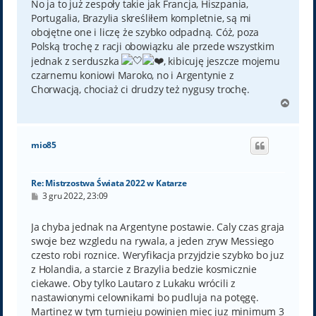
No ja to już zespoły takie jak Francja, Hiszpania,
Portugalia, Brazylia skreśliłem kompletnie, są mi
obojętne one i liczę że szybko odpadną. Cóż, poza
Polską trochę z racji obowiązku ale przede wszystkim
jednak z serduszka
, kibicuję jeszcze mojemu
czarnemu koniowi Maroko, no i Argentynie z
Chorwacją, chociaż ci drudzy też nygusy trochę.
N
a
g
ó
mio85
r
ę
Re: Mistrzostwa Świata 2022 w Katarze
P
3 gru 2022, 23:09
o
s
t
Ja chyba jednak na Argentyne postawie. Caly czas graja
swoje bez wzgledu na rywala, a jeden zryw Messiego
czesto robi roznice. Weryfikacja przyjdzie szybko bo juz
z Holandia, a starcie z Brazylia bedzie kosmicznie
ciekawe. Oby tylko Lautaro z Lukaku wrócili z
nastawionymi celownikami bo pudluja na potęgę.
Martinez w tym turnieju powinien miec juz minimum 3