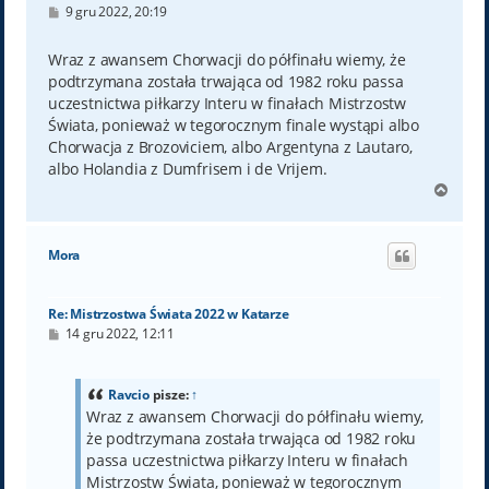
P
9 gru 2022, 20:19
o
s
t
Wraz z awansem Chorwacji do półfinału wiemy, że
podtrzymana została trwająca od 1982 roku passa
uczestnictwa piłkarzy Interu w finałach Mistrzostw
Świata, ponieważ w tegorocznym finale wystąpi albo
Chorwacja z Brozoviciem, albo Argentyna z Lautaro,
albo Holandia z Dumfrisem i de Vrijem.
N
a
g
ó
Mora
r
ę
Re: Mistrzostwa Świata 2022 w Katarze
P
14 gru 2022, 12:11
o
s
t
Ravcio
pisze:
↑
Wraz z awansem Chorwacji do półfinału wiemy,
że podtrzymana została trwająca od 1982 roku
passa uczestnictwa piłkarzy Interu w finałach
Mistrzostw Świata, ponieważ w tegorocznym