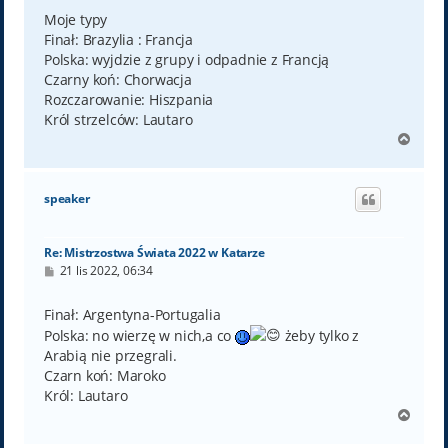
s
t
Moje typy
Finał: Brazylia : Francja
Polska: wyjdzie z grupy i odpadnie z Francją
Czarny koń: Chorwacja
Rozczarowanie: Hiszpania
Król strzelców: Lautaro
N
a
g
ó
speaker
r
ę
Re: Mistrzostwa Świata 2022 w Katarze
P
21 lis 2022, 06:34
o
s
t
Finał: Argentyna-Portugalia
Polska: no wierzę w nich,a co
żeby tylko z
Arabią nie przegrali.
Czarn koń: Maroko
Król: Lautaro
N
a