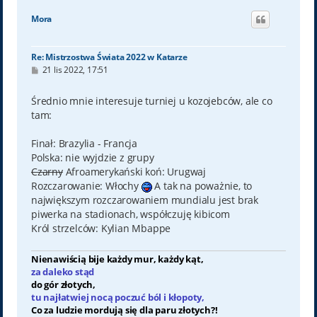
g
ó
Mora
r
ę
Re: Mistrzostwa Świata 2022 w Katarze
P
21 lis 2022, 17:51
o
s
t
Średnio mnie interesuje turniej u kozojebców, ale co
tam:
Finał: Brazylia - Francja
Polska: nie wyjdzie z grupy
Czarny
Afroamerykański koń: Urugwaj
Rozczarowanie: Włochy
A tak na poważnie, to
największym rozczarowaniem mundialu jest brak
piwerka na stadionach, współczuję kibicom
Król strzelców: Kylian Mbappe
Nienawiścią bije każdy mur, każdy kąt,
za daleko stąd
do gór złotych,
tu najłatwiej nocą poczuć ból i kłopoty,
Co za ludzie mordują się dla paru złotych?!