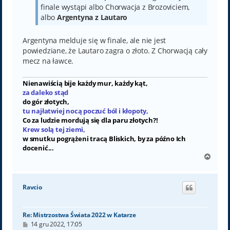
finale wystąpi albo Chorwacja z Brozoviciem,
albo
Argentyna z Lautaro
Argentyna melduje się w finale, ale nie jest
powiedziane, że Lautaro zagra o złoto. Z Chorwacją cały
mecz na ławce.
Nienawiścią bije każdy mur, każdy kąt,
za daleko stąd
do gór złotych,
tu najłatwiej nocą poczuć ból i kłopoty,
Co za ludzie mordują się dla paru złotych?!
Krew solą tej ziemi,
w smutku pogrążeni tracą Bliskich, by za późno Ich
docenić...
N
a
g
ó
Ravcio
r
ę
Re: Mistrzostwa Świata 2022 w Katarze
P
14 gru 2022, 17:05