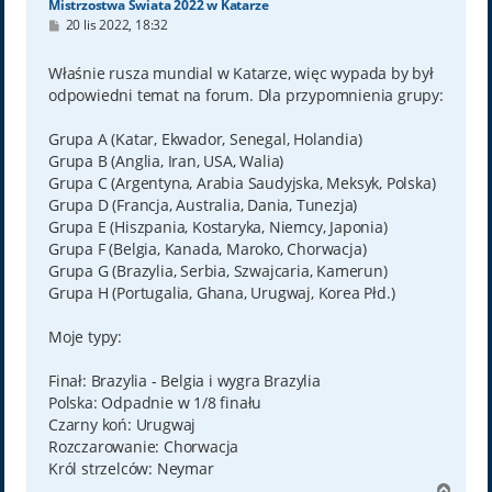
Mistrzostwa Świata 2022 w Katarze
P
20 lis 2022, 18:32
o
s
t
Właśnie rusza mundial w Katarze, więc wypada by był
odpowiedni temat na forum. Dla przypomnienia grupy:
Grupa A (Katar, Ekwador, Senegal, Holandia)
Grupa B (Anglia, Iran, USA, Walia)
Grupa C (Argentyna, Arabia Saudyjska, Meksyk, Polska)
Grupa D (Francja, Australia, Dania, Tunezja)
Grupa E (Hiszpania, Kostaryka, Niemcy, Japonia)
Grupa F (Belgia, Kanada, Maroko, Chorwacja)
Grupa G (Brazylia, Serbia, Szwajcaria, Kamerun)
Grupa H (Portugalia, Ghana, Urugwaj, Korea Płd.)
Moje typy:
Finał: Brazylia - Belgia i wygra Brazylia
Polska: Odpadnie w 1/8 finału
Czarny koń: Urugwaj
Rozczarowanie: Chorwacja
Król strzelców: Neymar
N