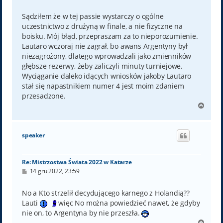
o
s
t
Sądziłem że w tej passie wystarczy o ogólne
uczestnictwo z drużyną w finale, a nie fizyczne na
boisku. Mój błąd, przepraszam za to nieporozumienie.
Lautaro wczoraj nie zagrał, bo awans Argentyny był
niezagrożony, dlatego wprowadzali jako zmienników
głębsze rezerwy, żeby zaliczyli minuty turniejowe.
Wyciąganie daleko idących wniosków jakoby Lautaro
stał się napastnikiem numer 4 jest moim zdaniem
przesadzone.
N
a
g
ó
speaker
r
ę
Re: Mistrzostwa Świata 2022 w Katarze
P
14 gru 2022, 23:59
o
s
t
No a Kto strzelił decydującego karnego z Holandią??
Lauti
więc No można powiedzieć nawet, że gdyby
nie on, to Argentyna by nie przeszła.
N