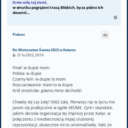
Krew solą tej ziemi,
w smutku pogrążeni tracą Bliskich, by za późno Ich
docenić...
N
a
g
ó
Piekarz
r
ę
Re: Mistrzostwa Świata 2022 w Katarze
P
21 lis 2022, 20:16
o
s
t
Finał: w dupie mam
Polska: w dupie
Czarny koń: w dupie to mam
Rozczarowanie: mam to w dupie
Król strzelców: gówno mnie obchodzi
Chwalę się czy żalę? Otóż żalę. Pierwszy raz w życiu nie
jaram się praktycznie w ogóle MŚ/ME. Cyrk i skandale,
jakimi obrosła organizacja tej imprezy przez Katar, w
połączeniu z nieobecnością mojej ulubionej
reprezentacji, skutecznie mi to uniemożliwiły. Fakt, że