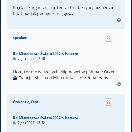
s
t
Prędzej zorganizujecie ten zlot redakcyjny niż będzie
taki finał jak podajesz, księgowy.
N
a
g
ó
speaker
r
ę
Re: Mistrzostwa Świata 2022 w Katarze
P
7 gru 2022, 12:50
o
s
t
Nom, też nie widzę tych ekip nawet w półfinale Orzeu.
Francja tyle co na Mbappe wisi. Ale zobaczymy
N
a
g
ó
CzarodziejCzasu
r
ę
Re: Mistrzostwa Świata 2022 w Katarze
P
7 gru 2022, 18:42
o
s