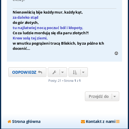
Nienawiścią bije każdy mur, każdy kąt,
za daleko stąd
do gór złotych,
tu najłatwiej nocą poczuć ból i kłopoty,
Co za ludzie mordują się dla paru złotych?!
Krew solą tej ziemi,
w smutku pogrążeni tracą Bliskich, by za późno Ich
docenić...
N
a
g
ó
ODPOWIEDZ
r
ę
Posty: 21 • Strona
1
z
1
Przejdź do
Strona główna
Kontakt z nami