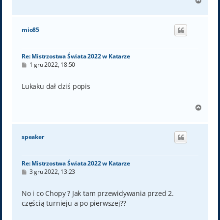
N
a
g
ó
mio85
r
ę
Re: Mistrzostwa Świata 2022 w Katarze
P
1 gru 2022, 18:50
o
s
t
Lukaku dał dziś popis
N
a
g
ó
speaker
r
ę
Re: Mistrzostwa Świata 2022 w Katarze
P
3 gru 2022, 13:23
o
s
t
No i co Chopy ? Jak tam przewidywania przed 2.
częścią turnieju a po pierwszej??