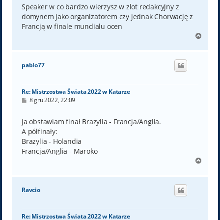
t
Speaker w co bardzo wierzysz w zlot redakcyjny z
domynem jako organizatorem czy jednak Chorwację z
Francją w finale mundialu ocen
N
a
g
ó
pablo77
r
ę
Re: Mistrzostwa Świata 2022 w Katarze
P
8 gru 2022, 22:09
o
s
t
Ja obstawiam finał Brazylia - Francja/Anglia.
A półfinały:
Brazylia - Holandia
Francja/Anglia - Maroko
N
a
g
ó
Ravcio
r
ę
Re: Mistrzostwa Świata 2022 w Katarze