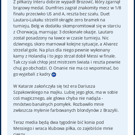
Z piłkarzy Interu dobrze wypadł Brozović, który zgarnął
brązowy medal. Dumfries zagrał znakomity mecz w 1/8
finału przeciwko US and A, reszta bez szału. Duet
Lautaro-Lukaku strzelił okrągłe zero bramek na
turnieju, Belg w dodatku skompromitował się w starciu
z Chorwacją, marnując 3 doskonałe okazje. Lautaro
został posadzony na ławce w czasie turnieju. Nic
dziwnego, skoro marnował kolejne sytuacje, a Alvarez
strzelał gole. Na plus dla niego pewnie wykonany
karny z Holandią i to jego strzał dobił Messi w finale.
Tak czy siak chłop jest mistrzem świata i reszta pewnie
chuj go obchodzi. O Onanie nie ma co wspominać, bo
go wyjebali z kadry
W Katarze zakończyła się też era Dariusza
Szpakowskiego na majku. Lubię jego głos, ma w sobie
coś magicznego, ale głowa chyba nie nadąża -
mnóstwo banalnych pomyłek. Rozbawiło mnie
zwłaszcza mylenie farbowanych blondynów z Brazylii.
Teraz media będą dwa tygodnie bić konia pod
Messiego i wraca klubowa piłka, co zajebiście mnie
cieszy.