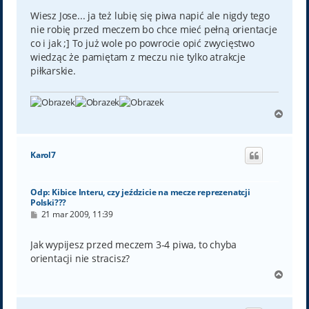
Wiesz Jose... ja też lubię się piwa napić ale nigdy tego
nie robię przed meczem bo chce mieć pełną orientacje
co i jak ;] To już wole po powrocie opić zwycięstwo
wiedząc że pamiętam z meczu nie tylko atrakcje
piłkarskie.
N
a
g
ó
Karol7
r
ę
Odp: Kibice Interu, czy jeździcie na mecze reprezenatcji
Polski???
P
21 mar 2009, 11:39
o
s
t
Jak wypijesz przed meczem 3-4 piwa, to chyba
orientacji nie stracisz?
N
a
g