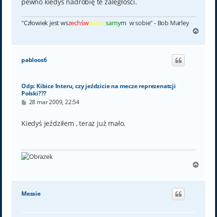
pewno kiedyś nadrobię te zaległości.
"Człowiek jest ws
zechśw
iatem
samy
m w sobie" - Bob Marley
N
a
g
ó
pabloos6
r
ę
Odp: Kibice Interu, czy jeździcie na mecze reprezenatcji
Polski???
P
28 mar 2009, 22:54
o
s
t
Kiedyś jeździłem , teraz już mało.
N
a
g
ó
Messie
r
ę