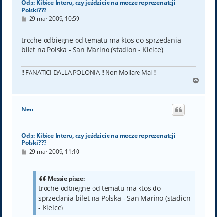
Odp: Kibice Interu, czy jeździcie na mecze reprezenatcji
Polski???
P
29 mar 2009, 10:59
o
s
t
troche odbiegne od tematu ma ktos do sprzedania
bilet na Polska - San Marino (stadion - Kielce)
!! FANATICI DALLA POLONIA !! Non Mollare Mai !!
N
a
g
ó
Nen
r
ę
Odp: Kibice Interu, czy jeździcie na mecze reprezenatcji
Polski???
P
29 mar 2009, 11:10
o
s
t
Messie pisze:
troche odbiegne od tematu ma ktos do
sprzedania bilet na Polska - San Marino (stadion
- Kielce)