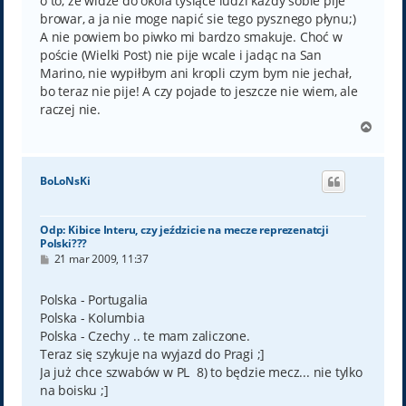
o to, że widze do okola tysiące ludzi każdy sobie pije
browar, a ja nie moge napić sie tego pysznego płynu;)
A nie powiem bo piwko mi bardzo smakuje. Choć w
poście (Wielki Post) nie pije wcale i jadąc na San
Marino, nie wypiłbym ani kropli czym bym nie jechał,
bo teraz nie pije! A czy pojade to jeszcze nie wiem, ale
raczej nie.
N
a
g
ó
BoLoNsKi
r
ę
Odp: Kibice Interu, czy jeździcie na mecze reprezenatcji
Polski???
P
21 mar 2009, 11:37
o
s
t
Polska - Portugalia
Polska - Kolumbia
Polska - Czechy .. te mam zaliczone.
Teraz się szykuje na wyjazd do Pragi ;]
Ja już chce szwabów w PL 8) to będzie mecz... nie tylko
na boisku ;]