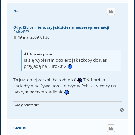
g
ó
Nen
r
ę
Odp: Kibice Interu, czy jeździcie na mecze reprezenatcji
Polski???
P
19 mar 2009, 01:36
o
s
t
Globus pisze:
Ja się wybieram dopiero jak szkopy do Nas
przyjadą na Euro2012
To już lepiej zacznij hajs zbierać
Też bardzo
chciałbym na żywo uczestniczyć w Polska-Niemcy na
naszym pełnym stadionie
God protect me
N
a
g
ó
Globus
r