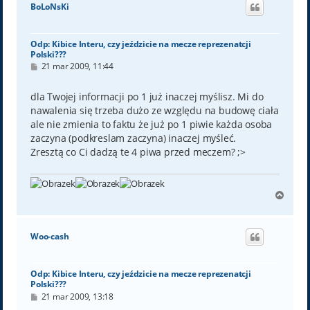
ó
BoLoNsKi
r
ę
Odp: Kibice Interu, czy jeździcie na mecze reprezenatcji
Polski???
P
21 mar 2009, 11:44
o
s
t
dla Twojej informacji po 1 już inaczej myślisz. Mi do
nawalenia się trzeba dużo ze względu na budowę ciała
ale nie zmienia to faktu że już po 1 piwie każda osoba
zaczyna (podkreslam zaczyna) inaczej myśleć.
Zresztą co Ci dadzą te 4 piwa przed meczem? ;>
N
a
g
ó
Woo-cash
r
ę
Odp: Kibice Interu, czy jeździcie na mecze reprezenatcji
Polski???
P
21 mar 2009, 13:18
o