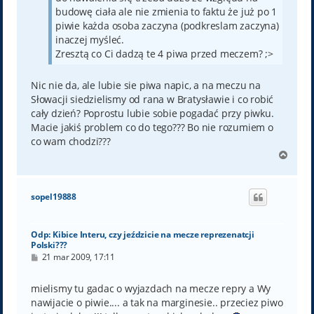
budowę ciała ale nie zmienia to faktu że już po 1
piwie każda osoba zaczyna (podkreslam zaczyna)
inaczej myśleć.
Zresztą co Ci dadzą te 4 piwa przed meczem? ;>
Nic nie da, ale lubie sie piwa napic, a na meczu na
Słowacji siedzielismy od rana w Bratysławie i co robić
cały dzień? Poprostu lubie sobie pogadać przy piwku.
Macie jakiś problem co do tego??? Bo nie rozumiem o
co wam chodzi???
N
a
g
ó
sopel19888
r
ę
Odp: Kibice Interu, czy jeździcie na mecze reprezenatcji
Polski???
P
21 mar 2009, 17:11
o
s
t
mielismy tu gadac o wyjazdach na mecze repry a Wy
nawijacie o piwie.... a tak na marginesie.. przeciez piwo