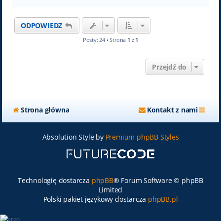
a
g
ó
ODPOWIEDZ
r
ę
Posty: 24 • Strona
1
z
1
Przejdź do
Strona główna
Kontakt z nami
Absolution Style by
Premium phpBB Styles
Technologię dostarcza
phpBB
® Forum Software © phpBB
Limited
Polski pakiet językowy dostarcza
phpBB.pl