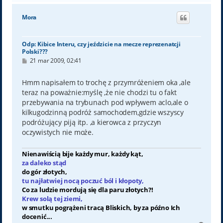
g
ó
Mora
r
ę
Odp: Kibice Interu, czy jeździcie na mecze reprezenatcji
Polski???
P
21 mar 2009, 02:41
o
s
t
Hmm napisałem to trochę z przymróżeniem oka ,ale
teraz na poważnie:myślę ,że nie chodzi tu o fakt
przebywania na trybunach pod wpływem aclo,ale o
kilkugodzinną podróż samochodem,gdzie wszyscy
podróżujący piją itp. ,a kierowca z przyczyn
oczywistych nie może.
Nienawiścią bije każdy mur, każdy kąt,
za daleko stąd
do gór złotych,
tu najłatwiej nocą poczuć ból i kłopoty,
Co za ludzie mordują się dla paru złotych?!
Krew solą tej ziemi,
w smutku pogrążeni tracą Bliskich, by za późno Ich
docenić...