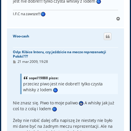
jest nie dobre!!! tylko czysta whisky z lodem
I.F.C na zawsze!!!
N
a
g
ó
Woo-cash
r
ę
Odp: Kibice Interu, czy jeździcie na mecze reprezenatcji
Polski???
P
21 mar 2009, 19:28
o
s
t
sopel19888 pisze:
przeciez piwo jest nie dobre!!! tylko czysta
whisky z lodem
Nie znasz się. Piwo to moje paliwo
A whisky jak już
coś to z colą i lodem
Żeby nie robić dalej offa napiszę że niestety nie było
mi dane być na żadnym meczu reprezentacji. Ale na