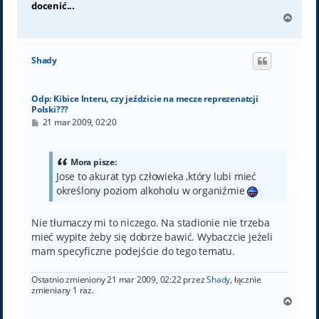
docenić...
N
a
g
ó
Shady
r
ę
Odp: Kibice Interu, czy jeździcie na mecze reprezenatcji
Polski???
P
21 mar 2009, 02:20
o
s
t
Mora pisze:
Jose to akurat typ człowieka ,który lubi mieć
określony poziom alkoholu w organiźmie
Nie tłumaczy mi to niczego. Na stadionie nie trzeba
mieć wypite żeby się dobrze bawić. Wybaczcie jeżeli
mam specyficzne podejście do tego tematu.
Ostatnio zmieniony 21 mar 2009, 02:22 przez
Shady
, łącznie
zmieniany 1 raz.
N
a