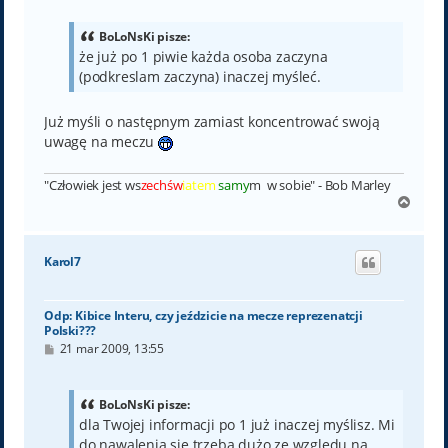
s
t
BoLoNsKi pisze:
że już po 1 piwie każda osoba zaczyna
(podkreslam zaczyna) inaczej myśleć.
Już myśli o następnym zamiast koncentrować swoją
uwagę na meczu
"Człowiek jest ws
zechśw
iatem
samy
m w sobie" - Bob Marley
N
a
g
ó
Karol7
r
ę
Odp: Kibice Interu, czy jeździcie na mecze reprezenatcji
Polski???
P
21 mar 2009, 13:55
o
s
t
BoLoNsKi pisze:
dla Twojej informacji po 1 już inaczej myślisz. Mi
do nawalenia się trzeba dużo ze względu na