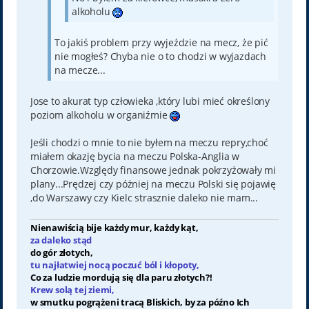
alkoholu
To jakiś problem przy wyjeździe na mecz, że pić
nie mogłeś? Chyba nie o to chodzi w wyjazdach
na mecze...
Jose to akurat typ człowieka ,który lubi mieć określony
poziom alkoholu w organiźmie
Jeśli chodzi o mnie to nie byłem na meczu repry,choć
miałem okazję bycia na meczu Polska-Anglia w
Chorzowie.Względy finansowe jednak pokrzyżowały mi
plany...Prędzej czy póżniej na meczu Polski się pojawię
,do Warszawy czy Kielc strasznie daleko nie mam...
Nienawiścią bije każdy mur, każdy kąt,
za daleko stąd
do gór złotych,
tu najłatwiej nocą poczuć ból i kłopoty,
Co za ludzie mordują się dla paru złotych?!
Krew solą tej ziemi,
w smutku pogrążeni tracą Bliskich, by za późno Ich