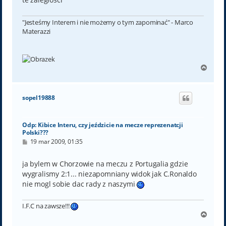
"Jesteśmy Interem i nie możemy o tym zapominać" - Marco
Materazzi
N
a
g
ó
sopel19888
r
ę
Odp: Kibice Interu, czy jeździcie na mecze reprezenatcji
Polski???
P
19 mar 2009, 01:35
o
s
t
ja bylem w Chorzowie na meczu z Portugalia gdzie
wygralismy 2:1... niezapomniany widok jak C.Ronaldo
nie mogl sobie dac rady z naszymi
I.F.C na zawsze!!!
N
a