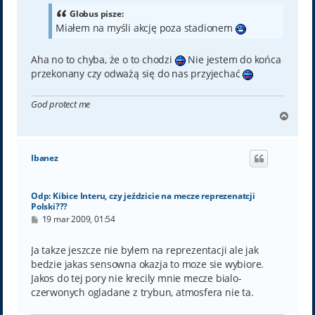
t
Globus pisze:
Miałem na myśli akcję poza stadionem
Aha no to chyba, że o to chodzi
Nie jestem do końca
przekonany czy odważą się do nas przyjechać
God protect me
N
a
g
ó
Ibanez
r
ę
Odp: Kibice Interu, czy jeździcie na mecze reprezenatcji
Polski???
P
19 mar 2009, 01:54
o
s
t
Ja takze jeszcze nie bylem na reprezentacji ale jak
bedzie jakas sensowna okazja to moze sie wybiore.
Jakos do tej pory nie krecily mnie mecze bialo-
czerwonych ogladane z trybun, atmosfera nie ta.