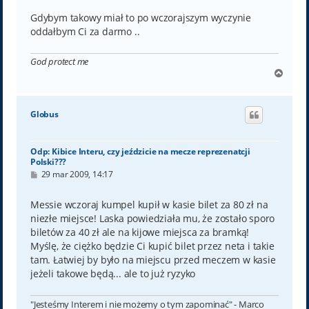
Gdybym takowy miał to po wczorajszym wyczynie
oddałbym Ci za darmo ..
God protect me
N
a
g
ó
Globus
r
ę
Odp: Kibice Interu, czy jeździcie na mecze reprezenatcji
Polski???
P
29 mar 2009, 14:17
o
s
t
Messie wczoraj kumpel kupił w kasie bilet za 80 zł na
niezłe miejsce! Laska powiedziała mu, że zostało sporo
biletów za 40 zł ale na kijowe miejsca za bramką!
Myślę, że ciężko będzie Ci kupić bilet przez neta i takie
tam. Łatwiej by było na miejscu przed meczem w kasie
jeżeli takowe będą... ale to już ryzyko
"Jesteśmy Interem i nie możemy o tym zapominać" - Marco