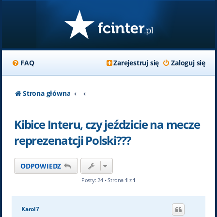
FAQ
Zarejestruj się
Zaloguj się
Strona główna
Kibice Interu, czy jeździcie na mecze
reprezenatcji Polski???
ODPOWIEDZ
Posty: 24 • Strona
1
z
1
Karol7