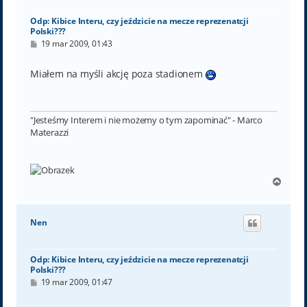
ę
Odp: Kibice Interu, czy jeździcie na mecze reprezenatcji
Polski???
P
19 mar 2009, 01:43
o
s
t
Miałem na myśli akcję poza stadionem
"Jesteśmy Interem i nie możemy o tym zapominać" - Marco
Materazzi
N
a
g
ó
Nen
r
ę
Odp: Kibice Interu, czy jeździcie na mecze reprezenatcji
Polski???
P
19 mar 2009, 01:47
o
s