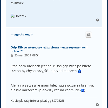
Materazzi
N
a
g
ó
morgothbauglir
r
ę
Odp: Kibice Interu, czy jeździcie na mecze reprezenatcji
Polski???
P
30 mar 2009, 08:54
o
s
t
Stadion w Kielcach jest na 15 tysięcy, więc po bileto
trzeba by chyba przyjść 5h przed meczem
.
Ale ja na szczęśnie mam bilet, wprawdzie za bramką,
ale nie narzekam (pierwszy raz na kadrę idę
)
Kupię plakaty Interu, pisać gg 8272525!
N