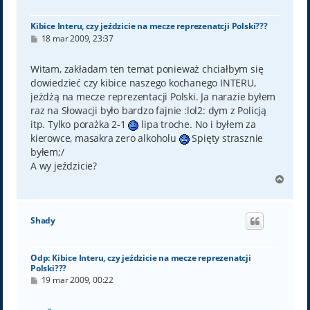
Kibice Interu, czy jeździcie na mecze reprezenatcji Polski???
P
18 mar 2009, 23:37
o
s
t
Witam, zakładam ten temat ponieważ chciałbym się
dowiedzieć czy kibice naszego kochanego INTERU,
jeżdżą na mecze reprezentacji Polski. Ja narazie byłem
raz na Słowacji było bardzo fajnie :lol2: dym z Policją
itp. Tylko porażka 2-1
lipa troche. No i byłem za
kierowce, masakra zero alkoholu
Spięty strasznie
byłem;/
A wy jeździcie?
N
a
g
ó
Shady
r
ę
Odp: Kibice Interu, czy jeździcie na mecze reprezenatcji
Polski???
P
19 mar 2009, 00:22
o
s
t