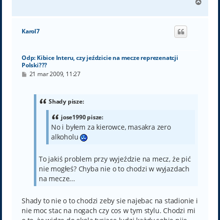
N
a
g
ó
Karol7
r
ę
Odp: Kibice Interu, czy jeździcie na mecze reprezenatcji
Polski???
P
21 mar 2009, 11:27
o
s
t
Shady pisze:
jose1990 pisze:
No i byłem za kierowce, masakra zero
alkoholu
To jakiś problem przy wyjeździe na mecz, że pić
nie mogłeś? Chyba nie o to chodzi w wyjazdach
na mecze...
Shady to nie o to chodzi zeby sie najebac na stadionie i
nie moc stac na nogach czy cos w tym stylu. Chodzi mi