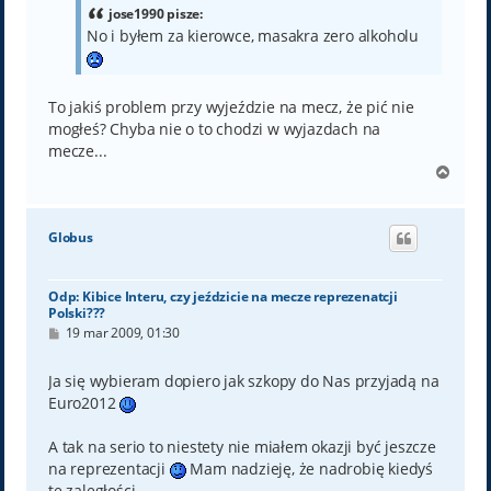
jose1990 pisze:
No i byłem za kierowce, masakra zero alkoholu
To jakiś problem przy wyjeździe na mecz, że pić nie
mogłeś? Chyba nie o to chodzi w wyjazdach na
mecze...
N
a
g
ó
Globus
r
ę
Odp: Kibice Interu, czy jeździcie na mecze reprezenatcji
Polski???
P
19 mar 2009, 01:30
o
s
t
Ja się wybieram dopiero jak szkopy do Nas przyjadą na
Euro2012
A tak na serio to niestety nie miałem okazji być jeszcze
na reprezentacji
Mam nadzieję, że nadrobię kiedyś
te zaległości