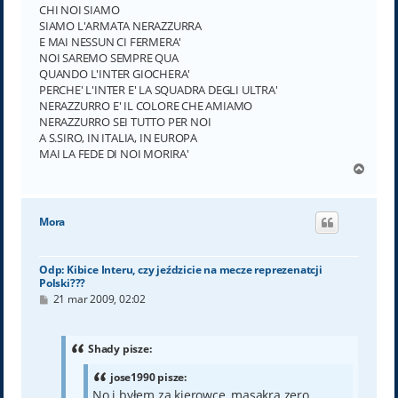
CHI NOI SIAMO
SIAMO L'ARMATA NERAZZURRA
E MAI NESSUN CI FERMERA'
NOI SAREMO SEMPRE QUA
QUANDO L'INTER GIOCHERA'
PERCHE' L'INTER E' LA SQUADRA DEGLI ULTRA'
NERAZZURRO E' IL COLORE CHE AMIAMO
NERAZZURRO SEI TUTTO PER NOI
A S.SIRO, IN ITALIA, IN EUROPA
MAI LA FEDE DI NOI MORIRA'
N
a
g
ó
Mora
r
ę
Odp: Kibice Interu, czy jeździcie na mecze reprezenatcji
Polski???
P
21 mar 2009, 02:02
o
s
t
Shady pisze:
jose1990 pisze:
No i byłem za kierowce, masakra zero