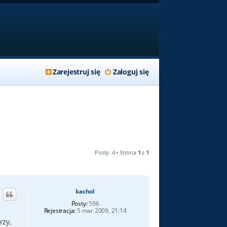
Zarejestruj się
Zaloguj się
Posty: 4 • Strona
1
z
1
kachol
Posty:
596
Rejestracja:
5 mar 2009, 21:14
rzy,