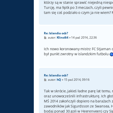
którzy są w stanie sprawić niejedną niespo
Turcję, ma 9ptk po 3 meczach, czyli pewni
tam się coś podziało o czym ja nie wiem? 
Re: Islandia ocb?
P
autor:
Klinsi64
»
14 paź 2014, 22:36
o
s
t
Ich nowo koronowany mistrz FC Stjarnan d
był punkt zwrotny w islandzkim futbolu
Re: Islandia ocb?
P
autor:
hQ
»
15 paź 2014, 09:16
o
s
t
Tak w skrócie, jakieś ładne parę lat temu,
oraz unowocześnili infrastrukturę. Ich g
MŚ 2014 zakończyli dopiero na barażach z
zawodników jak Sigurdsson ze Swansea, H
bodaj ponad 30 goli w Heerenveen) czy Sig