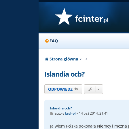
FAQ
Strona główna
Islandia ocb?
ODPOWIEDZ
Islandia ocb?
P
autor:
kachol
»
14 paź 2014, 21:41
o
s
t
Ja wiem Polska pokonała Niemcy i można po