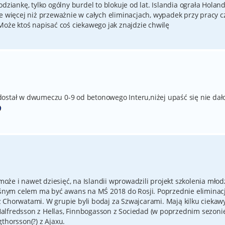
dziankę, tylko ogólny burdel to blokuje od lat. Islandia ograła Holand
e więcej niż przeważnie w całych eliminacjach, wypadek przy pracy c
Może ktoś napisać coś ciekawego jak znajdzie chwilę
ostał w dwumeczu 0-9 od betonowego Interu,niżej upaść się nie dało
 może i nawet dziesięć, na Islandii wprowadzili projekt szkolenia młod
łośnym celem ma być awans na MŚ 2018 do Rosji. Poprzednie eliminac
 Chorwatami. W grupie byli bodaj za Szwajcarami. Mają kilku ciekaw
alfredsson z Hellas, Finnbogasson z Sociedad (w poprzednim sezoni
thorsson(?) z Ajaxu.