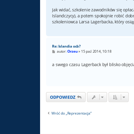
Jak widać, szkolenie zawodników się opłac
Islandczycy), a potem spokojnie robić dob
szkoleniowca Larsa Lagerbacka, który osi
Re: Islandia ocb?
P
autor:
Orzeu
»
15 paź 2014, 10:18
o
s
t
a swego czasu Lagerback był blisko objęcia
ODPOWIEDZ
Wróć do „Reprezentacja”