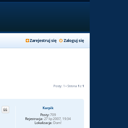
Zarejestruj się
Zaloguj się
Posty: 1 • Strona
1
z
1
Karpik
Posty:
709
Rejestracja:
27 lip 2007, 19:34
Lokalizacja:
Dom!