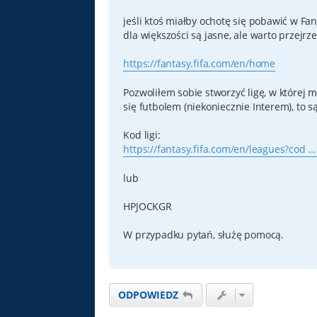
jeśli ktoś miałby ochotę się pobawić w Fan
dla większości są jasne, ale warto przejrz
https://fantasy.fifa.com/en/home
Pozwoliłem sobie stworzyć ligę, w której 
się futbolem (niekoniecznie Interem), to s
Kod ligi:
https://fantasy.fifa.com/en/leagues?cod .
lub
HPJOCKGR
W przypadku pytań, służę pomocą.
ODPOWIEDZ