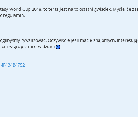
tasy World Cup 2018, to teraz jest na to ostatni gwizdek. Myślę, że z
eć regulamin.
moglibyśmy rywalizować. Oczywiście jeśli macie znajomych, interesuj
ą oni w grupie mile widziani
.. 4F434B4752