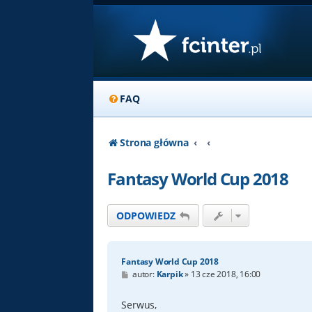
FAQ
Strona główna
Fantasy World Cup 2018
ODPOWIEDZ
Fantasy World Cup 2018
P
autor:
Karpik
»
13 cze 2018, 16:00
o
s
t
Serwus,