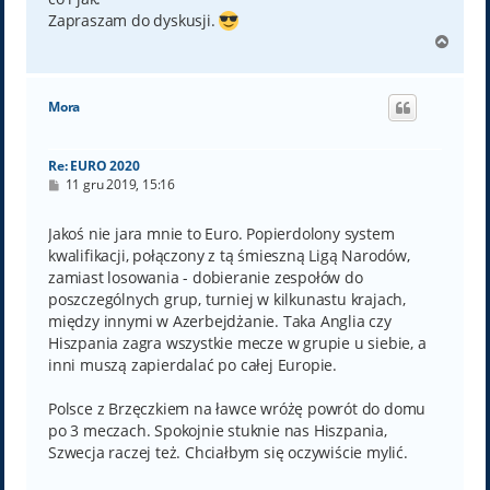
Zapraszam do dyskusji.
N
a
g
ó
Mora
r
ę
Re: EURO 2020
P
11 gru 2019, 15:16
o
s
t
Jakoś nie jara mnie to Euro. Popierdolony system
kwalifikacji, połączony z tą śmieszną Ligą Narodów,
zamiast losowania - dobieranie zespołów do
poszczególnych grup, turniej w kilkunastu krajach,
między innymi w Azerbejdżanie. Taka Anglia czy
Hiszpania zagra wszystkie mecze w grupie u siebie, a
inni muszą zapierdalać po całej Europie.
Polsce z Brzęczkiem na ławce wróżę powrót do domu
po 3 meczach. Spokojnie stuknie nas Hiszpania,
Szwecja raczej też. Chciałbym się oczywiście mylić.