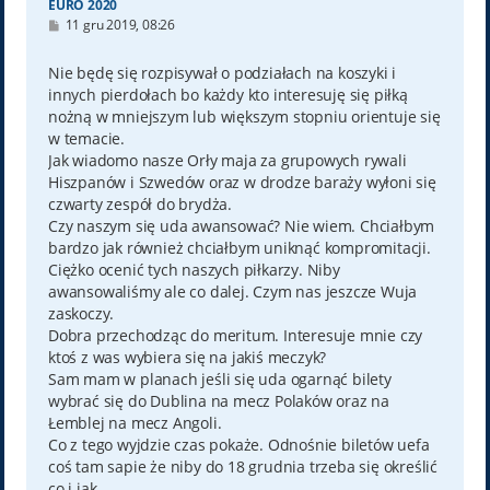
EURO 2020
P
11 gru 2019, 08:26
o
s
t
Nie będę się rozpisywał o podziałach na koszyki i
innych pierdołach bo każdy kto interesuję się piłką
nożną w mniejszym lub większym stopniu orientuje się
w temacie.
Jak wiadomo nasze Orły maja za grupowych rywali
Hiszpanów i Szwedów oraz w drodze baraży wyłoni się
czwarty zespół do brydża.
Czy naszym się uda awansować? Nie wiem. Chciałbym
bardzo jak również chciałbym uniknąć kompromitacji.
Ciężko ocenić tych naszych piłkarzy. Niby
awansowaliśmy ale co dalej. Czym nas jeszcze Wuja
zaskoczy.
Dobra przechodząc do meritum. Interesuje mnie czy
ktoś z was wybiera się na jakiś meczyk?
Sam mam w planach jeśli się uda ogarnąć bilety
wybrać się do Dublina na mecz Polaków oraz na
Łemblej na mecz Angoli.
Co z tego wyjdzie czas pokaże. Odnośnie biletów uefa
coś tam sapie że niby do 18 grudnia trzeba się określić
co i jak.