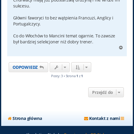
sukcesu.
Główni faworyci to bez wątpienia Francuzi, Anglicy i
Portugalczycy.
Co do Włochów to Mancini temat ogarnie. To zawsze
był bardziej selekcjoner niż dobry trener.
N
a
g
ó
ODPOWIEDZ
r
ę
Posty: 3 • Strona
1
z
1
Przejdź do
Strona główna
Kontakt z nami