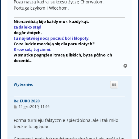
Poza naszą kadrą, sukcesu życzę Chorwatom,
Portugalczykom i Włochom.
Nienawiścią bije każdy mur, każdy kąt,
za daleko stąd
do gór złotych,
tu najłatwiej nocą poczuć ból i kłopoty,
Co za ludzie mordują się dla paru złotych?!
Krew solą tej ziemi,
w smutku pogrążeni tracą Bliskich, by za późno Ich
docenić...
N
a
g
ó
Wybraniec
r
ę
Re: EURO 2020
P
12 gru 2019, 11:46
o
s
t
Forma turnieju faktycznie spierdolona, ale i tak miło
będzie to oglądać.
Chorwacji mają już podstarzałą drużyną i nie wróże im