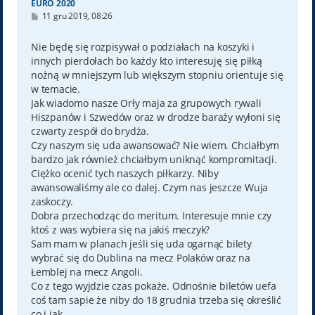
EURO 2020
P
11 gru 2019, 08:26
o
s
t
Nie będę się rozpisywał o podziałach na koszyki i
innych pierdołach bo każdy kto interesuję się piłką
nożną w mniejszym lub większym stopniu orientuje się
w temacie.
Jak wiadomo nasze Orły maja za grupowych rywali
Hiszpanów i Szwedów oraz w drodze baraży wyłoni się
czwarty zespół do brydża.
Czy naszym się uda awansować? Nie wiem. Chciałbym
bardzo jak również chciałbym uniknąć kompromitacji.
Ciężko ocenić tych naszych piłkarzy. Niby
awansowaliśmy ale co dalej. Czym nas jeszcze Wuja
zaskoczy.
Dobra przechodząc do meritum. Interesuje mnie czy
ktoś z was wybiera się na jakiś meczyk?
Sam mam w planach jeśli się uda ogarnąć bilety
wybrać się do Dublina na mecz Polaków oraz na
Łemblej na mecz Angoli.
Co z tego wyjdzie czas pokaże. Odnośnie biletów uefa
coś tam sapie że niby do 18 grudnia trzeba się określić
co i jak.