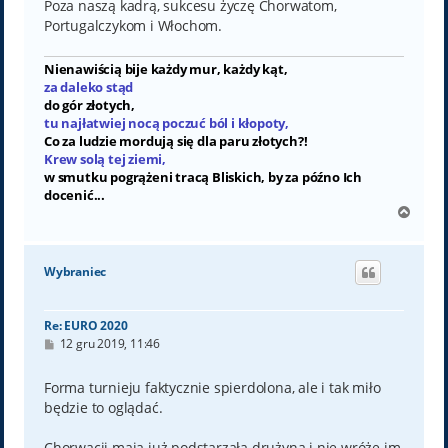
Poza naszą kadrą, sukcesu życzę Chorwatom,
Portugalczykom i Włochom.
Nienawiścią bije każdy mur, każdy kąt,
za daleko stąd
do gór złotych,
tu najłatwiej nocą poczuć ból i kłopoty,
Co za ludzie mordują się dla paru złotych?!
Krew solą tej ziemi,
w smutku pogrążeni tracą Bliskich, by za późno Ich
docenić...
N
a
g
ó
Wybraniec
r
ę
Re: EURO 2020
P
12 gru 2019, 11:46
o
s
t
Forma turnieju faktycznie spierdolona, ale i tak miło
będzie to oglądać.
Chorwacji mają już podstarzałą drużyną i nie wróże im