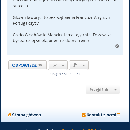
sukcesu.
Główni faworyci to bez wątpienia Francuzi, Anglicy i
Portugalczycy.
Co do Włochów to Mancini temat ogarnie. To zawsze
był bardziej selekcjoner niż dobry trener.
N
a
g
ó
ODPOWIEDZ
r
ę
Posty: 3 • Strona
1
z
1
Przejdź do
Strona główna
Kontakt z nami