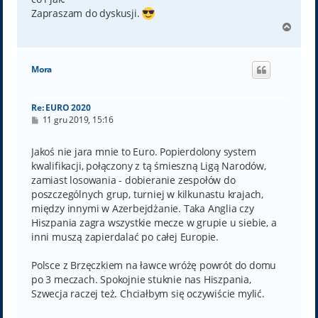
Zapraszam do dyskusji.
N
a
g
ó
Mora
r
ę
Re: EURO 2020
P
11 gru 2019, 15:16
o
s
t
Jakoś nie jara mnie to Euro. Popierdolony system
kwalifikacji, połączony z tą śmieszną Ligą Narodów,
zamiast losowania - dobieranie zespołów do
poszczególnych grup, turniej w kilkunastu krajach,
między innymi w Azerbejdżanie. Taka Anglia czy
Hiszpania zagra wszystkie mecze w grupie u siebie, a
inni muszą zapierdalać po całej Europie.
Polsce z Brzęczkiem na ławce wróżę powrót do domu
po 3 meczach. Spokojnie stuknie nas Hiszpania,
Szwecja raczej też. Chciałbym się oczywiście mylić.