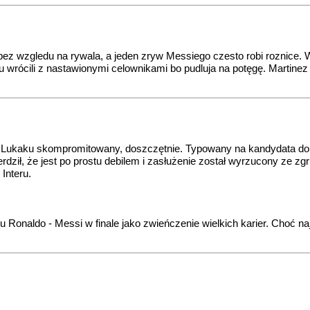
ez wzgledu na rywala, a jeden zryw Messiego czesto robi roznice. We
u wrócili z nastawionymi celownikami bo pudluja na potęgę. Martine
my. Lukaku skompromitowany, doszczętnie. Typowany na kandydata do
erdził, że jest po prostu debilem i zasłużenie został wyrzucony ze zg
Interu.
Ronaldo - Messi w finale jako zwieńczenie wielkich karier. Choć naj