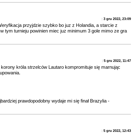
:
3 gru 2022, 23:09
ryfikacja przyjdzie szybko bo juz z Holandia, a starcie z
z w tym turnieju powinien miec juz minimum 3 gole mimo ze gra
:
5 gru 2022, 11:47
 korony króla strzelców Lautaro kompromituje się marnując
rupowania.
bardziej prawdopodobny wydaje mi się finał Brazylia -
:
5 gru 2022, 12:43