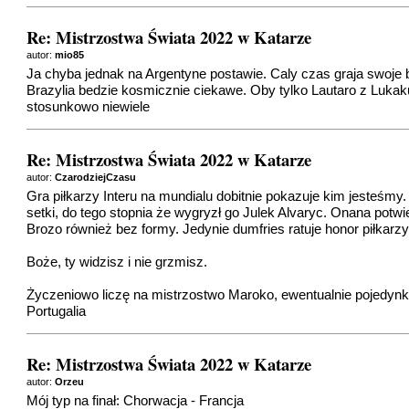
Re: Mistrzostwa Świata 2022 w Katarze
autor:
mio85
Ja chyba jednak na Argentyne postawie. Caly czas graja swoje b
Brazylia bedzie kosmicznie ciekawe. Oby tylko Lautaro z Lukak
stosunkowo niewiele
Re: Mistrzostwa Świata 2022 w Katarze
autor:
CzarodziejCzasu
Gra piłkarzy Interu na mundialu dobitnie pokazuje kim jesteś
setki, do tego stopnia że wygryzł go Julek Alvaryc. Onana potwi
Brozo również bez formy. Jedynie dumfries ratuje honor piłkarzy 
Boże, ty widzisz i nie grzmisz.
Życzeniowo liczę na mistrzostwo Maroko, ewentualnie pojedynku 
Portugalia
Re: Mistrzostwa Świata 2022 w Katarze
autor:
Orzeu
Mój typ na finał: Chorwacja - Francja