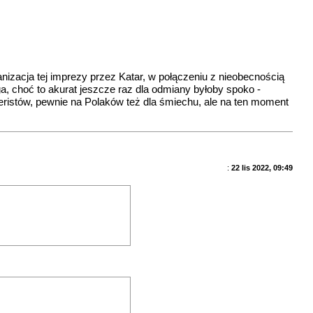
anizacja tej imprezy przez Katar, w połączeniu z nieobecnością
ga, choć to akurat jeszcze raz dla odmiany byłoby spoko -
nteristów, pewnie na Polaków też dla śmiechu, ale na ten moment
:
22 lis 2022, 09:49