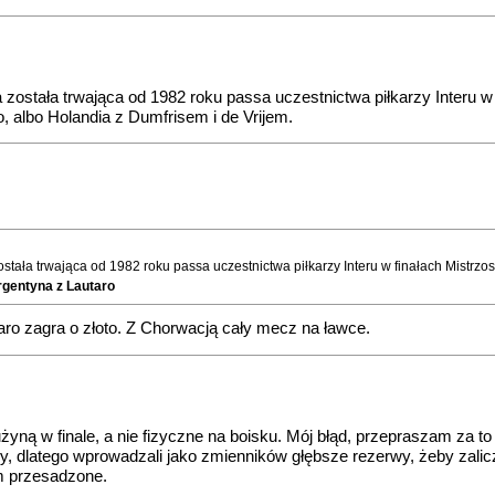
ostała trwająca od 1982 roku passa uczestnictwa piłkarzy Interu w
, albo Holandia z Dumfrisem i de Vrijem.
tała trwająca od 1982 roku passa uczestnictwa piłkarzy Interu w finałach Mistrzo
rgentyna z Lautaro
utaro zagra o złoto. Z Chorwacją cały mecz na ławce.
żyną w finale, a nie fizyczne na boisku. Mój błąd, przepraszam za to
ny, dlatego wprowadzali jako zmienników głębsze rezerwy, żeby zalic
em przesadzone.