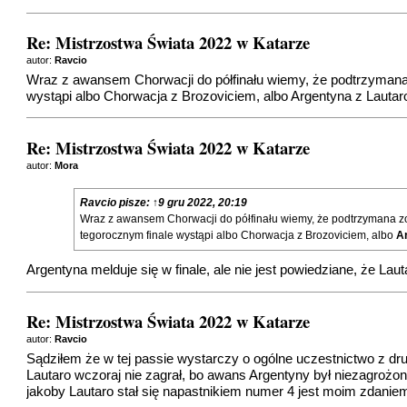
Re: Mistrzostwa Świata 2022 w Katarze
autor:
Ravcio
Wraz z awansem Chorwacji do półfinału wiemy, że podtrzymana z
wystąpi albo Chorwacja z Brozoviciem, albo Argentyna z Lautaro
Re: Mistrzostwa Świata 2022 w Katarze
autor:
Mora
Ravcio
pisze:
↑
9 gru 2022, 20:19
Wraz z awansem Chorwacji do półfinału wiemy, że podtrzymana zos
tegorocznym finale wystąpi albo Chorwacja z Brozoviciem, albo
A
Argentyna melduje się w finale, ale nie jest powiedziane, że La
Re: Mistrzostwa Świata 2022 w Katarze
autor:
Ravcio
Sądziłem że w tej passie wystarczy o ogólne uczestnictwo z dru
Lautaro wczoraj nie zagrał, bo awans Argentyny był niezagrożo
jakoby Lautaro stał się napastnikiem numer 4 jest moim zdani