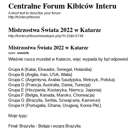
Centralne Forum Kibiców Interu
A short text to describe your forum
http://fcinter.pl/forum/
Mistrzostwa Świata 2022 w Katarze
http://fcinter.pl/forum/viewtopic.php?f=15&t=5748
Mistrzostwa Świata 2022 w Katarze
autor:
maverik
Właśnie rusza mundial w Katarze, więc wypada by był odpowied
Grupa A (Katar, Ekwador, Senegal, Holandia)
Grupa B (Anglia, Iran, USA, Walia)
Grupa C (Argentyna, Arabia Saudyjska, Meksyk, Polska)
Grupa D (Francja, Australia, Dania, Tunezja)
Grupa E (Hiszpania, Kostaryka, Niemcy, Japonia)
Grupa F (Belgia, Kanada, Maroko, Chorwacja)
Grupa G (Brazylia, Serbia, Szwajcaria, Kamerun)
Grupa H (Portugalia, Ghana, Urugwaj, Korea Płd.)
Moje typy:
Finał: Brazylia - Belgia i wygra Brazylia