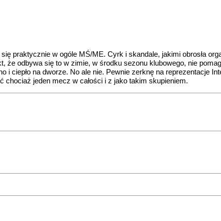
 się praktycznie w ogóle MŚ/ME. Cyrk i skandale, jakimi obrosła org
Fakt, że odbywa się to w zimie, w środku sezonu klubowego, nie poma
no i ciepło na dworze. No ale nie. Pewnie zerknę na reprezentacje I
eć chociaż jeden mecz w całości i z jako takim skupieniem.