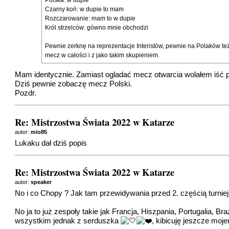
Polska: w dupie
Czarny koń: w dupie to mam
Rozczarowanie: mam to w dupie
Król strzelców: gówno mnie obchodzi
Pewnie zerknę na reprezentacje Interistów, pewnie na Polaków też
mecz w całości i z jako takim skupieniem.
Mam identycznie. Zamiast ogladać mecz otwarcia wolałem iść p
Dziś pewnie zobaczę mecz Polski.
Pozdr.
Re: Mistrzostwa Świata 2022 w Katarze
autor:
mio85
Lukaku dał dziś popis
Re: Mistrzostwa Świata 2022 w Katarze
autor:
speaker
No i co Chopy ? Jak tam przewidywania przed 2. częścią turniej
No ja to już zespoły takie jak Francja, Hiszpania, Portugalia, B
wszystkim jednak z serduszka
, kibicuję jeszcze moj