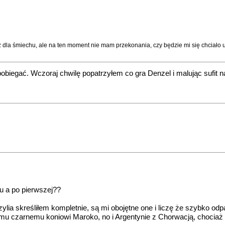
 dla śmiechu, ale na ten moment nie mam przekonania, czy będzie mi się chciało u
obiegać. Wczoraj chwilę popatrzyłem co gra Denzel i malując sufit
u a po pierwszej??
razylia skreśliłem kompletnie, są mi obojętne one i liczę że szybko o
emu czarnemu koniowi Maroko, no i Argentynie z Chorwacją, chociaż 