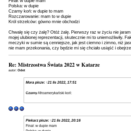
Finał: w dupie mam
Polska: w dupie
Czarny koń: w dupie to mam
Rozczarowanie: mam to w dupie
Król strzelców: gówno mnie obchodzi
Chwalę się czy żalę? Otóż żalę. Pierwszy raz w życiu nie jaram
mojej ulubionej reprezentacji, skutecznie mi to uniemożliwiły. 
meczyki w sumie są cenniejsze, jak jest ciemno i zimno, niż jas
nie mam przekonania, czy będzie mi się chciało usiąść i obejrz
Re: Mistrzostwa Świata 2022 w Katarze
autor:
Odet
Mora
pisze:
↑
21 lis 2022, 17:51
Czarny
Afroamerykański koń:
Piekarz
pisze:
↑
21 lis 2022, 20:16
Finał: w dupie mam