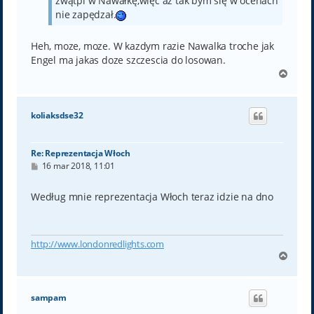
zwątpi w Nawałkę,więc aż tak bym się w ocenach
nie zapędzał.
Heh, moze, moze. W kazdym razie Nawalka troche jak
Engel ma jakas doze szczescia do losowan.
N
a
g
ó
koliaksdse32
r
ę
Re: Reprezentacja Włoch
P
16 mar 2018, 11:01
o
s
t
Według mnie reprezentacja Włoch teraz idzie na dno
http://www.londonredlights.com
N
a
g
ó
sampam
r