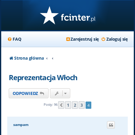
FAQ
Zarejestruj się
Zaloguj się
Strona główna
Reprezentacja Włoch
ODPOWIEDZ
1
2
3
Posty: 96
4
Poprzednia
sampam