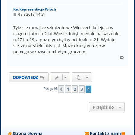
ę
Re: Reprezentacja Włoch
P
4 sie 2018, 14:31
o
s
t
Tyle sie mowi, ze szkolenie we Wloszech kuleje, a w
ciagu ostatnich 2 lat Wlosi zdobyli medale na szczeblu
u-17 i u-19, a poza tym byli w polfinale u-21. Wydaje
sie, ze narybek jakis jest. Moze druzyny rezerw
pomoga w rozwoju mlodym graczom.
N
a
g
ó
ODPOWIEDZ
r
ę
1
2
3
Posty: 96
4
Poprzednia
Przejdź do
Strona główna
Kontakt z nami