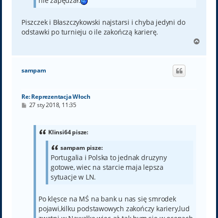
nie zapędzał.
Piszczek i Błaszczykowski najstarsi i chyba jedyni do
odstawki po turnieju o ile zakończą karierę.
N
a
g
ó
sampam
r
ę
Re: Reprezentacja Włoch
P
27 sty 2018, 11:35
o
s
t
Klinsi64 pisze:
sampam pisze:
Portugalia i Polska to jednak druzyny
gotowe, wiec na starcie maja lepsza
sytuacje w LN.
Po klęsce na MŚ na bank u nas się smrodek
pojawi,kilku podstawowych zakończy kariery,lud