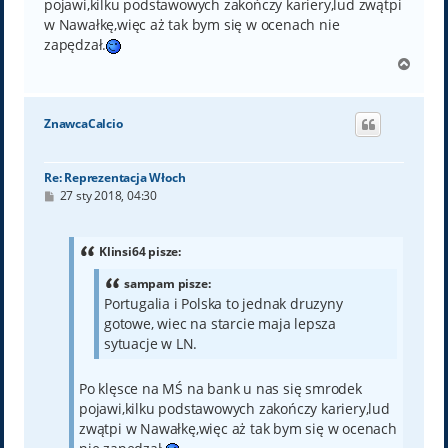
pojawi,kilku podstawowych zakończy kariery,lud zwątpi
w Nawałkę,więc aż tak bym się w ocenach nie
zapędzał.
N
a
g
ó
ZnawcaCalcio
r
ę
Re: Reprezentacja Włoch
P
27 sty 2018, 04:30
o
s
t
Klinsi64 pisze:
sampam pisze:
Portugalia i Polska to jednak druzyny
gotowe, wiec na starcie maja lepsza
sytuacje w LN.
Po klęsce na MŚ na bank u nas się smrodek
pojawi,kilku podstawowych zakończy kariery,lud
zwątpi w Nawałkę,więc aż tak bym się w ocenach