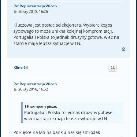
Re: Reprezentacja Włoch
P
26 sty 2018, 16:26
o
s
t
Kluczowa jest postac selekcjonera. Wybiora kogos
zyciowego to moze unikna kolejnej kompromitacji.
Portugalia i Polska to jednak druzyny gotowe, wiec na
starcie maja lepsza sytuacje w LN.
N
a
g
ó
Klinsi64
r
ę
Re: Reprezentacja Włoch
P
26 sty 2018, 16:52
o
s
t
sampam pisze:
Portugalia i Polska to jednak druzyny gotowe,
wiec na starcie maja lepsza sytuacje w LN.
Po klęsce na MŚ na bank u nas się smrodek