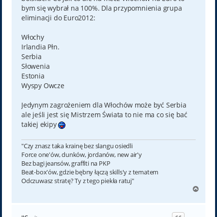
bym się wybrał na 100%. Dla przypomnienia grupa
eliminacji do Euro2012:
Włochy
Irlandia Płn.
Serbia
Słowenia
Estonia
Wyspy Owcze
Jedynym zagrożeniem dla Włochów może być Serbia
ale jeśli jest się Mistrzem Świata to nie ma co się bać
takiej ekipy
"Czy znasz taka krainę bez slangu osiedli
Force one'ów, dunków, jordanów, new air'y
Bez bagi jeansów, graffiti na PKP
Beat-box'ów, gdzie bębny łączą skills'y z tematem
Odczuwasz stratę? Ty z tego piekła ratuj"
N
a
g
ó