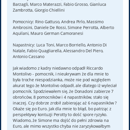
Barzagli, Marco Materazzi, Fabio Grosso, Gianluca
Zambrotta, Giorgio Chiellini
Pomocnicy: Rino Gattuso, Andrea Pirlo, Massimo
Ambrosini, Daniele De Rossi, Simone Perrotta, Alberto
Aquilani, Mauro German Camoranesi
Napastnicy: Luca Toni, Marco Borriello, Antonio Di
Natale, Fabio Quagliarella, Alessandro Del Piero,
Antonio Cassano
Jak wiadomo z kadry niedawno odpadł Riccardo
Montolivo - pomocnik, i nieukrywam że dla mnie to
była troche niespodzianka, może nie pod względem
akurat tego że Montolivo odpadł, ale dlatego iż wyleciał
pomocnik. Spodziewałem się, że Donadoni zabierze 7
obrońców, 8 pomocników i 4 napastników, stało się
inaczej. Czy dobrze zrobił zabierając aż 6 napasników ?
Okaże się po Euro. Jak dla mnie to błąd, bo patrząc z
perspektywy kontuzji Perotty to dość spore ryzyko.
Wiadomo, że Simone ma dojść do pełni zdrowia na
Euro, ale mimo wszystko chyba nie zaryzykowałbym