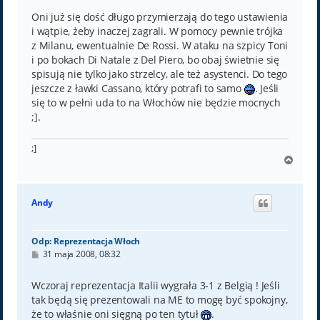
Oni już się dość długo przymierzają do tego ustawienia
i wątpie, żeby inaczej zagrali. W pomocy pewnie trójka
z Milanu, ewentualnie De Rossi. W ataku na szpicy Toni
i po bokach Di Natale z Del Piero, bo obaj świetnie się
spisują nie tylko jako strzelcy, ale też asystenci. Do tego
jeszcze z ławki Cassano, który potrafi to samo
. Jeśli
się to w pełni uda to na Włochów nie będzie mocnych
;].
;]
N
a
g
ó
Andy
r
ę
Odp: Reprezentacja Włoch
P
31 maja 2008, 08:32
o
s
t
Wczoraj reprezentacja Italii wygrała 3-1 z Belgią ! Jeśli
tak będą się prezentowali na ME to mogę być spokojny,
że to właśnie oni sięgną po ten tytuł
.