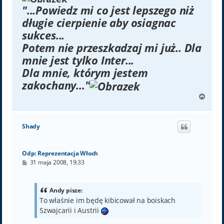
"...Powiedz mi co jest lepszego niż
długie cierpienie aby osiagnac
sukces...
Potem nie przeszkadzaj mi już.. Dla
mnie jest tylko Inter...
Dla mnie, którym jestem
zakochany..."
N
a
g
ó
Shady
r
ę
Odp: Reprezentacja Włoch
P
31 maja 2008, 19:33
o
s
t
Andy pisze:
To właśnie im będę kibicował na boiskach
Szwajcarii i Austrii