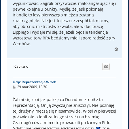
wypunktować. Zagrali przyzwoicie, mało angażując się i
pewne kolejne 3 punkty. Myślę, że jeśli pokonają
Irlandię to losy pierwszego miejsca zostaną
rozstrzygnięte. Nie jest to jeszcze zespół tak mocny,
aby obronić mistrzostwo świata, ale widać pracę
Lippiego i wydaje mi się, że jeżeli będzie tendencja
wzrostowa to w RPA będziemy mieli sporo radość z gry
Włochów.
N
a
g
ó
IlCapitano
r
ę
Odp: Reprezentacja Włoch
P
29 mar 2009, 13:30
o
s
t
Żal mi się robi jak patrzę co Donadoni zrobił z tą
reprezentacją. On ją zwyczajnie zniszczył. Nie poznaję
tej drużyny, męczą się niesamowicie. Włosi w pierwszej
połowie nie oddali żadnego strzału na bramkę
Czarnogórców a mimo to prowadzili po karnym Pirlo.
Gdyby nie wejście Pazziniego(miażdży cycki
) to w