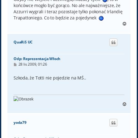
końcówce mogło być gorąco. No ale najważniejsze, że
Azzurri wygrali i teraz pozostaje tylko pokonać Irlandię
Trapattoniego. Co to będzie za pojedynek
N
a
g
ó
QuaRiS UC
r
ę
Odp: Reprezentacja Włoch
P
28 lis 2009, 01:26
o
s
t
Szkoda, że Totti nie pojedzie na MŚ..
N
a
g
ó
yoda79
r
ę