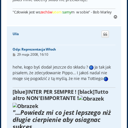
"Człowiek jest ws
zechśw
iatem
samy
m w sobie" - Bob Marley
N
a
g
ó
Ulis
r
ę
Odp: Reprezentacja Włoch
P
29 maja 2008, 16:10
o
s
t
hehe, kogo byś dodał jeszcze do składu ?
Ja tak jak
pisałem, że zdecydowanie Pippo... I jakoś nadal nie
moge się pogodzić z tą myślą, że nie ma Tottiego
[blue]INTER PER SEMPRE ! [black]Tutto
altro NON'EIMPORTANTE !
"...Powiedz mi co jest lepszego niż
długie cierpienie aby osiagnac
sukces...