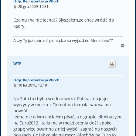
Odp: Reprezentacja Włoch
P
20 gru 2009, 10:31
o
s
t
Czemu ma nie jechać? Słyszałem,że chce wrócić do
kadry.
A czy Ty już zebrałeś pieniądze na wyjazd do Mediolanu??
N
a
g
ó
WTF
r
ę
Odp: Reprezentacja Włoch
P
10 lut 2010, 12:19
o
s
t
No Totti to chyba średnio wróci. Patrząc na jego
wyczyny w meczu z Fiorentiną to mała szansa ma
powrót.
Jedna nie o tym chciałem pisać, a o grupie eliminacyjne
na Euro2012. Italia ma w mojej ocenia dość spoko
grupę więc powinna z niej wyjść i zagrać na naszych
boiskach. Co jak co ale na mecz Włochów na Euro to