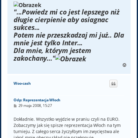
"...Powiedz mi co jest lepszego niż
długie cierpienie aby osiagnac
sukces...
Potem nie przeszkadzaj mi już.. Dla
mnie jest tylko Inter...
Dla mnie, którym jestem
zakochany..."
N
a
g
ó
Woo-cash
r
ę
Odp: Reprezentacja Włoch
P
29 maja 2008, 15:27
o
s
t
Dokładnie. Wszystko wyjdzie w praniu czyli na EURO.
Zobaczymy jak się spisze reprezentacja Włoch na tym
turnieju. Z całego serca życzyłbym im zwycięstwa ale
jakoś mnie obecny skład nie przekonuje.