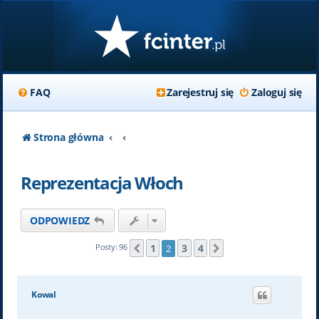
FAQ
Zarejestruj się
Zaloguj się
Strona główna
Reprezentacja Włoch
ODPOWIEDZ
1
3
4
Posty: 96
2
Poprzednia
Następna
Kowal