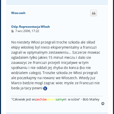
a
g
ó
Woo-cash
r
ę
Odp: Reprezentacja Włoch
P
7 wrz 2006, 17:22
o
s
t
No niestety Wlosi przegrali troche szkoda ale sklad
ekipy wloskiej byl nieco eksperymentalny a francuzi
zagrali w optymalnym zestawieniu... Szczerze mowiac
ogladalem tylko jakies 15 minut meczu i dalo sie
zauwazyc ze Francuzi przejeli inicjatywe w tym
spotkaniu i nie oddali jej chyba do konca (bo nie
widzialem calego). Troszke szkoda ze Wlosi przegrali
ale poczekajmy na rewanz we Wloszech. Wtedy juz
Marco bedzie mogl zagrac wiec mysle ze Francuzi nie
beda ja tacy pewni
"Człowiek jest ws
zechśw
iatem
samy
m w sobie" - Bob Marley
N
a
g