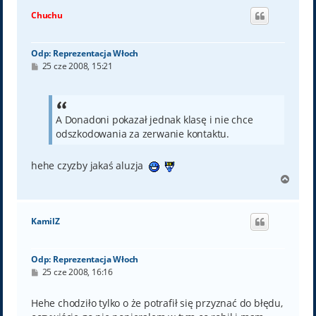
ó
Chuchu
r
ę
Odp: Reprezentacja Włoch
P
25 cze 2008, 15:21
o
s
t
A Donadoni pokazał jednak klasę i nie chce
odszkodowania za zerwanie kontaktu.
hehe czyzby jakaś aluzja
N
a
g
ó
KamilZ
r
ę
Odp: Reprezentacja Włoch
P
25 cze 2008, 16:16
o
s
t
Hehe chodziło tylko o że potrafił się przyznać do błędu,