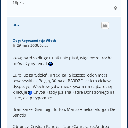
18pkt.
N
a
g
ó
Ulis
r
ę
Odp: Reprezentacja Włoch
P
29 maja 2008, 03:55
o
s
t
Wow, bardzo długo tu nikt nie pisał, więc może troche
odświeżymy temat
Euro już za tydzień, przed Italią jeszcze jeden mecz
towarzyski - z Belgią, 30maja. BARDZO jestem ciekaw
dyspozycji Włochów, gdyż nieukrywam im najbardziej
kibicuje
Chyba każdy już zna kadre Donadoniego na
Euro, ale przypomnę:
Bramkarze: Gianluigi Buffon, Marco Amelia, Morgan De
Sanctis
Obrońcy: Cristian Panucci, Fabio Cannavaro, Andrea