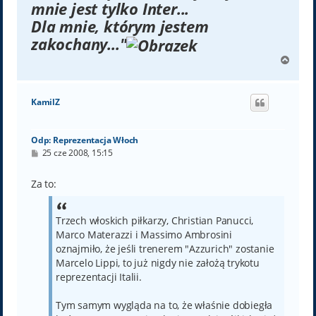
mnie jest tylko Inter...
Dla mnie, którym jestem
zakochany..."
N
a
g
ó
KamilZ
r
ę
Odp: Reprezentacja Włoch
P
25 cze 2008, 15:15
o
s
t
Za to:
Trzech włoskich piłkarzy, Christian Panucci,
Marco Materazzi i Massimo Ambrosini
oznajmiło, że jeśli trenerem "Azzurich" zostanie
Marcelo Lippi, to już nigdy nie założą trykotu
reprezentacji Italii.
Tym samym wygląda na to, że właśnie dobiegła