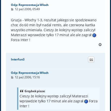
Odp: Reprezentacja Włoch
P
12 paź 2006, 05:49
o
s
t
Gruzja - Włochy 1-3, rezultat jakiego sie spodziewano
choc do 60 min był nadal remis, ale czerwona kartka
wszystko zmieniała. Cieszy że kolejny wystep zaliczył
Materazzi wprawdzie tylko 17 minut ale ale zagrał
Forza Inter !
N
a
g
ó
Interfun3
r
ę
Odp: Reprezentacja Włoch
P
12 paź 2006, 15:16
o
s
t
Grzybek pisze:
Cieszy że kolejny wystep zaliczył Materazzi
wprawdzie tylko 17 minut ale ale zagrał
Forza
Inter !