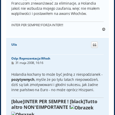
Francuzom zrewanżować za eliminacje, a Holandia
jakoś nie wzbudza mojego zaufania, więc nie miałem
wątpliwości i postawiłem na awans Włochów.
INTER PER SEMPRE! FORZA INTER!!!
N
a
g
ó
Ulis
r
ę
Odp: Reprezentacja Włoch
P
31 maja 2008, 16:16
o
s
t
Holandia kochany to może być jedną z niespodzianek -
pozytywnych
, myśle że po tylu latach niepowodzeń,
dziś są tak zmotywowani i głodni sukcesu, jak żadne
inne państwo na Euro - no może oprócz Hiszpani.
[blue]INTER PER SEMPRE ! [black]Tutto
altro NON'EIMPORTANTE !