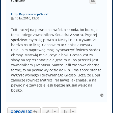
IlCapitano
r
ę
Odp: Reprezentacja Włoch
P
10 lut 2010, 13:00
o
s
t
Totti raczej na pewno nie wróci, a szkoda, bo brakuje
teraz takiego zawodnika w Squadra Azzurra. Prędzej
spodziewałbym się powrotu Nesty i nie ukrywam, że
bardzo na to liczę. Cannavaro to cienias a Nesta z
Chiellinim naprawdę mogliby stworzyć świetny środek
obrony. Martwią mnie jedynie boki. Grosso jest za
słaby na reprezentację ale grać musi bo przecież jest
zawodnikiem Juventusu. Santon jeśli zachowa obecną
formę, to na pewno wyjedzie do RPA i ma spore szanse
wygryźć wolnego i drewnianego Grosso. Liczę, że Lippi
zabierze również Matrixa. Na ławkę jak znalazł, a na
pewno nie zawiedzie jeśli będzie musiał wejść na
boisko.
N
a
g
ó
ODPOWIEDZ
r