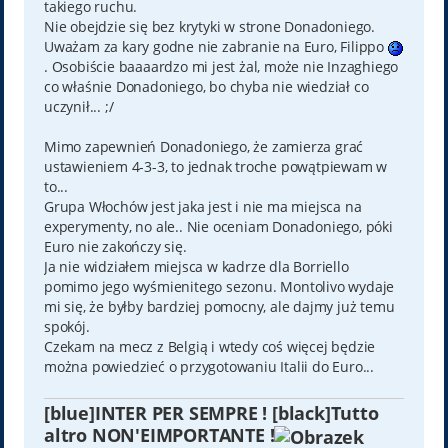
takiego ruchu.
Nie obejdzie się bez krytyki w strone Donadoniego.
Uważam za kary godne nie zabranie na Euro, Filippo
. Osobiście baaaardzo mi jest żal, może nie Inzaghiego
co właśnie Donadoniego, bo chyba nie wiedział co
uczynił... ;/
Mimo zapewnień Donadoniego, że zamierza grać
ustawieniem 4-3-3, to jednak troche powątpiewam w
to...
Grupa Włochów jest jaka jest i nie ma miejsca na
experymenty, no ale.. Nie oceniam Donadoniego, póki
Euro nie zakończy się.
Ja nie widziałem miejsca w kadrze dla Borriello
pomimo jego wyśmienitego sezonu. Montolivo wydaje
mi się, że byłby bardziej pomocny, ale dajmy już temu
spokój.
Czekam na mecz z Belgią i wtedy coś więcej będzie
można powiedzieć o przygotowaniu Italii do Euro...
[blue]INTER PER SEMPRE ! [black]Tutto
altro NON'EIMPORTANTE !