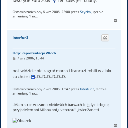
faworycie Euro 2008
Ten koleś jest udany.
Ostatnio zmieniony 6 wrz 2006, 23:00 przez
Szycha
, łącznie
zmieniany 1 raz.
N
a
g
ó
Interfun3
r
ę
Odp: Reprezentacja Włoch
P
7 wrz 2006, 15:44
o
s
t
no i widzicie nie zagrał marco i francuzi robili w ataku
co chcieli
::D::D::D::D::D::D:
Ostatnio zmieniony 7 wrz 2006, 15:47 przez
Interfun3
, łącznie
zmieniany 1 raz.
,,Mam serce w czarno-niebieskich barwach i nigdy nie będę
przyjacielem ani Milanu ani Juventusu''- Javier Zanetti
N