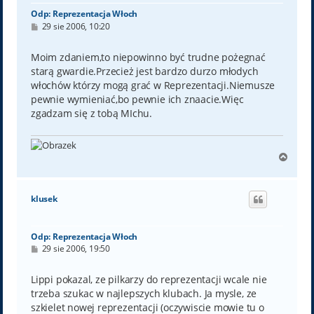
Odp: Reprezentacja Włoch
P
29 sie 2006, 10:20
o
s
t
Moim zdaniem,to niepowinno być trudne pożegnać
starą gwardie.Przecież jest bardzo durzo młodych
włochów którzy mogą grać w Reprezentacji.Niemusze
pewnie wymieniać,bo pewnie ich znaacie.Więc
zgadzam się z tobą MIchu.
N
a
g
ó
klusek
r
ę
Odp: Reprezentacja Włoch
P
29 sie 2006, 19:50
o
s
t
Lippi pokazal, ze pilkarzy do reprezentacji wcale nie
trzeba szukac w najlepszych klubach. Ja mysle, ze
szkielet nowej reprezentacji (oczywiscie mowie tu o