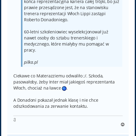
końca reprezentacyjna kariera całej trójki, bo już
prawie przesądzone jest, że na stanowisku
trenera reprezentacji Włoch Lippi zastąpi
Roberto Donadoniego.
60-letni szkoleniowiec wyselekcjonował już
nawet osoby do sztabu trenerskiego i
medycznego, które miałyby mu pomagać w
pracy.
pilka.pl
Ciekawe co Materazziemu odwaliło ;/. Szkoda,
pasowałoby, żeby Inter miał jakiegoś reprezentanta
Włoch, chociaż na ławce
.
A Donadoni pokazał jednak klasę i nie chce
odszkodowania za zerwanie kontaktu.
;]
N
a
g