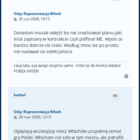
ę
Odp: Reprezentacja Włoch
P
25 cze 2008, 18:15
o
s
t
Donadoni musiał odejść bo nie zrealizował planu jaki
mial zapisany w kontrakcie czyli półfinał ME. Mysle ze
bardzo dobrze sie stalo. Według mnie sie po prostu
nie nadawał na selekcjonera.
Lecą lata, a ja wciąż czuje to samo. Inter aż do końca świata!
FORZA INTER!
N
a
g
ó
kachol
r
ę
Odp: Reprezentacja Włoch
P
29 mar 2009, 12:15
o
s
t
Oglądają wczorajszy mecz Włochów uzupełnię temat
gry Polski, Włochom nie szło w tym meczu, ale potrafili