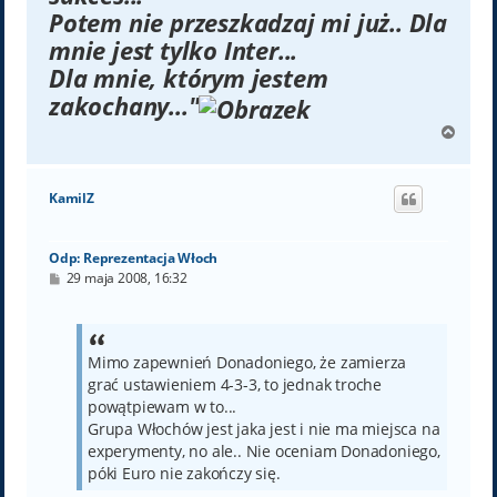
Potem nie przeszkadzaj mi już.. Dla
mnie jest tylko Inter...
Dla mnie, którym jestem
zakochany..."
N
a
g
ó
KamilZ
r
ę
Odp: Reprezentacja Włoch
P
29 maja 2008, 16:32
o
s
t
Mimo zapewnień Donadoniego, że zamierza
grać ustawieniem 4-3-3, to jednak troche
powątpiewam w to...
Grupa Włochów jest jaka jest i nie ma miejsca na
experymenty, no ale.. Nie oceniam Donadoniego,
póki Euro nie zakończy się.