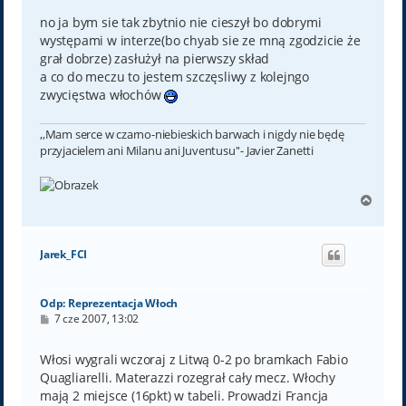
no ja bym sie tak zbytnio nie cieszył bo dobrymi
występami w interze(bo chyab sie ze mną zgodzicie że
grał dobrze) zasłużył na pierwszy skład
a co do meczu to jestem szczęsliwy z kolejngo
zwycięstwa włochów
,,Mam serce w czarno-niebieskich barwach i nigdy nie będę
przyjacielem ani Milanu ani Juventusu''- Javier Zanetti
N
a
g
ó
Jarek_FCI
r
ę
Odp: Reprezentacja Włoch
P
7 cze 2007, 13:02
o
s
t
Włosi wygrali wczoraj z Litwą 0-2 po bramkach Fabio
Quagliarelli. Materazzi rozegrał cały mecz. Włochy
mają 2 miejsce (16pkt) w tabeli. Prowadzi Francja