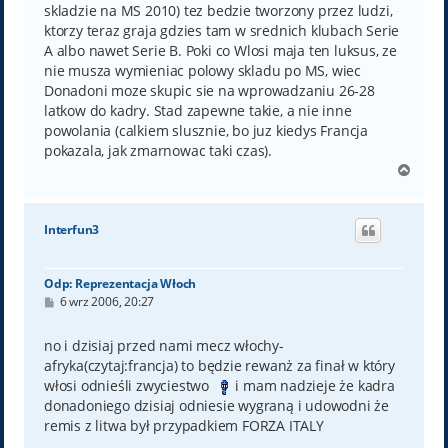
skladzie na MS 2010) tez bedzie tworzony przez ludzi,
ktorzy teraz graja gdzies tam w srednich klubach Serie
A albo nawet Serie B. Poki co Wlosi maja ten luksus, ze
nie musza wymieniac polowy skladu po MS, wiec
Donadoni moze skupic sie na wprowadzaniu 26-28
latkow do kadry. Stad zapewne takie, a nie inne
powolania (calkiem slusznie, bo juz kiedys Francja
pokazala, jak zmarnowac taki czas).
N
a
g
ó
Interfun3
r
ę
Odp: Reprezentacja Włoch
P
6 wrz 2006, 20:27
o
s
t
no i dzisiaj przed nami mecz włochy-
afryka(czytaj:francja) to będzie rewanż za finał w który
włosi odnieśli zwyciestwo
i mam nadzieje że kadra
donadoniego dzisiaj odniesie wygraną i udowodni że
remis z litwa był przypadkiem FORZA ITALY