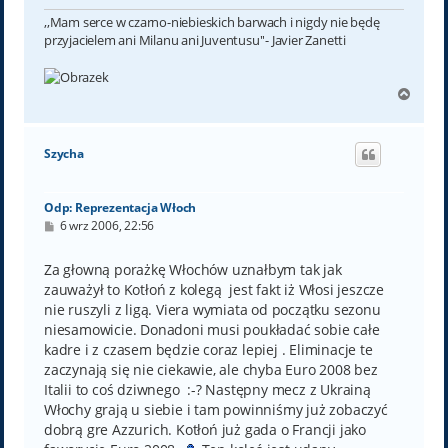
,,Mam serce w czarno-niebieskich barwach i nigdy nie będę
przyjacielem ani Milanu ani Juventusu''- Javier Zanetti
N
a
g
ó
Szycha
r
ę
Odp: Reprezentacja Włoch
P
6 wrz 2006, 22:56
o
s
t
Za głowną porażkę Włochów uznałbym tak jak
zauważył to Kotłoń z kolegą jest fakt iż Włosi jeszcze
nie ruszyli z ligą. Viera wymiata od początku sezonu
niesamowicie. Donadoni musi poukładać sobie całe
kadre i z czasem będzie coraz lepiej . Eliminacje te
zaczynają się nie ciekawie, ale chyba Euro 2008 bez
Italii to coś dziwnego :-? Następny mecz z Ukrainą
Włochy grają u siebie i tam powinniśmy już zobaczyć
dobrą gre Azzurich. Kotłoń już gada o Francji jako