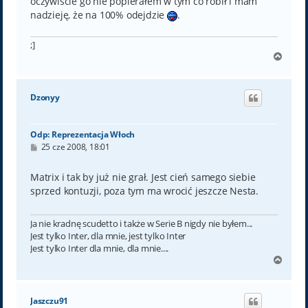
oczywiście go nie popierałem w tym co robił i mam
nadzieję, że na 100% odejdzie
.
;]
N
a
g
ó
Dzonyy
r
ę
Odp: Reprezentacja Włoch
P
25 cze 2008, 18:01
o
s
t
Matrix i tak by już nie grał. Jest cień samego siebie
sprzed kontuzji, poza tym ma wrocić jeszcze Nesta.
Ja nie kradnę scudetto i także w Serie B nigdy nie byłem...
Jest tylko Inter, dla mnie, jest tylko Inter
Jest tylko Inter dla mnie, dla mnie....
N
a
g
ó
Jaszczu91
r