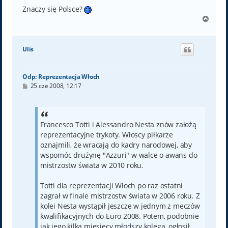
Znaczy się Polsce?
N
a
g
ó
Ulis
r
ę
Odp: Reprezentacja Włoch
P
25 cze 2008, 12:17
o
s
t
Francesco Totti i Alessandro Nesta znów założą
reprezentacyjne trykoty. Włoscy piłkarze
oznajmili, że wracają do kadry narodowej, aby
wspomóc drużynę "Azzuri" w walce o awans do
mistrzostw świata w 2010 roku.
Totti dla reprezentacji Włoch po raz ostatni
zagrał w finale mistrzostw świata w 2006 roku. Z
kolei Nesta wystąpił jeszcze w jednym z meczów
kwalifikacyjnych do Euro 2008. Potem, podobnie
jak jego kilka miesięcy młodszy kolega, ogłosił