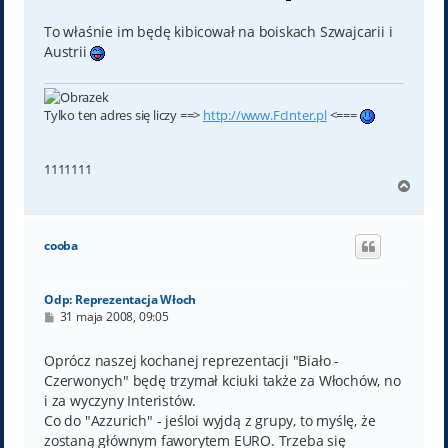
To właśnie im będę kibicował na boiskach Szwajcarii i
Austrii
Tylko ten adres się liczy ==>
http://www.FcInter.pl
<===
1111111
N
a
g
ó
cooba
r
ę
Odp: Reprezentacja Włoch
P
31 maja 2008, 09:05
o
s
t
Oprócz naszej kochanej reprezentacji "Biało -
Czerwonych" będę trzymał kciuki także za Włochów, no
i za wyczyny Interistów.
Co do "Azzurich" - jeśloi wyjdą z grupy, to myślę, że
zostaną głównym faworytem EURO. Trzeba się