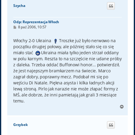
ó
Szycha
r
ę
Odp: Reprezentacja Włoch
P
8 paź 2006, 10:57
o
s
t
Włochy 2-0 Ukraina
Troszke już było nerwowo na
początku drugiej połowy, ale później stało się co się
miało stać
Ukraina miała tylko jeden strzał oddany
w polu karnym. Reszta to na szczęście nie udane próby
z daleka. Trzeba oddać Buffonowi honor... potwierdził,
że jest najepszym bramkarzem na świecie. Marco
zagrał dobry, poprawny mecz. Podobał mi się po
wejściu Di Natale. Piękna asysta i kilka ładnych akcji
lewą stroną. Pirlo jak narazie nie może złapać formy z
MŚ, ale dobrze, że inni pamietają jak grali 3 miesiące
temu.
N
a
g
ó
Grzybek
r
ę